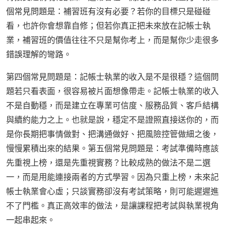
個常見問題是：補習班有沒有必要？若你的目標只是碰碰
看，也許你會想靠自修；但若你真正把未來放在記帳士執
業，補習班的價值往往不只是幫你考上，而是幫你少走很多
錯誤理解的彎路。
第四個常見問題是：記帳士執業的收入是不是很穩？這個問
題若只看表面，很容易被片面想像帶走。記帳士執業的收入
不是自動穩，而是建立在專業可信度、服務品質、客戶結構
與續約能力之上。也就是說，穩定不是證照直接送你的，而
是你長期把事情做對、把溝通做好、把風險控管做細之後，
慢慢累積出來的結果。第五個常見問題是：考試準備時應該
先重視上榜，還是先重視實務？比較成熟的做法不是二選
一，而是用能連接兩者的方式學習。因為只重上榜，未來記
帳士執業會心虛；只談實務卻沒有考試策略，則可能遲遲進
不了門檻。真正高效率的做法，是讓課程把考試與執業視角
一起串起來。