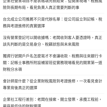
企業社營業項目不是表格填完就結束：從開業現場、稅務風
險到長期布局，看見負責人真正需要判斷的事
台北成立公司推薦不只是代辦名單：從公司設立到記帳、稅
務與考證進修的真實選擇
沒有營業登記可以開收據嗎：老闆收到客人要憑證時，真正
該先判斷的是交易身分、稅籍狀態與未來風險
獨資行號開戶戶名怎麼寫才不會讓收款、稅務與往來銀行卡
關：記帳士事務所附設補習班從實務現場看見的開業第一道
財稅分水嶺
會計師是什麼？從企業財稅風險到考證進修，一次看見會計
專業背後真正的選擇
企業社工程行差別：老闆在接案、開立發票、承攬工程前，
最容易低估的財稅選擇