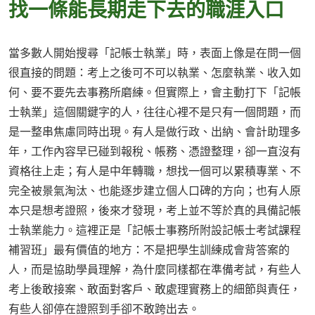
找一條能長期走下去的職涯入口
當多數人開始搜尋「記帳士執業」時，表面上像是在問一個
很直接的問題：考上之後可不可以執業、怎麼執業、收入如
何、要不要先去事務所磨練。但實際上，會主動打下「記帳
士執業」這個關鍵字的人，往往心裡不是只有一個問題，而
是一整串焦慮同時出現。有人是做行政、出納、會計助理多
年，工作內容早已碰到報稅、帳務、憑證整理，卻一直沒有
資格往上走；有人是中年轉職，想找一個可以累積專業、不
完全被景氣淘汰、也能逐步建立個人口碑的方向；也有人原
本只是想考證照，後來才發現，考上並不等於真的具備記帳
士執業能力。這裡正是「記帳士事務所附設記帳士考試課程
補習班」最有價值的地方：不是把學生訓練成會背答案的
人，而是協助學員理解，為什麼同樣都在準備考試，有些人
考上後敢接案、敢面對客戶、敢處理實務上的細節與責任，
有些人卻停在證照到手卻不敢跨出去。