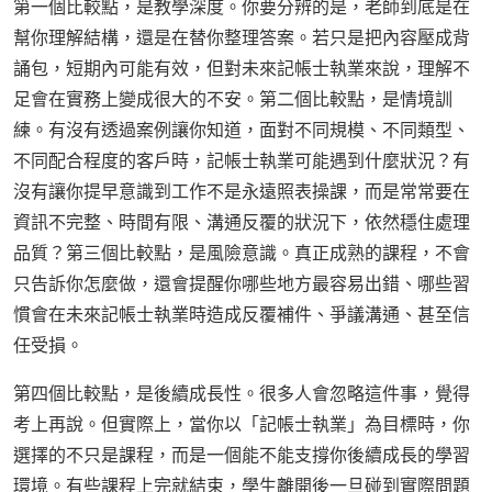
第一個比較點，是教學深度。你要分辨的是，老師到底是在
幫你理解結構，還是在替你整理答案。若只是把內容壓成背
誦包，短期內可能有效，但對未來記帳士執業來說，理解不
足會在實務上變成很大的不安。第二個比較點，是情境訓
練。有沒有透過案例讓你知道，面對不同規模、不同類型、
不同配合程度的客戶時，記帳士執業可能遇到什麼狀況？有
沒有讓你提早意識到工作不是永遠照表操課，而是常常要在
資訊不完整、時間有限、溝通反覆的狀況下，依然穩住處理
品質？第三個比較點，是風險意識。真正成熟的課程，不會
只告訴你怎麼做，還會提醒你哪些地方最容易出錯、哪些習
慣會在未來記帳士執業時造成反覆補件、爭議溝通、甚至信
任受損。
第四個比較點，是後續成長性。很多人會忽略這件事，覺得
考上再說。但實際上，當你以「記帳士執業」為目標時，你
選擇的不只是課程，而是一個能不能支撐你後續成長的學習
環境。有些課程上完就結束，學生離開後一旦碰到實際問題