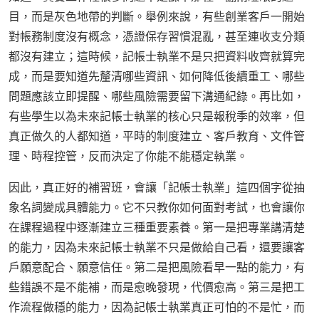
目，而是灰色地帶的判斷。舉例來說，有些創業客戶一開始
對帳務制度沒有概念，憑證保存習慣混亂，甚至連收支分類
都沒有建立；這時候，記帳士執業不是只把資料收齊就算完
成，而是要知道先釐清哪些資訊、如何降低後續重工、哪些
問題應該立即提醒、哪些風險需要留下溝通紀錄。再比如，
有些學生以為未來記帳士執業的核心只是報稅季的效率，但
真正做久的人都知道，平時的制度建立、客戶教育、文件管
理、時程控管，反而決定了你能不能穩定執業。
因此，真正好的補習班，會讓「記帳士執業」這四個字從抽
象名詞變成具體能力。它不只教你如何面對考試，也會讓你
在課程過程中逐漸建立三種重要素養。第一是把專業講清楚
的能力，因為未來記帳士執業不只是做給自己看，還要讓客
戶願意配合、願意信任。第二是把風險看早一點的能力，有
些錯誤不是不能補，而是愈晚發現，代價愈高。第三是把工
作流程做穩的能力，因為記帳士執業真正可怕的不是忙，而