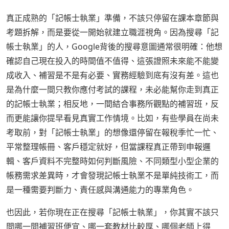
真正成熟的「記帳士執業」準備，不該只停留在課本章節與
考題拆解，而是要從一開始就建立職涯視角。因為搜尋「記
帳士執業」的人，Google背後的搜尋意圖通常很明確：他想
確認自己現在投入的時間值不值得、這張證照未來能不能變
成收入、補習是不是有必要、實務經驗到底有沒有差。這也
是為什麼一間只教你應付考試的課程，未必能幫你走到真正
的記帳士執業；相反地，一間結合事務所觀點的補習班，反
而更能讓你提早看見真實工作情境。比如，有些學員在尚未
考取前，對「記帳士執業」的想像還停留在報稅季忙一忙、
平常整理帳冊、客戶穩定就好，但當課程真正帶到申報邏
輯、客戶資料不完整時如何判斷風險、不同類型小型企業的
帳務需求差異時，才會發現記帳士執業不是單純技術工，而
是一種需要判斷力、責任感與溝通能力的專業角色。
也因此，若你現在正在搜尋「記帳士執業」，你其實不該只
問哪一間補習班便宜、哪一套教材比較厚、哪個老師上得