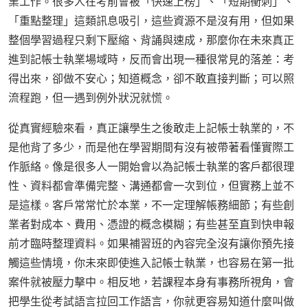
業工作。很多人在考前會被「快速上榜」、「短期衝刺」、
「重點整理」這類訊息吸引，這些資源不是沒有用，但如果
整個學習過程只剩下壓縮、背誦與速成，那麼你在未來真正
進到記帳士執業場域時，反而會出現一種很常見的落差：考
得出來，卻做不安心；知道概念，卻不敢直接判斷；可以照
流程跑，但一遇到例外狀況就慌。
從真實經驗來看，真正讓學生之後敢走上記帳士執業的，不
是他背了多少，而是他在學習期間有沒有被帶著看懂實際工
作脈絡。像是很多人一開始會以為記帳士執業的客戶都很理
性、資料都會準備完整、溝通都會一次到位，但實務上並不
是這樣。客戶常常忙於本業，不一定理解帳務細節；有些創
業者對成本、費用、憑證的概念模糊；有些甚至直到快申報
前才臨時整理資料。如果補習班的內容完全沒有讓你預先接
觸這些情境，你未來即使進入記帳士執業，也容易在第一批
案件就被壓力擊中。相反地，若課程本身有事務所視角，會
把學生從考試語言拉回工作語言，你就更容易知道什麼叫做