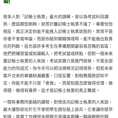
斷
很多人對「記帳士執業」最大的誤解，是以為考試科目讀
熟、歷屆題型刷夠，就等於離記帳士執業不遠了。事實恰恰
相反，真正決定你能不能進入記帳士執業狀態的，常常不是
你會不會寫申論，而是你碰到模糊情境時，能不能做出負責
任的判斷。這也是許多考生在準備期間最容易忽略的盲區：
他們把補習當成知識輸入，把考試當成終點，但對一個未來
要記帳士執業的人來說，考試其實只是進門檢核，不是全部
能力的完成式。你今天可以把法規條文記得很熟，但若未來
客戶交來的單據缺漏嚴重、口徑反覆、對稅務風險認知不
足，你能不能不只是「會做」，而是知道怎麼做得合理、做
得穩、做得有邊界，這才是記帳士執業的真正難度。
一間有事務所脈絡的課程，對想走向記帳士執業的人來說，
最大優勢就在於它不會把學生困在紙上談兵。它會讓你提早
知道，真實工作裡很多問題不是課本那種一翻兩瞪眼的題