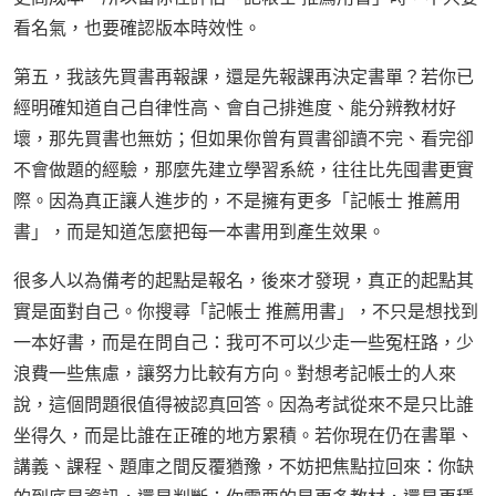
看名氣，也要確認版本時效性。
第五，我該先買書再報課，還是先報課再決定書單？若你已
經明確知道自己自律性高、會自己排進度、能分辨教材好
壞，那先買書也無妨；但如果你曾有買書卻讀不完、看完卻
不會做題的經驗，那麼先建立學習系統，往往比先囤書更實
際。因為真正讓人進步的，不是擁有更多「記帳士 推薦用
書」，而是知道怎麼把每一本書用到產生效果。
很多人以為備考的起點是報名，後來才發現，真正的起點其
實是面對自己。你搜尋「記帳士 推薦用書」，不只是想找到
一本好書，而是在問自己：我可不可以少走一些冤枉路，少
浪費一些焦慮，讓努力比較有方向。對想考記帳士的人來
說，這個問題很值得被認真回答。因為考試從來不是只比誰
坐得久，而是比誰在正確的地方累積。若你現在仍在書單、
講義、課程、題庫之間反覆猶豫，不妨把焦點拉回來：你缺