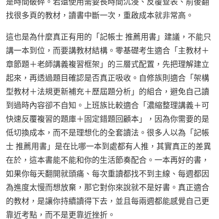
是時間破碎。若還使用需要長時間沉浸、反覆查表、前後翻
找很多頁的教材，讀書中斷一次，重啟成本就非常高。
這也是為什麼真正有用的「記帳士 推薦用書」建議，不能只
講一本到位，而要講教材結構。零基礎考生適合「主教材＋
章節題＋老師講義複習框架」的三層式配置，先把理解建立
起來，再透過題目確認是否真正吸收。自修族則適合「架構
型教材＋法規更新補充＋歷屆題分析」的組合，避免自己讀
到過時內容卻不自知。上班族比較適合「濃縮整理講義＋可
快速反覆複習的題庫＋固定錯題回顧本」，因為你需要的是
低切換成本，而不是理想化的全套讀法。很多人以為「記帳
士 推薦用書」是在比哪一本到處都有人推，其實真正的差異
在於，這本書能不能和你的生活節奏配合。一本再好的書，
如果你每天翻開就頭痛、每次重讀都找不到主線、每週都因
為進度太慢而想放棄，那它對你來說就不是好書。真正適合
的教材，是讓你持續讀得下去，並且每兩週都能感覺自己更
靠近考點，而不是更靠近挫折。