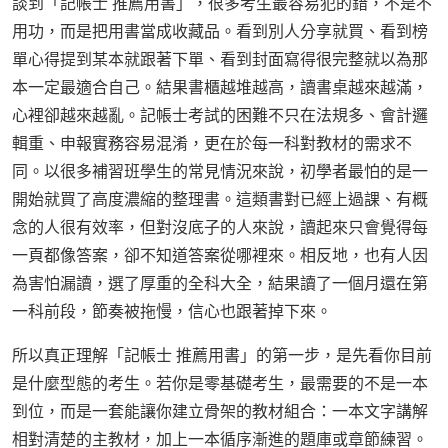
談到「記帳士 推薦用書」，很多考生最容易犯的錯，不是不
用功，而是把用書當成收藏品。看到別人分享就買、看到榜
單心得提到某本就跟著下單、看到封面寫得很完整就以為那
本一定最適合自己。結果書櫃越堆越高，讀書桌越來越滿，
心裡卻越來越亂。記帳士考試的困難不只在法規多、會計邏
輯重、申報實務容易混淆，更在於每一科對教材的需求不
同。以很多補習班學生的常見情況來說，初學者最怕的是一
開始就買了高度濃縮的整理書。這類書對已經上過課、有概
念的人很有效率，但對沒底子的人來說，讀起來只會覺得每
一頁都像答案，卻不知道答案從哪裡來。相反地，也有人因
為害怕漏讀，選了厚重的全科大全，結果讀了一個月還在第
一科前段，節奏被拖慢，信心也跟著掉下來。
所以真正理解「記帳士 推薦用書」的第一步，是先看你目前
是什麼型態的考生。若你是零基礎考生，最需要的不是一本
到位，而是一套能讓你建立骨架的教材組合：一本文字講解
相對清楚的主教材，加上一本循序漸進的題庫或章節練習。