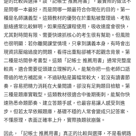
楚的比較與選擇。談「記帳士 推薦用書」，最實際的做法不
是問哪一本最好，而是問哪一類最符合你現在的目的。第一
種是名師講義型。這類教材的優勢在於重點被整理過、考點
脈絡通常比較鮮明，如果搭配課程使用，吸收速度會很快，
尤其對時間有限、需要快速抓核心的考生很有幫助。但風險
也很明顯：若你離開課堂情境，只拿到講義本身，有時會出
現資訊壓縮過度的問題，看得出重點卻補不起觀念背景。第
二種是坊間參考書型。這類「記帳士 推薦用書」通常完整度
較高，適合需要從頭建立理解的人，能幫你把一些老師口語
帶過的地方補起來。不過缺點是篇幅常較大，若沒有讀書節
奏，容易把精力消耗在大量閱讀，卻沒有足夠題目檢驗。第
三種是題庫實戰型。這類教材很適合中後期衝刺，能幫你快
速熟悉命題節奏、建立答題手感，也最容易讓人感受到進
步。但若太早依賴題庫，基礎不穩的人常會變成只記答案、
不懂原理，表面正確率上升，實際換題就崩盤。
因此，「記帳士 推薦用書」真正的比較與選擇，不是看網路