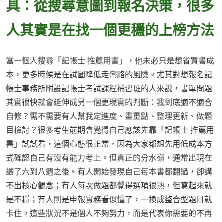
具：從搜尋意圖到報名決策，很多
人其實是在找一個更穩的上榜方法
當一個人搜尋「記帳士 推薦用書」，他未必只是想省買書成
本，更多時候是在試圖降低走彎路的風險。尤其對想報名記
帳士事務所附設記帳士考試課程補習班的人來說，書單問題
其實很快就會延伸成另一個更現實的判斷：我到底適不適合
自修？需不需要有人幫我定進度、畫重點、整理更新、做題
目檢討？很多考生前期會覺得自己應該先靠「記帳士 推薦用
書」試試看，這個心態很正常，因為大家都想先用低成本方
式確認自己有沒有能力考上。但真正的分水嶺，通常出現在
讀了六到八週之後。有人開始發現自己每本書都翻過，卻講
不出核心觀念；有人每次做題都覺得選項很熟，但寫起來就
是不穩；有人則是申報實務看似懂了，一換成整合型題目就
卡住。這些狀況不是個人不夠努力，而是代表你需要的不再