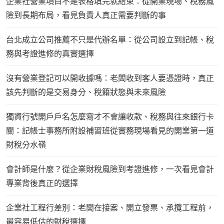
企業社營業項目不是表格填完就結束：從開業現場、稅務風
險到長期布局，看見負責人真正需要判斷的事
台北成立公司推薦不只是代辦名單：從公司設立到記帳、稅
務與考證進修的真實選擇
沒有營業登記可以開收據嗎：老闆收到客人要憑證時，真正
該先判斷的是交易身分、稅籍狀態與未來風險
獨資行號開戶戶名怎麼寫才不會讓收款、稅務與往來銀行卡
關：記帳士事務所附設補習班從實務現場看見的開業第一道
財稅分水嶺
會計師是什麼？從企業財稅風險到考證進修，一次看見會計
專業背後真正的選擇
企業社工程行差別：老闆在接案、開立發票、承攬工程前，
最容易低估的財稅選擇