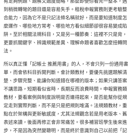
有足夠例題、題解又過度簡略，那麼即使你看完一整本，遇
到稍微轉彎的題目還是容易失手。租稅申報實務則更考驗整
合能力，因為它不是只記法條名稱就好，而是要知道制度怎
麼運作、哪些地方常考、哪些地方看似細節卻很容易變成陷
阱。至於相關法規科目，又是另一種節奏：這裡不只是背，
更要抓關鍵字、辨識規範差異、理解命題者喜歡怎麼扭轉問
法。
所以真正懂「記帳士 推薦用書」的人，不會只列一份通用書
單，而會依科目拆開判斷。會計類教材，要優先挑選題解清
楚、步驟完整、能讓你知道錯在哪裡的版本；如果只講答案
不講思路，短期看似省時，長期反而浪費時間。申報實務類
教材，要看案例與制度說明是否連得起來，是否能幫你從規
定走到實際判斷，而不是只是把規則堆滿。法規類教材，重
點在於架構與更新敏感度，尤其法規觀念若是用老版本、舊
表述來讀，後面再修正會非常痛苦。很多補習班學生後來進
步，不是因為突然變聰明，而是終於意識到自己以前把「記