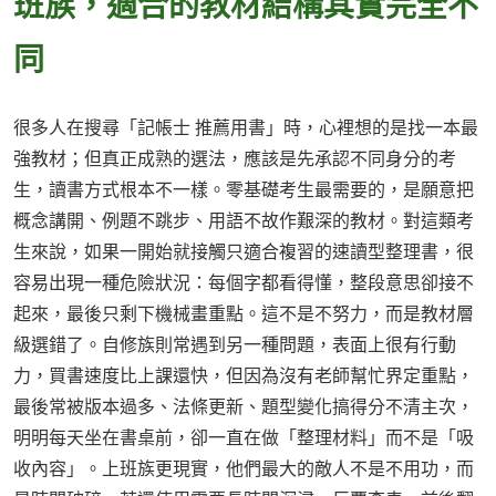
班族，適合的教材結構其實完全不
同
很多人在搜尋「記帳士 推薦用書」時，心裡想的是找一本最
強教材；但真正成熟的選法，應該是先承認不同身分的考
生，讀書方式根本不一樣。零基礎考生最需要的，是願意把
概念講開、例題不跳步、用語不故作艱深的教材。對這類考
生來說，如果一開始就接觸只適合複習的速讀型整理書，很
容易出現一種危險狀況：每個字都看得懂，整段意思卻接不
起來，最後只剩下機械畫重點。這不是不努力，而是教材層
級選錯了。自修族則常遇到另一種問題，表面上很有行動
力，買書速度比上課還快，但因為沒有老師幫忙界定重點，
最後常被版本過多、法條更新、題型變化搞得分不清主次，
明明每天坐在書桌前，卻一直在做「整理材料」而不是「吸
收內容」。上班族更現實，他們最大的敵人不是不用功，而