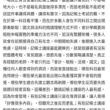
一場真正有含金量的記帳士講座，最能讓人看見的，不是場
地大小，也不是報名頁面做得多漂亮，而是老師能不能把考
試這件事講得具體、講得有層次。因為記帳士考試的難，不
在於單一科目看不懂，而在於多數人會在不同科目之間出現
節奏斷裂：國文與法科的閱讀理解方式不同，會計學概要與
租稅申報實務的準備方法也不同，若沒有整體架構，很多人
就會在前期覺得自己有在念，中期開始失速，後期進入大量
焦慮。這時候，記帳士講座最能觀察的，就是授課者有沒有
把整體考程、常見錯誤、章節先後、分數策略講清楚。真正
有經驗的老師，不會只列出「會計、租稅、法規、國文」這
種任何人都查得到的資訊，而是會直接點出：哪些科目最常
拖垮總分、哪些單元最容易出現以為看懂其實不會寫的錯
覺、哪些學生適合先建立觀念再刷題，哪些學生反而要先透
過題目檢查盲點。這種差別，聽過記帳士講座的人最有感。
因為你會發現，有些記帳士講座只是在堆資訊量，讓人覺得
「好像很多內容」，但聽完之後反而更亂；有些記帳士講座