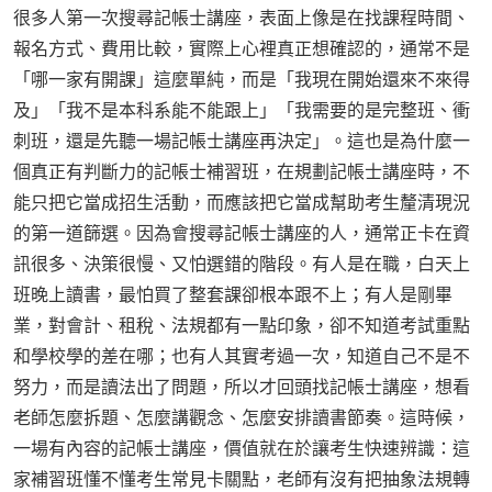
很多人第一次搜尋記帳士講座，表面上像是在找課程時間、
報名方式、費用比較，實際上心裡真正想確認的，通常不是
「哪一家有開課」這麼單純，而是「我現在開始還來不來得
及」「我不是本科系能不能跟上」「我需要的是完整班、衝
刺班，還是先聽一場記帳士講座再決定」。這也是為什麼一
個真正有判斷力的記帳士補習班，在規劃記帳士講座時，不
能只把它當成招生活動，而應該把它當成幫助考生釐清現況
的第一道篩選。因為會搜尋記帳士講座的人，通常正卡在資
訊很多、決策很慢、又怕選錯的階段。有人是在職，白天上
班晚上讀書，最怕買了整套課卻根本跟不上；有人是剛畢
業，對會計、租稅、法規都有一點印象，卻不知道考試重點
和學校學的差在哪；也有人其實考過一次，知道自己不是不
努力，而是讀法出了問題，所以才回頭找記帳士講座，想看
老師怎麼拆題、怎麼講觀念、怎麼安排讀書節奏。這時候，
一場有內容的記帳士講座，價值就在於讓考生快速辨識：這
家補習班懂不懂考生常見卡關點，老師有沒有把抽象法規轉