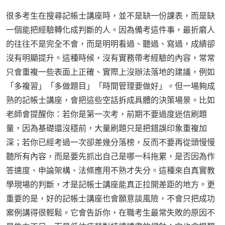
很多考生在搜尋記帳士講座時，並不是缺一份課表，而是缺
一個能把經驗轉化成判斷的人。因為備考這件事，最折磨人
的往往不是完全不會，而是明明看過、聽過、寫過，成績卻
沒有明顯提升。這種時候，沒有實務帶考經驗的內容，常常
只會重複一些表面上正確、實際上沒辦法落地的建議，例如
「多複習」「多做題目」「時間管理要做好」。但一場夠成
熟的記帳士講座，會把這些空話拆成具體的決策場景。比如
老師會提醒你：若你是第一次考，前期不要過度迷信刷題
量，因為基礎還沒穩前，大量刷題只是把錯誤印象重複加
深；若你已經考過一次卻差幾分落榜，反而不要再從頭慢慢
聽所有內容，而是要先抓出自己是哪一科拖累，是否因為作
答速度、申論架構、法條應用不熟才失分。這種來自真實教
學現場的判斷，才是記帳士講座能真正拉開差距的地方。更
重要的是，好的記帳士講座也會願意談風險，不會只把成功
案例講得很輕鬆。它會告訴你，在職考生最常失敗的原因不