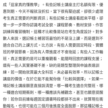
成「這家真的懂教學」。有些記帳士講座主打名額有限、優
惠到期、今天不報就沒折扣，當下很有壓迫感，卻很少處理
考生真正需要的判斷資訊；有些記帳士講座看起來平穩，卻
會一步一步帶你認識考試全貌、課程節奏、教材安排、作答
訓練與複習機制，這種才比較像是站在考生角度設計。對多
數人來說，選記帳士補習班最怕的不是沒上課，而是選到不
適合自己的上課方式。比方說，有些人需要固定時段、實體
班的學習節奏，因為有人帶進度才不會拖延；有些人工作輪
班，真正需要的是可以重複觀看、能隨時回放的課程支援；
還有一些人其實基礎不差，缺的是題型整理與申論表達訓
練，若一開始就買最大全科班，未必最有效率。所以記帳士
講座的價值，在於它能不能幫你做「比較與選擇」。如果一
場記帳士講座願意直接說清楚，哪一種考生適合完整班、哪
一種適合短期衝刺、哪一種應該先補觀念，甚至也願意提醒
你：若你目前連每週固定讀書時段都排不出來，就算現在衝
動報名，也很可能在三個月後進度全面脫節，那這種記帳士