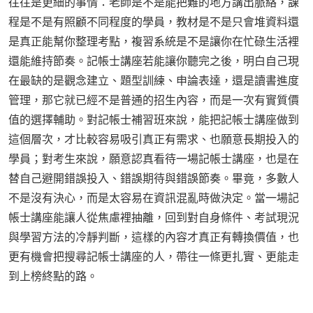
往往是更細的事情：老師是不是能把難的地方講出脈絡，課
程是不是有照顧不同程度的學員，教材是不是只會堆資料還
是真正能幫你整理考點，複習系統是不是讓你在忙碌生活裡
還能維持節奏。記帳士講座若能讓你聽完之後，明白自己現
在最缺的是觀念建立、題型訓練、申論表達，還是讀書進度
管理，那它就已經不是普通的招生內容，而是一次有實質價
值的選擇輔助。對記帳士補習班來說，能把記帳士講座做到
這個層次，才比較容易吸引真正有需求、也願意長期投入的
學員；對考生來說，願意認真看待一場記帳士講座，也是在
替自己避開錯誤投入、錯誤期待與錯誤節奏。畢竟，多數人
不是沒有決心，而是太容易在資訊混亂時做決定。當一場記
帳士講座能讓人從焦慮裡抽離，回到對自身條件、考試現況
與學習方法的冷靜判斷，這樣的內容才真正有轉換價值，也
更有機會把搜尋記帳士講座的人，帶往一條更扎實、更能走
到上榜終點的路。