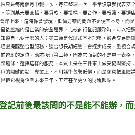
記帳只是每兩個月申報一次、每年整理一次，平常沒事就代表安
積。等到某天要查帳、要貸款、要投標、要合作、要轉讓、要擴
料就會浮上來。這時你會發現，低價方案的問題不是便宜本身，而
，最後壓縮的是企業的安全邊界。比較商行登記服務時，可以把
楚知道自己要什麼的人；第二類是代辦加基本記帳，適合交易簡
與經營提醒整合型服務，適合想長期經營、會逐步成長、重視合
程補習班的定位，應該接近第三類，因為它面對的不是單一表格
完整鏈條。選擇這樣的服務，本質上是在三件事上做妥協與堅持
客戶的關鍵節點；專業上，不用話術包裝低價，而是願意把風險
而是把它視為企業未來三年、五年甚至更久的財稅起點。
行登記前後最該問的不是能不能辦，而