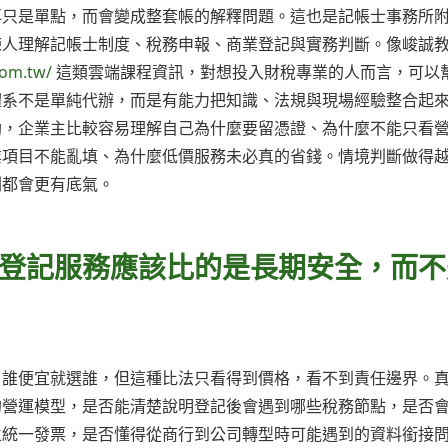
再只是單點，而會變成整套帳的解釋問題。這也是記帳士事務所
練人理解記帳士制度、稅務申報、商業登記與實務判斷。像峻誠
com.tw/
這類雲端課程資訊，對想投入財稅專業的人而言，可以
體系不是單純代辦，而是有能力把知識、法規與現場經驗整合起
助，企業主比較容易理解自己為什麼要留憑證、為什麼不能只看
業項目不能亂填、為什麼低價服務未必真的省錢。情境判斷做得
劃都會更有底氣。
登記服務應該比的是長期安全，而不
，誰便宜就選誰，但這種比法只看得到價格，看不到責任邊界。
的營運模型，是否能清楚說明登記後會遇到哪些稅務節點，是否
立統一發票，是否懂得從商行到公司轉型時可能遇到的資料銜接