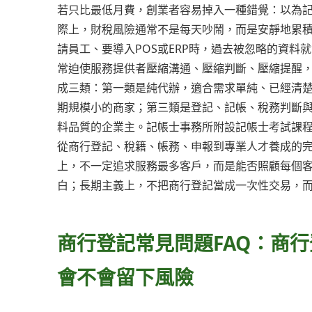
若只比最低月費，創業者容易掉入一種錯覺：以為
際上，財稅風險通常不是每天吵鬧，而是安靜地累
請員工、要導入POS或ERP時，過去被忽略的資
常迫使服務提供者壓縮溝通、壓縮判斷、壓縮提醒
成三類：第一類是純代辦，適合需求單純、已經清
期規模小的商家；第三類是登記、記帳、稅務判斷
料品質的企業主。記帳士事務所附設記帳士考試課
從商行登記、稅籍、帳務、申報到專業人才養成的
上，不一定追求服務最多客戶，而是能否照顧每個
白；長期主義上，不把商行登記當成一次性交易，
商行登記常見問題FAQ：商
會不會留下風險