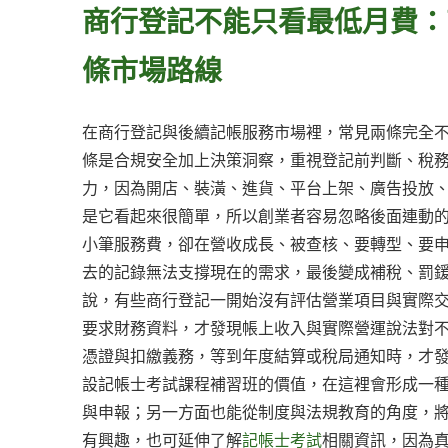
商行登記不能只看最低月費：
條市場路線
在商行登記與後續記帳服務市場裡，常見兩條完全
條是合規安全加上決策洞察，重視登記前判斷、稅
力，因為開店、裝潢、進貨、平台上架、廣告投放
是它看起來很簡單，所以創業者容易忽略後面連動
小筆服務費，卻在營收成長、被查核、要轉型、要
去的記錄無法支撐現在的需求，最後變成補稅、罰
說，有些商行登記一開始沒有評估營業項目與實際
要求財務資料，才發現帳上收入與實際營運說法對
憑證與扣繳義務，等到年度結算或稅局通知時，才
設記帳士考試課程補習班的價值，在這裡會形成一
與申報；另一方面也能從制度與法規教育的角度，
有興趣，也可延伸了解
記帳士考試
相關資訊，因為