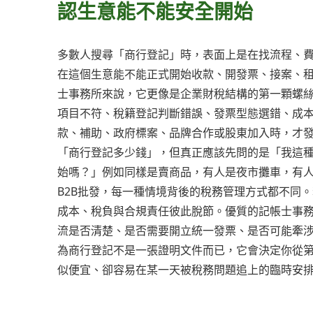
認生意能不能安全開始
多數人搜尋「商行登記」時，表面上是在找流程、
在這個生意能不能正式開始收款、開發票、接案、
士事務所來說，它更像是企業財稅結構的第一顆螺
項目不符、稅籍登記判斷錯誤、發票型態選錯、成
款、補助、政府標案、品牌合作或股東加入時，才
「商行登記多少錢」，但真正應該先問的是「我這
始嗎？」例如同樣是賣商品，有人是夜市攤車，有
B2B批發，每一種情境背後的稅務管理方式都不同
成本、稅負與合規責任彼此脫節。優質的記帳士事
流是否清楚、是否需要開立統一發票、是否可能牽
為商行登記不是一張證明文件而已，它會決定你從
似便宜、卻容易在某一天被稅務問題追上的臨時安