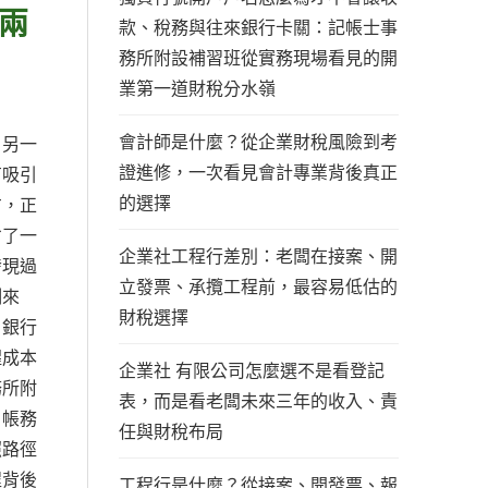
兩
款、稅務與往來銀行卡關：記帳士事
務所附設補習班從實務現場看見的開
業第一道財稅分水嶺
會計師是什麼？從企業財稅風險到考
；另一
證進修，一次看見會計專業背後真正
有吸引
的選擇
方，正
省了一
企業社工程行差別：老闆在接案、開
發現過
立發票、承攬工程前，最容易低估的
例來
財稅選擇
、銀行
醒成本
企業社 有限公司怎麼選不是看登記
務所附
表，而是看老闆未來三年的收入、責
、帳務
任與財稅布局
照路徑
程背後
工程行是什麼？從接案、開發票、報