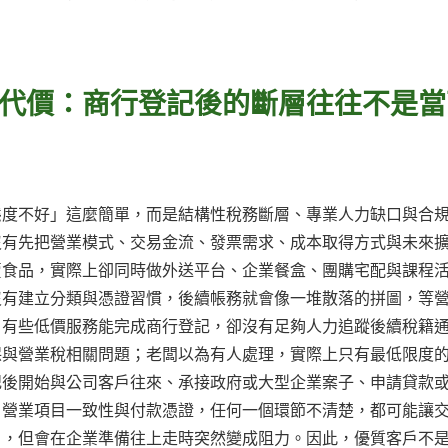
代價：商行登記後的斷層往往不是當
態度不好」這麼簡單，而是結構性稅務斷層、專業人力缺口與合
沒有先把營業模式、交易金流、發票需求、成本取得方式與未來
賣食品，實際上卻同時做外送平台、企業餐盒、團購宅配與課程
沒有建立分類與憑證習慣，後續帳務就會像一堆散落的拼圖，等
。有些低價服務能完成商行登記，卻沒有足夠人力追蹤後續稅籍
保與營業稅相關問題；老闆以為有人處理，實際上只有最低限度
記後開始與公司客戶往來、承接政府或大型企業案子、申請貸款
、營業項目一致性與付款憑證，任何一個環節不清楚，都可能讓
月，但會在企業準備往上走時突然變成阻力。因此，優質客戶不