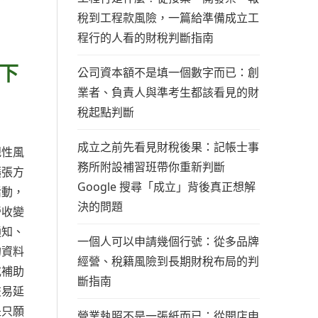
稅到工程款風險，一篇給準備成立工
程行的人看的財稅判斷指南
下
公司資本額不是填一個數字而已：創
業者、負責人與準考生都該看見的財
稅起點判斷
成立之前先看見財稅後果：記帳士事
規性風
務所附設補習班帶你重新判斷
擴張方
Google 搜尋「成立」背後真正想解
活動，
決的問題
營收變
通知、
一個人可以申請幾個行號：從多品牌
的資料
經營、稅籍風險到長期財稅布局的判
或補助
斷指南
交易延
是只願
營業執照不是一張紙而已：從開店申