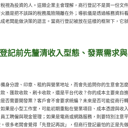
財稅視為投資的人。這類企業主會理解，商行登記不是買一份文
防火牆是把不該踩的稅務風險隔離在外；導航儀是透過帳務資料
化成老闆能做決策的語言。當商行登記被放在這樣的框架下，它
登記前先釐清收入型態、發票需求與
準備身分證、印章、租約與營業地址，而會先追問你的生意會怎
收款、匯款收款、刷卡收款，還是平台代收？你的成本主要來自
你是否需要開發票？客戶會不會要求統編？未來是否可能從商行
。如果是小型工作室，可能初期重點在營業項目、成本憑證與收
、員工聘僱與現金管理；如果是電商或網路服務，則要特別注意
證。很多老闆會覺得「先登記再說」，但商行登記最怕的正是先