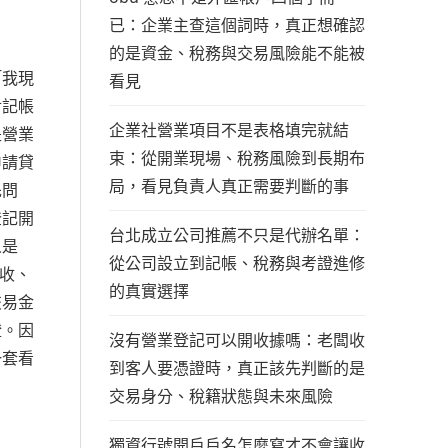
已：企業主查這個詞時，真正想確認
的是資金、稅務與交易風險能不能被
「我現
看見
對記帳
企業社營業項目不是表格填完就結
是營業
束：從開業現場、稅務風險到長期布
申請貸
局，看見負責人真正需要判斷的事
先問
登記開
台北成立公司推薦不只是代辦名單：
人是
從公司設立到記帳、稅務與考證進修
收、
的真實選擇
交易金
證。因
沒有營業登記可以開收據嗎：老闆收
一套看
到客人要憑證時，真正該先判斷的是
交易身分、稅籍狀態與未來風險
獨資行號開戶戶名怎麼寫才不會讓收