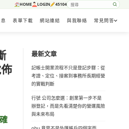
HOME
LOGIN
45104
搜尋網站內容
消息
表單下載
網站連結
與我聯絡
常見問答
斷
最新文章
稅佈
記帳士開業流程不只是登記步驟：從
考證、定位、接案到事務所長期經營
的實戰判斷
行號 公司怎麼選：創業第一步不是
辦登記，而是先看清楚你的營運風險
與未來布局
確
obu 意思不是外匯帳戶四個字而