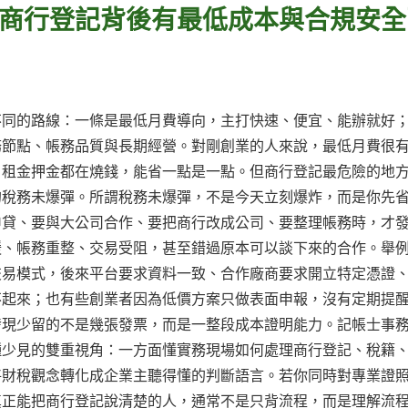
商行登記背後有最低成本與合規安全
不同的路線：一條是最低月費導向，主打快速、便宜、能辦就好
務節點、帳務品質與長期經營。對剛創業的人來說，最低月費很
、租金押金都在燒錢，能省一點是一點。但商行登記最危險的地
的稅務未爆彈。所謂稅務未爆彈，不是今天立刻爆炸，而是你先
申貸、要與大公司合作、要把商行改成公司、要整理帳務時，才
鍰、帳務重整、交易受阻，甚至錯過原本可以談下來的合作。舉
交易模式，後來平台要求資料一致、合作廠商要求開立特定憑證
不起來；也有些創業者因為低價方案只做表面申報，沒有定期提
發現少留的不是幾張發票，而是一整段成本證明能力。記帳士事
種少見的雙重視角：一方面懂實務現場如何處理商行登記、稅籍
將財稅觀念轉化成企業主聽得懂的判斷語言。若你同時對專業證
真正能把商行登記說清楚的人，通常不是只背流程，而是理解流