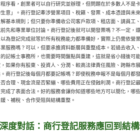
律程序看，創業者可以自行研究並辦理，但問題在於多數人不是
的生意」。商行登記牽涉營業項目、稅籍、發票、成本憑證與未
了解基本規則；但只要你準備收公司客戶款項、租店面、請員工
記前先和專業單位討論。商行登記後就可以開發票嗎？不一定，
者以為登記完成就等於所有稅務能力都準備好，實際上仍需依營
專業服務嗎？可以，但要承擔資料斷層與重整成本。若過去收入
業的記帳士事務所，也需要時間盤點與重建，這就是省小錢後可
定，如果你有股東、投資人、分潤、較高法律責任風險、跨縣市
態。商行登記後每個月都要記帳嗎？即使稅務申報不是每個月都
是否合理、現金流是否緊繃、哪些費用正在侵蝕利潤。商行登記
只完成了表面合法。好的服務會讓你知道哪些地方可以簡化，哪
罰鍰、補稅、合作受阻與結構重整。
深度對話：商行登記服務應回到結構