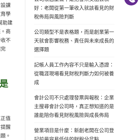
附設課
好：老闆從第一筆收入就該看見的財
教育學
稅佈局與風險判斷
幫助建
來。商
公司類型不是表格題，而是創業第一
營收不
天就會影響稅務、責任與未來成長的
越完
選擇題
記帳人員工作內容不只是輸入憑證：
從職涯現場看見財稅判斷力如何被養
是
成
會計公司不只處理發票與報稅：企業
主搜尋會計公司時，真正想知道的是
誰能陪你看見財稅風險與成長佈局
真正值
會提醒
營業項目是什麼：新創老闆在公司登
問題。
記前最容易低估的財稅分岔點