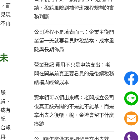
件，而
請、稅籍風險到補習班課程規劃的實
看見現
務判斷
就不再
公司流程不是填表而已：企業主從開
業第一天就要看見財稅結構、成本風
險與長期佈局
未
營業登記 費用不只是申請支出：老
闆在開業前真正要看見的是後續稅務
結構與經營成本
麼賺
資本額可以領出來嗎：老闆成立公司
進貨、
後真正該先問的不是能不能拿，而是
轉成有
拿出去之後帳、稅、金流會留下什麼
入紀
痕跡
平台報
做再
公司帳怎麼做不是把發票交出去就