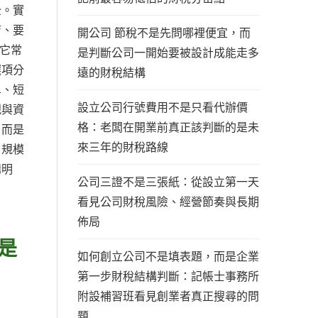
全。實
店、要
開公司 節稅不是先問哪裡便宜，而
是它常
是判斷公司一開始要被設計成能走多
選項分
遠的財稅結構
單、短
設立公司行號費用不是只看代辦價
規與資
格：老闆在開業前真正該判斷的是未
，而是
來三年的財稅路線
：規模
講明
公司三證不是三張紙：從設立第一天
看見公司財稅風險、經營節奏與長期
佈局
是
如何創立公司不是填表題，而是企業
第一步財稅結構判斷：記帳士事務所
附設補習班看見創業者真正搜尋的問
題