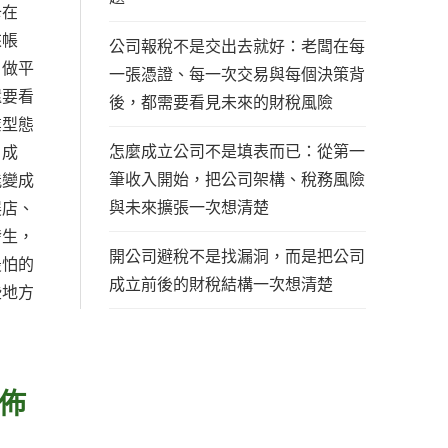
卡在
來帳
公司報稅不是交出去就好：老闆在每
、做平
一張憑證、每一次交易與每個決策背
還要看
後，都需要看見未來的財稅風險
業型態
怎麼成立公司不是填表而已：從第一
、成
筆收入開始，把公司架構、稅務風險
能變成
與未來擴張一次想清楚
展店、
發生，
開公司避稅不是找漏洞，而是把公司
最怕的
成立前後的財稅結構一次想清楚
些地方
佈