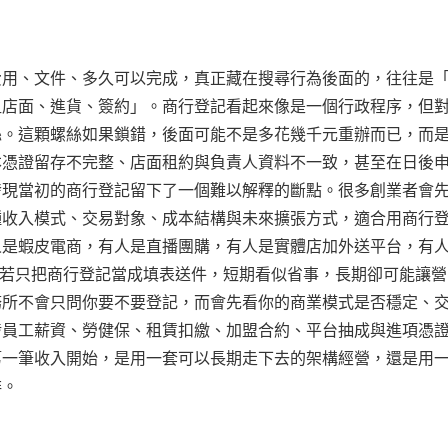
費用、文件、多久可以完成，真正藏在搜尋行為後面的，往往是
租店面、進貨、簽約」。商行登記看起來像是一個行政程序，但
絲。這顆螺絲如果鎖錯，後面可能不是多花幾千元重辦而已，而
本憑證留存不完整、店面租約與負責人資料不一致，甚至在日後
發現當初的商行登記留下了一個難以解釋的斷點。很多創業者會
種收入模式、交易對象、成本結構與未來擴張方式，適合用商行
人是蝦皮電商，有人是直播團購，有人是實體店加外送平台，有
。若只把商行登記當成填表送件，短期看似省事，長期卻可能讓營
務所不會只問你要不要登記，而會先看你的商業模式是否穩定、
涉員工薪資、勞健保、租賃扣繳、加盟合約、平台抽成與進項憑
第一筆收入開始，是用一套可以長期走下去的架構經營，還是用
排。