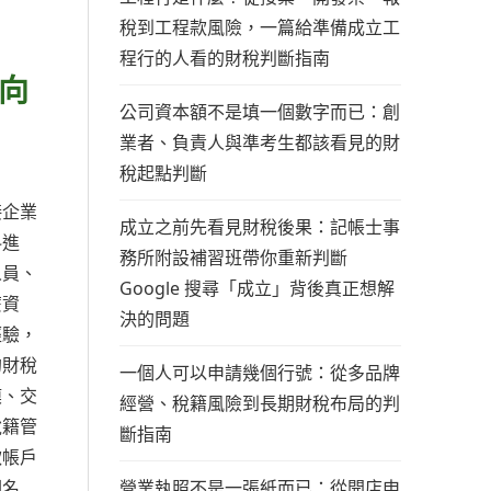
稅到工程款風險，一篇給準備成立工
程行的人看的財稅判斷指南
向
公司資本額不是填一個數字而已：創
業者、負責人與準考生都該看見的財
稅起點判斷
接企業
成立之前先看見財稅後果：記帳士事
料進
務所附設補習班帶你重新判斷
人員、
Google 搜尋「成立」背後真正想解
麼資
決的問題
經驗，
的財稅
一個人可以申請幾個行號：從多品牌
模、交
經營、稅籍風險到長期財稅布局的判
稅籍管
斷指南
款帳戶
營業執照不是一張紙而已：從開店申
因名