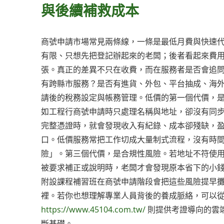
與後續補救成本
商號申請市場常見兩條線，一條是最低月費與快速
有限、只想先把登記辦起來的老闆；後者看起來費
張。真正的差異不只在收費，而在服務者是否會追
有跨縣市服務？是否有進貨、外包、平台抽成、海
請後的稅務設定與帳務管理。低價的第一個代價，
如工程行商號申請時只處理名稱與地址，卻沒有同
完整憑證時，就會發現收入有紀錄、成本卻殘缺，
口。低價服務常把工作切成大量制式流程，沒有時
險」。第三個代價，是合規性風險。若地址不符使
被要求補正或說明時，老闆才會發現原本省下的小
附設課程補習班在商號申請階段會把這些風險提早
裡。若你也想理解專業人員背後的養成脈絡，可以
https://www.45104.com.tw/
則提供考證導向的雲
斷基礎。