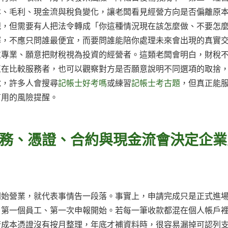
本、毛利、現金流與稅負變化，讓老闆看見經營方向是否偏離原
規，但需要有人把法令轉成「你這種情況現在該怎麼做、不要怎
擇，不應只問誰最便宜，而要問誰能陪你處理未來會出現的真實
重專業、願意把財稅視為投資的經營者。這類老闆會明白，財稅
正在比較服務者，也可以觀察對方是否願意說明不同選項的取捨
說，許多人會搜尋
記帳士好考嗎
或練習
記帳士考古題
，但真正能
有用的風險提醒。
務、憑證、合約與現金流會決定企業
開始營業，就代表事情告一段落。事實上，申請完成只是正式進
、第一個員工、第一次申報開始。若每一筆收款都混在個人帳戶
若成本憑證沒有按月整理，年底才補資料時，很容易漏掉可認列