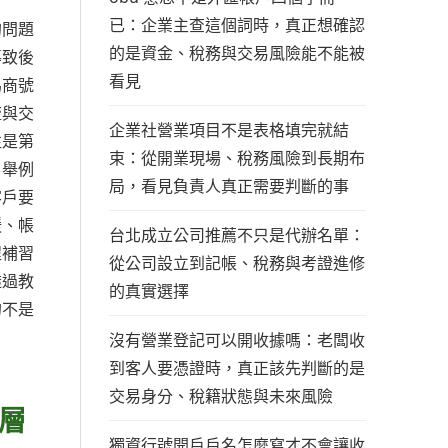
已：企業主查這個詞時，真正想確認
的問題
的是資金、稅務與交易風險能不能被
導致後
看見
為商號
流與交
企業社營業項目不是表格填完就結
往是第
束：從開業現場、稅務風險到長期布
。舉例
局，看見負責人真正需要判斷的事
客戶要
鍰、帳
台北成立公司推薦不只是代辦名單：
程補習
從公司設立到記帳、稅務與考證進修
透過教
的真實選擇
的不是
沒有營業登記可以開收據嗎：老闆收
到客人要憑證時，真正該先判斷的是
交易身分、稅籍狀態與未來風險
層
獨資行號開戶戶名怎麼寫才不會讓收