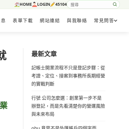
HOME
LOGIN
45104
搜尋網站內容
消息
表單下載
網站連結
與我聯絡
常見問答
就
最新文章
記帳士開業流程不只是登記步驟：從
考證、定位、接案到事務所長期經營
的實戰判斷
行號 公司怎麼選：創業第一步不是
業
辦登記，而是先看清楚你的營運風險
與未來布局
obu 意思不是外匯帳戶四個字而