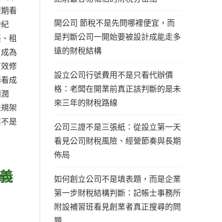
短期看
開公司 節稅不是先問哪裡便宜，而
營紀
是判斷公司一開始要被設計成能走多
帳、租
遠的財稅結構
，成為
有效修
設立公司行號費用不是只看代辦價
務看成
格：老闆在開業前真正該判斷的是未
利潤
來三年的財稅路線
法規架
業不是
公司三證不是三張紙：從設立第一天
看見公司財稅風險、經營節奏與長期
佈局
義
如何創立公司不是填表題，而是企業
第一步財稅結構判斷：記帳士事務所
附設補習班看見創業者真正搜尋的問
題