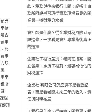
款、稅務與往來銀行卡關：記帳士事
務所附設補習班從實務現場看見的開
業第一道財稅分水嶺
、預算
未來擴
會計師是什麼？從企業財稅風險到考
？是否
證進修，一次看見會計專業背後真正
商號申
的選擇
來。比
主要求
企業社工程行差別：老闆在接案、開
人力缺
立發票、承攬工程前，最容易低估的
看風
財稅選擇
，未來
事務所
企業社 有限公司怎麼選不是看登記
制度
表，而是看老闆未來三年的收入、責
端課程
任與財稅布局
實務判
工程行是什麼？從接案、開發票、報