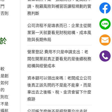
請、稅籍風險到補習班課程規劃的實
照門
務判斷
，否則
公司流程不是填表而已：企業主從開
業第一天就要看見財稅結構、成本風
於
險與長期佈局
營業登記 費用不只是申請支出：老
闆在開業前真正要看見的是後續稅務
結構與經營成本
本較
，是創
資本額可以領出來嗎：老闆成立公司
、如何
後真正該先問的不是能不能拿，而是
件的
拿出去之後帳、稅、金流會留下什麼
值則在
痕跡
它不是
營導航
公司帳怎麼做不是把發票交出去就