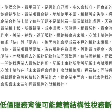
程、準備文件、費用區間、是否能自己辦、多久會核准，但真正
開始選錯型態、營業項目寫錯、地址使用不當、稅籍設定失準，
或企業合約時卡關？這些問題不是單純看一份清單就能處理，因
、營業稅申報、所得歸屬、成本憑證、勞健保、租賃契約、資金
工作室、美業、補教、顧問服務、網路接案者來說，商號申請往
只追求「快」與「便宜」，後面可能會變成看不見的稅務未爆彈
戶收款、營業項目隨便填、沒有規劃進貨憑證，等到營收提高、
說明時，才發現過去的帳務紀錄無法回頭整理。這時候補稅、罰
於一開始找專業人員協助判斷。記帳士事務所附設記帳士考試課
把商號申請放在「未來營運會遇到什麼財稅情境」裡看待；同時
證邏輯轉化為可被檢核的專業能力。對企業主而言，這代表你找
擇會影響未來三年經營彈性的財稅夥伴。
低價服務背後可能藏著結構性稅務斷