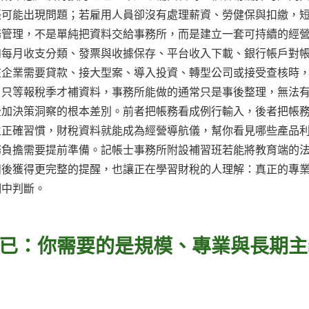
帳可能出現問題；若雇用人員卻沒有處理薪資、勞健保與扣繳，
務管理，不是單純把資料交給事務所，而是建立一套可持續的經
如每月收支分類、發票與收據保存、平台收入下載、銀行帳戶對
在企業需要貸款、接大型案、導入投資、轉型公司或接受查核時
，只等報稅季才補資料，事務所能做的通常只是事後整理，無法
全加決策洞察的根本差別。前者把帳務看成例行輸入，後者把帳
立正確習慣，財稅資料就能成為經營導航儀，幫你看見哪些產品
務負擔需要提前準備。記帳士事務所附設補習班若能將教育端的
請後獲得更完整的提醒，也讓正在學習財稅的人理解：真正的專
期中判斷。
已：你需要的是規模、專業與長期主