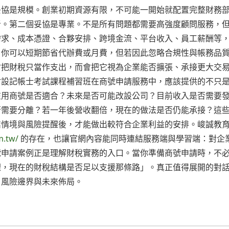
妥協是規模。創業初期資源有限，不可能一開始就配置完整財務
者。第二個妥協是專業。不是所有問題都需要高強度顧問服務，
需求、成本憑證、合夥安排、跨境金流、平台收入、員工薪酬等
。你可以短期節省代辦費或月費，但若因此忽略合規性與帳務品
會把財稅只當作支出，而會把它視為企業能否擴張、承接更大交
附設記帳士考試課程補習班在商號申請服務中，應該提供的不只
在用商號是否適合？未來是否可能改設公司？目前收入是否需要
否需要分離？若一年後營收翻倍，現在的做法是否仍能承接？這
業情境與風險提醒後，才能做出較符合企業利益的安排。峻誠教
m.tw/
的存在，也讓官網內容能同時連結服務端與學習端：對企
號申請案例正是理解財稅實務的入口。當你準備商號申請時，不
裡，現在的財稅結構是否足以支援那條路」。真正值得展開的對
、風險邊界與未來佈局。