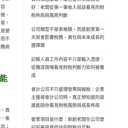
本目
好：老闆從第一筆收入就該看見的財
麼做、
稅佈局與風險判斷
交易。
公司類型不是表格題，而是創業第一
不是營
天就會影響稅務、責任與未來成長的
，而不
選擇題
服務商
記帳人員工作內容不只是輸入憑證：
從職涯現場看見財稅判斷力如何被養
成
能
會計公司不只處理發票與報稅：企業
主搜尋會計公司時，真正想知道的是
誰能陪你看見財稅風險與成長佈局
場，真
裡，後
營業項目是什麼：新創老闆在公司登
支出；
記前最容易低估的財稅分岔點