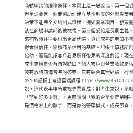
商號申請的服務選擇，本質上是一場妥協。第一個
但至少要有一個能協助你建立基本制度的外部專業
決策不能完全交給制式流程，例如營業項目、發票
該在商號申請前後被檢視。第三個妥協是長期主義
來補救時往往要付出更高代價。真正成熟的老闆不
得金融信任、累積商業信用的基礎。記帳士事務所
協助，而是能讓客戶看見選擇後果的深度對話：現
成本結構是否有憑證缺口？個人帳戶與營業收款是
沒有放諸四海皆準的答案，只有結合真實經驗、行
45104記帳士考證雲端課程
https://www.45104.co
說，這代表事務所重視專業養成；對考生來說，商
「辦到好多少錢」，更應該問「我的企業要走到哪
是價格表上的數字，而是你的營運模式、成長節奏