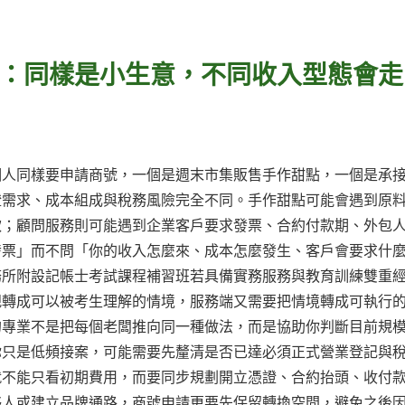
：同樣是小生意，不同收入型態會走
個人同樣要申請商號，一個是週末市集販售手作甜點，一個是承
證需求、成本組成與稅務風險完全不同。手作甜點可能會遇到原
款；顧問服務則可能遇到企業客戶要求發票、合約付款期、外包
發票」而不問「你的收入怎麼來、成本怎麼發生、客戶會要求什
務所附設記帳士考試課程補習班若具備實務服務與教育訓練雙重
規轉成可以被考生理解的情境，服務端又需要把情境轉成可執行
的專業不是把每個老闆推向同一種做法，而是協助你判斷目前規
你只是低頻接案，可能需要先釐清是否已達必須正式營業登記與
就不能只看初期費用，而要同步規劃開立憑證、合約抬頭、收付
夥人或建立品牌通路，商號申請更要先保留轉換空間，避免之後