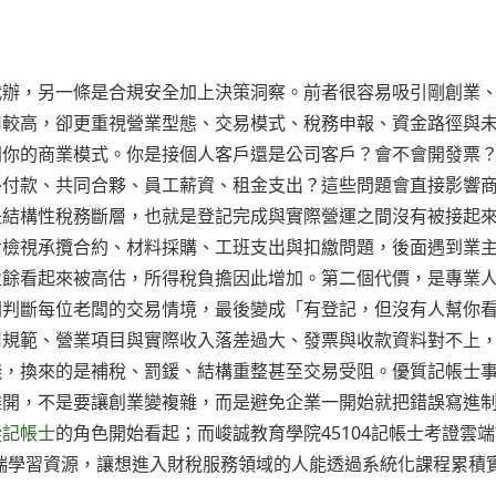
代辦，另一條是合規安全加上決策洞察。前者很容易吸引剛創業
用較高，卻更重視營業型態、交易模式、稅務申報、資金路徑與
問你的商業模式。你是接個人客戶還是公司客戶？會不會開發票
外付款、共同合夥、員工薪資、租金支出？這些問題會直接影響
是結構性稅務斷層，也就是登記完成與實際營運之間沒有被接起
步檢視承攬合約、材料採購、工班支出與扣繳問題，後面遇到業
盈餘看起來被高估，所得稅負擔因此增加。第二個代價，是專業
間判斷每位老闆的交易情境，最後變成「有登記，但沒有人幫你
用規範、營業項目與實際收入落差過大、發票與收款資料對不上
錢，換來的是補稅、罰鍰、結構重整甚至交易受阻。優質記帳士
攤開，不是要讓創業變複雜，而是避免企業一開始就把錯誤寫進
從
記帳士
的角色開始看起；而峻誠教育學院45104記帳士考證雲
端學習資源，讓想進入財稅服務領域的人能透過系統化課程累積