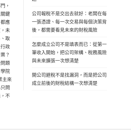
部門，
公司報稅不是交出去就好：老闆在每
但關鍵
一張憑證、每一次交易與每個決策背
，都應
後，都需要看見未來的財稅風險
質，未
易、取
怎麼成立公司不是填表而已：從第一
是行政
筆收入開始，把公司架構、稅務風險
發票？
與未來擴張一次想清楚
些問題
育學院
開公司避稅不是找漏洞，而是把公司
業主來
成立前後的財稅結構一次想清楚
必只問
話，不