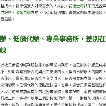
重整成本。對準備進入財稅專業的人來說，
記帳士考試
不只是證
學
或
記帳士考試自學
方式，也必須特別補足實務案例與申報情境
真實風險。
辦、低價代辦、專業事務所，差別在
線
可以找具備長期帳務服務能力的專業事務所。自己辦的好處是成
很小、短期沒有複雜合約與員工安排的人。但自己辦最大的問題
可否使用、營業項目是否符合實際收入、是否需要開立統一發票
金如何切開。低價代辦的優點是快速、省事，適合只需要基礎送
劃，就可能形成前面提到的稅務未爆彈。專業記帳士事務所的價
性行政工作。這裡可以用三個定位來理解：第一，財稅防火牆。
、行業、收款、成本與發票風險，降低日後補救成本。第二，經