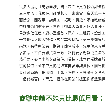
很多人搜尋「商號申請」時，表面上是在找登記流
其實更深：我現在用商號起步，未來會不會因為一
面接案、開發票、請員工、拓點、貸款、承接政府
申請看似門檻不高，實務上卻牽涉負責人個人責任
易對象信任度。對小型餐飲、電商、工程行、設計
一次把個人收入放進正式營業架構裡，這一步如果
來說，有些創業者早期為了節省成本，先用個人帳
求發票、平台要求資料一致、銀行要求財報或金流
務重建、交易中斷與商業信用受損，成本通常遠高
班的價值，並不只是協助填寫商號申請資料，而是
育訓練系統，把法規、申報、帳務、實務案例與考
一個代辦窗口，而是一個能在開業前提醒你哪些選
商號申請不能只比最低月費：