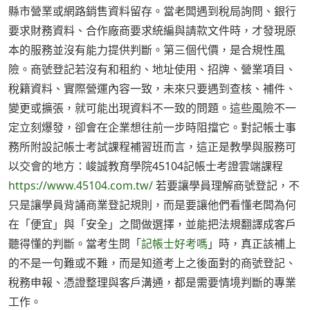
縣市營業或網路銷售資料留存。當老闆遇到稅局詢問、銀行
要求財務資料、合作廠商要求統編與請款文件時，才發現原
本的服務並沒有能力提供判斷。第三個代價，是合規性風
險。商號登記若沒有和租約、地址使用、招牌、營業項目、
稅籍資料、實際營運內容一致，未來只要遇到查核、補件、
變更或擴張，就可能出現資料不一致的問題。這些風險不一
定立刻爆發，卻會在企業想往前一步時阻擋它。對記帳士事
務所附設記帳士考試課程補習班而言，這正是教學與服務可
以交會的地方：峻誠教育學院45104記帳士考證雲端課程
https://www.45104.com.tw/
若要讓學員理解商號登記，不
只是讓學員背誦商業登記規則，而是要讓他們看懂老闆為何
在「便宜」與「安全」之間做選擇，並能把法規翻譯成客戶
聽得懂的判斷。當考生問「
記帳士好考嗎
」時，真正該補上
的不是一句難或不難，而是知道考上之後面對的商號登記、
稅務申報、憑證整理與客戶溝通，都是需要情境判斷的專業
工作。