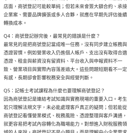
店面，商號登記可能較單純；但若未來會簽大額合約、承接
企業案、需要品牌擴張或多人合夥，就應在早期先評估後續
轉換成本。
Q4：商號登記辦完後，最常見的錯誤是什麼？
最常見的是把商號登記當成唯一任務，沒有同步建立帳務與
憑證習慣。例如營業收入仍進個人帳戶、支出沒有取得合適
憑證、租金與薪資沒有留資料、平台收入與申報資料不一
致、營業項目與實際內容落差過大。這些問題短期看不一定
有感，長期卻會影響稅務安全與經營判斷。
Q5：記帳士考試課程為什麼也要理解商號登記？
因為商號登記是連結考試知識與實務現場的重要入口。考生
若只理解法規文字，未必能處理客戶真正的疑問；但若能從
商號登記看懂營業模式、稅務風險、憑證整理與客戶溝通，
就更容易把考試內容轉化為職場能力。對想進入財稅服務領
域的人來說，商號登記不是小題目，而是理解中小企業需求