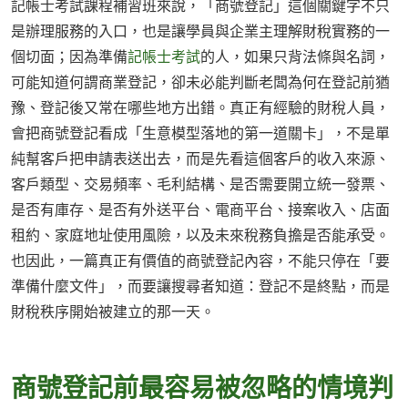
記帳士考試課程補習班來說，「商號登記」這個關鍵字不只
是辦理服務的入口，也是讓學員與企業主理解財稅實務的一
個切面；因為準備
記帳士考試
的人，如果只背法條與名詞，
可能知道何謂商業登記，卻未必能判斷老闆為何在登記前猶
豫、登記後又常在哪些地方出錯。真正有經驗的財稅人員，
會把商號登記看成「生意模型落地的第一道關卡」，不是單
純幫客戶把申請表送出去，而是先看這個客戶的收入來源、
客戶類型、交易頻率、毛利結構、是否需要開立統一發票、
是否有庫存、是否有外送平台、電商平台、接案收入、店面
租約、家庭地址使用風險，以及未來稅務負擔是否能承受。
也因此，一篇真正有價值的商號登記內容，不能只停在「要
準備什麼文件」，而要讓搜尋者知道：登記不是終點，而是
財稅秩序開始被建立的那一天。
商號登記前最容易被忽略的情境判