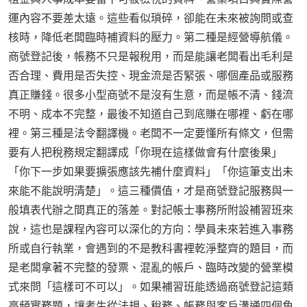
運內容不要差太遠。這些看似瑣碎，卻能在未來被詢問或查
核時，降低老闆臨時補資料的壓力。第二種是經營導航儀。
商號登記後，帳務不只是報稅用，而是能讓老闆看出毛利是
否合理、費用是否失控、現金流是否緊張、哪個產品或服務
真正賺錢。很多小型商號不是沒有生意，而是帳不清、錢流
不明、成本不完整，最後不知道自己到底賺在哪裡、虧在哪
裡。第三種是法令翻譯機。老闆不一定要懂所有條文，但需
要有人把稅務規定翻譯成「你現在這樣做會有什麼後果」
「你下一步如果要擴張應該先補什麼資料」「你這筆支出未
來能不能說明清楚」。這三種價值，才是商號登記服務與一
般填表代辦之間真正的落差。對記帳士事務所附設補習班來
說，這也是課程內容可以深化的方向：學員未來若進入事務
所或自行執業，會遇到的不是教科書裡乾淨整齊的題目，而
是老闆拿著不完整的發票、混亂的帳戶、臨時改變的營業模
式來問「這樣可不可以」。如果補習班能透過商號登記這類
高頻實務題，讓考生從法規、稅務、帳務與客戶溝通四個角