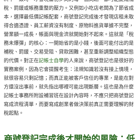
稅、罰鍰或帳務重整的壓力。又例如小吃店老闆為了節省成
本，選擇最低價記帳配套，商號登記完成後才發現店租未取
得合適憑證、員工薪資沒有制度、原物料進貨單據不完整，
營業額一成長，帳面與現金流就開始對不起來。這就是「稅
務未爆彈」的核心：一開始省的是小錢，後面可能付出的是
補稅、罰鍰、交易受阻、貸款困難，甚至重新調整組織型態
的代價。對正在
記帳士自學
的人來說，商號登記也是很好的
實務案例，因為它會提醒考生：法規知識若沒有接上情境，
就很容易只剩記憶；而真正能被客戶信任的專業，是能在對
方還沒出事前，就先指出哪裡可能出現斷層。這也是為什麼
記帳士事務所附設補習班在設計內容時，不應只把商號登記
寫成流程清單，而要寫成創業者做決策前真正需要理解的財
稅起點。
商號登記完成後才開始的風險：低