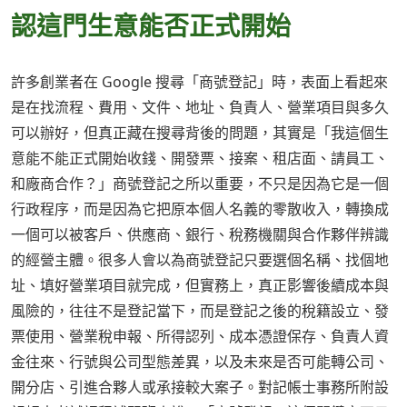
認這門生意能否正式開始
許多創業者在 Google 搜尋「商號登記」時，表面上看起來
是在找流程、費用、文件、地址、負責人、營業項目與多久
可以辦好，但真正藏在搜尋背後的問題，其實是「我這個生
意能不能正式開始收錢、開發票、接案、租店面、請員工、
和廠商合作？」商號登記之所以重要，不只是因為它是一個
行政程序，而是因為它把原本個人名義的零散收入，轉換成
一個可以被客戶、供應商、銀行、稅務機關與合作夥伴辨識
的經營主體。很多人會以為商號登記只要選個名稱、找個地
址、填好營業項目就完成，但實務上，真正影響後續成本與
風險的，往往不是登記當下，而是登記之後的稅籍設立、發
票使用、營業稅申報、所得認列、成本憑證保存、負責人資
金往來、行號與公司型態差異，以及未來是否可能轉公司、
開分店、引進合夥人或承接較大案子。對記帳士事務所附設