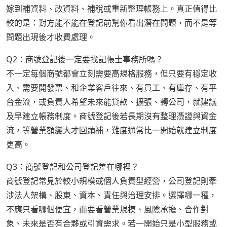
嫁到補資料、改資料、補稅或重新整理帳務上。真正值得比
較的是：對方能不能在登記前幫你看出潛在問題，而不是等
問題出現後才收費處理。
Q2：商號登記後一定要找記帳士事務所嗎？
不一定每個商號都會立刻需要高規格服務，但只要有穩定收
入、需要開發票、和企業客戶往來、有員工、有庫存、有平
台金流，或負責人希望未來能貸款、擴張、轉公司，就建議
及早建立帳務制度。商號登記後若長期沒有整理憑證與資金
流，等營業額變大才回頭補，難度通常比一開始就建立制度
更高。
Q3：商號登記和公司登記差在哪裡？
商號登記常見於較小規模或個人負責型經營，公司登記則牽
涉法人架構、股東、資本、責任與治理安排。選擇哪一種，
不應只看哪個便宜，而要看營業規模、風險承擔、合作對
象、未來是否有合夥或引資需求。若一開始只是小型服務或