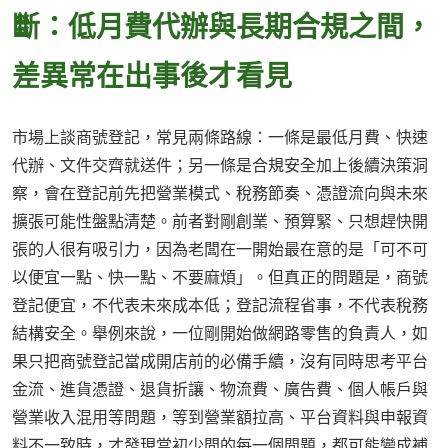
斷：低月費代辦與長期合規之間，
差異常在出事後才看見
市場上談商號登記，常見兩條路線：一條是最低月費、快速
代辦、文件交齊就送件；另一條是合規安全加上後續決策洞
察，會在登記前先把營業模式、稅務節奏、憑證流向與未來
擴張可能性盤點清楚。前者對剛創業、預算緊、只想趕快開
張的人很有吸引力，因為老闆在一開始最在意的是「可不可
以便宜一點、快一點、不要麻煩」。但真正的問題是，商號
登記便宜，不代表未來成本低；登記流程省事，不代表稅務
結構安全。舉例來說，一位剛開始做網路零售的負責人，如
果只把商號登記當成開店前的必備手續，沒有同時思考平台
金流、進貨憑證、退貨折讓、物流費、廣告費、個人帳戶與
營業收入混用等問題，等到營業額拉高、平台資料與申報資
料不一致時，才發現當初少問的每一個問題，都可能變成補