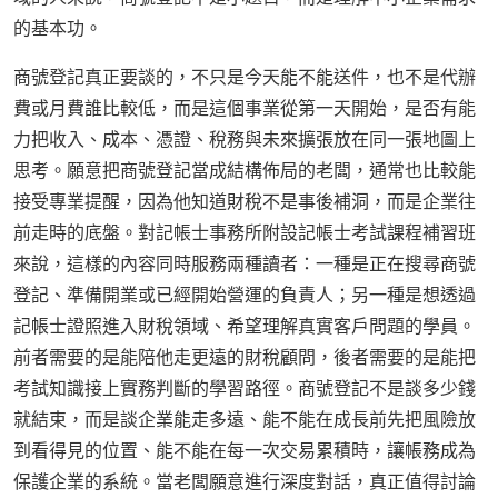
的基本功。
商號登記真正要談的，不只是今天能不能送件，也不是代辦
費或月費誰比較低，而是這個事業從第一天開始，是否有能
力把收入、成本、憑證、稅務與未來擴張放在同一張地圖上
思考。願意把商號登記當成結構佈局的老闆，通常也比較能
接受專業提醒，因為他知道財稅不是事後補洞，而是企業往
前走時的底盤。對記帳士事務所附設記帳士考試課程補習班
來說，這樣的內容同時服務兩種讀者：一種是正在搜尋商號
登記、準備開業或已經開始營運的負責人；另一種是想透過
記帳士證照進入財稅領域、希望理解真實客戶問題的學員。
前者需要的是能陪他走更遠的財稅顧問，後者需要的是能把
考試知識接上實務判斷的學習路徑。商號登記不是談多少錢
就結束，而是談企業能走多遠、能不能在成長前先把風險放
到看得見的位置、能不能在每一次交易累積時，讓帳務成為
保護企業的系統。當老闆願意進行深度對話，真正值得討論