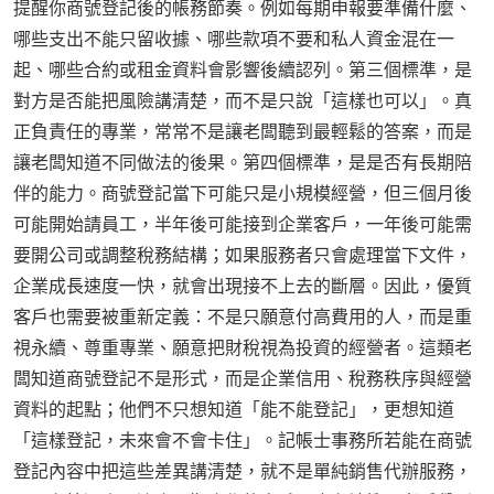
提醒你商號登記後的帳務節奏。例如每期申報要準備什麼、
哪些支出不能只留收據、哪些款項不要和私人資金混在一
起、哪些合約或租金資料會影響後續認列。第三個標準，是
對方是否能把風險講清楚，而不是只說「這樣也可以」。真
正負責任的專業，常常不是讓老闆聽到最輕鬆的答案，而是
讓老闆知道不同做法的後果。第四個標準，是是否有長期陪
伴的能力。商號登記當下可能只是小規模經營，但三個月後
可能開始請員工，半年後可能接到企業客戶，一年後可能需
要開公司或調整稅務結構；如果服務者只會處理當下文件，
企業成長速度一快，就會出現接不上去的斷層。因此，優質
客戶也需要被重新定義：不是只願意付高費用的人，而是重
視永續、尊重專業、願意把財稅視為投資的經營者。這類老
闆知道商號登記不是形式，而是企業信用、稅務秩序與經營
資料的起點；他們不只想知道「能不能登記」，更想知道
「這樣登記，未來會不會卡住」。記帳士事務所若能在商號
登記內容中把這些差異講清楚，就不是單純銷售代辦服務，