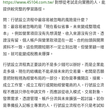
https://www.45104.com.tw/
對想從考試走向實務的人，能
提供較完整的學習路徑。
問：行號設立流程中最容易被忽略的風險是什麼？
答：最容易被忽略的是「現在看似省事，未來變成整理成
本」。例如營業項目沒有先想清楚、收入來源沒有分流、憑
證沒有留、個人帳戶與營業款項混在一起、合約抬頭與開票
資料不一致。這些問題短期不一定立刻出現，但營業額一增
加，就可能變成稅務未爆彈。
行號設立流程真正要談的不是多少錢可以辦好，而是企業能
走多遠、現在的結構能不能承接未來的交易量、老闆是否願
意把財稅視為經營布局的一部分。若你是準備開店、接案、
成立工作室、成立工程行或開始經營電商的人，行號設立流
程不應該只停在申請文件，而應該從收入模式、交易對象、
發票需求、憑證管理、帳戶分流與未來擴張一起討論。若你
是準備投入記帳士專業的人，行號設立流程也不只是考試知