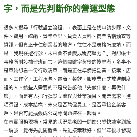
字，而是先判斷你的營運型態
很多人搜尋「行號設立流程」，表面上是在找申請步驟、文
件、費用、統編、營業登記、負責人資料、商業名稱預查等
資訊，但真正卡住創業者的地方，往往不是表格怎麼填，而
是「我現在選行號，未來會不會變成稅務壓力？」對記帳士
事務所附設補習班而言，這個關鍵字背後的搜尋者，多半不
是單純想看一份行政清單，而是正在準備把副業、接案、店
面、工作室、工程承包、電商、餐飲、服務業正式放進制度
裡的人。這些人需要的不是只告訴他「先做什麼、再做什
麼」，而是有人把行號設立流程與營業項目、開票需求、進
項憑證、成本結構、未來是否聘僱員工、是否承接企業客
戶、是否可能擴張成公司等問題連在一起看。
在真實服務現場，常見的狀況是老闆一開始只想快速拿到統
一編號，覺得先能開發票、先能接案就好，但半年後才發現