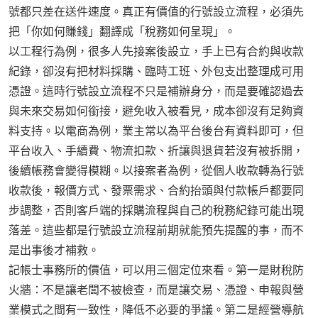
號都只差在送件速度。真正有價值的行號設立流程，必須先
把「你如何賺錢」翻譯成「稅務如何呈現」。
以工程行為例，很多人先接案後設立，手上已有合約與收款
紀錄，卻沒有把材料採購、臨時工班、外包支出整理成可用
憑證。這時行號設立流程不只是補辦身分，而是要確認過去
與未來交易如何銜接，避免收入被看見，成本卻沒有足夠資
料支持。以電商為例，業主常以為平台後台有資料即可，但
平台收入、手續費、物流扣款、折讓與退貨若沒有被拆開，
後續帳務會變得模糊。以接案者為例，從個人收款轉為行號
收款後，報價方式、發票需求、合約抬頭與付款帳戶都要同
步調整，否則客戶端的採購流程與自己的稅務紀錄可能出現
落差。這些都是行號設立流程前期就能預先提醒的事，而不
是出事後才補救。
記帳士事務所的價值，可以用三個定位來看。第一是財稅防
火牆：不是讓老闆不被檢查，而是讓交易、憑證、申報與營
業模式之間有一致性，降低不必要的爭議。第二是經營導航