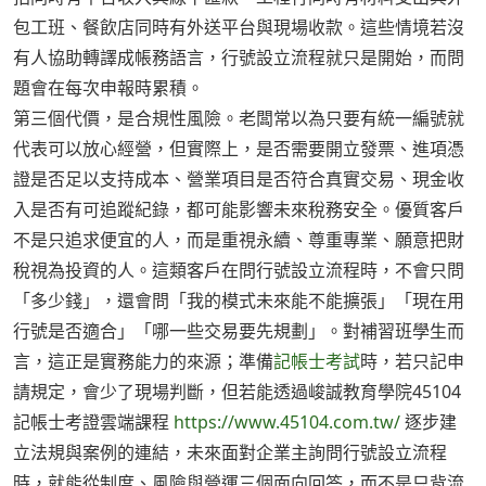
包工班、餐飲店同時有外送平台與現場收款。這些情境若沒
有人協助轉譯成帳務語言，行號設立流程就只是開始，而問
題會在每次申報時累積。
第三個代價，是合規性風險。老闆常以為只要有統一編號就
代表可以放心經營，但實際上，是否需要開立發票、進項憑
證是否足以支持成本、營業項目是否符合真實交易、現金收
入是否有可追蹤紀錄，都可能影響未來稅務安全。優質客戶
不是只追求便宜的人，而是重視永續、尊重專業、願意把財
稅視為投資的人。這類客戶在問行號設立流程時，不會只問
「多少錢」，還會問「我的模式未來能不能擴張」「現在用
行號是否適合」「哪一些交易要先規劃」。對補習班學生而
言，這正是實務能力的來源；準備
記帳士考試
時，若只記申
請規定，會少了現場判斷，但若能透過峻誠教育學院45104
記帳士考證雲端課程
https://www.45104.com.tw/
逐步建
立法規與案例的連結，未來面對企業主詢問行號設立流程
時，就能從制度、風險與營運三個面向回答，而不是只背流