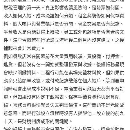
財稅管理的第一天。真正影響後續風險的，是發票如何開、
收入如何入帳、成本憑證如何分類、租金與裝修如何保存資
料、個人帳戶與營業帳戶是否分開、現金交易是否有紀錄、
平台收入是否能對得上撥款、員工或外包款項是否有合適文
件。這些習慣若在行號設立流程後三個月內沒有建立，之後
補起來會非常費力。
例如餐飲店常在開幕前花大量費用裝潢、買設備、付押金、
進貨，但若沒有在一開始就整理發票與收據，後續帳務呈現
會缺少關鍵資料。工程行可能在案場先墊材料款，但如果供
應商只給簡單收據，或付款紀錄散落在個人帳戶，等到要申
報時就會出現成本說明不足。電商業者可能每天都有平台訂
單，但如果沒有固定下載報表、保存手續費資料與退貨紀
錄，帳務資料很快就會失去判讀價值。這些問題不是老闆故
意忽略，而是行號設立流程時沒有人提醒他：設立後的前九
十天，是財稅制度成形的關鍵期。
好的記帳士事務所不會只問你「有沒有發票」，還會協助你