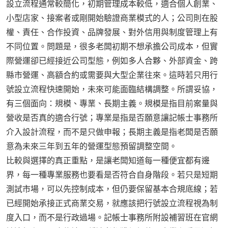
設立流程通常較簡化，初期管理成本較低，適合個人創業、
小型店家、接案者或剛開始驗證商業模式的人；公司則在股
權、責任、合作投資、品牌發展、對外信用與制度管理上有
不同位置。問題是，很多老闆初期不想承擔公司成本，但實
際營運卻已經接近公司型態，例如多人合夥、外部資金、跨
縣市營運、高額合約或需要與大型企業往來。這時若只用行
號設立流程快速開始，未來可能面臨結構調整。所謂妥協，
有三個面向：規模、專業、長期主義。規模是指目前案量與
營收是否真的適合行號；專業是指是否願意讓記帳士事務所
介入設計流程，而不是只做申報；長期主義是指老闆是否願
意為未來三年到五年的營運型態預留調整空間。
比較與選擇的真正重點，是讓老闆知道每一種便宜都有邊
界，每一種專業服務也要看是否符合自身階段。若只是短期
測試市場，可以先控制成本，但仍要保留基本合規底線；若
已經開始承接正式商業交易，就應該把行號設立流程視為制
度入口，而不是行政過場。記帳士事務所附設補習班在官網