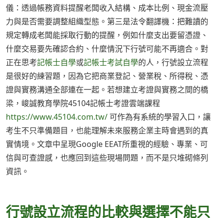
儀：透過帳務資料提醒老闆收入結構、成本比例、現金流壓
力與是否需要調整組織型態。第三是法令翻譯機：把難讀的
規定轉成老闆能採取行動的提醒，例如什麼支出要留憑證、
什麼交易要先確認合約、什麼情況下行號可能不再適合。對
正在思考
記帳士自學
或
記帳士考試自學
的人，行號設立流程
是很好的練習題，因為它把商業登記、營業稅、所得稅、憑
證與實務溝通全部連在一起。若想建立考證與實務之間的橋
梁，峻誠教育學院45104記帳士考證雲端課程
https://www.45104.com.tw/
可作為有系統的學習入口，讓
考生不只準備題目，也能理解未來服務企業主時會遇到的真
實情境。文章中呈現Google EEAT所重視的經驗、專業、可
信與可查證感，也應回到這些現場問題，而不是只堆砌條列
資訊。
行號設立流程的比較與選擇不能只