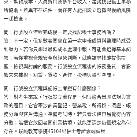
來、進貨成本、人員費用或多平台收入，建議找記帳士事務
所協助。差異不在送件，而在有人能把設立選擇與後續風險
一起檢查。
問：行號設立流程完成後一定要找記帳士事務所嗎？
答：不一定，但多數老闆會在第一次申報或資料整理時感受
到壓力。若你只想以最低成本處理申報，可能會選擇基本記
帳；若你重視合規安全與經營判斷，就應該尋找能提供提
醒、檢視與討論的服務。行號設立流程後的帳務品質，會影
響未來補稅、罰鍰、貸款、合作、投標與轉型空間。
問：行號設立流程與記帳士考證有什麼關係？
答：對考生來說，行號設立流程是一個很適合串聯法規與實
務的題目。它會牽涉商業登記、營業稅、所得稅、憑證、帳
務分類與客戶溝通。準備考試時，若只看法條容易覺得內容
分散；若把它放回老闆創業情境，就能更清楚每個規定為何
存在。峻誠教育學院45104記帳士考證雲端課程