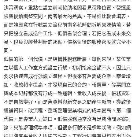
決策洞察，重點在設立前就協助老闆看見稅務位置、營運風
險與後續調整空間。兩者最大的差異，不是誰比較會填表，
而是誰願意在行號設立流程前期多花時間拆解營運情境。若
只把設立看成送件工作，低價看似合理；若把它看成未來交
易、稅負與經營判斷的起點，價格背後的服務密度就完全不
同。
低價的第一個代價，是結構性稅務斷層。舉例來說，某位業
主以個人工作室方式設立行號，初期接案金額不大，因此只
要求快速完成行號設立流程。但後來客戶變成企業、案量增
加、收款頻率提高，才發現自己的合約、報價單、發票開立
與成本紀錄都沒有形成一致邏輯。當收入成長後，帳務資料
不是自然變好，而是舊資料與新交易之間產生斷層，導致後
續補資料、改流程、重新整理營業模式的成本變高。第二個
代價，是專業人力缺口。低價服務通常沒有足夠時間逐案討
論，只能處理標準事項；但很多行號不是標準狀態，例如網
拍同時有平台收入與線下匯款、工程行同時有材料支出與外