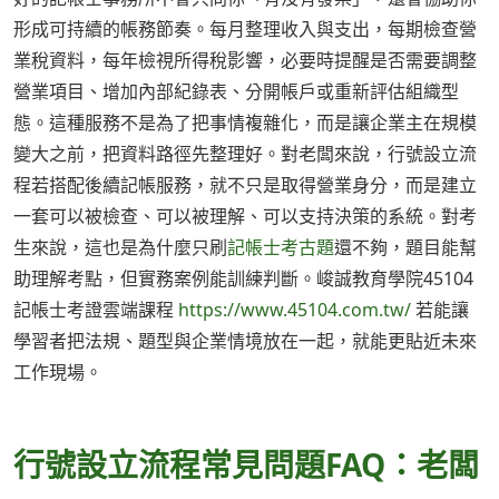
形成可持續的帳務節奏。每月整理收入與支出，每期檢查營
業稅資料，每年檢視所得稅影響，必要時提醒是否需要調整
營業項目、增加內部紀錄表、分開帳戶或重新評估組織型
態。這種服務不是為了把事情複雜化，而是讓企業主在規模
變大之前，把資料路徑先整理好。對老闆來說，行號設立流
程若搭配後續記帳服務，就不只是取得營業身分，而是建立
一套可以被檢查、可以被理解、可以支持決策的系統。對考
生來說，這也是為什麼只刷
記帳士考古題
還不夠，題目能幫
助理解考點，但實務案例能訓練判斷。峻誠教育學院45104
記帳士考證雲端課程
https://www.45104.com.tw/
若能讓
學習者把法規、題型與企業情境放在一起，就能更貼近未來
工作現場。
行號設立流程常見問題FAQ：老闆