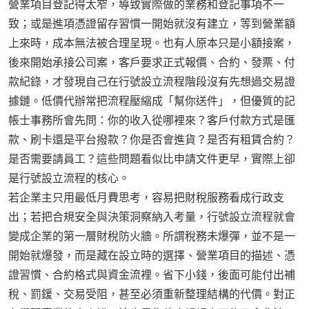
營業項目登記得太窄，導致實際做的業務和登記事項不一
致；或是進項憑證留存習慣一開始就沒有建立，等到營業額
上來時，成本無法被合理呈現。也有人原本只是小額接案，
後來開始承接公司案，客戶要求正式報價、合約、發票、付
款紀錄，才發現自己在行號設立流程階段沒有先想過交易證
據鏈。低價代辦常把流程壓縮成「幫你送件」，但優質的記
帳士事務所會先問：你的收入從哪裡來？客戶付款方式是匯
款、刷卡還是平台撥款？你是否會進貨？是否有租賃合約？
是否需要請員工？這些問題看似比申請文件更早，實際上卻
是行號設立流程的核心。
若企業主只用最低月費思考，容易把財稅服務看成行政支
出；若把合規安全與決策洞察納入考量，行號設立流程就會
變成企業的第一層財稅防火牆。所謂稅務未爆彈，並不是一
開始就爆發，而是藏在設立時的選擇、營業項目的描述、憑
證習慣、合約格式與資金流裡。省下小錢，後面可能付出補
稅、罰鍰、交易受阻，甚至必須重新整理結構的代價。對正