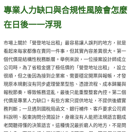
專業人力缺口與合規性風險會怎麼
在日後一一浮現
市場上關於「營登地址出租」最容易讓人誤判的地方，就是
看起來每家都像在賣同一件事，但其實內容差異很大。第一
個代價是結構性稅務斷層。舉例來說，一位接案設計師成立
公司時，為了省租金選了極低價的「營登地址出租」，設立
很順，但之後因為接到企業案、需要穩定開票與報帳，才發
現原本規劃沒有同步處理營業型態、憑證流程、成本歸屬與
報稅節奏，導致帳務混亂，最後只能重整整套內控。第二個
代價是專業人力缺口。有些方案只提供地址，不提供後續實
務判斷；一旦遇到國稅局函文、銀行補件、客戶要求公司資
料說明、股東詢問分潤設計，身邊沒有人能把法規語言翻成
老闆聽得懂的決策語言。這種情況最折磨人的地方，不是問