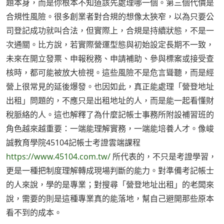
題本身，而是你根本不知道該先處理哪一個。第三個代價是
合規性風險。很多創業者對合規的想像太狹窄，以為只要公
司登記成功就叫合法，但實際上，合規是持續狀態，不是一
次通關。比方說，若實際營運型態與初始設定長期不一致，
未來在開立發票、申報稅務、申請補助、參與標案或接受查
核時，都可能被放大檢視。這些風險不是危言聳聽，而是經
營上很常見的延後爆發。也因如此，真正能處理「營登地址
出租」問題的，不應只是出租地址的人，而是能一起看懂財
稅脈絡的人。這也解釋了為什麼記帳士事務所附設補習班的
角色越來越重要：一端能理解實務，一端能培養人才。像峻
誠教育學院45104記帳士考證雲端課程
https://www.45104.com.tw/
所代表的，不只是考證學習，
更是一種把制度理解轉成現場判斷的能力。對準備考記帳士
的人來說，學的是專業；對搜尋「營登地址出租」的老闆來
說，需要的則是這種專業真的能落地，幫自己避開那些原本
看不到的成本。