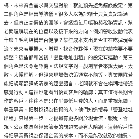
構、未來資金需求與交易對象，就能預先避免錯誤設定。第
二個角色是經營導航儀。很多人以為記帳士只負責記錄過
去，但真正高價值的團隊，會透過每月帳務與稅務資訊，幫
老闆理解現在的位置以及接下來的方向。例如營收波動代表
什麼？毛利結構是否健康？某些成本支出是否正在吃掉現金
流？未來若要擴大、增資、找合作夥伴，現在的結構要不要
調整？這些都和當初「營登地址出租」的設定有連動。第三
個角色是法令翻譯機。法規文字對一般創業者來說太硬、太
散、太慢理解，但經營現場做決策通常不能等。專業團隊若
能把規範翻譯成清楚的經營語言，老闆就不會在模糊地帶憑
感覺行動。這裡也能看出優質客戶的輪廓：真正值得長期合
作的客戶，往往不是只在乎最低月費的人，而是重視永續、
尊重專業、把財稅視為投資的人。他們知道搜尋「營登地址
出租」只是第一步，之後還有更多關於現金流、報稅、合
規、公司成長與經營節奏的問題需要有人陪跑。這類客戶懂
得把專業費視為保護企業的成本，而不是能砍就砍的雜費。