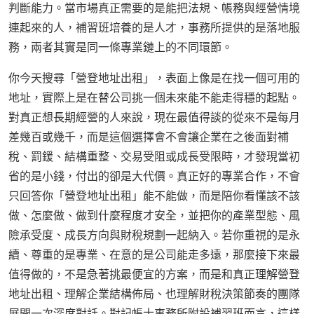
判斷能力。當市場真正需要的是能把法規、帳務與經營情境
連起來的人，補習班培養的是人才，事務所提供的是落地服
務，兩者其實是同一條專業鏈上的不同環節。
你今天搜尋「營登地址出租」，表面上像是在找一個可用的
地址，實際上是在替公司挑一個未來能不能走得穩的起點。
對真正想長期經營的人來說，現在最值得談的從來不是每月
差幾百或幾千，而是這個選擇會不會讓企業在之後面對補
稅、罰鍰、結構重整、交易受阻或成長受限時，才發現當初
省的是小錢，付出的卻是大代價。真正好的專業合作，不會
只回答你「營登地址出租」能不能做，而是陪你看懂該不該
做、怎麼做、做到什麼程度才安全，並把你的產業型態、風
險承受度、成長方向與財稅規劃一起納入。若你重視的是永
續、尊重的是專業、在意的是公司能走多遠，那麼接下來最
值得做的，不是急著挑最便宜的方案，而是和真正理解營登
地址出租、理解企業結構佈局、也理解財稅決策節奏的團隊
展開一次深度對話。對記帳士事務所附設補習班而言，這樣