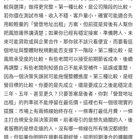
較與選擇」做得更完整。第一種比較，是公司階段的比較。
若你還在測試市場、收入不穩、客戶量小，確實可能適合先
用較輕量的「營登地址出租」方案，但前提是背後有人幫你
把風險邊界講清楚；如果你已經有穩定接案、準備聘人、未
來可能貸款或與企業合作，那你就不該只看便宜，而要看這
個地址與整體財稅規劃能否支撐下一階段。第二種比較，是
風險承受度的比較。有些老闆可以接受前期節省成本、後續
再調整；有些老闆則知道自己不能承受補件、延誤或重整，
因為一個決策失誤就可能拖慢整體進度。第三種比較，是經
營目標的比較。你要的是先成立，還是要成立之後能穩定走
三年、五年、甚至更久？只要答案是後者，你對「營登地址
出租」的判準就不能停留在最低價。這裡也有一個很現實的
提醒：市場上有兩條線始終存在，一條專打最低月費，一條
主打合規安全與決策洞察。前者吸引的是想先過關的人，後
者服務的是想走遠的人。沒有哪一條線在所有情況都絕對
錯，但如果你明明在規劃長期經營，卻用短期湊合的邏輯選