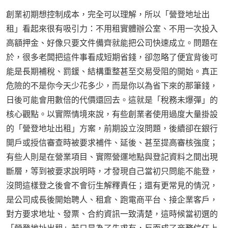
創業初期想控制成本，完全可以理解，所以「營登地址出
租」看起來很有吸引力：不用租實體辦公室、不用一次投入
高額押金、好像只要文件備齊就能把公司快速成立。問題在
於，很多老闆把這件事看成短期省錢，卻忽略了便宜背後可
能是長期補稅、罰鍰、結構重整甚至交易受阻的開始。真正
危險的不是你今天少花多少，而是你以為省下來的那筆錢，
日後可能會用數倍的代價還回去。這就是「稅務未爆彈」的
核心觀點。以實際情境來說，有些創業者使用過度大量掛設
的「營登地址出租」方案，前期設立沒問題，後續卻在銀行
開戶或授信審查時被要求補件、延後、甚至提高審核強度；
有些人則是在營業項目、實際營運地點與登記資料之間出現
斷層，等到被要求說明時，才發現自己當初只問能不能登，
沒問這樣登之後會不會衍生解釋責任；還有更常見的情況，
是公司成長後開始聘人、租倉、跑電商平台、接企業客戶，
對方要求地址、發票、合約資訊一致清楚，這時候當初選的