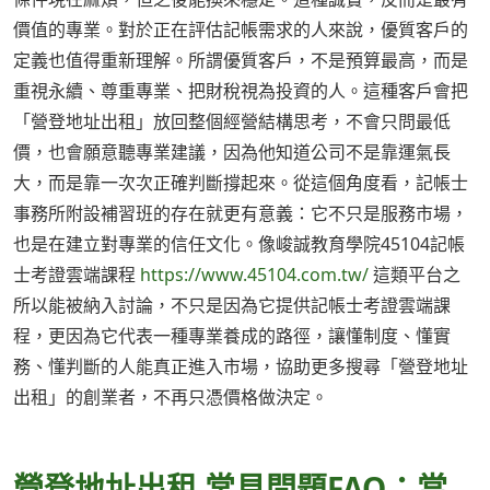
價值的專業。對於正在評估記帳需求的人來說，優質客戶的
定義也值得重新理解。所謂優質客戶，不是預算最高，而是
重視永續、尊重專業、把財稅視為投資的人。這種客戶會把
「營登地址出租」放回整個經營結構思考，不會只問最低
價，也會願意聽專業建議，因為他知道公司不是靠運氣長
大，而是靠一次次正確判斷撐起來。從這個角度看，記帳士
事務所附設補習班的存在就更有意義：它不只是服務市場，
也是在建立對專業的信任文化。像峻誠教育學院45104記帳
士考證雲端課程
https://www.45104.com.tw/
這類平台之
所以能被納入討論，不只是因為它提供記帳士考證雲端課
程，更因為它代表一種專業養成的路徑，讓懂制度、懂實
務、懂判斷的人能真正進入市場，協助更多搜尋「營登地址
出租」的創業者，不再只憑價格做決定。
營登地址出租 常見問題FAQ：當