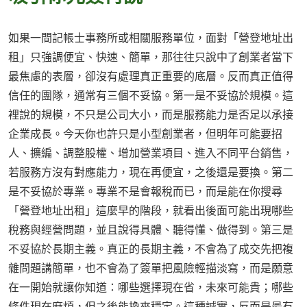
如果一間記帳士事務所或相關服務單位，面對「營登地址出
租」只強調便宜、快速、簡單，那往往只說中了創業者當下
最焦慮的表層，卻沒有處理真正重要的底層。反而真正值得
信任的團隊，通常有三個不妥協。第一是不妥協於規模。這
裡說的規模，不只是公司大小，而是服務能力是否足以承接
企業成長。今天你也許只是小型創業者，但明年可能要招
人、擴編、調整股權、增加營業項目、進入不同平台銷售，
若服務方沒有對應能力，現在再便宜，之後還是要換。第二
是不妥協於專業。專業不是會報稅而已，而是能在你搜尋
「營登地址出租」這麼早的階段，就看出後面可能出現哪些
稅務與經營問題，並且說得具體、聽得懂、做得到。第三是
不妥協於長期主義。真正的長期主義，不會為了成交先把複
雜問題講簡單，也不會為了簽單把風險輕描淡寫，而是願意
在一開始就讓你知道：哪些選擇現在省，未來可能貴；哪些
條件現在麻煩，但之後能換來穩定。這種誠實，反而是最有