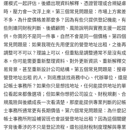
運模式一起評估，後續出現資料解釋、憑證管理或合規疑慮
時，壓力會一次浮上來。第三個常見問題是：市場上方案差
不多，為什麼價格差那麼多？因為有些只提供登記機能，有
些則連同財稅判斷、後續顧問、風險說明與實務支援一起提
供。你買的不是同一件事，自然不會是同一個價格。第四個
常見問題是：如果我現在先用便宜的營登地址出租，之後再
調整可不可以？理論上可以，但重點是調整通常不是沒有成
本。你可能需要重新整理資料、對外更新資訊、重新解釋交
易背景，甚至重新設計公司結構。第五個常見問題是：搜尋
營登地址出租 的人，到底應該找商務中心、代辦單位，還是
記帳士事務所？如果你只是想找地址，任何能提供地址的單
位看起來都像選項；但如果你想把公司設立、財稅規劃、合
規風險與後續成長一次看清楚，那麼能提供專業判斷的記帳
士事務所通常更有長期價值。第六個常見問題是：為什麼記
帳士事務所附設補習班也會談營登地址出租？因為這個關鍵
字背後牽涉的不只是登記流程，還包括財稅制度理解與專業