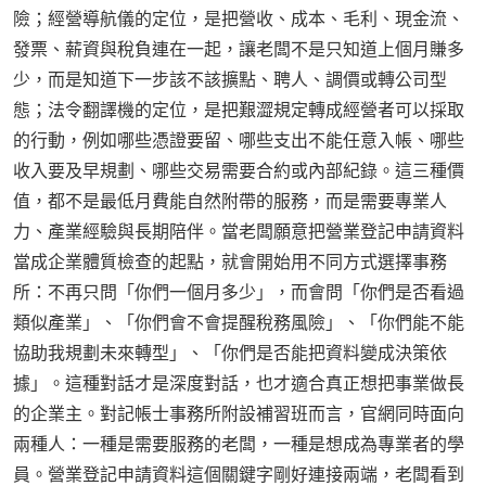
險；經營導航儀的定位，是把營收、成本、毛利、現金流、
發票、薪資與稅負連在一起，讓老闆不是只知道上個月賺多
少，而是知道下一步該不該擴點、聘人、調價或轉公司型
態；法令翻譯機的定位，是把艱澀規定轉成經營者可以採取
的行動，例如哪些憑證要留、哪些支出不能任意入帳、哪些
收入要及早規劃、哪些交易需要合約或內部紀錄。這三種價
值，都不是最低月費能自然附帶的服務，而是需要專業人
力、產業經驗與長期陪伴。當老闆願意把營業登記申請資料
當成企業體質檢查的起點，就會開始用不同方式選擇事務
所：不再只問「你們一個月多少」，而會問「你們是否看過
類似產業」、「你們會不會提醒稅務風險」、「你們能不能
協助我規劃未來轉型」、「你們是否能把資料變成決策依
據」。這種對話才是深度對話，也才適合真正想把事業做長
的企業主。對記帳士事務所附設補習班而言，官網同時面向
兩種人：一種是需要服務的老闆，一種是想成為專業者的學
員。營業登記申請資料這個關鍵字剛好連接兩端，老闆看到