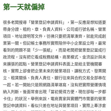
第一天就偏掉
很多老闆搜尋「營業登記申請資料」，第一反應是想知道要
帶身分證、租約、章、負責人資料、公司或行號名稱、營業
項目、地址證明等文件，彷彿只要把清單湊齊，就能完成創
業第一關。但記帳士事務所實際陪伴中小企業設立時，最常
看到的問題不是「少一張紙」，而是老闆把營業登記當成行
政流程，沒有把它看成稅務結構、商業模式、金流設計與未
來擴張的起點。營業登記申請資料表面上是給主管機關審
核，實際上卻會把企業未來的營業項目、課稅方式、發票開
立、租賃關係、負責人責任、銀行往來與合約交易全部串在
一起。若一開始只是照網路清單填寫，沒有把實際營運情境
納入判斷，後面常會出現「當初覺得方便，現在卻每一步都
卡住」的狀況。舉例來說，電商賣家與實體門市需要的營業
登記申請資料，看似只差在地址與營業項目，實際上牽涉倉