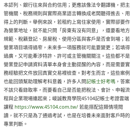
本認列、銀行往來與合約信用；更應該像法令翻譯機，把主
管機關、稅務規則與實際商業語言轉換成老闆聽得進去、用
得上的判斷。舉例來說，若租約上寫住家使用，實際卻要作
為營業地址，就不能只問「房東有沒有同意」，還要看地方
規範、稅籍登記、房屋稅、使用分區與客戶是否會到場；若
營業項目填得過窄，未來多一項服務就可能要變更；若填得
過廣，又可能牽涉特許、許可或主管機關關注。這些都不是
營業登記申請資料清單本身會主動提醒的內容，而是需要實
務經驗把文件放回真實交易裡檢查。對考生而言，這些案例
也能回頭幫助理解考科意義，許多人問
記帳士好考嗎
，答案
不該只看錄取率，而要看自己是否能把稅法、會計、申報流
程與企業現場連起來；峻誠教育學院45104記帳士考證雲端
課程
https://www.45104.com.tw/
若能搭配這類情境閱
讀，就不只是為了通過考試，也是在培養未來面對客戶時的
專業判斷。