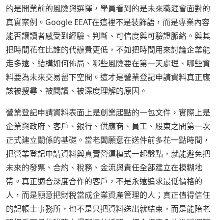
的是開業前的風險與選擇，學員看到的是未來職涯會面對的
真實案例。Google EEAT在這裡不是裝飾語，而是專業內容
能否讓讀者感受到經驗、判斷、可信度與可驗證脈絡。與其
把時間花在比誰的代辦費更低，不如把時間用來討論企業能
走多遠、結構如何佈局、哪些風險要在第一天處理、哪些資
料要為未來交易留下空間。這才是營業登記申請資料真正應
該被搜尋、被閱讀、被深度理解的原因。
營業登記申請資料表面上是創業起點的一包文件，實際上是
企業與政府、客戶、銀行、供應商、員工、股東之間第一次
正式建立關係的基礎。當老闆願意在送件前多花一點時間，
把營業登記申請資料與真實營運模式一起盤點，就能避免把
未來的發票、合約、稅務、金流與責任全部建立在模糊地
帶。真正適合深度合作的客戶，不是永遠追求最低價格的
人，而是願意把財稅當成企業資產管理的人；真正值得信任
的記帳士事務所，也不是只把資料送出就結束，而是能陪老