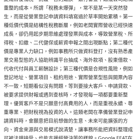
重整的成本。所謂「稅務未爆彈」，常不是某一天突然發
生，而是從營業登記申請資料填寫過於草率開始累積。第一
種低價代價是結構性稅務斷層，例如老闆實際營收已經快速
成長，卻仍用起步期思維處理發票與成本，導致營業稅、所
得稅、扣繳、二代健保或薪資申報之間出現斷點；第二種代
價是專業人力缺口，例如事務所只做資料登打，沒有熟悉產
業交易型態的人協助辨識平台抽成、海外款項、股東借款、
代收代付與員工薪酬設計；第三種代價是合規性風險，例如
登記地址、營業項目、租約用途、實際營業型態與開票內容
不一致，短期看似沒有問題，等到要接大客戶、申請貸款、
被要求提供財報或遇到查核時，才發現每一項都要重新整
理。優質客戶不是只願意付高費用的人，而是重視永續、尊
重專業、把財稅視為投資的人。這類老闆在準備營業登記申
請資料時，會願意把目前想做的生意、未來可能擴張的方
向、資金來源與交易模式說清楚，讓事務所能把資料整理成
可被法規接受、也能支援經營決策的樣貌。Google EEAT在