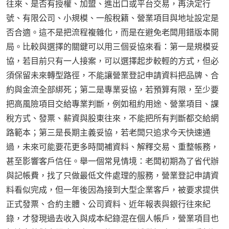
往來、是否有授權、加盟、進出口或平台交易，再決定行
號、有限公司、小規模、一般稅籍、營業項目與地址設定是
否合適。這不是把流程複雜化，而是在避免老闆用錯版本開
局。比較與選擇的關鍵可以用三個妥協來看：第一是規模妥
協，若目前只有一人接案，可以選擇起步較輕的方式，但必
須保留未來轉型路徑，不能讓營業登記申請資料把品牌、合
約與金流全部綁死；第二是專業妥協，若預算有限，至少要
把高風險項目交給專業判斷，例如租約用途、營業項目、課
稅方式、發票、薪資與股東往來，不能把所有判斷都交給網
路範本；第三是長期主義妥協，若老闆只追求今天快速通
過，未來可能要花更多時間補資料、解釋交易、重整帳務，
甚至影響客戶信任。舉一個常見情境：老闆初期為了省代辦
與記帳費，找了只做最低文件處理的服務，營業登記申請資
料看似完成，但一年後因為接到大型企業客戶，被要求提供
正式發票、合約主體、公司資料、近年報表與銀行往來紀
錄，才發現過去收入與成本紀錄混在個人帳戶，營業項目也