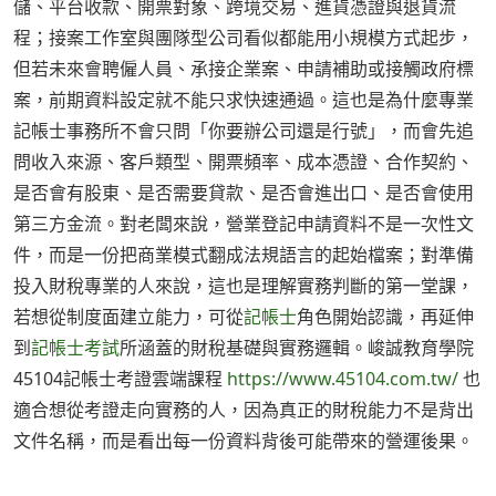
儲、平台收款、開票對象、跨境交易、進貨憑證與退貨流
程；接案工作室與團隊型公司看似都能用小規模方式起步，
但若未來會聘僱人員、承接企業案、申請補助或接觸政府標
案，前期資料設定就不能只求快速通過。這也是為什麼專業
記帳士事務所不會只問「你要辦公司還是行號」，而會先追
問收入來源、客戶類型、開票頻率、成本憑證、合作契約、
是否會有股東、是否需要貸款、是否會進出口、是否會使用
第三方金流。對老闆來說，營業登記申請資料不是一次性文
件，而是一份把商業模式翻成法規語言的起始檔案；對準備
投入財稅專業的人來說，這也是理解實務判斷的第一堂課，
若想從制度面建立能力，可從
記帳士
角色開始認識，再延伸
到
記帳士考試
所涵蓋的財稅基礎與實務邏輯。峻誠教育學院
45104記帳士考證雲端課程
https://www.45104.com.tw/
也
適合想從考證走向實務的人，因為真正的財稅能力不是背出
文件名稱，而是看出每一份資料背後可能帶來的營運後果。