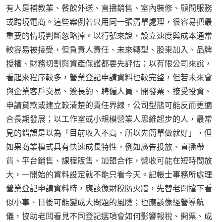
有人是補教業、餐飲外送、直播銷售、室內裝修、顧問服務
或跨境電商。這些案例若只用同一張清單處理，很容易把最
重要的情境判斷忽略掉。以行號來說，設立速度與成本通常
較容易被接受，但負責人責任、未來轉型、股東加入、品牌
授權、財務切割與資產保護都要先評估；以有限公司來說，
看起來程序較多，營業登記申請資料也較完整，但若未來會
與企業客戶交易、簽長約、聘僱人員、開發票、接受投資、
申請貸款或建立較清楚的責任界線，公司型態可能反而更適
合長期發展；以工作室或小規模營業人思維起步的人，最常
見的錯誤是以為「目前收入不高，所以先簡單做就好」，但
如果商業模式具有快速成長特性，例如廣告投放、直播帶
貨、平台銷售、課程販售、加盟合作，營收可能在短時間放
大，一開始的資料設定就不能只看今天。記帳士事務所處理
營業登記申請資料時，應該像財稅防火牆，先替老闆擋下看
似小事、日後可能變成大問題的風險；也應該像經營導航
儀，協助老闆看見不同登記選項會如何影響報稅、開票、成