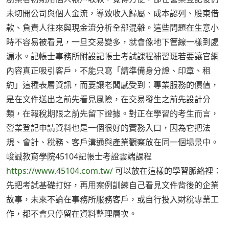
未切開公司與個人金流，導致收入歸屬、成本認列、股東借
款、負責人往來與現金流分析全部混雜。這些問題在生意小
時不容易被看見，一旦交易變多，就會像地下管線一樣到處
漏水。記帳士事務所附設記帳士考試課程補習班若要讓官網
內容真正吸引客戶，不能只寫「請準備身分證、印章、租
約」這種表層資訊，而要讓老闆感受到：專業服務的價值，
是在文件送出之前先看見風險，在交易發生之前先設計分
類，在報稅期限之前先留下證據。對正在學習的考生而言，
營業登記申請資料也是一個很好的實務入口，因為它把法
規、會計、稅務、客戶溝通與產業觀察放在同一個場景中。
峻誠教育學院45104記帳士考證雲端課程
https://www.45104.com.tw/
可以放在這樣的學習脈絡裡：
先把考試基礎打好，再用案例訓練自己看見文件背後的企業
故事，未來不論在事務所服務客戶，或自行投入財稅專業工
作，都不會只停留在資料整理層次。