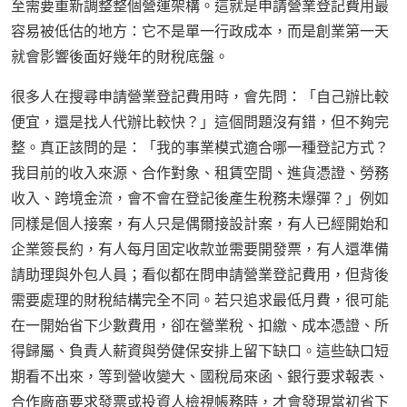
至需要重新調整整個營運架構。這就是申請營業登記費用最
容易被低估的地方：它不是單一行政成本，而是創業第一天
就會影響後面好幾年的財稅底盤。
很多人在搜尋申請營業登記費用時，會先問：「自己辦比較
便宜，還是找人代辦比較快？」這個問題沒有錯，但不夠完
整。真正該問的是：「我的事業模式適合哪一種登記方式？
我目前的收入來源、合作對象、租賃空間、進貨憑證、勞務
收入、跨境金流，會不會在登記後產生稅務未爆彈？」例如
同樣是個人接案，有人只是偶爾接設計案，有人已經開始和
企業簽長約，有人每月固定收款並需要開發票，有人還準備
請助理與外包人員；看似都在問申請營業登記費用，但背後
需要處理的財稅結構完全不同。若只追求最低月費，很可能
在一開始省下少數費用，卻在營業稅、扣繳、成本憑證、所
得歸屬、負責人薪資與勞健保安排上留下缺口。這些缺口短
期看不出來，等到營收變大、國稅局來函、銀行要求報表、
合作廠商要求發票或投資人檢視帳務時，才會發現當初省下