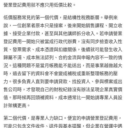
營業登記費用就不應只用低價比較。
低價服務常見的第一個代價，是結構性稅務斷層。舉例來
說，一位創業者原本只是接案，後來開始銷售課程、開立收
據、接受企業付款，甚至與其他講師拆分收入。若申請營業
登記費用一開始只被當成行政代辦費，沒有同步檢查收入性
質、發票需求、成本憑證與扣繳關係，後續就可能發生收入
歸屬不清、成本無法認列、合約金流與申報內容不一致的情
況。這種問題不是當月帳務能不能送出，而是事業越做越大
時，過去留下的資料會不會變成補稅或重新整理帳務的壓
力。很多負責人直到要申請貸款、找投資人、參與標案或出
售公司時，才發現自己的財稅紀錄沒有辦法呈現企業真實價
值。那時候再回頭補資料，成本通常比一開始請專業人員設
計架構更高。
第二個代價，是專業人力缺口。便宜的申請營業登記費用，
可能只包含文件收件、送件與基本提醒，但企業在營運中遇