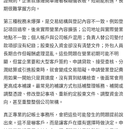
證規則，企業就像邊開車邊看模糊儀表板，短期能前進，長
期很難掌握方向。
第三種稅務未爆彈，是交易結構與登記內容不一致。例如登
記項目過窄，後來實際營業內容擴張；公司地址與實際營業
地點不一致；個人帳戶與公司帳戶混用；負責人替公司墊付
款項卻沒有紀錄；股東投入資金卻沒有清楚文件；外包人員
長期合作但報酬處理混亂。這些問題在營業初期可能不明
顯，但當企業要和大型客戶簽約、申請貸款、接受查核、分
潤結算或引進股東時，就會變成交易阻礙。申請營業登記費
用如果一開始只是買速度，沒有買到結構檢查，後面常會用
更高成本補課。最常見的補課方式包括補整理帳務、補開或
調整憑證、修改登記事項、重新約定股東文件、調整資金流
向，甚至重整整個公司架構。
真正專業的記帳士事務所，會把這些可能發生的問題提前說
出來。這不是嚇客戶，而是讓客戶在還有選擇時做決定。申