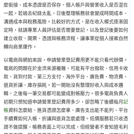
麼銜接、成本憑證是否保存、個人帳戶與營業收入是否混在
一起。若過去紀錄太亂，日後整理帳務就會變成時間成本、
溝通成本與稅務風險。比較好的方式，是在收入模式逐漸固
定時，就請專業人員評估是否需要登記，以及登記後要如何
建立收款、開票、憑證與帳務流程，讓事業從個人接案自然
轉向商業運作。
以電商與網拍來說，申請營業登記費用更不能只看代辦價。
電商的問題在於金流來源複雜，可能有平台撥款、信用卡收
款、貨到付款、第三方支付、海外平台、廣告費、物流費、
退貨折讓、庫存損耗。若一開始沒有整理好收入與成本邏
輯，之後每一筆交易都可能變成對帳壓力。很多電商負責人
初期只想知道申請營業登記費用多少，卻忽略了後續每月
記
帳
資料怎麼給、進貨憑證怎麼拿、廣告支出能不能列、平台
手續費如何入帳、折讓與退貨怎麼處理。低價服務若只收憑
證不做提醒，帳務表面上可以完成，但經營者不會知道毛利