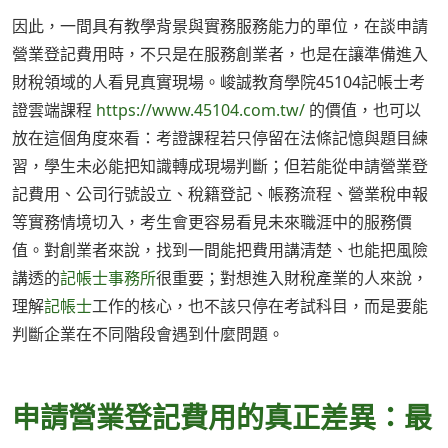
因此，一間具有教學背景與實務服務能力的單位，在談申請
營業登記費用時，不只是在服務創業者，也是在讓準備進入
財稅領域的人看見真實現場。峻誠教育學院45104記帳士考
證雲端課程
https://www.45104.com.tw/
的價值，也可以
放在這個角度來看：考證課程若只停留在法條記憶與題目練
習，學生未必能把知識轉成現場判斷；但若能從申請營業登
記費用、公司行號設立、稅籍登記、帳務流程、營業稅申報
等實務情境切入，考生會更容易看見未來職涯中的服務價
值。對創業者來說，找到一間能把費用講清楚、也能把風險
講透的
記帳士事務所
很重要；對想進入財稅產業的人來說，
理解
記帳士
工作的核心，也不該只停在考試科目，而是要能
判斷企業在不同階段會遇到什麼問題。
申請營業登記費用的真正差異：最