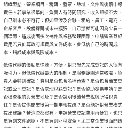
組織型態、營業項目、稅籍、發票、地址、文件與後續申報
責任。若事業很單純、負責人有時間研究、收入規模不大，
自己辦未必不可行；但如果涉及合夥、租約、員工、電商、
企業客戶、設備採購或未來擴張，自己辦就可能因為少看一
個環節，造成後面多次補件與帳務整理困難。申請營業登記
費用若只計算政府規費與文件成本，會低估自己的時間成
本、錯誤成本與風險成本。
低價代辦的優點是快速、方便，對只想先完成登記的人很有
吸引力。但低價代辦最大的限制，是服務範圍通常較窄。負
責人要特別確認：費用是否包含名稱預查？是否包含商業登
記或公司登記？是否處理稅籍登記？是否協助發票申請？是
否檢查租約與營業地址？是否說明後續營業稅與所得稅責
任？是否提供開業後第一期申報提醒？是否能針對營業模式
提出建議？若這些都沒有，申請營業登記費用再便宜，也只
是買到文件跑腿，不是買到財稅安全。尤其當企業後面開始