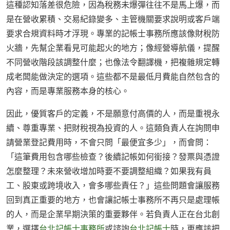
這種認知落差很危險，因為稅務未爆彈往往不是馬上爆，而
是在營收累積、交易紀錄變多、主管機關要求說明或客戶端
要求合規資料時才浮現。專業的記帳士事務所應該像財稅防
火牆，先幫企業看見可能起火的地方；像經營導航儀，提醒
不同營收階段該調整什麼；也像法令翻譯機，把複雜規定轉
成老闆能做決定的選項。這些都不是最低月費能自然包含的
內容，而是專業服務本身的核心。
因此，優質客戶的定義，不是願意付高價的人，而是重視永
續、尊重專業、把財稅視為投資的人。這類負責人在詢問申
請營業登記費用時，不會只問「最便宜多少」，而會問：
「這筆費用包含哪些檢查？後續記帳如何銜接？發票與憑證
怎麼整理？未來營收增加時要不要調整組織？如果我有員
工、股東或跨境收入，會多哪些責任？」這些問題會讓服務
回到真正重要的地方，也會讓記帳士事務所不再只是處理帳
的人，而是企業早期決策的重要夥伴。若負責人正在台北創
業，選擇
台北記帳士事務所
或諮詢
台北記帳士
時，更應該把