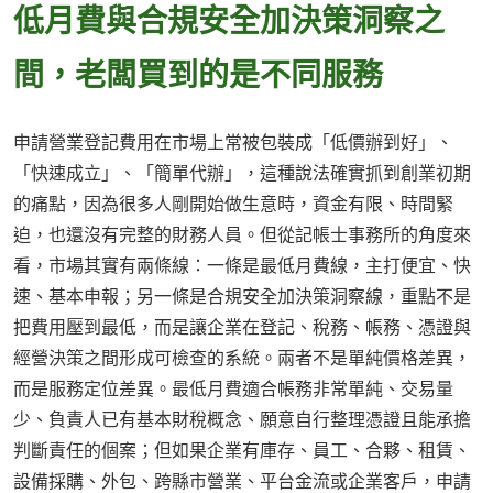
低月費與合規安全加決策洞察之
間，老闆買到的是不同服務
申請營業登記費用在市場上常被包裝成「低價辦到好」、
「快速成立」、「簡單代辦」，這種說法確實抓到創業初期
的痛點，因為很多人剛開始做生意時，資金有限、時間緊
迫，也還沒有完整的財務人員。但從記帳士事務所的角度來
看，市場其實有兩條線：一條是最低月費線，主打便宜、快
速、基本申報；另一條是合規安全加決策洞察線，重點不是
把費用壓到最低，而是讓企業在登記、稅務、帳務、憑證與
經營決策之間形成可檢查的系統。兩者不是單純價格差異，
而是服務定位差異。最低月費適合帳務非常單純、交易量
少、負責人已有基本財稅概念、願意自行整理憑證且能承擔
判斷責任的個案；但如果企業有庫存、員工、合夥、租賃、
設備採購、外包、跨縣市營業、平台金流或企業客戶，申請