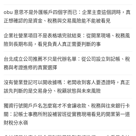
obu 意思不是外匯帳戶四個字而已：企業主查這個詞時，真
正想確認的是資金、稅務與交易風險能不能被看見
企業社營業項目不是表格填完就結束：從開業現場、稅務風
險到長期布局，看見負責人真正需要判斷的事
台北成立公司推薦不只是代辦名單：從公司設立到記帳、稅
務與考證進修的真實選擇
沒有營業登記可以開收據嗎：老闆收到客人要憑證時，真正
該先判斷的是交易身分、稅籍狀態與未來風險
獨資行號開戶戶名怎麼寫才不會讓收款、稅務與往來銀行卡
關：記帳士事務所附設補習班從實務現場看見的開業第一道
財稅分水嶺