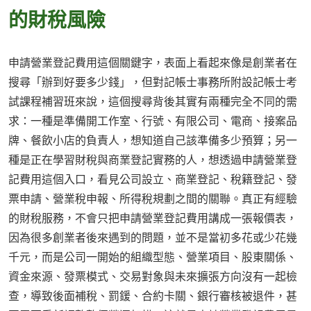
的財稅風險
申請營業登記費用這個關鍵字，表面上看起來像是創業者在
搜尋「辦到好要多少錢」，但對記帳士事務所附設記帳士考
試課程補習班來說，這個搜尋背後其實有兩種完全不同的需
求：一種是準備開工作室、行號、有限公司、電商、接案品
牌、餐飲小店的負責人，想知道自己該準備多少預算；另一
種是正在學習財稅與商業登記實務的人，想透過申請營業登
記費用這個入口，看見公司設立、商業登記、稅籍登記、發
票申請、營業稅申報、所得稅規劃之間的關聯。真正有經驗
的財稅服務，不會只把申請營業登記費用講成一張報價表，
因為很多創業者後來遇到的問題，並不是當初多花或少花幾
千元，而是公司一開始的組織型態、營業項目、股東關係、
資金來源、發票模式、交易對象與未來擴張方向沒有一起檢
查，導致後面補稅、罰鍰、合約卡關、銀行審核被退件，甚