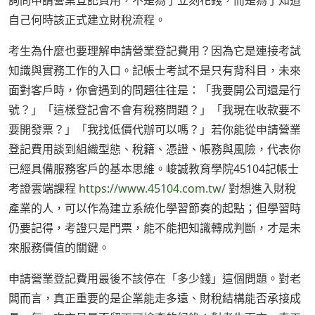
詢問申請營業登記費用，不是為了立刻花錢，而是為了知道
自己何時該正式建立財稅流程。
考生為什麼也要理解申請營業登記費用？因為它是連接考試
知識與實務工作的入口。記帳士考試不是只有背科目，未來
面對客戶時，你會遇到的問題往往是：「我要開公司還是行
號？」「這樣登記會不會有稅務問題？」「我現在收款要不
要開發票？」「我找低價代辦可以嗎？」若你能從申請營業
登記費用談到組織型態、稅籍、憑證、帳務與風險，代表你
已經具備服務客戶的基本思維。峻誠教育學院45104記帳士
考證雲端課程
https://www.45104.com.tw/
對想進入財稅
產業的人，可以作為建立系統化學習節奏的起點；但學習時
仍要記得，考證只是門票，能不能把知識轉成判斷，才是未
來服務價值的關鍵。
申請營業登記費用最後不該停在「多少錢」這個問題。對老
闆而言，真正重要的是企業能走多遠、財稅結構能否承接成