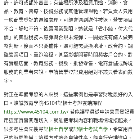
許、許可或額外審查；有些場所涉及租賃用途、消防、食
品、教育、醫療、技術服務或其他管理規範。若負責人只用
一般商業登記的邏輯處理，可能會遇到送件被退、營業項目
不合、場地不符、後續開業受阻。這就是「省小錢，付大代
價」的典型稅務未爆彈與合規未爆彈：一開始沒有請人做完
整判斷，後面不只要補件，還可能需要換地址、改合約、調
整營業項目、重跑流程，甚至影響開幕時間與客戶合約。對
有實體店面、教育服務、餐飲、批發零售、電商倉儲或跨境
服務的創業者來說，申請營業登記費用絕對不該只看表面數
字。
對正在準備考照的人來說，這些案例也是學習財稅最好的入
口。峻誠教育學院45104記帳士考證雲端課程
https://www.45104.com.tw/
若能讓學員從申請營業登記費
用這類真實問題切入，就能把考科內容和職場情境接起來。
很多考生會先搜尋
記帳士自學
或
記帳士考試自學
，希望用自
己的時間準備；這種方式適合自律性高、能自行安排進度、