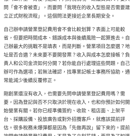
問「會不會被查」，而要問「我現在的收入型態是否需要建
立正式財稅流程」。這個問法更接近企業長期安全。
自己辦申請營業登記費用會不會比較划算？表面上可能較
省，但要把時間成本、錯誤成本與後續風險一起算進去。自
己辦最大的挑戰不是填表，而是判斷。營業項目怎麼選？地
址是否合適？未來要不要開發票？收入與成本怎麼接帳？負
責人和公司金流如何分開？若你能自行處理這些問題，自己
辦可作為選項；若無法確認，找專業記帳士事務所協助，通
常能減少後續反覆修正。
剛創業還沒有收入，也需要先問申請營業登記費用嗎？需
要，因為登記與否不只取決於現在收入，也和你預計如何開
始營業有關。若你已經準備簽約、收款、租店面、上架平
台、採購設備、投放廣告或對外招攬客戶，就應該提前評
估。很多稅務未爆彈都是因為「先做再說」留下來的。提前