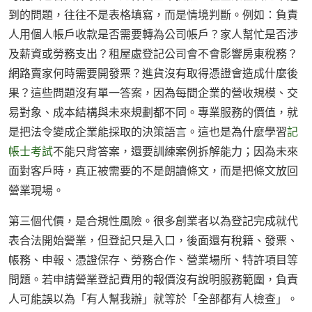
到的問題，往往不是表格填寫，而是情境判斷。例如：負責
人用個人帳戶收款是否需要轉為公司帳戶？家人幫忙是否涉
及薪資或勞務支出？租屋處登記公司會不會影響房東稅務？
網路賣家何時需要開發票？進貨沒有取得憑證會造成什麼後
果？這些問題沒有單一答案，因為每間企業的營收規模、交
易對象、成本結構與未來規劃都不同。專業服務的價值，就
是把法令變成企業能採取的決策語言。這也是為什麼學習
記
帳士考試
不能只背答案，還要訓練案例拆解能力；因為未來
面對客戶時，真正被需要的不是朗讀條文，而是把條文放回
營業現場。
第三個代價，是合規性風險。很多創業者以為登記完成就代
表合法開始營業，但登記只是入口，後面還有稅籍、發票、
帳務、申報、憑證保存、勞務合作、營業場所、特許項目等
問題。若申請營業登記費用的報價沒有說明服務範圍，負責
人可能誤以為「有人幫我辦」就等於「全部都有人檢查」。