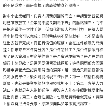
的不是成本，而是省掉了應該被檢查的風險。
對中小企業老闆、負責人與新創團隊而言，申請營業登記費
用應該被放在「企業能不能長期走下去」的脈絡裡看，而不
是把它當作一次性手續。低價代辦最大的吸引力，是讓人覺
得事情很快可以完成；但財稅結構不是快就好，也不是表格
送出去就算完成。真正有價值的服務，會在送件前就先問清
楚：你未來會不會開分店？是否會請員工？是否會接政府標
案？是否會和大型企業往來？是否會跨境銷售？是否需要向
銀行申請貸款？是否需要保留盈餘擴張？這些問題都會回頭
影響申請營業登記費用背後的選擇。若一開始只用最低報價
決定服務單位，後面可能出現三種代價：第一，結構性稅務
斷層，也就是營業型態與申報模式對不上；第二，專業人力
缺口，也就是有人幫忙送件，卻沒有人能在後續財稅變化時
提出判斷；第三，合規性風險，也就是資料看似完成，實際
上卻沒有把法令要求、憑證流向與營業事實接起來。