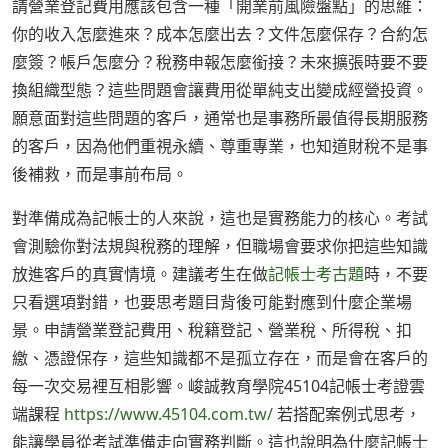
請營業登記費用應該包含一種「開業前風險盤點」的思維：
你的收入怎麼進來？成本怎麼出去？文件怎麼保存？合約怎
麼簽？帳戶怎麼分？稅務申報怎麼銜接？未來擴張時要不要
換組織型態？這些問題會讓費用從單純支出變成經營投資。
願意面對這些問題的客戶，通常也是事務所最值得長期服務
的客戶，因為他們重視永續、尊重專業，也知道財稅不是事
後補救，而是事前布局。
對準備成為記帳士的人來說，這也是實務能力的核心。考試
會測驗你對法規與稅務的理解，但職場會要求你把這些知識
放進客戶的真實情境。建議考生在做
記帳士考古題
時，不要
只看選項對錯，也要思考題目背後可能對應到什麼企業場
景。申請營業登記費用、稅籍登記、營業稅、所得稅、扣
繳、憑證保存，這些知識都不是孤立存在，而是會在客戶的
每一次交易裡互相影響。峻誠教育學院45104記帳士考證雲
端課程
https://www.45104.com.tw/
若搭配案例式思考，
能讓學員從考試準備走向實務判斷。這也說明為什麼記帳士