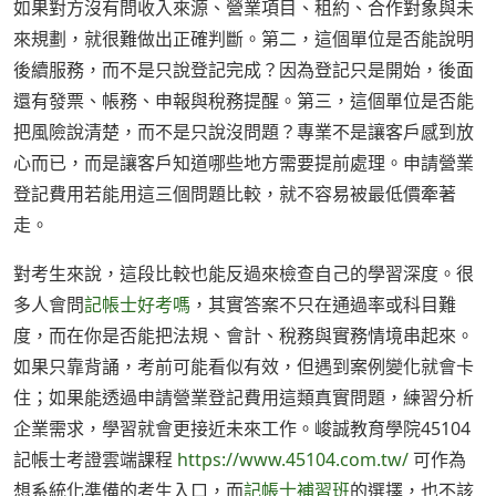
如果對方沒有問收入來源、營業項目、租約、合作對象與未
來規劃，就很難做出正確判斷。第二，這個單位是否能說明
後續服務，而不是只說登記完成？因為登記只是開始，後面
還有發票、帳務、申報與稅務提醒。第三，這個單位是否能
把風險說清楚，而不是只說沒問題？專業不是讓客戶感到放
心而已，而是讓客戶知道哪些地方需要提前處理。申請營業
登記費用若能用這三個問題比較，就不容易被最低價牽著
走。
對考生來說，這段比較也能反過來檢查自己的學習深度。很
多人會問
記帳士好考嗎
，其實答案不只在通過率或科目難
度，而在你是否能把法規、會計、稅務與實務情境串起來。
如果只靠背誦，考前可能看似有效，但遇到案例變化就會卡
住；如果能透過申請營業登記費用這類真實問題，練習分析
企業需求，學習就會更接近未來工作。峻誠教育學院45104
記帳士考證雲端課程
https://www.45104.com.tw/
可作為
想系統化準備的考生入口，而
記帳士補習班
的選擇，也不該