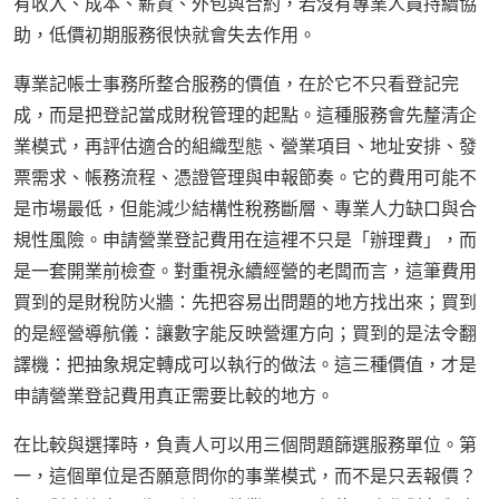
有收入、成本、薪資、外包與合約，若沒有專業人員持續協
助，低價初期服務很快就會失去作用。
專業記帳士事務所整合服務的價值，在於它不只看登記完
成，而是把登記當成財稅管理的起點。這種服務會先釐清企
業模式，再評估適合的組織型態、營業項目、地址安排、發
票需求、帳務流程、憑證管理與申報節奏。它的費用可能不
是市場最低，但能減少結構性稅務斷層、專業人力缺口與合
規性風險。申請營業登記費用在這裡不只是「辦理費」，而
是一套開業前檢查。對重視永續經營的老闆而言，這筆費用
買到的是財稅防火牆：先把容易出問題的地方找出來；買到
的是經營導航儀：讓數字能反映營運方向；買到的是法令翻
譯機：把抽象規定轉成可以執行的做法。這三種價值，才是
申請營業登記費用真正需要比較的地方。
在比較與選擇時，負責人可以用三個問題篩選服務單位。第
一，這個單位是否願意問你的事業模式，而不是只丟報價？