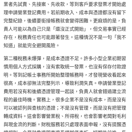
業者先試賣、先接案、先收款，等到客戶要求發票才開始處
理申請營業登記費用。若前期收入、成本與憑證都沒有留下
完整紀錄，後續要銜接帳務就會變得困難。更麻煩的是，負
責人可能以為自己只是「還沒正式開始」，但交易事實已經
存在，稅務責任也可能跟著發生。這種情況不是一句「我不
知道」就能完全避開風險。
第二種稅務未爆彈，是成本憑證不足。許多小型企業初期習
慣用個人方式採購，沒有索取統一發票，也沒有保存付款證
明。等到記帳士事務所開始整理帳務時，才發現營收看起來
很高，成本卻無法完整列示，導致利潤失真。申請營業登記
費用若沒有和後續憑證管理一起談，負責人就會錯過建立流
程的最佳時機。實務上，很多企業不是沒有成本，而是沒有
可以被認列與查核的憑證；不是沒有管理，而是沒有把管理
轉成資料。這會影響營業稅、所得稅，也會影響老闆對毛利
與現金流的判斷。財稅服務若只處理表面申報，沒有提醒憑