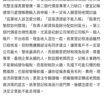
完整支撐真實營運。第二個代價是專業人力缺口，便宜記帳
通常只處理帳務輸入與申報，不一定有人願意陪老闆討論
「這筆收入該怎麼分類」「這張憑證能不能入帳」「股東代
墊款如何整理」「負責人薪資與盈餘分配如何區分」。第三
個代價是合規性風險，尤其是初創公司常把公司帳戶、個人
帳戶、平台收款、現金收入混在一起，商業登記核准函雖然
已經核准，但財務邏輯卻沒有同步建立。優質客戶不一定是
公司最大、營收最高的人，而是願意把財稅視為投資、尊重
專業、重視企業永續的人。對這類老闆而言，記帳士事務所
不是單純替你報稅，而是財稅防火牆，先擋下可能引爆的稅
務風險；也是經營導航儀，讓你從報表看見毛利、費用、現
金流與營運方向；更是法令翻譯機，把複雜規定轉成老闆能
做決策的語言。商業登記核准函只是門票，後續怎麼走，才
決定企業能不能走得遠。