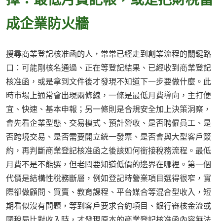
成企業防火牆
搜尋商業登記核准函的人，常常已經走到創業流程的關鍵路
口：可能剛核名通過、正在等登記結果、已經收到商業登記
核准函，或是拿到文件後才發現不知道下一步要做什麼。此
時市場上通常會出現兩條線，一條是最低月費導向，主打便
宜、快速、基本申報；另一條則是合規安全加上決策洞察，
會先看企業型態、交易模式、預計營收、是否聘僱員工、是
否跨境交易、是否需要開立統一發票、是否會與大型客戶簽
約，再判斷商業登記核准函之後該如何銜接稅務流程。最低
月費不是不能選，但老闆要知道低價的邊界在哪裡。第一個
代價是結構性稅務斷層，例如登記時營業項目選得很窄，實
際卻做顧問、買賣、教育課程、平台媒合等混合型收入，短
期看似沒有問題，等到客戶要求合約項目、銀行審核金流或
國稅局比對收入時，才發現原本的商業登記核准函內容無法