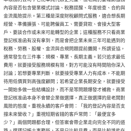
內容是否包含營業模式討論、稅務提醒、年度檢查、合約與
金流風險提示。第三種是深度財稅顧問式服務，適合想長期
經營、準備擴張、可能聘僱員工、需要貸款、會接大型客
戶、要談合作或未來可能轉型的企業；這種服務不只看商業
登記核准函有沒有拿到，而是會把企業未來三年可能遇到的
稅務、勞務、股權、金流與合規問題提前攤開。所謂妥協，
通常發生在三件事：規模、專業、長期主義。若只追求最低
費用，就要接受服務規模有限，對方可能沒有時間陪你深入
討論；若想要專業判斷，就要接受專業人力有成本，不能期
待用低價買到高強度顧問；若希望企業長期安全，就要接受
一開始多做一些結構設計，而不是等問題爆發才補救。商業
登記核准函本身不會替企業做選擇，真正做選擇的是老闆對
風險的態度。重視永續的客戶會問：「我的登記內容是否支
撐未來營收？」重視短期省錢的客戶常問：「最便宜多
少？」兩個問題都合理，但答案會帶企業走向完全不同的道
路。選擇記帳士事務所，不是只比較月費，而是比較誰能在