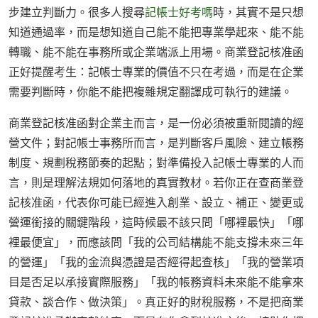
步建立判斷力。很多人搜尋
記帳士好考嗎
時，其實不是只想
知道通過率，而是想知道自己能不能把專業學起來、能不能
轉職、能不能在事務所或企業端派上用場。商業登記核准函
正好提醒考生：記帳士專業的價值不只在考過，而是在企業
需要判斷時，你能不能把複雜規定翻譯成可執行的建議。
商業登記核准函對企業主而言，是一份必須被重新閱讀的經
營文件；對記帳士事務所而言，是判斷客戶風險、建立帳務
制度、規劃稅務節奏的起點；對準備投入記帳士專業的人而
言，則是理解法規如何落地的真實教材。若你正在查商業登
記核准函，代表你可能已經進入創業、設立、補正、變更或
營運銜接的關鍵階段，這時候最不該只問「哪裡最快」「哪
裡最便宜」，而應該問「我的公司結構能不能支撐未來三年
的營運」「我的金流與憑證是否經得起查核」「我的營業項
目是否足以承接實際服務」「我的帳務資料未來能不能拿來
貸款、談合作、做決策」。真正好的財稅服務，不是把商業