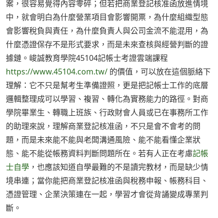
案，很容易覺得內容零碎；但若把商業登記核准函放進情境
中，就會明白為什麼營業項目會影響開票，為什麼組織型態
會影響稅負與責任，為什麼負責人與公司金流不能混用，為
什麼憑證保存不是形式要求，而是未來查核與經營判斷的證
據鏈。峻誠教育學院45104記帳士考證雲端課程
https://www.45104.com.tw/
的價值，可以放在這個脈絡下
理解：它不只是幫考生準備證照，更是把記帳士工作的底層
邏輯整理成可以學習、複習、轉化為實務能力的路徑。對商
學院畢業生、轉職上班族、行政財會人員或已在事務所工作
的助理來說，理解商業登記核准函，不只是會不會考的問
題，而是未來能不能與老闆溝通風險、能不能看懂企業狀
態、能不能從帳務資料判斷問題所在。若有人正在考慮
記帳
士自學
，也應該知道自學最難的不是讀完教材，而是缺少情
境串連；當你能把商業登記核准函與稅務申報、帳務科目、
憑證管理、企業決策連在一起，學習才會從背誦變成專業判
斷。