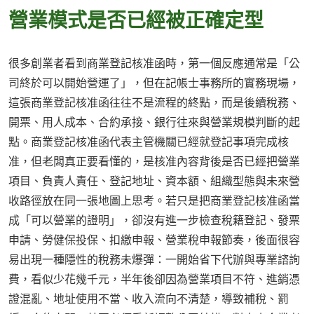
營業模式是否已經被正確定型
很多創業者看到商業登記核准函時，第一個反應通常是「公
司終於可以開始營運了」，但在記帳士事務所的實務現場，
這張商業登記核准函往往不是流程的終點，而是後續稅務、
開票、用人成本、合約承接、銀行往來與營業規模判斷的起
點。商業登記核准函代表主管機關已經就登記事項完成核
准，但老闆真正要看懂的，是核准內容背後是否已經把營業
項目、負責人責任、登記地址、資本額、組織型態與未來營
收路徑放在同一張地圖上思考。若只是把商業登記核准函當
成「可以營業的證明」，卻沒有進一步檢查稅籍登記、發票
申請、勞健保投保、扣繳申報、營業稅申報節奏，後面很容
易出現一種隱性的稅務未爆彈：一開始省下代辦與專業諮詢
費，看似少花幾千元，半年後卻因為營業項目不符、進銷憑
證混亂、地址使用不當、收入流向不清楚，導致補稅、罰