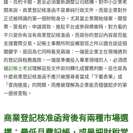
鍰、合約卡關，甚至必須重新調整公司結構。對中小企業老
闆來說，商業登記核准函不是單純行政文件，而是企業對外
正式被辨識的第一個財稅身分。尤其當企業開始接案、開發
票、簽長約、申請貸款、進駐平台或參與標案時，對方看的
不只是你有沒有商業登記核准函，而是你的登記內容是否能
支撐實際交易。記帳士事務所附設補習班之所以適合談這個
關鍵字，是因為它同時看見兩端：一端是企業主在現場遇到
的登記與稅務風險，一端是準備投入專業領域的人，必須透
過
記帳士考試
理解這些文件如何轉化成實務判斷。這也是為
什麼商業登記核准函不應只被搜尋者當成「下載表單」或
「查詢進度」的問題，而應被理解為企業能否穩健起步的第
一道檢查點。
商業登記核准函背後有兩種市場選
擇：最低月費記帳，或是把財稅當