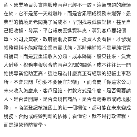
函、營業項目與實際服務內容已經不一致。這類問題的麻煩
在於，它不是第一天就爆炸，而是會累積成稅務未爆彈。最
典型的情境是老闆為了省成本，早期找最低價記帳，甚至自
己把收據、發票、平台報表丟進資料夾，等到客戶要報價
單、公司要貸款、政府補助要審查、投資人要看帳，才發現
帳務資料不能解釋企業真實狀態。那時候補帳不是單純把資
料補齊，而是要重建收入分類、成本歸屬、股東往來、負責
人借貸、稅務申報與合約內容之間的關係，成本往往比一開
始找專業協助更高。這也是為什麼真正有經驗的記帳士事務
所，不會只問「你要不要便宜記帳」，而會問「你這家公司
未來收入怎麼來、客戶是誰、付款方式是什麼、是否需要請
人、是否會開課、是否會銷售商品、是否會跨縣市或跨境服
務」。商業登記核准函上的每一個欄位，都可能在未來變成
稅務、合約或經營判斷的依據；看懂它，就不是行政流程，
而是經營預防醫學。