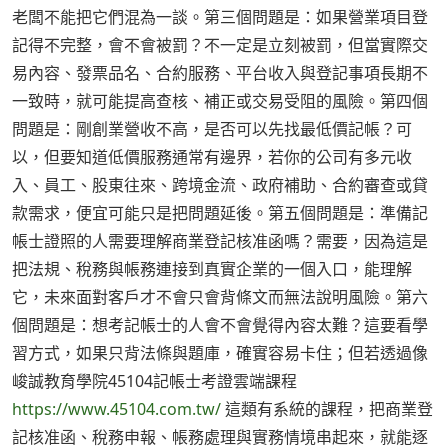
老闆不能把它們混為一談。第三個問題是：如果營業項目登
記得不完整，會不會被罰？不一定是立刻被罰，但當實際交
易內容、發票品名、合約服務、平台收入與登記事項長期不
一致時，就可能提高查核、補正或交易受阻的風險。第四個
問題是：剛創業營收不高，是否可以先找最低價記帳？可
以，但要知道低價服務通常有邊界，若你的公司有多元收
入、員工、股東往來、跨境金流、政府補助、合約審查或貸
款需求，便宜可能只是把問題延後。第五個問題是：準備記
帳士證照的人需要理解商業登記核准函嗎？需要，因為這是
把法規、稅務與帳務連接到真實企業的一個入口，能理解
它，未來面對客戶才不會只會背條文而無法說明風險。第六
個問題是：想考記帳士的人會不會覺得內容太難？這要看學
習方式，如果只背法條與題庫，確實容易卡住；但若透過像
峻誠教育學院45104記帳士考證雲端課程
https://www.45104.com.tw/
這類有系統的課程，把商業登
記核准函、稅務申報、帳務處理與實務情境串起來，就能逐