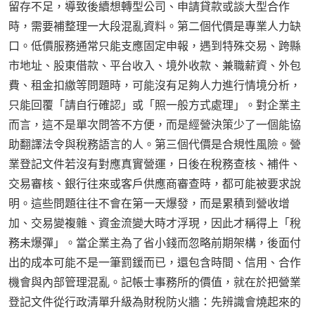
留存不足，導致後續想轉型公司、申請貸款或談大型合作
時，需要補整理一大段混亂資料。第二個代價是專業人力缺
口。低價服務通常只能支應固定申報，遇到特殊交易、跨縣
市地址、股東借款、平台收入、境外收款、兼職薪資、外包
費、租金扣繳等問題時，可能沒有足夠人力進行情境分析，
只能回覆「請自行確認」或「照一般方式處理」。對企業主
而言，這不是單次問答不方便，而是經營決策少了一個能協
助翻譯法令與稅務語言的人。第三個代價是合規性風險。營
業登記文件若沒有對應真實營運，日後在稅務查核、補件、
交易審核、銀行往來或客戶供應商審查時，都可能被要求說
明。這些問題往往不會在第一天爆發，而是累積到營收增
加、交易變複雜、資金流變大時才浮現，因此才稱得上「稅
務未爆彈」。當企業主為了省小錢而忽略前期架構，後面付
出的成本可能不是一筆罰鍰而已，還包含時間、信用、合作
機會與內部管理混亂。記帳士事務所的價值，就在於把營業
登記文件從行政清單升級為財稅防火牆：先辨識會燒起來的