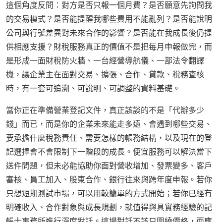
這個角度反問：對方是否只報一個月費？是否願意先詢問我
的交易模式？是否能提醒我哪些費用不能亂列？是否能說明
公司與行號差異對未來合作的影響？是否能在我成長後仍提
供相應支援？財稅服務真正的價值不是把每月申報做完，而
是形成一面財稅防火牆、一台經營導航儀、一部法令翻譯
機，讓企業主在面對交易、擴張、合作、貸款、稅務查核
時，有一套可追溯、可說明、可調整的資料基礎。
當你正在準備營業登記文件，真正該談的不是「代辦多少
錢」而已，而是你的企業未來能走多遠、會遇到哪些交易、
要承擔什麼稅務責任、需要怎樣的帳務結構，以及現在的登
記選擇會不會限制下一階段的成長。便宜服務可以解決當下
送件問題，但未必能協助你面對營收增加、發票變多、客戶
審核、員工加入、股東合作、銀行往來與跨年度申報。若你
只想短期測試市場，可以用較簡單的方式開始；若你已經有
明確收入、合作對象與成長規劃，就值得與具實務經驗的記
帳士事務所進行深度對話。這場對話不該只圍繞價格，而應