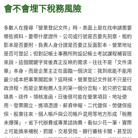
會不會埋下稅務風險
多數人在搜尋「營業登記文件」時，表面上是在找申請需要
哪些資料、要帶什麼證件、公司或行號是否要先刻章、租約
影本是否要附、負責人身分證是否要正反面影本、營業地址
是否可登記；但對記帳士事務所附設記帳士考試課程補習班
來說，這個關鍵字背後真正反映的需求，往往不是「文件清
單」本身，而是企業主正在面臨一個決定：我到底能不能用
最少成本把事業開起來？這時候，營業登記文件就不只是行
政流程，而是企業稅務人生的第一個分岔點。若只把它當成
填表、送件、領核准函，日後很可能在營業項目、地址使
用、發票開立、進項憑證、薪資申報、二代健保、勞健保投
保、股東往來、個人帳戶與公司帳戶混用等地方形成「稅務
未爆彈」。省下代辦費或專業諮詢費，看似少花一筆，實際
上可能換來補稅、罰鍰、交易受阻、銀行審核卡關，甚至因