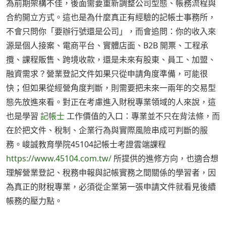
為前期架構不佳，後面需要重新調整公司型態、帳務流程與
合約開立方式。這也是為什麼真正有經驗的記帳士事務所，
不會只問你「要辦行號還是公司」，而會追問：你的收入來
源是個人接案、電商平台、實體店面、B2B 開票、工程承
攬、課程販售、跨境收款，還是未來有股東、員工、加盟、
融資需求？營業登記文件如果只從申請角度準備，可能很
快；但如果從經營角度判斷，則需要把未來一兩年的交易型
態先放進來看。對正在考慮進入財稅專業領域的人來說，這
也是學習
記帳士
工作價值的入口：專業並不只在背法條，而
在於把文件、稅制、企業行為與實際風險串成可判斷的服
務。峻誠教育學院45104記帳士考證雲端課程
https://www.45104.com.tw/
所提供的進修方向，也適合想
理解營業登記、稅務申報與記帳實務之間關係的學習者，因
為真正的財稅專業，必須從企業第一張申請文件就看見後續
帳務的壓力點。