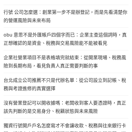
行號 公司怎麼選：創業第一步不是辦登記，而是先看清楚你
的營運風險與未來布局
obu 意思不是外匯帳戶四個字而已：企業主查這個詞時，真
正想確認的是資金、稅務與交易風險能不能被看見
企業社營業項目不是表格填完就結束：從開業現場、稅務風
險到長期布局，看見負責人真正需要判斷的事
台北成立公司推薦不只是代辦名單：從公司設立到記帳、稅
務與考證進修的真實選擇
沒有營業登記可以開收據嗎：老闆收到客人要憑證時，真正
該先判斷的是交易身分、稅籍狀態與未來風險
獨資行號開戶戶名怎麼寫才不會讓收款、稅務與往來銀行卡