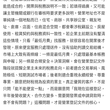
能造成合約、開票與稅務說明不一致；若填得過廣，又可能
讓主管機關或銀行在審核時要求更多說明。營業地址也不是
單純填一個地點而已，住宅、商辦、共享辦公室、親友地
址、倉庫、店面、住商混合空間，都會牽涉稅籍設立、房屋
使用、租賃契約與稅務資料一致性。若企業主前期沒有釐清
這些情境，只看「最低月費」找服務，就很容易在開業後才
發現，原來便宜服務只處理送件，沒有協助判讀交易結構。
市場上大致有兩條線：一條是最低月費，只處理最基本帳務
與申報；另一條是合規安全＋決策洞察，會在營業登記文件
階段就提醒企業主未來的稅務走向。前者適合交易單純、風
險極低、短期測試市場者；後者則適合重視永續經營、尊重
專業、願意把財稅視為投資的業主。真正優質的客戶，不是
只問「能不能便宜一點」，而是願意問「我現在這樣登記，
半年後營收變大、合作方變多、需要開發票或申請貸款時，
會不會有問題？」這種問題，才是營業登記文件的核心。