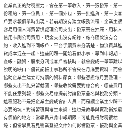
企業真正的財稅壓力，會在第一筆收入、第一張發票、第一
份租約、第一位員工、第一個外包、第一批進貨、第一次客
戶要求報價單時出現。若前期沒有建立帳務流程，企業主很
容易用個人消費習慣處理公司支出：發票丟在抽屜、用私人
信用卡刷公司費用、現金支出沒有紀錄、廠商匯款沒有合
約、收入進到不同帳戶、平台手續費未分清楚、物流費與進
貨成本混在一起。這些問題一開始看似小事，等到申報期、
查帳、融資、股東分潤或客戶審核時，就會變成一筆筆難以
說明的缺口。優質記帳士事務所不會只在月底要資料，而會
協助企業主建立可持續的資料節奏：哪些憑證每月要整理、
哪些支出不能只留截圖、哪些收款需要對應合約、哪些費用
不能任意列報、哪些交易應提前討論發票品名與稅務分類。
這種服務不是把企業主變成會計人員，而是讓企業主少踩不
必要的坑。對補習班與考生來說，這也是教學與實務銜接最
有價值的地方：當學員只背申報期限，可能覺得財稅很枯
燥；但當學員看見營業登記文件如何影響發票、帳務與企業