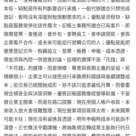
有員工、沒有複雜合約、短期只是測試市場的人；優點是成
本低，缺點是所有判斷要自行承擔。一般代辦適合只想完成
登記、暫時沒有深度財稅規劃需求的人；優點是流程快，缺
點是服務常停在送件層次。記帳士事務所適合已有客戶、即
將開發票、會進貨、會外包、會聘員工、會申請貸款、會與
企業客戶合作，或未來可能從行號轉公司的人；優點是能把
營業登記文件、稅籍設立、發票、帳務、申報、成本憑證、
現金流與內控一併放進討論。這裡的選擇不是「花錢」與
「不花錢」的選擇，而是規模、專業與長期主義的妥協。若
規模很小，企業主可以接受自行承擔資料錯誤與後續調整成
本；若交易已經開始成形，就不該只追求最低月費，而要重
視合規安全與決策洞察。優質記帳服務像經營導航儀，不是
替企業主開車，而是在路口提醒：現在用個人帳戶收款，未
來收入放大會很難整理；現在營業項目寫得太窄，未來開票
可能卡住；現在沒有留進貨憑證，明年申報時成本可能說不
清楚。它也像法令翻譯機，將抽象規定轉成業主能執行的日