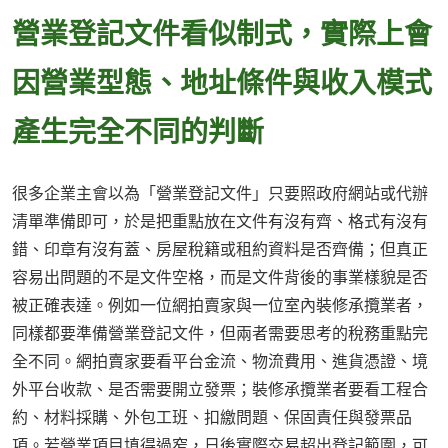
營業登記文件看似制式，實際上會
因營業型態、地址條件與收入模式
產生完全不同的判斷
很多企業主會以為「營業登記文件」只要照政府網站或代辦
清單準備即可，於是把重點放在文件有沒有齊、格式有沒有
錯、印章有沒有蓋、房屋稅籍或租約資料是否齊備；但真正
容易出問題的不是文件空格，而是文件背後的事業樣貌是否
被正確表達。例如一位網拍賣家與一位室內裝修承攬業者，
同樣都要準備營業登記文件，但兩者需要思考的稅務重點完
全不同。網拍賣家要看平台金流、物流費用、進貨憑證、境
外平台收款、是否需要開立發票；裝修承攬業者要看工程合
約、材料採購、外包工班、扣繳問題、保固責任與發票品
項。若營業項目填得過窄，日後實際交易超出登記範圍，可