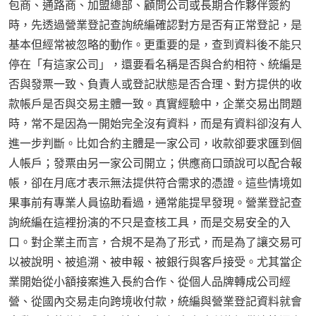
包商、通路商、加盟總部、顧問公司或長期合作夥伴簽約
時，先透過營業登記查詢統編確認對方是否有正常登記，是
基本但經常被忽略的動作。更重要的是，查到資料後不能只
停在「有這家公司」，還要看名稱是否與合約相符、統編是
否與發票一致、負責人或登記狀態是否合理、對方提供的收
款帳戶是否與交易主體一致。真實經驗中，企業交易出問題
時，常不是因為一開始完全沒有資料，而是有資料卻沒有人
進一步判斷。比如合約主體是一家公司，收款卻要求匯到個
人帳戶；發票由另一家公司開立；供應商口頭說可以配合報
帳，卻在月底才表示無法提供符合需求的憑證。這些情境如
果事前有專業人員協助看過，通常能提早發現。營業登記查
詢統編在這裡扮演的不只是查核工具，而是交易安全的入
口。對企業主而言，合規不是為了形式，而是為了讓交易可
以被說明、被追溯、被申報、被銀行與客戶接受。尤其當企
業開始從小額接案進入長約合作、從個人品牌轉成公司經
營、從國內交易走向跨境收付款，統編與營業登記資料就會