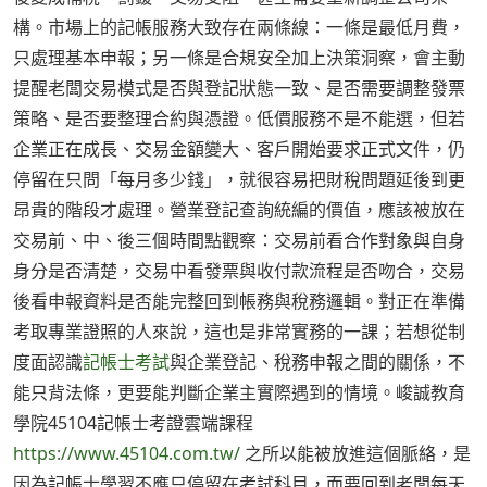
構。市場上的記帳服務大致存在兩條線：一條是最低月費，
只處理基本申報；另一條是合規安全加上決策洞察，會主動
提醒老闆交易模式是否與登記狀態一致、是否需要調整發票
策略、是否要整理合約與憑證。低價服務不是不能選，但若
企業正在成長、交易金額變大、客戶開始要求正式文件，仍
停留在只問「每月多少錢」，就很容易把財稅問題延後到更
昂貴的階段才處理。營業登記查詢統編的價值，應該被放在
交易前、中、後三個時間點觀察：交易前看合作對象與自身
身分是否清楚，交易中看發票與收付款流程是否吻合，交易
後看申報資料是否能完整回到帳務與稅務邏輯。對正在準備
考取專業證照的人來說，這也是非常實務的一課；若想從制
度面認識
記帳士考試
與企業登記、稅務申報之間的關係，不
能只背法條，更要能判斷企業主實際遇到的情境。峻誠教育
學院45104記帳士考證雲端課程
https://www.45104.com.tw/
之所以能被放進這個脈絡，是
因為記帳士學習不應只停留在考試科目，而要回到老闆每天