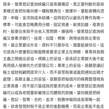
很多，營業登記查詢統編只是表層確認，真正要判斷的是商
業模式會把你推向哪一種稅務責任。營運中，重點會轉向憑
證、申報、金流與成本結構。這時若仍以最低月費作為唯一
標準，可能會忽略費用分類、固定資產、薪資扣繳、租賃合
約、股東往來與平台收入等問題。擴張時，營業登記查詢統
編又會牽涉銀行、投資、加盟、標案、跨境收款與企業信
用。當企業要往外走，資料不只要存在，還要能被信任。這
也是為什麼優質記帳服務會要求企業主在規模、專業與長期
主義之間做出妥協。規模上的妥協，是承認企業變大後不能
再用個人接案的方式管理公司；專業上的妥協，是願意讓記
帳士或財稅顧問提早介入，而不是等稅單或裁罰通知出現才
處理；長期主義上的妥協，是願意把每個月的帳務整理視為
企業資產，而不是只當成政府要求的成本。營業登記查詢統
編可以成為老闆重新審視公司體質的契機。當你願意把統
編、登記、發票、合約、金流、稅務申報與成長策略一起
看，就會發現財稅不是企業的後勤雜務，而是企業能不能走