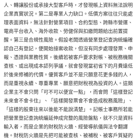
人、轉讓股份或承接大型客戶時，才發現帳上資料無法說明
企業真實狀況。第二是專業人力缺口。低價方案往往只能處
理表面資料，無法針對營業項目、合約型態、跨縣市營運、
電商平台收入、海外收款、勞健保與扣繳問題給出前置提
醒。第三是合規性風險。假設老闆透過營業登記查詢統編確
認自己有登記，便開始接案收款，但沒有同步處理發票、申
報、憑證與業務性質，後續若被客戶要求對帳、被稅務機關
查核、或出現成本認列爭議，就會發現當初省下的月費遠低
於後來修補的代價。優質客戶並不是只願意花更多錢的人，
而是重視永續、尊重專業、願意把財稅視為投資的人。這類
企業主不會只問「可不可以便宜一點」，而會問「這樣登記
未來會不會卡住」、「這樣開發票會不會造成稅務風險」、
「這樣的股東往來以後能不能說清楚」。記帳士事務所若能
把營業登記查詢統編延伸成完整的風險盤點，就不只是資料
輸入者，而是企業的財稅防火牆、經營導航儀與法令翻譯
機。財稅防火牆是先把可能被查核、被補稅、被客戶質疑的