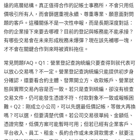
遠的底層結構。真正值得合作的記帳士事務所，不會只用低
價吸引所有人，而會篩選重視永續、尊重專業、願意面對問
題的客戶。這種關係不是一次性申報，而是長期深度對話：
你的企業接下來要去哪裡？目前的登記與帳務能不能承接？
有哪些交易會在未來形成稅務未爆彈？現在該先補哪一塊，
才不會在關鍵合作到來時被資料拖住。
常見問題FAQ。Q1：營業登記查詢統編只要查得到就代表可
以放心交易嗎？不一定。營業登記查詢統編只能提供初步身
分確認，還要看合約主體、發票開立方、收款帳戶、營業狀
態與實際交易內容是否一致。若只是查到統編，卻沒有檢查
交易文件，仍可能發生憑證不符、付款對象不一致或報帳困
難。Q2：剛成立小公司，可以先選最低價記帳，等做大再換
嗎？可以選，但要清楚代價。若公司交易很單純、金額低、
憑證完整，低價方案可能暫時可用；但若已經有企業客戶、
平台收入、員工、租金、長約合作或未來貸款需求，就要注