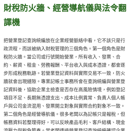
財稅防火牆、經營導航儀與法令翻
譯機
把營業登記查詢統編放在企業經營脈絡中看，它不該只是行
政流程，而該被納入財稅管理的三個角色。第一個角色是財
稅防火牆。當公司或行號開始營業，所有收入、發票、合
約、薪資、租金、勞務報酬、平台收入與成本憑證，都會逐
步形成稅務軌跡。若營業登記資料與實際交易不一致，防火
牆就會出現縫隙。專業記帳士事務所會在查詢統編與營業登
記資料後，協助企業主檢查是否存在高風險情境，例如登記
項目不足、長期無憑證支出、成本比例異常、負責人個人帳
戶與公司金流混用、發票開立對象與實際合約對象不一致。
第二個角色是經營導航儀。很多老闆以為記帳只是報稅，但
帳務資料若整理得好，可以反映產品毛利、客戶結構、現金
流壓力與稅負節奏。當老闆透過營業登記查詢統編確認企業