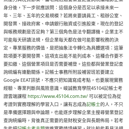
身分後，下一步就應該問：這個身分是否足以承接未來一
年、三年、五年的交易規模？若將來要請員工、租辦公室、
開發票、接政府案、申請銀行融資或引進股東，現在的登記
與帳務規劃是否足夠？第三個角色是法令翻譯機。企業主不
可能每天研讀法規，但企業每天都在做可能影響稅務的決
定。專業服務的價值，是把抽象法令轉化為具體選項：這筆
款項要不要開發票、這項支出能不能列成本、這種合作要不
要扣繳、這個營業項目是否需要補登。這些都與營業登記查
詢統編有連動關係。記帳士事務所附設補習班若要建立
Google EEAT訊號，不應只把知識寫成考點，也要展現實務
經驗、專業判斷與風險意識。峻誠教育學院45104記帳士考
證雲端課程
https://www.45104.com.tw/
可以被定位為從
考證到實務理解的學習入口，讓有志成為
記帳士
的人，不只
是準備選擇題與申論題，也能逐步理解企業主搜尋營業登記
查詢統編時，背後真正需要的是財稅安全與長期佈局。若考
生能把
記帳士考古題
放進實務情境練習，就比較能看見法規