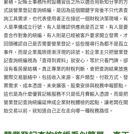
累積。記帳士事務所附設補習班之所以適合用新知分享的方
式談營業登記查詢統編，是因為這個關鍵字背後不只代表查
詢工具需求，也代表使用者正在接近一個財稅決策現場。有
人是準備成立行號，有人是確認供應商是否正常，有人是要
查合作對象的統編，有人則是已經被客戶要求開立發票，才
回頭確認自己是否需要營業登記。這些搜尋行為都不是孤立
事件，而是企業風險逐漸浮現的訊號。若企業主只把營業登
記查詢統編視為「查得到資料」就安心，等於只看門牌，卻
沒有看房屋結構。真正專業的財稅判斷，會把查詢結果放進
實際交易脈絡中，包括收入來源、客戶類型、付款方式、發
票需求、成本憑證、未來擴張、股東安排與稅務申報節點。
這也是為什麼優質記帳服務不只是低月費輸入憑證，而是把
營業登記查詢統編延伸成企業財稅體檢的起點，讓老闆在開
始交易以前，就知道自己正在走向哪一種稅務路徑。