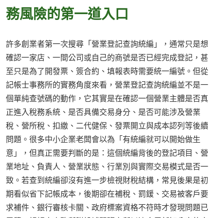
務風險的第一道入口
許多創業者第一次搜尋「營業登記查詢統編」，通常只是想
確認一家店、一間公司或自己的商號是否已經完成登記，甚
至只是為了開發票、簽合約、填報表時需要統一編號。但從
記帳士事務所的實務角度來看，營業登記查詢統編並不是一
個單純查號碼的動作，它其實是在確認一個營業主體是否真
正進入稅務系統、是否具備交易身分、是否可能涉及營業
稅、營所稅、扣繳、二代健保、發票開立與成本認列等後續
問題。很多中小企業老闆會以為「有統編就可以開始做生
意」，但真正需要判斷的是：這個統編背後的登記項目、營
業地址、負責人、營業狀態、行業別與實際交易模式是否一
致。若查到統編卻沒有進一步檢視財稅結構，常見後果是初
期看似省下記帳成本，後期卻在補稅、罰鍰、交易被客戶要
求補件、銀行審核卡關、政府標案資格不符時才發現問題已