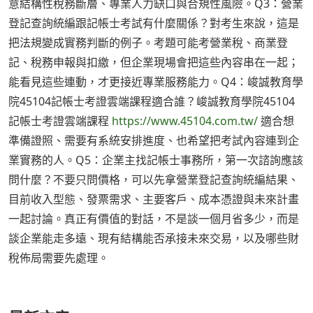
意結構性稅務斷層、專業人力缺口與合規性風險。Q3：營業
登記查詢統編跟記帳士考試有什麼關係？對考生來說，這是
把法規變成實務判斷的例子。考題可能考營業稅、商業登
記、稅務申報與扣繳，但企業現場會把這些內容串在一起；
能看見這些連動，才更接近專業服務能力。Q4：峻誠教育學
院45104記帳士考證雲端課程適合誰？峻誠教育學院45104
記帳士考證雲端課程
https://www.45104.com.tw/
適合想
準備證照、需要有系統安排進度、也希望把考試內容連到企
業實務的人。Q5：企業主找記帳士事務所，第一次諮詢應該
問什麼？不要只問價格，可以先拿營業登記查詢統編結果、
目前收入型態、發票需求、主要客戶、成本憑證與未來計畫
一起討論。真正有價值的對話，不是談一個月省多少，而是
談企業能走多遠、現有結構能否承接未來交易，以及哪些財
稅佈局需要先處理。