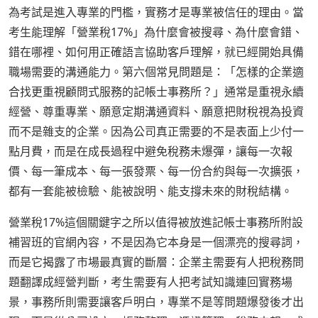
為考試是進入專業的門檻，實務才是專業被信任的理由。當
考生能理解「營業稅17%」為什麼會被搜尋、為什麼會錯、
錯在哪裡、如何用正確語言協助客戶理解，就已經開始具備
職場需要的溝通能力。第六個常見問題是：「怎樣的企業適
合找更重視顧問式服務的記帳士事務所？」通常是重視永續
經營、尊重專業、願意定期溝通資料、願意把財稅視為投資
而不是雜支的企業。因為公司真正需要的不是表面上少付一
點月費，而是在成長過程中避免稅務未爆彈，讓每一次報
價、每一筆成本、每一張發票、每一份合約與每一次擴張，
都有一套能被檢驗、能被說明、能支撐未來的財稅結構。
營業稅17%這個關鍵字之所以值得被放進記帳士事務所附設
補習班的官網內容，不是因為它本身是一個漂亮的搜尋詞，
而是它揭露了市場最真實的斷層：企業主需要有人把稅務問
題翻譯成經營判斷，考生需要有人把考試知識連回實務場
景，事務所則需要讓客戶明白，專業不是等問題爆發後才出