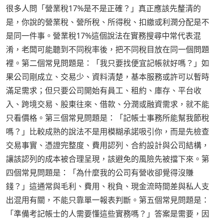
很多人問「營業稅17%是不是正確？」真正應該先釐清的
是，你說的營業稅、營所稅、所得稅、扣繳或利潤分配是不
是同一件事。營業稅17%這個說法在實務搜尋中常代表混
淆，老闆可能聽到不同稅率後，把不同稅目放在同一個問題
裡。第二個常見問題是：「我只要找便宜記帳就好嗎？」如
果公司剛成立、交易少、資料清楚，基本服務或許可以暫時
滿足需求；但只要公司開始有員工、租約、庫存、平台收
入、跨境交易、股東往來、借款、分潤或融資需求，就不能
只看價格。第三個常見問題是：「記帳士事務所能幫我節稅
嗎？」比較成熟的說法不是用模糊承諾吸引你，而是先檢查
交易事實、憑證完整度、費用認列、合約設計與公司結構，
讓該認列的成本被合理呈現，該避免的風險先被擋下來。第
四個常見問題是：「為什麼我的公司有營收卻覺得沒賺
錢？」這通常與毛利、費用、稅負、現金流時間差與私人支
出混用有關，不能只靠單一報表判斷。第五個常見問題是：
「準備考記帳士的人需要懂這些實務嗎？」答案是需要，因