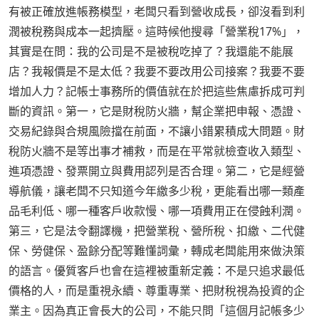
有被正確放進帳務模型，老闆只看到營收成長，卻沒看到利
潤被稅務與成本一起擠壓。這時候他搜尋「營業稅17%」，
其實是在問：我的公司是不是被稅吃掉了？我還能不能展
店？我報價是不是太低？我要不要改用公司接案？我要不要
增加人力？記帳士事務所的價值就在於把這些焦慮拆成可判
斷的資訊。第一，它是財稅防火牆，幫企業把申報、憑證、
交易紀錄與合規風險擋在前面，不讓小錯累積成大問題。財
稅防火牆不是等出事才補救，而是在平常就檢查收入類型、
進項憑證、發票開立與費用認列是否合理。第二，它是經營
導航儀，讓老闆不只知道今年繳多少稅，更能看出哪一類產
品毛利低、哪一種客戶收款慢、哪一項費用正在侵蝕利潤。
第三，它是法令翻譯機，把營業稅、營所稅、扣繳、二代健
保、勞健保、盈餘分配等難懂詞彙，轉成老闆能用來做決策
的語言。優質客戶也會在這裡被重新定義：不是只追求最低
價格的人，而是重視永續、尊重專業、把財稅視為投資的企
業主。因為真正會長大的公司，不能只問「這個月記帳多少