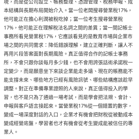
現，而是從公司設立、帳務整理、憑證管理、稅務申報、成
本結構與長期布局開始介入。當一位老闆搜尋營業稅17%，
他可能正在擔心利潤被稅吃掉；當一位考生搜尋營業稅
17%，他可能正在理解稅法名詞之間的差異；當一間記帳士
事務所看見營業稅17%，它應該看見的是教育市場與企業市
場之間的共同需求：降低錯誤理解，建立正確判斷，讓人不
再用片段答案面對長期風險。真正值得合作的記帳士事務
所，不會只跟你談每月多少錢，也不會用誇張話術承諾稅一
定變少，而是願意坐下來談企業能走多遠、現在的帳務能不
能支撐未來、哪些地方已經有風險訊號、哪些結構應該趁早
調整。對正在準備專業證照的人來說，真正值得投入的學
習，也不是只為了通過一場考試，而是學會把法規、會計、
申報與客戶語言接起來。當營業稅17%從一個錯置的數字，
變成一場深度對話的入口，企業才有機會把財稅從被動成本
變成經營底盤，學習者也才有機會從考生變成能被信任的專
業人。