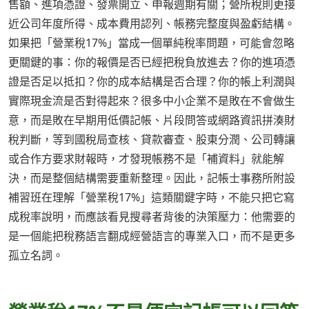
售額、進項憑證、發票開立、申報週期有關；營所稅則更接
近公司年度所得、成本費用認列、帳務完整度與盈虧結構。
如果把「營業稅17%」當成一個單純稅率問題，可能會忽略
更關鍵的事：你的報價是否已經把稅負放進去？你的進項憑
證是否足以抵扣？你的成本結構是否合理？你的帳上利潤與
實際現金流是否對得起來？很多中小企業不是敗在不會做生
意，而是敗在早期用低價記帳、片段問答或網路資訊拼湊財
稅判斷，等到國稅局查核、貸款審查、股東分潤、公司轉讓
或合作方要求財報時，才發現帳務不是「補資料」就能解
決，而是整個結構需要重新整理。因此，記帳士事務所附設
補習班在理解「營業稅17%」這類關鍵字時，不能只把它寫
成稅率說明，而應該看見搜尋者背後的決策壓力：他需要的
是一個能把稅務語言翻成經營語言的專業入口，而不是更多
孤立名詞。