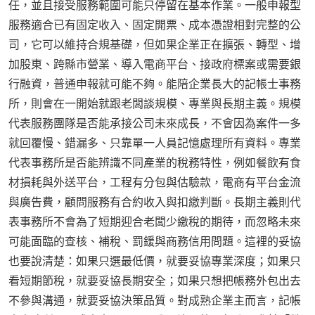
任，並且接受服務範圍可能只停留在基本作業。一般申報型
服務適合已有固定收入、固定開票、成本憑證相對完整的公
司，它可以維持合規基礎，但如果企業正在擴張、轉型、增
加股東、跨縣市營業、導入電商平台、接政府標案或需要銀
行融資，普通申報就可能不夠。能陪企業長大的記帳士事務
所，則會在一開始就跟老闆談規模、專業與長期主義。規模
代表服務團隊是否能承接公司未來成長，不會因為案件一多
就回覆慢、錯漏多、只靠單一人員記憶處理所有資料。專業
代表事務所是否能辨識不同產業的稅務特性，例如餐飲有食
材損耗與外送平台，工程有分包與估驗款，電商有平台金流
與廣告費，顧問服務有合約收入與扣繳判斷。長期主義則代
表事務所不會為了短期迎合老闆少繳稅的期待，而忽略未來
可能面臨的查核、補稅、罰鍰與商務信用問題。這裡的妥協
也要說清楚：如果只選最低價，就要妥協專業深度；如果只
看短期節稅，就要妥協長期安全；如果只想把帳務外包出去
不參與溝通，就要妥協決策品質。對成熟企業主而言，記帳