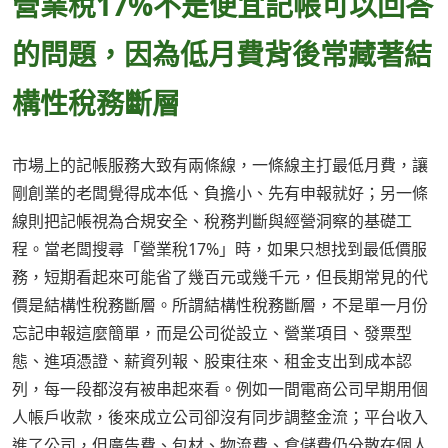
營業稅17%不是便宜記帳可以回答
的問題，因為低月費背後常藏著結
構性稅務斷層
市場上的記帳服務大致有兩條線，一條線主打最低月費，讓
剛創業的老闆覺得成本低、負擔小、先有申報就好；另一條
線則把記帳視為合規安全、稅務判斷與經營洞察的基礎工
程。當老闆搜尋「營業稅17%」時，如果只想找到最低價服
務，短期看起來可能省了幾百元或幾千元，但長期常見的代
價是結構性稅務斷層。所謂結構性稅務斷層，不是單一月份
忘記申報這麼簡單，而是公司從設立、營業項目、發票型
態、進項憑證、薪資列報、股東往來、租金支出到成本認
列，每一段都沒有被串起來看。例如一間電商公司早期用個
人帳戶收款，後來成立公司卻沒有同步調整金流；平台收入
進了公司，但廣告費、包材、物流費、倉儲費仍分散在個人