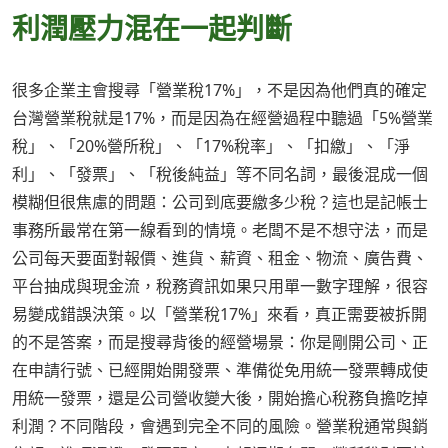
利潤壓力混在一起判斷
很多企業主會搜尋「營業稅17%」，不是因為他們真的確定
台灣營業稅就是17%，而是因為在經營過程中聽過「5%營業
稅」、「20%營所稅」、「17%稅率」、「扣繳」、「淨
利」、「發票」、「稅後純益」等不同名詞，最後混成一個
模糊但很焦慮的問題：公司到底要繳多少稅？這也是記帳士
事務所最常在第一線看到的情境。老闆不是不想守法，而是
公司每天要面對報價、進貨、薪資、租金、物流、廣告費、
平台抽成與現金流，稅務資訊如果只用單一數字理解，很容
易變成錯誤決策。以「營業稅17%」來看，真正需要被拆開
的不是答案，而是搜尋背後的經營場景：你是剛開公司、正
在申請行號、已經開始開發票、準備從免用統一發票轉成使
用統一發票，還是公司營收變大後，開始擔心稅務負擔吃掉
利潤？不同階段，會遇到完全不同的風險。營業稅通常與銷