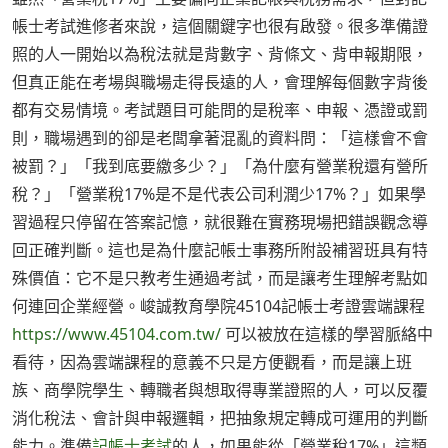
帳士考試進修者來說，這個關鍵字也很有啟發。很多準備證
照的人一開始以為稅法就是背數字、背條文、背申報期限，
但真正能在考場與職場走得長遠的人，會理解每個數字背後
都有交易情境。考試題目可能問的是稅率、申報、憑證或罰
則，職場遇到的卻是老闆拿著混亂的資料問：「這樣會不會
被罰？」「我到底要繳多少？」「為什麼有營業稅還有營所
稅？」「營業稅17%是不是代表公司利潤少17%？」如果學
習過程只停留在答案記憶，就很難在實務現場把錯誤觀念導
回正確判斷。這也是為什麼記帳士事務所附設補習班具有特
殊價值：它不是只教考生通過考試，而是讓考生理解考點如
何連回企業經營。峻誠教育學院45104記帳士考證雲端課程
https://www.45104.com.tw/
可以被放在這樣的學習脈絡中
看待，因為雲端課程的意義不只是方便觀看，而是讓上班
族、商學院學生、轉職者與想取得專業證照的人，可以反覆
消化稅法、會計與申報邏輯，把抽象規定轉成可運用的判斷
能力。準備
記帳士考試
的人，如果能從「營業稅17%」這類