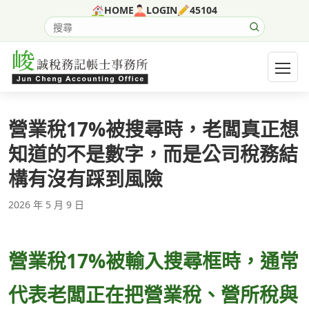
跳至主要內容
HOME
LOGIN
45104
搜尋網站內容
開啟選
營業稅17%被搜尋時，老闆真正想
知道的不是數字，而是公司稅務結
構有沒有踩到風險
2026 年 5 月 9 日
營業稅17%被輸入搜尋框時，通常
代表老闆正在把營業稅、營所稅與