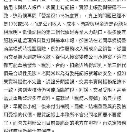
信用卡與私人帳戶，表面上有記帳，實際上帳務與營運不一
致。這時候再問「營業稅17%怎麼算」，真正的問題已經不
是17%或5%，而是公司收入、成本、憑證與現金流是否能互
相說明。低價記帳的第二個代價是專業人力缺口。很多便宜
服務只能處理資料登打與基本申報，卻無法在老闆準備調整
商業模式時提醒風險，例如從服務收入轉成商品銷售、從國
內交易擴大到跨境收款、從個人接案變成公司承攬案，這些
都可能牽動發票、稅別、合約、扣繳與所得認列。第三個代
價是合規性風險。老闆常以為有委託記帳就等於安全，但如
果資料提供不完整、憑證分類錯誤、交易事實與帳務紀錄不
一致，遇到查核時仍可能面臨補稅、罰鍰、交易受阻，甚至
需要重新整理多年資料。這就是「稅務未爆彈」的典型樣
貌：早期省小錢，後來付出補稅、罰鍰、結構重整與商務信
用受損的代價。優質記帳士事務所不會只問老闆要不要便
宜，而會先判斷公司目前最脆弱的地方在哪裡，再決定帳務
服務應該做到什麼深度。