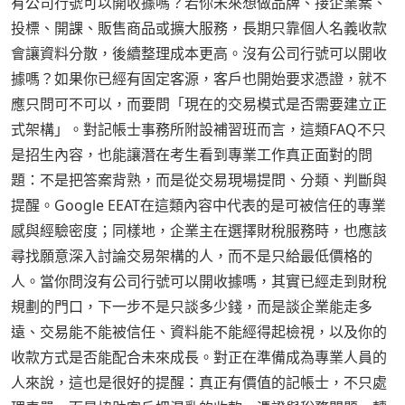
有公司行號可以開收據嗎？若你未來想做品牌、接企業案、
投標、開課、販售商品或擴大服務，長期只靠個人名義收款
會讓資料分散，後續整理成本更高。沒有公司行號可以開收
據嗎？如果你已經有固定客源，客戶也開始要求憑證，就不
應只問可不可以，而要問「現在的交易模式是否需要建立正
式架構」。對記帳士事務所附設補習班而言，這類FAQ不只
是招生內容，也能讓潛在考生看到專業工作真正面對的問
題：不是把答案背熟，而是從交易現場提問、分類、判斷與
提醒。Google EEAT在這類內容中代表的是可被信任的專業
感與經驗密度；同樣地，企業主在選擇財稅服務時，也應該
尋找願意深入討論交易架構的人，而不是只給最低價格的
人。當你問沒有公司行號可以開收據嗎，其實已經走到財稅
規劃的門口，下一步不是只談多少錢，而是談企業能走多
遠、交易能不能被信任、資料能不能經得起檢視，以及你的
收款方式是否能配合未來成長。對正在準備成為專業人員的
人來說，這也是很好的提醒：真正有價值的記帳士，不只處