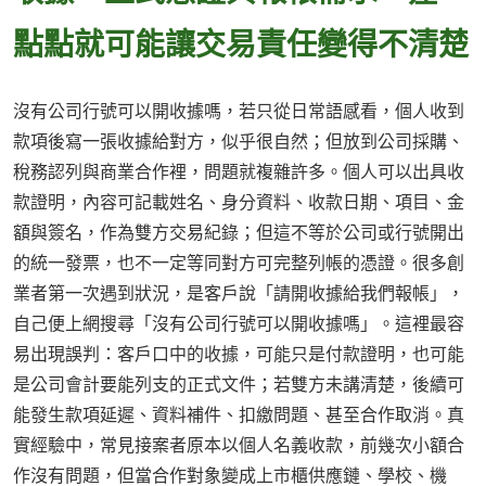
點點就可能讓交易責任變得不清楚
沒有公司行號可以開收據嗎，若只從日常語感看，個人收到
款項後寫一張收據給對方，似乎很自然；但放到公司採購、
稅務認列與商業合作裡，問題就複雜許多。個人可以出具收
款證明，內容可記載姓名、身分資料、收款日期、項目、金
額與簽名，作為雙方交易紀錄；但這不等於公司或行號開出
的統一發票，也不一定等同對方可完整列帳的憑證。很多創
業者第一次遇到狀況，是客戶說「請開收據給我們報帳」，
自己便上網搜尋「沒有公司行號可以開收據嗎」。這裡最容
易出現誤判：客戶口中的收據，可能只是付款證明，也可能
是公司會計要能列支的正式文件；若雙方未講清楚，後續可
能發生款項延遲、資料補件、扣繳問題、甚至合作取消。真
實經驗中，常見接案者原本以個人名義收款，前幾次小額合
作沒有問題，但當合作對象變成上市櫃供應鏈、學校、機