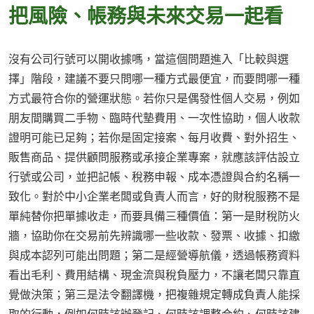
把風險、帳務與未來交易一起看
沒有公司行號可以開收據嗎，當這個問題進入「比較與選
擇」階段，建議不要只問哪一種方式最便宜，而要問哪一種
方式最符合你的營運狀態。若你只是偶發性個人交易，例如
朋友間購買二手物、臨時代墊費用、一次性協助，個人收款
證明可能已足夠；若你是固定接案、每月收費、對外招生、
販售商品、提供顧問服務或承接企業專案，就應該評估設立
行號或公司，並把記帳、稅務申報、成本憑證與合約名稱一
致化。對於中小企業老闆或負責人而言，好的財稅服務不是
單純替你把單據收走，而要具備三種價值：第一是財稅防火
牆，協助你在交易前先辨識哪一些收款、發票、收據、扣繳
與成本認列可能出問題；第二是經營導航儀，透過帳務資料
看出毛利、費用結構、現金流與稅負壓力，不讓老闆只靠直
覺做決策；第三是法令翻譯機，把複雜規定轉成負責人能採