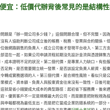
便宜：低價代辦背後常見的是結構性
的問題是「辦一間公司多少錢？」這個問題合理，但不完整。因
有沒有人協助判斷公司成立後的帳務、稅務、發票與合約關係。
一位做網路銷售的負責人，成立公司後才發現平台收入、第三方
全部混在一起，如果公司申請流程前期沒先設計金流與憑證歸集
到、成本證明不足的狀況。第二個代價，是專業人力缺口。有些
是否足夠、是否需要開立統一發票、是否該設定負責人薪資、股
法令轉成實務選項的人。第三個代價，是合規性風險。看似只是
營業模式、資本額、負責人與股東資金往來沒有一致性，日後可
。這就是省小錢變成大成本的典型路徑：起初省下服務費，後來
延宕。優質客戶不一定是規模最大的公司，而是願意把財稅視為
帳與申報都視為最低支出，而是把它當成企業防錯系統的一部分
務現場可以互相連結的地方，因為正在準備
記帳士考試
的人，若