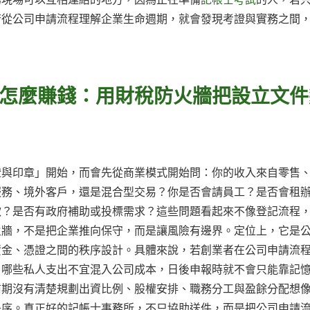
若從公司申請流程理解企業生命週期，就會發現考證與實務之間
怎麼賺錢：用財稅防火牆把設立文件
證與印章」開始，而會先從商業模式開始問：你的收入來自零售
服務、境外客戶，還是混合型交易？你是否會請員工？是否會租
款？是否有政府補助或投標需求？這些問題看起來不像登記流程
火牆，不是把企業推向保守，而是讓風險有邊界。定位上，它是
資金、憑證之間的秩序設計。具體來說，若創業者在公司申請流
、哪些私人支出不宜混入公司成本，日後申報時就不會只能靠記
前期沒有清楚規劃出資比例、股權安排、職務分工與盈餘分配想
失序。真正好的記帳士事務所，不只協助送件，而是把公司申請