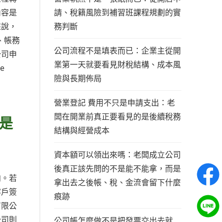
請、稅籍風險到補習班課程規劃的實
內容是
務判斷
來說，
、帳務
公司流程不是填表而已：企業主從開
公司申
業第一天就要看見財稅結構、成本風
e
險與長期佈局
營業登記 費用不只是申請支出：老
闆在開業前真正要看見的是後續稅務
是
結構與經營成本
資本額可以領出來嗎：老闆成立公司
後真正該先問的不是能不能拿，而是
向。若
拿出去之後帳、稅、金流會留下什麼
客戶簽
痕跡
有限公
公司則
公司帳怎麼做不是把發票交出去就