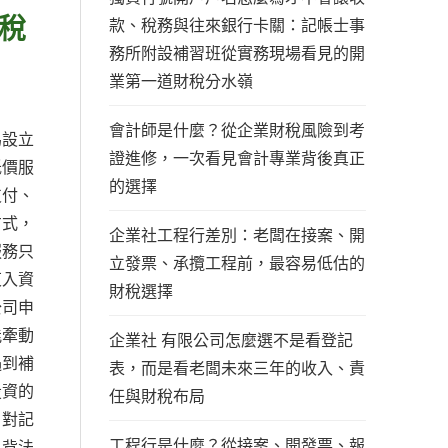
稅
款、稅務與往來銀行卡關：記帳士事
務所附設補習班從實務現場看見的開
業第一道財稅分水嶺
會計師是什麼？從企業財稅風險到考
為設立
證進修，一次看見會計專業背後真正
低價服
的選擇
支付、
方式，
企業社工程行差別：老闆在接案、開
服務只
立發票、承攬工程前，最容易低估的
東入資
財稅選擇
公司申
能牽動
企業社 有限公司怎麼選不是看登記
遇到補
表，而是看老闆未來三年的收入、責
投資的
任與財稅布局
。對記
工程行是什麼？從接案、開發票、報
只背法