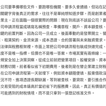
立公司要準備哪些文件、要跑哪些機關、要多久會通過，但站在
個關鍵字背後真正的需求，往往不是單純想知道步驟，而是創業
企業主，正在面臨一個很實際的問題：現在到底該不該設公司？
公司申請流程當成填寫名稱預查、準備章程、開戶、資本額查核
關鍵的前置判斷。因為公司一旦成立，後面牽動的是發票開立、
保、租賃契約、金流來源、成本憑證、合約簽署與未來融資需求
個法律與稅務框架裡。市面上常把公司申請流程包裝成快速完成
速度不是唯一指標，低價也不是唯一答案。市場其實有兩條線：
合規安全加上決策洞察，從成立前就把營業項目、股權安排、資
司財務切開。前者看似省下初期費用，後者則是在替企業建立財
是在公司申請流程第一天就埋下，例如資本額隨便填、股東借款
狀況不符、進項憑證長期缺漏，等到被查核、要貸款、要引進合
與交易受阻的成本遠高於當初省下的服務費。因此，真正有價值
年可能遇到的財稅情境，而不是只拿到一張登記核准文件。