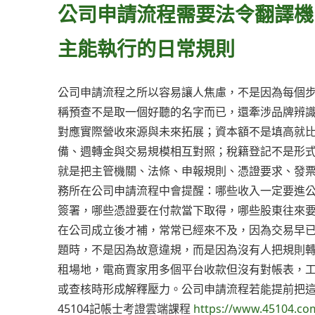
公司申請流程需要法令翻譯機
主能執行的日常規則
公司申請流程之所以容易讓人焦慮，不是因為每個
稱預查不是取一個好聽的名字而已，還牽涉品牌辨
對應實際營收來源與未來拓展；資本額不是填高就
備、週轉金與交易規模相互對照；稅籍登記不是形
就是把主管機關、法條、申報規則、憑證要求、發
務所在公司申請流程中會提醒：哪些收入一定要進
簽署，哪些憑證要在付款當下取得，哪些股東往來
在公司成立後才補，常常已經來不及，因為交易早
題時，不是因為故意違規，而是因為沒有人把規則
租場地，電商賣家用多個平台收款但沒有對帳表，
或查核時形成解釋壓力。公司申請流程若能提前把
45104記帳士考證雲端課程
https://www.45104.co