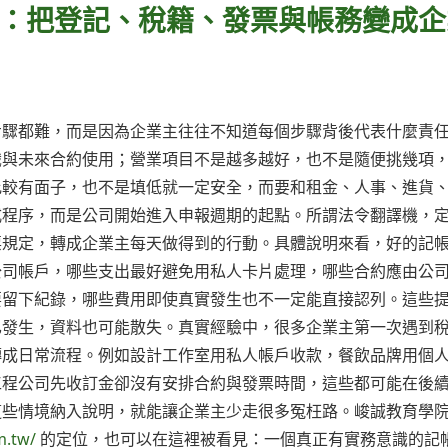
：把登記、稅籍、發票與帳務變成企
步驟都難，而是因為企業主往往不知道每個步驟背後代表什麼責
識與未來合約使用；營業項目不是越多越好，也不是隨便挑幾項
比較有面子，也不是填低就一定安全，而要和租金、人事、進貨
式程序，而是公司開始進入申報週期的起點。所謂法令翻譯機，
票規定，轉成企業主每天做得到的行動。具體說明來看，好的記
公司帳戶，哪些支出最好避免用私人卡片處理，哪些合約應由公
要留下紀錄，哪些費用即使真實發生也不一定能直接認列。這些
已發生，資料也可能散失。真實經驗中，很多企業主第一次遇到
轉成日常流程。例如設計工作室用私人帳戶收款，餐飲品牌用個
工程公司先收訂金卻沒有安排合約與發票時間，這些都可能在後
這些情境納入說明，就能讓企業主少走很多冤枉路。峻誠教育學
m.tw/
的定位，也可以在這裡被看見：一個真正有實務意識的記