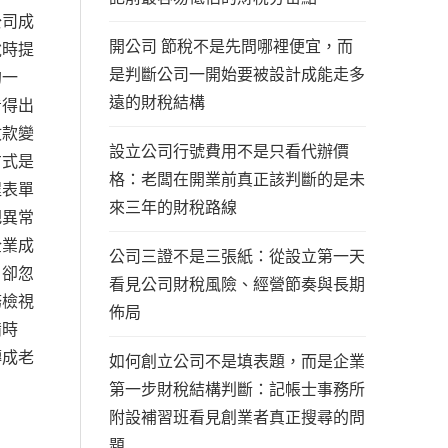
公司成
開公司 節稅不是先問哪裡便宜，而
稅時提
是判斷公司一開始要被設計成能走多
約一
遠的財稅結構
看得出
收款變
設立公司行號費用不是只看代辦價
方式是
格：老闆在開業前真正該判斷的是未
程表單
來三年的財稅路線
把異常
企業成
公司三證不是三張紙：從設立第一天
，卻忽
看見公司財稅風險、經營節奏與長期
務檢視
佈局
備時
轉成老
如何創立公司不是填表題，而是企業
第一步財稅結構判斷：記帳士事務所
附設補習班看見創業者真正搜尋的問
題