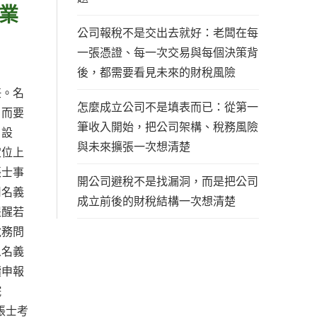
業
公司報稅不是交出去就好：老闆在每
一張憑證、每一次交易與每個決策背
後，都需要看見未來的財稅風險
任。名
怎麼成立公司不是填表而已：從第一
，而要
筆收入開始，把公司架構、稅務風險
、設
與未來擴張一次想清楚
定位上
帳士事
開公司避稅不是找漏洞，而是把公司
司名義
成立前後的財稅結構一次想清楚
提醒若
稅務問
人名義
續申報
院
帳士考