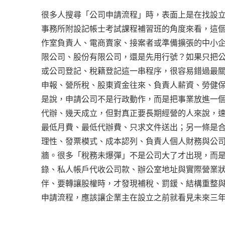
很多人搜尋「公司申請流程」時，表面上是在找設
事務所附設記帳士考試課程補習班的角度來看，這
作室負責人、電商賣家、接案者或準備擴張的中小
限公司、股份有限公司，還是先用行號？如果只把
或公司登記、稅籍登記這一串程序，很容易錯過最
申報、營所稅、股東資金往來、負責人薪資、勞健
是說，申請公司不是行政動作，而是把事業放進一
代辦、幾天成立，但對真正要長期經營的人來說，
最低月費、最低代辦費、只求文件送出；另一條是
理性、發票模式、成本認列、負責人個人財務與公
牆。很多「稅務未爆彈」不是公司大了才出現，而
錄、私人帳戶代收公司款、辦公室地址與實際營業
伴、要轉讓股權時，才發現補稅、罰鍰、結構重整
申請流程，應該讓企業主在設立之前就看見未來三