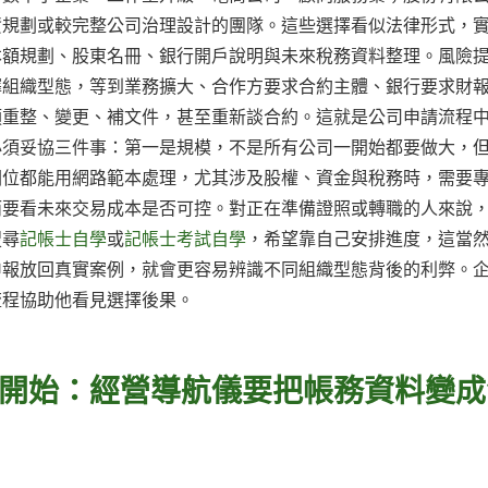
資規劃或較完整公司治理設計的團隊。這些選擇看似法律形式，
本額規劃、股東名冊、銀行開戶說明與未來稅務資料整理。風險
擇組織型態，等到業務擴大、合作方要求合約主體、銀行要求財
須重整、變更、補文件，甚至重新談合約。這就是公司申請流程
必須妥協三件事：第一是規模，不是所有公司一開始都要做大，
欄位都能用網路範本處理，尤其涉及股權、資金與稅務時，需要
而要看未來交易成本是否可控。對正在準備證照或轉職的人來說
搜尋
記帳士自學
或
記帳士考試自學
，希望靠自己安排進度，這當
申報放回真實案例，就會更容易辨識不同組織型態背後的利弊。
流程協助他看見選擇後果。
開始：經營導航儀要把帳務資料變成