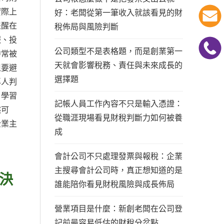
實際上
好：老闆從第一筆收入就該看見的財
提醒在
稅佈局與風險判斷
報、投
公司類型不是表格題，而是創業第一
中常被
天就會影響稅務、責任與未來成長的
但要避
選擇題
專人判
，學習
記帳人員工作內容不只是輸入憑證：
然可
從職涯現場看見財稅判斷力如何被養
企業主
成
會計公司不只處理發票與報稅：企業
主搜尋會計公司時，真正想知道的是
決
誰能陪你看見財稅風險與成長佈局
營業項目是什麼：新創老闆在公司登
記前最容易低估的財稅分岔點