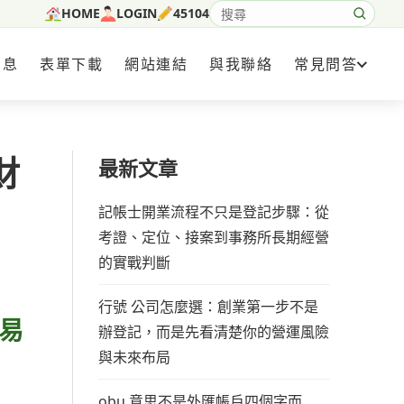
HOME
LOGIN
45104
搜尋網站內容
消息
表單下載
網站連結
與我聯絡
常見問答
財
最新文章
記帳士開業流程不只是登記步驟：從
考證、定位、接案到事務所長期經營
的實戰判斷
行號 公司怎麼選：創業第一步不是
易
辦登記，而是先看清楚你的營運風險
與未來布局
obu 意思不是外匯帳戶四個字而