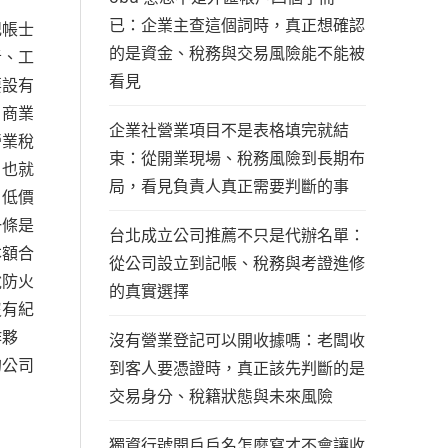
已：企業主查這個詞時，真正想確認
記帳士
的是資金、稅務與交易風險能不能被
者、工
看見
要設有
、商業
企業社營業項目不是表格填完就結
營業稅
束：從開業現場、稅務風險到長期布
。也就
局，看見負責人真正需要判斷的事
、低價
一條是
台北成立公司推薦不只是代辦名單：
本額合
從公司設立到記帳、稅務與考證進修
稅防火
的真實選擇
沒有紀
作夥
沒有營業登記可以開收據嗎：老闆收
的公司
到客人要憑證時，真正該先判斷的是
交易身分、稅籍狀態與未來風險
獨資行號開戶戶名怎麼寫才不會讓收