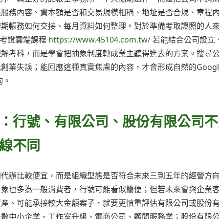
來服務內容、資本額是否和交易規模相稱、地址是否合規、章程
初期帳務如何交接、每月資料如何整理。對於準備考取證照的人
士考證雲端課程
https://www.45104.com.tw/
若能結合公司設立
理解考科，而是學會把抽象制度轉成業主聽得進去的方案。搜尋
業失誤；能回應這種真實焦慮的內容，才會形成自然的Googl
詢。
：行號、有限公司、股份有限公司不
線不同
間代辦比較便宜，而是組織型態是否符合未來三到五年的經營方
對象也多為一般消費者，行號可能看似簡便；但若未來會與企業
資產、可能承接較大金額案子，就要更慎重評估有限公司或股份
多數中小企業、工作室升級、電商公司、顧問服務業；股份有限