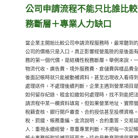
公司申請流程不能只比誰比較
務斷層＋專業人力缺口
當企業主開始比較公司申請流程服務時，最常聽到
公司的價格只是入口，真正影響經營風險的是後面
務的第一個代價，是結構性稅務斷層。舉例來說，
物流代收、廣告費、境外服務費、倉儲費與樣品費
後面記帳時就只能被動補資料，甚至出現收入看得
處理送件，不處理後續判斷，企業主遇到營業項目
如何留存紀錄、租金扣繳如何處理時，找不到能把
請流程中某一欄資料填寫，但如果營業地址、實際
稅籍查核、銀行開戶審查、合約授信甚至投標資格
稅、罰鍰、帳務重編、金流說明、合約重簽、交易
人：重視永續經營，尊重專業判斷，不把每一次記
帳士事務所附設補習班而言，這也是教育現場與實