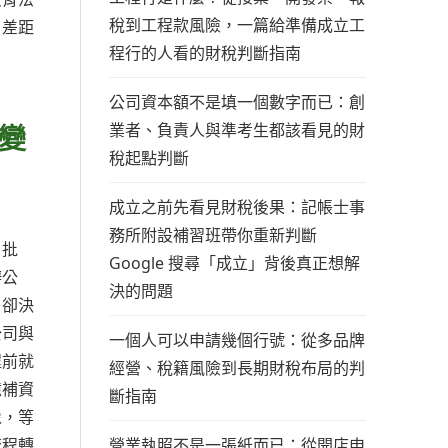
稅到工程款風險，一篇給準備成立工
，差距
程行的人看的財稅判斷指南
公司資本額不是填一個數字而已：創
變
業者、負責人與準考生都該看見的財
稅起點判斷
成立之前先看見財稅後果：記帳士事
務所附設補習班帶你重新判斷
、批
Google 搜尋「成立」背後真正想解
辦公
決的問題
，卻決
公司與
一個人可以申請幾個行號：從多品牌
程前就
經營、稅籍風險到長期財稅布局的判
憶補資
斷指南
像，等
營業執照不是一張紙而已：從開店申
流程轉