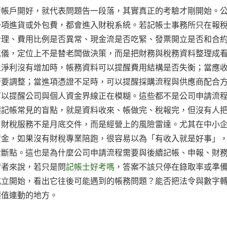
行帳戶開好，就代表問題告一段落，其實真正的考驗才剛開始。
一項進貨或外包費，都會進入財稅系統。若記帳士事務所只在報
合理、費用比例是否異常、現金流是否吃緊、發票開立是否和合
航儀，定位上不是替老闆做決策，而是把財務與稅務資料整理成
但淨利沒有增加時，帳務資料可以提醒費用結構是否失衡；當應
否要調整；當進項憑證不足時，可以提醒採購流程與供應商配合
可以提醒公司與個人資金界線正在模糊。這些都不是公司申請流
價記帳常見的盲點，就是資料收來、帳做完、稅報完，但沒有人
，財稅服務不是月底交件，而是經營上的風險雷達。尤其在中小
資金，如果沒有財稅專業陪跑，很容易以為「有收入就是好事」
金斷點。這也是為什麼公司申請流程需要與後續記帳、申報、財
習者來說，若只是問
記帳士好考嗎
，答案不該只停在錄取率或準
成立開始，看出它往後可能遇到的帳務問題？能否把法令與數字
價值連動的地方。