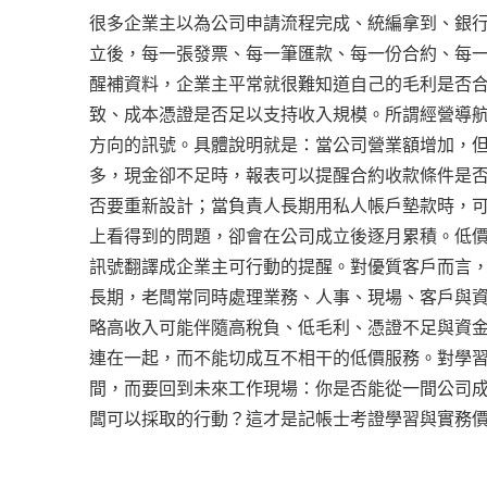
很多企業主以為公司申請流程完成、統編拿到、銀
立後，每一張發票、每一筆匯款、每一份合約、每
醒補資料，企業主平常就很難知道自己的毛利是否
致、成本憑證是否足以支持收入規模。所謂經營導
方向的訊號。具體說明就是：當公司營業額增加，
多，現金卻不足時，報表可以提醒合約收款條件是
否要重新設計；當負責人長期用私人帳戶墊款時，
上看得到的問題，卻會在公司成立後逐月累積。低
訊號翻譯成企業主可行動的提醒。對優質客戶而言
長期，老闆常同時處理業務、人事、現場、客戶與
略高收入可能伴隨高稅負、低毛利、憑證不足與資
連在一起，而不能切成互不相干的低價服務。對學
間，而要回到未來工作現場：你是否能從一間公司
闆可以採取的行動？這才是記帳士考證學習與實務