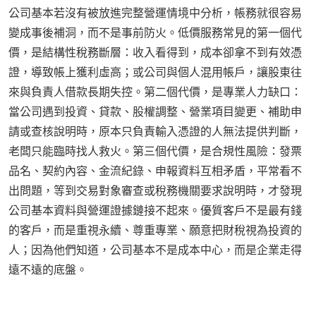
公司基本若沒有被放進完整營運情境中分析，帳務就很容易
變成事後補洞，而不是事前防火。低價服務常見的第一個代
價，是結構性稅務斷層：收入看得到，成本卻拿不到有效憑
證，導致帳上獲利虛高；或公司與個人混用帳戶，讓股東往
來與負責人借款長期失控。第二個代價，是專業人力缺口：
當公司遇到投資、貸款、股權調整、營業項目變更、補助申
請或查核說明時，原本只負責輸入憑證的人無法提供判斷，
老闆只能臨時找人救火。第三個代價，是合規性風險：發票
品名、契約內容、金流紀錄、申報資料互相矛盾，平常看不
出問題，等到交易對象審查或稅務機關要求說明時，才發現
公司基本資料與營運證據鏈接不起來。優質客戶不是最有錢
的客戶，而是重視永續、尊重專業、願意把財稅視為投資的
人；因為他們知道，公司基本不是成本中心，而是企業走得
遠不遠的底盤。