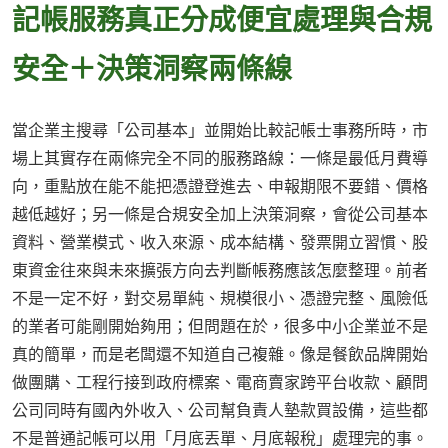
記帳服務真正分成便宜處理與合規
安全＋決策洞察兩條線
當企業主搜尋「公司基本」並開始比較記帳士事務所時，市
場上其實存在兩條完全不同的服務路線：一條是最低月費導
向，重點放在能不能把憑證登進去、申報期限不要錯、價格
越低越好；另一條是合規安全加上決策洞察，會從公司基本
資料、營業模式、收入來源、成本結構、發票開立習慣、股
東資金往來與未來擴張方向去判斷帳務應該怎麼整理。前者
不是一定不好，對交易單純、規模很小、憑證完整、風險低
的業者可能剛開始夠用；但問題在於，很多中小企業並不是
真的簡單，而是老闆還不知道自己複雜。像是餐飲品牌開始
做團購、工程行接到政府標案、電商賣家跨平台收款、顧問
公司同時有國內外收入、公司幫負責人墊款買設備，這些都
不是普通記帳可以用「月底丟單、月底報稅」處理完的事。