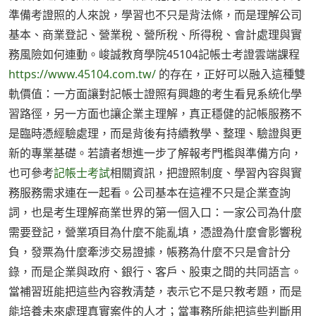
準備考證照的人來說，學習也不只是背法條，而是理解公司
基本、商業登記、營業稅、營所稅、所得稅、會計處理與實
務風險如何連動。峻誠教育學院45104記帳士考證雲端課程
https://www.45104.com.tw/
的存在，正好可以融入這種雙
軌價值：一方面讓對記帳士證照有興趣的考生看見系統化學
習路徑，另一方面也讓企業主理解，真正穩健的記帳服務不
是臨時憑經驗處理，而是背後有持續教學、整理、驗證與更
新的專業基礎。若讀者想進一步了解報考門檻與準備方向，
也可參考
記帳士考試
相關資訊，把證照制度、學習內容與實
務服務需求連在一起看。公司基本在這裡不只是企業查詢
詞，也是考生理解商業世界的第一個入口：一家公司為什麼
需要登記，營業項目為什麼不能亂填，憑證為什麼會影響稅
負，發票為什麼牽涉交易證據，帳務為什麼不只是會計分
錄，而是企業與政府、銀行、客戶、股東之間的共同語言。
當補習班能把這些內容教清楚，表示它不是只教考題，而是
能培養未來處理真實案件的人才；當事務所能把這些判斷用