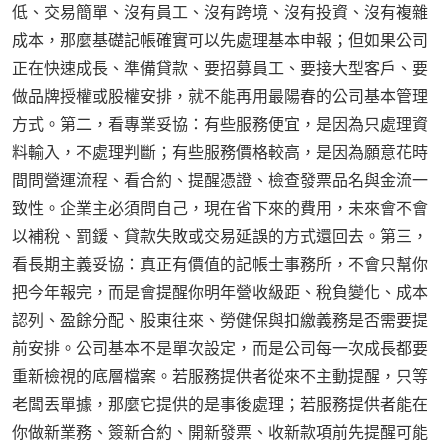
低、交易簡單、沒有員工、沒有跨境、沒有投資、沒有複雜
成本，那麼基礎記帳確實可以先處理基本申報；但如果公司
正在快速成長、準備貸款、要招募員工、要接大型客戶、要
做品牌授權或股權安排，就不能再用最陽春的公司基本管理
方式。第二，看專業妥協：有些服務便宜，是因為只處理資
料輸入，不處理判斷；有些服務價格較高，是因為願意花時
間問營運流程、看合約、提醒憑證、檢查發票品名與金流一
致性。企業主必須問自己，現在省下來的費用，未來會不會
以補稅、罰鍰、貸款失敗或交易延誤的方式還回去。第三，
看長期主義妥協：真正有價值的記帳士事務所，不會只幫你
把今年報完，而是會提醒你明年營收級距、稅負變化、成本
認列、盈餘分配、股東往來、勞健保與扣繳義務是否需要提
前安排。公司基本不是單次設定，而是公司每一次成長都要
重新檢視的底層檔案。若服務提供者從來不主動提醒，只等
老闆丟單據，那麼它提供的是事後處理；若服務提供者能在
你做新業務、簽新合約、開新發票、收新款項前先提醒可能