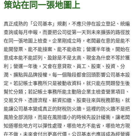
策站在同一張地圖上
真正成熟的「公司基本」規劃，不應只停在設立登記、統編
查詢或每月申報，而要把公司從第一天到未來擴張的路徑放
在同一張地圖上檢查。企業剛成立時，老闆最在意的是能不
能開發票、能不能接案、能不能收款；營運半年後，開始在
意成本能不能認列、盈餘是不是太高、現金為什麼不等於獲
利；營運一年後，又會在意貸款、員工、股東、投資、分
潤、擴點與品牌授權。每一個階段都會回頭影響公司基本設
定。若記帳士事務所只是被動收資料，就只能在問題發生後
幫忙分類；若記帳士事務所能主動陪企業主檢查營業項目、
交易文件、憑證流程、薪資扣繳、股東往來與稅務節點，就
能讓公司基本變成真正的財稅防火牆。這裡的防火牆不是把
風險全部消除，而是在風險還小的時候先設計緩衝，讓老闆
知道哪些地方可以彈性處理，哪些地方不能省，哪些地方現
在不做，未來會付出更高代價。公司基本也應該成為經營導