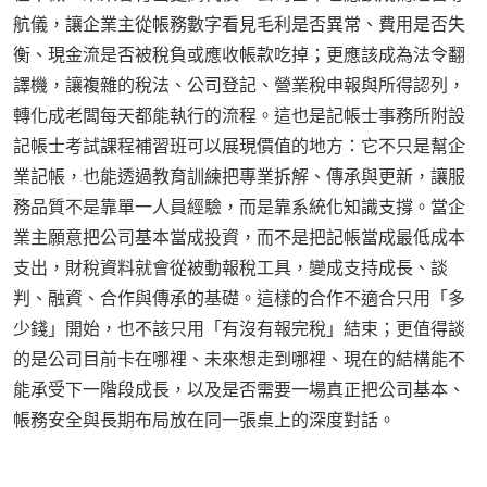
航儀，讓企業主從帳務數字看見毛利是否異常、費用是否失
衡、現金流是否被稅負或應收帳款吃掉；更應該成為法令翻
譯機，讓複雜的稅法、公司登記、營業稅申報與所得認列，
轉化成老闆每天都能執行的流程。這也是記帳士事務所附設
記帳士考試課程補習班可以展現價值的地方：它不只是幫企
業記帳，也能透過教育訓練把專業拆解、傳承與更新，讓服
務品質不是靠單一人員經驗，而是靠系統化知識支撐。當企
業主願意把公司基本當成投資，而不是把記帳當成最低成本
支出，財稅資料就會從被動報稅工具，變成支持成長、談
判、融資、合作與傳承的基礎。這樣的合作不適合只用「多
少錢」開始，也不該只用「有沒有報完稅」結束；更值得談
的是公司目前卡在哪裡、未來想走到哪裡、現在的結構能不
能承受下一階段成長，以及是否需要一場真正把公司基本、
帳務安全與長期布局放在同一張桌上的深度對話。