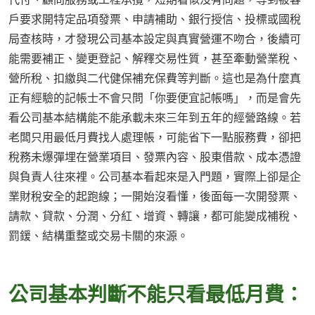
戶要求開特定品項發票、申請補助、銀行授信、投標或國稅
局查核時，才發現公司基本設定與真實營運不吻合，後續可
能需要補正、變更登記、解釋交易性質，甚至牽動營業稅、
營所稅、扣繳與二代健保補充保費等判斷。這也是為什麼真
正有經驗的記帳士不會只問「你要便宜記帳嗎」，而是會先
看公司基本結構能不能承載未來三年到五年的經營路線。若
老闆只用最低月費找人處理帳，可能省下一點服務費，卻把
稅務未爆彈埋在營業項目、發票內容、股東借款、成本憑證
與負責人往來裡。公司基本看起來是入門題，實際上卻是企
業財稅安全的起跑線；一開始沒看懂，後面每一次開發票、
請款、貸款、分潤、分紅、增資、轉讓，都可能變成補稅、
罰鍰、結構重整或交易卡關的來源。
公司基本判斷不能只看最低月費：