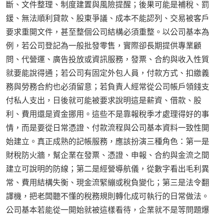
斷、文件整理、制度建置與風險提醒；後果可能是補稅、罰
鍰、無法順利貸款、股東爭議、成本不能認列、交易被客戶
要求重開文件，甚至整個公司結構必須重整。以公司基本為
例，若公司登記為一般批發零售，實際卻長期提供專業顧
問、代營運、廣告投放或資訊服務，發票、合約與收入性質
就要能說得通；若公司有固定外包人員，付款方式、扣繳義
務與勞務合約也必須留意；若負責人經常從公司帳戶領錢支
付私人支出，日後就可能被要求說明這是薪資、借款、股
利、費用還是資金挪用。這些不是靠報稅季才處理得好的事
情，而是要從日常憑證、付款流程與公司基本資料一致性開
始建立。真正成熟的記帳服務，應該扮演三種角色：第一是
財稅防火牆，幫企業在發票、憑證、申報、合約與金流之間
建立可說明的防線；第二是經營導航儀，從數字看出毛利異
常、費用結構失衡、現金流緊繃或稅負變化；第三是法令翻
譯機，把老闆聽不懂的稅務規則轉化成可執行的日常做法。
公司基本若能從一開始就被這樣看待，企業就不是等問題爆