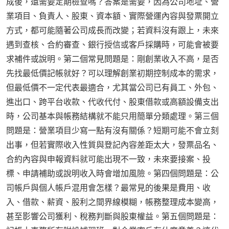
成後，還需要定期檢查嗎？答案是需要，因為公司地址、營
業項目、負責人、股東、資本額、實際營運內容與發票開立
方式，都可能隨著公司成長而改變；若資料沒有跟上，未來
遇到查核、合約審查、銀行授信或客戶採購時，可能會被要
求補件或說明。第二個常見問題是：剛創業收入不高，是否
先找最低價記帳就好？可以理解創業初期控制成本的需求，
但最低價不一定代表最適合，尤其當公司已有員工、外包、
進出口、跨平台收款、代收代付、股東借款或高額設備支出
時，公司基本與帳務結構就不能只用簡單分類處理。第三個
問題是：營業項目少寫一點有沒有關係？短期可能不會立刻
出事，但若實際收入性質與登記內容差距太大，發票品名、
合約內容與申報資料就可能出現不一致，未來要接案、投
標、申請補助或說明收入時會增加風險。第四個問題是：公
司帳戶與個人帳戶混用會怎樣？最常見的後果是費用、收
入、借款、薪資、股利之間界線模糊，帳務整理成本變高，
甚至影響公司獲利、稅務判斷與股東權益。第五個問題是：