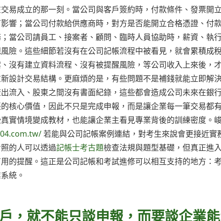
在交易成立的那一刻。當公司與客戶簽約時，付款條件、發票開
下影響；當公司付款給供應商時，對方是否能開立合格憑證、付
務；當公司請員工、接案者、顧問、臨時人員協助時，薪資、執
規風險。這些細節若沒有在公司記帳流程中被看見，就會累積成
案、沒有建立資料流程、沒有被提醒風險，等公司收入上來後，
重新設計交易結構。更麻煩的是，有些問題不是補錢就能立即解
流出流入、股東之間沒有書面紀錄，這些都會造成公司未來在銀
帳的核心價值，因此不只是完成申報，而是讓企業每一筆交易都
些真實情境變成教材，也能讓企業主看見專業背後的訓練密度。
104.com.tw/
若能與公司記帳案例連結，對考生來說會更接近實
考照的人可以透過
記帳士考古題
檢查法規與題型基礎，但真正進
有用的提醒。這正是公司記帳和考試進修可以相互支持的地方：
業系統。
戶，就不能只談申報，而要談企業能