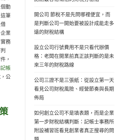
三個動
開公司 節稅不是先問哪裡便宜，而
？這筆
是判斷公司一開始要被設計成能走多
是借
遠的財稅結構
多企業
用實務
設立公司行號費用不是只看代辦價
何判
格：老闆在開業前真正該判斷的是未
案件，
來三年的財稅路線
問
記帳
說，公
公司三證不是三張紙：從設立第一天
看見公司財稅風險、經營節奏與長期
佈局
策
如何創立公司不是填表題，而是企業
第一步財稅結構判斷：記帳士事務所
附設補習班看見創業者真正搜尋的問
題