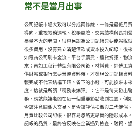
常不是當月出事
公司記帳市場大致可以分成兩條線，一條是最低月
導向，重視帳務邏輯、稅務風險、交易結構與長期
票量不大的老闆，很容易認為公司記帳只要能報稅
很多費用，沒有建立清楚借款或資本投入紀錄，後
如電商公司刷卡金流、平台手續費、退貨折讓、物
來；再如工程行轉型有限公司後，材料費、師傅工
供財報或銀行需要營運資料時，才發現公司記帳資
報完成不代表結構正確。省下的小錢，可能換來未
度。這就是所謂「稅務未爆彈」：它不是每天發出
務，應該能讓老闆在每一個重要節點收到提醒，例
否該注意關係人交易、是否該評估扣繳與二代健保
月費比較公司記帳，很容易忽略更昂貴的隱形成本
記帳的品質，最終會反映在企業遇到檢查、融資、