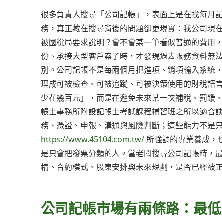
很多負責人搜尋「公司記帳」，表面上是在找每月
務，真正藏在搜尋背後的問題卻更現實：我公司現
被國稅局要求說明？會不會某一筆看似普通的費用
份、承接大型客戶案子時，才發現過去帳務資料無
別。公司記帳不是每兩個月把進項、銷項輸入系統
理成可被檢查、可被追蹤、可被決策使用的財稅語
少花幾百元」，而是在避免未來某一次補稅、罰鍰
帳士事務所附設記帳士考試課程補習班之所以適合
務、憑證、申報、溝通與風險判斷；這些能力不是只
https://www.45104.com.tw/
所強調的專業養成，
是只會把發票分類的人。當老闆搜尋公司記帳時，
構、合約模式、股東安排與未來規劃，是否已經被
公司記帳市場有兩條路：最低