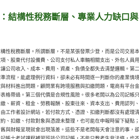
：結構性稅務斷層、專業人力缺口與
結構性稅務斷層。所謂斷層，不是某張發票少登，而是公司交易
款項、股東代付設備費、公司支付私人車輛相關支出、外包人員
會讓公司收入、成本、費用、資產、負債全都失去清楚邏輯。第
標準流程，能處理例行資料，卻未必有時間逐一判斷你的產業情
款與材料進出問題，顧問業有跨境服務與扣繳問題，電商有平台
套表格帶過。第三個代價是合規性風險。很多老闆以為公司記帳
扣繳、薪資、租金、勞務報酬、股東往來、資本支出、費用認列
自由工作者設計網站，若付款方式、憑證、扣繳判斷都沒有處理
契約、扣繳、付款對象與憑證未整理，也可能在申報時留下疑點
折舊與財報呈現就會出現落差。這些不是老闆每天會注意的事，
設記帳士考試課程補習班談公司記帳，不能只教考生背法條，也