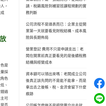
請、稅籍風險到補習班課程規劃的實
的人，
務判斷
政成
公司流程不是填表而已：企業主從開
業第一天就要看見財稅結構、成本風
放
險與長期佈局
營業登記 費用不只是申請支出：老
闆在開業前真正要看見的是後續稅務
結構與經營成本
角色是
大量採
資本額可以領出來嗎：老闆成立公司
個角色
後真正該先問的不是能不能拿，而是
太低、
拿出去之後帳、稅、金流會留下什麼
會錯過
痕跡
業主可
方是否
公司帳怎麼做不是把發票交出去就