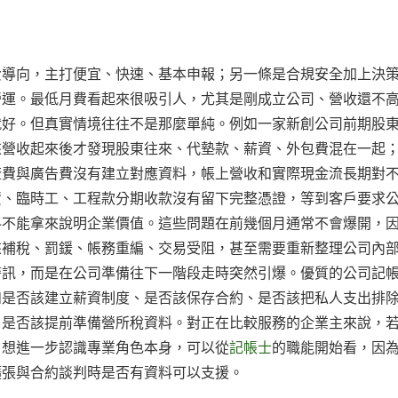
費導向，主打便宜、快速、基本申報；另一條是合規安全加上決
營運。最低月費看起來很吸引人，尤其是剛成立公司、營收還不
就好。但真實情境往往不是那麼單純。例如一家新創公司前期股
來營收起來後才發現股東往來、代墊款、薪資、外包費混在一起
流費與廣告費沒有建立對應資料，帳上營收和實際現金流長期對
資、臨時工、工程款分期收款沒有留下完整憑證，等到客戶要求
料不能拿來說明企業價值。這些問題在前幾個月通常不會爆開，
來補稅、罰鍰、帳務重編、交易受阻，甚至需要重新整理公司內
警訊，而是在公司準備往下一階段走時突然引爆。優質的公司記
如是否該建立薪資制度、是否該保存合約、是否該把私人支出排
、是否該提前準備營所稅資料。對正在比較服務的企業主來說，
。想進一步認識專業角色本身，可以從
記帳士
的職能開始看，因
擴張與合約談判時是否有資料可以支援。