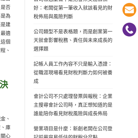
；是否
好：老闆從第一筆收入就該看見的財
不是為
稅佈局與風險判斷
而是建
公司類型不是表格題，而是創業第一
，最適
天就會影響稅務、責任與未來成長的
入這個
選擇題
課程、
記帳人員工作內容不只是輸入憑證：
從職涯現場看見財稅判斷力如何被養
成
決
會計公司不只處理發票與報稅：企業
主搜尋會計公司時，真正想知道的是
誰能陪你看見財稅風險與成長佈局
現金、
流、庫
營業項目是什麼：新創老闆在公司登
司關心
記前最容易低估的財稅分岔點