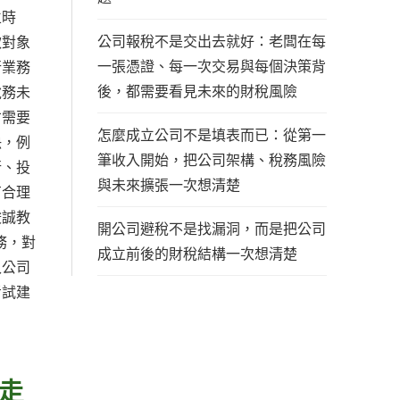
立時
公司報稅不是交出去就好：老闆在每
款對象
一張憑證、每一次交易與每個決策背
行業務
後，都需要看見未來的財稅風險
稅務未
才需要
怎麼成立公司不是填表而已：從第一
決，例
筆收入開始，把公司架構、稅務風險
行、投
與未來擴張一次想清楚
有合理
峻誠教
開公司避稅不是找漏洞，而是把公司
務，對
成立前後的財稅結構一次想清楚
入公司
考試建
走