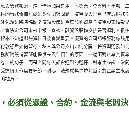
差旅與勞務報酬。這些情境如果只用「收發票、登資料、申報」
記帳的實務價值在於能夠先問對問題：這筆收入是否已完成服務
、外包還是臨時協助？這項設備是否應該列資產？這筆股東匯款
際上會決定公司未來申報、查核、融資與股權安排是否順利。很
是根本不知道哪些資料日後會變重要。優質的公司記帳服務應該
、付款憑證如何留存、私人與公司支出如何分開、薪資與勞務如
事務所附設補習班能提供差異化價值的原因：一端面對企業真實
考卷上的句子，而是老闆每天都會遇到的選擇。對考生來說，常
接受這份工作需要細節、耐心、法規感與情境判斷；對企業主來
看的地方。
，必須從憑證、合約、金流與老闆決