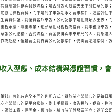
會提醒憑證保存與付款流程；是否能說明哪些支出不能任意列帳
稅前協助檢視資料，而不是到了申報期限才要求補件。這些評估
產生實質保護。對優質客戶來說，公司記帳不是把麻煩丟出去，
常重視永續、尊重專業，也願意把財稅視為投資。對事務所來說
願意談公司結構、合約流程、資金安排與未來布局的人。對想進
以作為起點，但若要面對真實公司記帳案件，仍需要透過案例、
收入型態、成本結構與憑證習慣，會
一筆錢」可能有完全不同的判斷方式。餐飲業老闆關心的是每日
電商老闆關心的是平台撥款、刷卡手續費、廣告投放、退貨、物
款、師傅工資、保固金、預收款、驗收時間與發票開立；顧問公