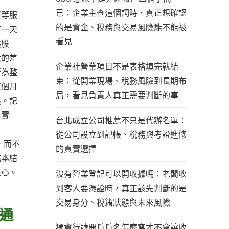
已：企業主查這個詞時，真正想確認
帳等服
的是資金、稅務與交易風險能不能被
有一天
看見
讓股
大的差
企業社營業項目不是表格填完就結
行為整
束：從開業現場、稅務風險到長期布
這個月
局，看見負責人真正需要判斷的事
議。記
、實
台北成立公司推薦不只是代辦名單：
從公司設立到記帳、稅務與考證進修
，而不
的真實選擇
成本結
核心。
沒有營業登記可以開收據嗎：老闆收
到客人要憑證時，真正該先判斷的是
交易身分、稅籍狀態與未來風險
通
獨資行號開戶戶名怎麼寫才不會讓收