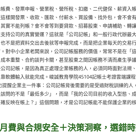
記帳費、發票申報、營業稅、營所稅、扣繳、二代健保、薪資入
在這樣開發票、收款、匯款、付薪水、買設備、找外包，會不會
，其實不能列帳？會不會等到要貸款、招募股東、申請補助、轉
法支持公司的真實營運？這就是「公司記帳」和一般行政代辦最
，也不是把資料交出去後就等申報完成，而是把企業每天的交易
言。對中小企業老闆來說，公司記帳服務的價值，常常不是在「
、成本重整、合約談判卡關，甚至股東之間因帳務不清而產生爭
談公司記帳，是因為真正處理企業帳務的人，必須同時面對法規
靠軟體輸入就能完成。峻誠教育學院45104記帳士考證雲端課程
也提醒企業主一件事：公司記帳背後需要的是受過財稅訓練的人
最該問的不是「最低多少」，而是「我的公司目前的收入型態、
正確反映在帳上？」這個問題，才是公司記帳能不能保護企業的
月費與合規安全＋決策洞察，選錯時