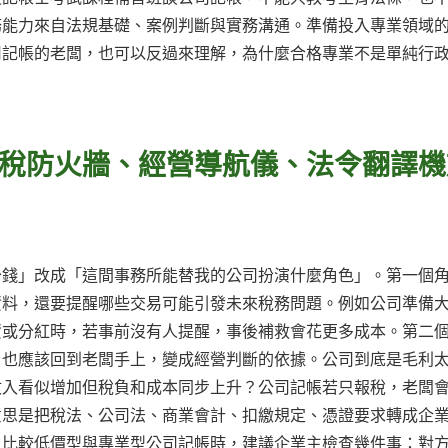
務能力來自法規基礎、案例判斷與實務溝通。準備投入專業領域
司記帳的老闆，也可以反過來理解，為什麼合格專業不是單純行
稅防火牆、經營導航儀、法令翻譯機
少錢」改成「這間事務所能替我的公司扮演什麼角色」。第一個
資料，還要提醒哪些交易可能引發未來稅務問題。例如公司準備
資或分紅時，若事前沒有人提醒，事後補救會花更多成本。第二
，也應該回到老闆手上，變成經營判斷的依據。公司到底是毛利
收入看似增加但稅負和成本同步上升？公司記帳若只報稅，老闆
意思是把稅法、公司法、商業會計、扣繳規定、憑證要求轉成企
。比較低價型與專業型公司記帳時，建議企業主檢查幾件事：對