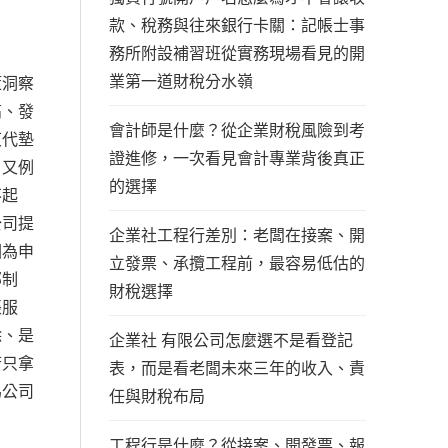
款、稅務與往來銀行卡關：記帳士事
務所附設補習班從實務現場看見的開
業第一道財稅分水嶺
策洞察
高、發
會計師是什麼？從企業財稅風險到考
東代墊
證進修，一次看見會計專業背後真正
；又例
的選擇
不起
公司提
企業社工程行差別：老闆在接案、開
因為申
立發票、承攬工程前，最容易低估的
部制
財稅選擇
帳服
除、是
企業社 有限公司怎麼選不是看登記
若只拿
表，而是看老闆未來三年的收入、責
為公司
任與財稅布局
工程行是什麼？從接案、開發票、報