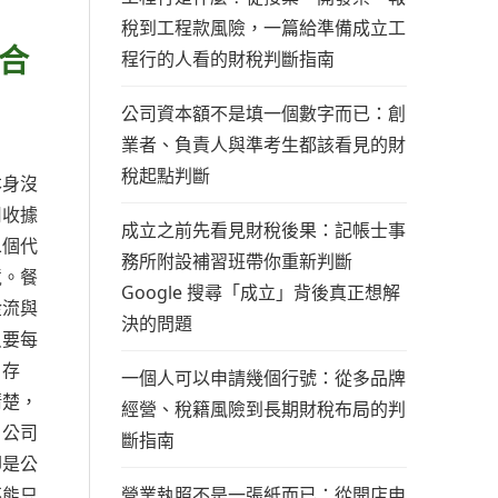
稅到工程款風險，一篇給準備成立工
合
程行的人看的財稅判斷指南
公司資本額不是填一個數字而已：創
業者、負責人與準考生都該看見的財
稅起點判斷
本身沒
用收據
成立之前先看見財稅後果：記帳士事
二個代
務所附設補習班帶你重新判斷
境。餐
Google 搜尋「成立」背後真正想解
金流與
決的問題
只要每
、存
一個人可以申請幾個行號：從多品牌
清楚，
經營、稅籍風險到長期財稅布局的判
；公司
斷指南
卻是公
營業執照不是一張紙而已：從開店申
不能只