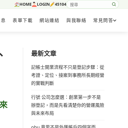
HOME
LOGIN
45104
搜尋網站內容
消息
表單下載
網站連結
與我聯絡
常見問答
、
最新文章
記帳士開業流程不只是登記步驟：從
考證、定位、接案到事務所長期經營
的實戰判斷
行號 公司怎麼選：創業第一步不是
來
辦登記，而是先看清楚你的營運風險
與未來布局
obu 意思不是外匯帳戶四個字而