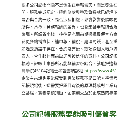
很多公司記帳問題不是發生在申報當天，而是發生
間、服務完成認定、違約條款與稅務負擔就已經埋
是否與合約一致、是否涉及扣繳，都會影響後續帳
所得、承攬、勞務報酬的差異，也會影響申報與合
爆彈。所謂省小錢，往往是老闆前期選擇最便宜方
花更多錢補資料、補申報、補稅、處理罰鍰，甚至
如過去憑證不存在、合約沒有簽、款項從個人帳戶
資人、合作夥伴面前缺乏可被信任的資料。公司記
軌跡。記帳士事務所若能與補習班結合，就能把這
育學院45104記帳士考證雲端課程
https://www.45
企業主來說也更能感受到專業服務不是口號。準備
記帳現場後，還需要把題目背後的原理轉成對企業
立基礎，實務累積判斷，企業則受益於更成熟的專
公司記帳服務要能吸引優質客