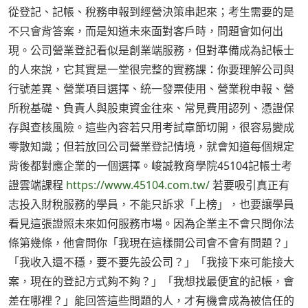
從登記、記帳、稅務申報到經營決策串起來；考生需要的是
不只會背答案，而是知道未來面對客戶時，問題會如何出
現。公司營業登記看似是創業端服務，但對準備成為記帳士
的人來說，它其實是一堂很完整的實務課：你要理解公司與
行號差異、營業項目選擇、統一發票使用、營業稅申報、營
所稅基礎、負責人與股東資金往來、常見費用認列、憑證保
存與查核風險。這些內容若只用考試章節切開，很容易變成
零散知識；但若放回公司營業登記情境，就會知道每個規定
背後都對應企業的一個選擇。峻誠教育學院45104記帳士考
證雲端課程
https://www.45104.com.tw/
若要吸引真正有
志投入財稅服務的學員，不能只訴求「上榜」，也要讓學員
看見這張證照未來如何服務市場。因為企業主不會只問你法
條第幾條，他會問你「我現在這樣開公司會不會有問題？」
「我收入還不穩，要不要先設公司？」「我接下來可能接大
案，現在的登記方式夠不夠？」「我想找最便宜的記帳，會
差在哪裡？」能回答這些問題的人，才有機會成為被信任的