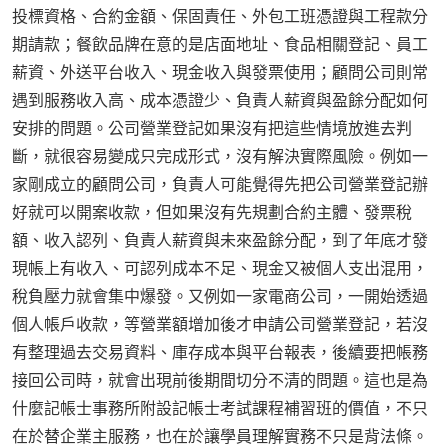
投標資格、合約金額、保固責任、外包工班憑證與工程款分
期請款；餐飲品牌在意的是店面地址、食品相關登記、員工
薪資、外送平台收入、現金收入與發票使用；顧問公司則常
遇到服務收入高、成本憑證少、負責人薪資與盈餘分配如何
安排的問題。公司營業登記如果沒有把這些情境放進去判
斷，就很容易變成只完成形式，沒有解決實際風險。例如一
家剛成立的顧問公司，負責人可能覺得先把公司營業登記辦
好就可以開案收款，但如果沒有先規劃合約主體、發票稅
額、收入認列、負責人薪資與未來盈餘分配，到了年底才發
現帳上有收入、可認列成本不足、現金又被個人支出混用，
稅負壓力就會集中爆發。又例如一家電商公司，一開始透過
個人帳戶收款，等營業額增加後才申請公司營業登記，若沒
有整理過去交易資料、庫存成本與平台報表，後續要把帳務
接回公司時，就會出現前後期間切分不清的問題。這也是為
什麼記帳士事務所附設記帳士考試課程補習班的價值，不只
在於替企業主服務，也在於讓學員理解實務不只是背法條。