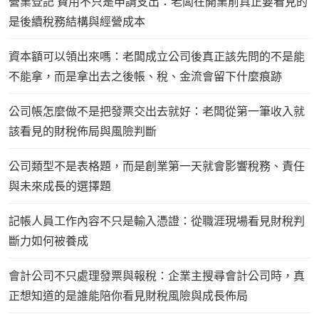
營業登記 費用不只是申請支出：老闆在開業前真正要看見的
是後續稅務結構與經營成本
資本額可以領出來嗎：老闆成立公司後真正該先問的不是能
不能拿，而是拿出去之後帳、稅、金流會留下什麼痕跡
公司帳怎麼做不是把發票交出去就好：老闆從第一筆收入就
該看見的財稅佈局與風險判斷
公司類型不是表格題，而是創業第一天就會影響稅務、責任
與未來成長的選擇題
記帳人員工作內容不只是輸入憑證：從職涯現場看見財稅判
斷力如何被養成
會計公司不只處理發票與報稅：企業主搜尋會計公司時，真
正想知道的是誰能陪你看見財稅風險與成長佈局