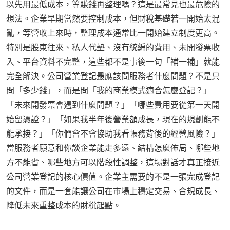
以先用最低成本，等賺錢再整理嗎？這是最常見也最危險的
想法。企業早期當然要控制成本，但財稅基礎若一開始太混
亂，等營收上來時，整理成本通常比一開始建立制度更高。
特別是股東往來、私人代墊、沒有統編的費用、未開發票收
入、平台資料不完整，這些都不是事後一句「補一補」就能
完全解決。公司營業登記最應該問服務者什麼問題？不是只
問「多少錢」，而是問「我的商業模式適合怎麼登記？」
「未來開發票會遇到什麼問題？」「哪些費用要從第一天開
始留憑證？」「如果我半年後營業額成長，現在的規劃能不
能承接？」「你們會不會協助我看帳務背後的經營風險？」
當服務者願意和你談企業能走多遠、結構怎麼佈局、哪些地
方不能省、哪些地方可以階段性調整，這場對話才真正接近
公司營業登記的核心價值。企業主需要的不是一張完成登記
的文件，而是一套能讓公司在市場上穩定交易、合規成長、
降低未來重整成本的財稅起點。