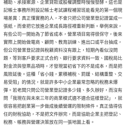
補助、承接案源、企業貸款或股權調整時慢慢發酵。這也是
記帳士事務所附設記帳士考試課程補習班能看見的第一個現
場差異：真正懂實務的人，不會只把公司營業登記證當成一
張紙，而會把它放進企業成長路徑裡重新判斷。舉例來說，
有些公司一開始為了節省成本，營業項目寫得很保守，後來
實際上開始做電商、顧問、教育訓練、進出口或平台抽成，
但公司營業登記證與稅籍資料沒有跟上，短期內看似沒問
題，等到客戶要求正式合約、銀行要求資料一致、國稅局比
對金流與發票品項時，才發現當初省下的不是成本，而是把
風險延後。這種「省小錢，累積補稅、罰鍰、結構重整、交
易受阻」的情況，就是許多中小企業最常忽略的稅務未爆
彈。若老闆只問公司營業登記證多少錢、多久辦好，而沒有
問「我現在與未來三年的商業模式適不適合這樣登記」，就
很容易把創業第一步做成後續營運的限制條件。真正值得信
任的財稅協助，不是把文件辦完，而是協助企業主把登記、
稅務、帳務與營運決策放在同一張地圖上看。