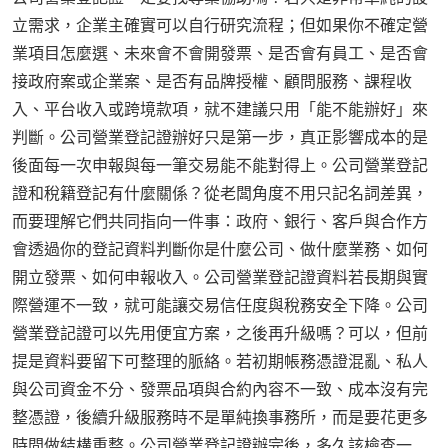
立需求，企業主確實可以自行研究流程；但如果你不確定營
業項目怎麼選、未來會不會開發票、是否會有員工、是否會
接政府案或企業案、是否有品牌授權、顧問服務、課程收
入、平台收入或跨境款項，就不建議只用「能不能辦好」來
判斷。公司營業登記證辦好只是第一步，真正影響成本的是
後面每一次申報與每一筆交易能不能對得上。公司營業登記
證和稅籍登記有什麼關係？從老闆角度不用只記名詞差異，
而要理解它們共同指向一件事：政府、銀行、客戶與合作方
會透過你的登記資料判斷你是什麼公司、做什麼業務、如何
開立發票、如何申報收入。公司營業登記證資料若長期與實
際營運不一致，就可能讓交易信任度與稅務安全下降。公司
營業登記證可以先用便宜方案，之後再升級嗎？可以，但前
提是資料要留下可整理的脈絡。若初期帳務憑證混亂、私人
與公司資金不分、發票品項與合約內容不一致、成本沒有完
整憑證，後續升級服務時不是單純換事務所，而是要花更多
時間做結構重整。公司營業登記證辦完後，多久該檢查一