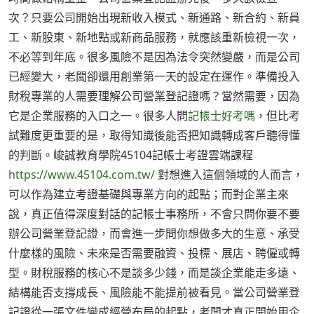
次？只要公司開始出現新收入模式、新通路、新合約、新員
工、新股東、新地點或新商品服務，就應該重新檢視一次，
不必等到年底。很多風險不是因為法令突然變嚴，而是公司
已經變大，老闆卻還用創業第一天的設定在運作。準備投入
財稅專業的人需要理解公司營業登記證嗎？當然需要，因為
它是企業服務的入口之一。很多人問
記帳士好考嗎
，但比考
試難度更重要的是，取得知識後能否把知識轉成客戶聽得懂
的判斷。峻誠教育學院45104記帳士考證雲端課程
https://www.45104.com.tw/
對想進入這個領域的人而言，
可以作為建立考證基礎與專業方向的起點；而對企業主來
說，真正值得深度對話的記帳士事務所，不會只問你要不要
辦公司營業登記證，而會進一步問你想做多大的生意、承受
什麼樣的風險、未來是否需要融資、投標、展店、聘僱或轉
型。財稅服務的核心不是談多少錢，而是談企業能走多遠、
結構能否支撐成長、風險能不能提前被看見。當公司營業登
記證從一張文件變成經營布局的起點，老闆才真正開始用企