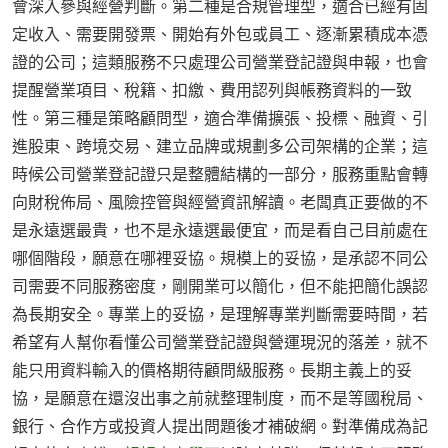
會深入參與經營判斷。第二種是合規管理型，適合已經有固
定收入、需要開發票、開始有外包或員工、逐漸累積成本憑
證的公司；這類服務不只處理公司營業登記證與申報，也會
提醒營業項目、稅籍、扣繳、費用認列與帳務資料的一致
性。第三種是策略顧問型，適合準備擴張、投標、融資、引
進股東、跨境交易、建立品牌或規劃多公司架構的企業；這
時候公司營業登記證只是整體結構的一部分，服務重點會轉
向財稅佈局、風險控管與經營資訊解讀。老闆真正要做的不
是永遠選最貴，也不是永遠選最便宜，而是看自己目前處在
哪個階段，願意在哪裡妥協。規模上的妥協，是承認不同公
司需要不同服務密度，剛開業可以簡化，但不能把簡化誤認
為長期安全。專業上的妥協，是理解專業判斷需要時間，若
希望有人幫你看懂公司營業登記證與營運現況的落差，就不
能只用資料輸入的價格期待顧問級服務。長期主義上的妥
協，是願意在還沒出事之前就整理制度，而不是等國稅局、
銀行、合作方或投資人提出問題後才補破網。對準備成為記