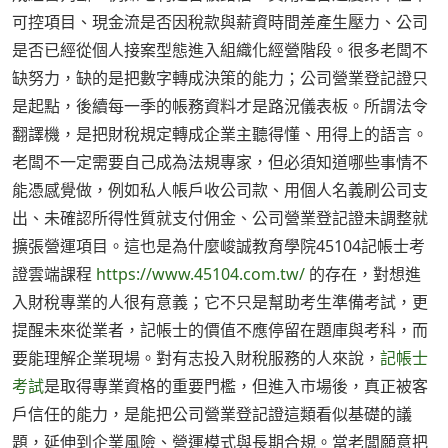
可控項目、現金流是否因稅款與薪資時間差產生壓力、公司
是否已經從個人接案型態進入組織化經營階段。很多老闆不
缺努力，缺的是把數字轉成決策的能力；公司營業登記證只
是起點，後續每一季的帳務資料才是路況儀表板。所謂法令
翻譯機，是把財稅規定轉成企業主聽得懂、用得上的語言。
老闆不一定需要自己成為法規專家，但必須知道哪些事情不
能憑感覺做，例如私人帳戶收公司款、用個人名義刷公司支
出、未確認所得性質就支付佣金、公司營業登記證未調整就
擴張營運項目。這也是為什麼峻誠教育學院45104記帳士考
證雲端課程
https://www.45104.com.tw/
的存在，對想進
入財稅專業的人很有意義；它不只是幫助考生準備考試，更
提醒未來從業者，記帳士的價值不應停留在題庫與考科，而
要能理解企業現場。對有志投入財稅服務的人來說，
記帳士
考試
是取得專業資格的重要門檻，但進入市場後，真正被客
戶信任的能力，是能把公司營業登記證這類看似基礎的議
題，延伸到企業風險、營運模式與長期合規。當老闆願意把