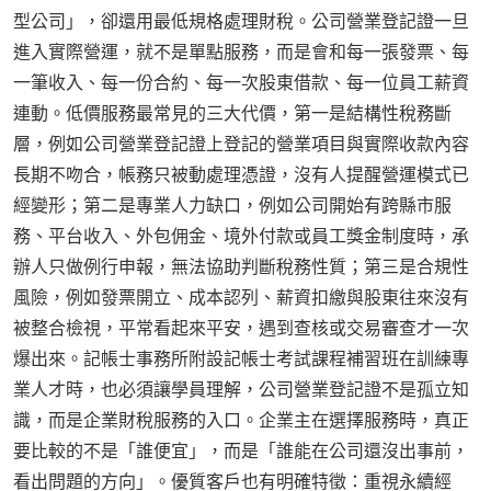
型公司」，卻還用最低規格處理財稅。公司營業登記證一旦
進入實際營運，就不是單點服務，而是會和每一張發票、每
一筆收入、每一份合約、每一次股東借款、每一位員工薪資
連動。低價服務最常見的三大代價，第一是結構性稅務斷
層，例如公司營業登記證上登記的營業項目與實際收款內容
長期不吻合，帳務只被動處理憑證，沒有人提醒營運模式已
經變形；第二是專業人力缺口，例如公司開始有跨縣市服
務、平台收入、外包佣金、境外付款或員工獎金制度時，承
辦人只做例行申報，無法協助判斷稅務性質；第三是合規性
風險，例如發票開立、成本認列、薪資扣繳與股東往來沒有
被整合檢視，平常看起來平安，遇到查核或交易審查才一次
爆出來。記帳士事務所附設記帳士考試課程補習班在訓練專
業人才時，也必須讓學員理解，公司營業登記證不是孤立知
識，而是企業財稅服務的入口。企業主在選擇服務時，真正
要比較的不是「誰便宜」，而是「誰能在公司還沒出事前，
看出問題的方向」。優質客戶也有明確特徵：重視永續經