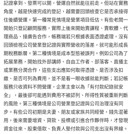
記證拿到、發票可以開，營運自然就能往前走。但站在實務
角度，越是快速完成的登記，越需要回頭檢查它是否承接得
住後續營運。第一種常見情境是營業項目低估。有些老闆一
開始只登記顧問服務，實際上後來開始賣課程、賣軟體、代
理商品、接廣告合作，帳務端若只根據表面憑證處理，沒有
回頭檢視公司營業登記證與實際營收的落差，就可能形成長
期稅務斷層。第二種情境是成本型態被誤判。例如公司為了
拓展業務，開始找外部講師、自由工作者、部落客、直播主
或業務分潤合作，這些支出應如何取得憑證、是否涉及扣
繳、是否可列為費用，並不是看一眼收據就能判斷；若記帳
服務只收資料不問營運，企業主會以為「有付款紀錄就安
全」，最後卻可能遇到費用不被認列、所得性質被重新判斷
的風險。第三種情境是公司營業登記證與公司治理沒有同
步。有些公司初期是夫妻、朋友或家族共同經營，錢先混著
用，後來需要增資、貸款、投標或引進合作夥伴時，才發現
資金往來、股東借款、負責人墊付款與公司支出沒有界線。