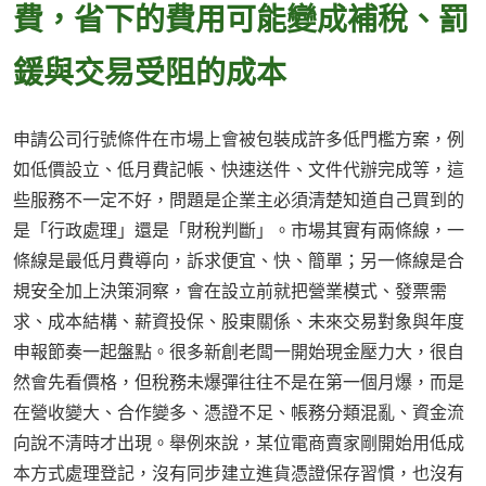
費，省下的費用可能變成補稅、罰
鍰與交易受阻的成本
申請公司行號條件在市場上會被包裝成許多低門檻方案，例
如低價設立、低月費記帳、快速送件、文件代辦完成等，這
些服務不一定不好，問題是企業主必須清楚知道自己買到的
是「行政處理」還是「財稅判斷」。市場其實有兩條線，一
條線是最低月費導向，訴求便宜、快、簡單；另一條線是合
規安全加上決策洞察，會在設立前就把營業模式、發票需
求、成本結構、薪資投保、股東關係、未來交易對象與年度
申報節奏一起盤點。很多新創老闆一開始現金壓力大，很自
然會先看價格，但稅務未爆彈往往不是在第一個月爆，而是
在營收變大、合作變多、憑證不足、帳務分類混亂、資金流
向說不清時才出現。舉例來說，某位電商賣家剛開始用低成
本方式處理登記，沒有同步建立進貨憑證保存習慣，也沒有