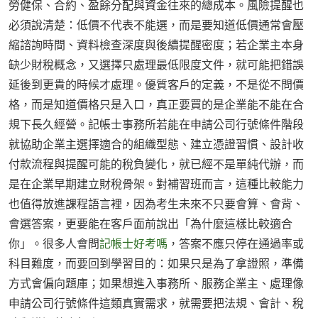
勞健保、合約、盈餘分配與資金往來的總成本。風險提醒也
必須說清楚：低價不代表不能選，而是要知道低價通常會壓
縮諮詢時間、資料檢查深度與後續提醒密度；若企業主本身
缺少財稅概念，又選擇只處理最低限度文件，就可能把錯誤
延後到更貴的時候才處理。優質客戶的定義，不是從不問價
格，而是知道價格只是入口，真正要買的是企業能不能在合
規下長久經營。記帳士事務所若能在申請公司行號條件階段
就協助企業主選擇適合的組織型態、建立憑證習慣、設計收
付款流程與提醒可能的稅負變化，就已經不是單純代辦，而
是在企業早期建立財稅骨架。對補習班而言，這種比較能力
也值得放進課程語言裡，因為考生未來不只要會算、會背、
會選答案，更要能在客戶面前說出「為什麼這樣比較適合
你」。很多人會問
記帳士好考嗎
，答案不應只停在通過率或
科目難度，而要回到學習目的：如果只是為了拿證照，準備
方式會偏向題庫；如果想進入事務所、服務企業主、處理像
申請公司行號條件這類真實需求，就需要把法規、會計、稅