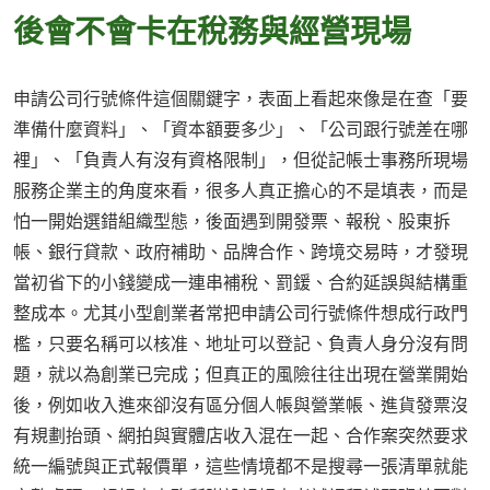
後會不會卡在稅務與經營現場
申請公司行號條件這個關鍵字，表面上看起來像是在查「要
準備什麼資料」、「資本額要多少」、「公司跟行號差在哪
裡」、「負責人有沒有資格限制」，但從記帳士事務所現場
服務企業主的角度來看，很多人真正擔心的不是填表，而是
怕一開始選錯組織型態，後面遇到開發票、報稅、股東拆
帳、銀行貸款、政府補助、品牌合作、跨境交易時，才發現
當初省下的小錢變成一連串補稅、罰鍰、合約延誤與結構重
整成本。尤其小型創業者常把申請公司行號條件想成行政門
檻，只要名稱可以核准、地址可以登記、負責人身分沒有問
題，就以為創業已完成；但真正的風險往往出現在營業開始
後，例如收入進來卻沒有區分個人帳與營業帳、進貨發票沒
有規劃抬頭、網拍與實體店收入混在一起、合作案突然要求
統一編號與正式報價單，這些情境都不是搜尋一張清單就能