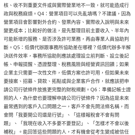
核、收不到重要文件或與實際營業地不一致，就可能造成行
政與稅務麻煩。Q4：營業項目可以先亂填嗎？不建議，因為
營業項目會影響對外合約、發票內容、實際收入說明與未來
變更成本；比較好的做法，是先整理目前主要收入、半年內
可能新增的服務、是否涉及許可業務，再由專業人員協助判
斷。Q5：低價代辦跟事務所協助差在哪裡？低價代辦多半解
決送件效率，事務所協助則應該處理設立前判斷、設立後記
帳、申報提醒、憑證整理、稅務風險與經營資訊回饋；如果
企業主只需要一次性文件，低價方案也許可用，但如果未來
要接案、招募、貸款、拓點或與企業客戶合作，就應該把申
請公司行號條件放進更完整的財稅規劃。Q6：準備記帳士證
照的人，為什麼也要理解申請公司行號條件？因為這是未來
最常遇到的客戶入口問題之一，客戶不會先問法條名稱，而
會問「我要開公司還是行號」、「這樣報稅會不會有問
題」、「我現在收入不多要不要登記」、「怎樣才不會以後
補稅」。能回答這些問題的人，才有機會從考生變成被信任