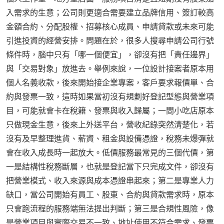
入需求的生意；公司則更適合需要建立品牌信用、簽訂較高
金額合約、分配股權、招募核心成員、申請貸款或未來可能
引進投資的經營安排。問題在於，很多人搜尋申請公司行號
條件時，腦中只有「哪一個便宜」，卻沒有把「責任邊界」
與「交易對象」放進去。舉例來說，一位設計接案者原本用
個人名義收款，後來開始接企業專案，客戶要求報價單、合
約與發票一致，這時如果當初沒有規劃好登記型態與營業項
目，可能就會卡在稅籍、發票與收入歸屬；一間小吃店原本
只做現金生意，後來上外送平台，營收紀錄突然清楚化，若
沒有及早整理進貨、薪資、租金與設備憑證，稅務未爆彈就
會在收入成長時一起放大。低價服務最常見的三個代價，第
一是結構性稅務斷層，也就是登記當下只完成文件，卻沒有
把營業模式、收入來源與成本憑證串起來；第二是專業人力
缺口，當公司開始有員工、股東、合約與貸款需求時，原本
只會跑流程的服務端無法提出判斷；第三是合規性風險，像
是營業項目與實際交易不一致、地址使用不符合需求、發票