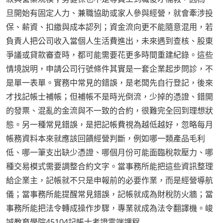
旦開始有固定人力、兼職協助或家人參與經營，就會牽涉投
保、薪資、扣繳與成本認列；資金流向更不能隨意混用，若
負責人把公司收入當個人生活費進出，未來遇到查核、股東
爭議或貸款審查時，都可能需要花更多時間重建紀錄。這些
情境說明，申請公司行號條件其實是一套企業起步問診，不
是單一表單。實務中常見的錯誤，是老闆先自行登記，後來
才找記帳士補帳；但補帳不是時光倒流，少掉的憑證、錯開
的發票、混亂的金流與不一致的合約，很難完全回到理想狀
態。另一種常見錯誤，是把記帳費視為越低越好，忽略每月
帳務資料本來就應該回饋經營判斷，例如哪一類產品毛利
低、哪一筆支出缺少憑證、哪個月份可能面臨稅款壓力、哪
種交易模式需要調整合約文字。當事務所能把這些資訊整理
給企業主，記帳就不只是申報前的必要作業，而是經營導航
儀；當事務所能提醒常見錯誤，記帳就成為財稅防火牆；當
事務所能把法令轉成操作步驟，專業就成為法令翻譯機。峻
誠教育學院45104記帳士考證雲端課程