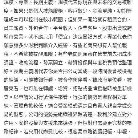
規模、專業、長期主義。規模代表你現在與未來的交易複雜
度，如果只是個人技能服務、客戶數少、金流單純，初期管
理成本可以控制在較小範圍；但如果一開始就有租賃合約、
員工薪資、外包合作、平台收入、企業客戶、股東出資或跨
縣市營業，就不應只用「便宜」決定登記方式。專業代表你
願意讓多少財稅判斷介入經營，有些老闆只想有人幫忙報
稅，不希望被提醒風險；有些老闆則願意在營業前先把成本
憑證、收款流程、發票開立、薪資投保與年度稅負預估整理
好。長期主義則代表你是否把公司當成一段時間後會被檢視
的組織，可能被銀行看、被合作夥伴看、被政府單位看、被
股東看，也可能在轉讓、增資、拓點或品牌授權時被重新檢
查。以申請公司行號條件來看，行號的優勢是流程相對單
純、管理負擔較低，適合營業模式清楚且負責人親自掌握交
易的型態；公司的優勢是組織邊界較清楚，較利於建立對外
信用、安排股權與支援未來擴張，但相對也需要更完整的帳
務紀律。若只用代辦費比較，很容易忽略後續記帳、申報、