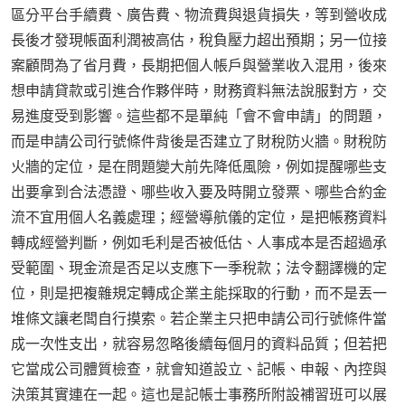
區分平台手續費、廣告費、物流費與退貨損失，等到營收成
長後才發現帳面利潤被高估，稅負壓力超出預期；另一位接
案顧問為了省月費，長期把個人帳戶與營業收入混用，後來
想申請貸款或引進合作夥伴時，財務資料無法說服對方，交
易進度受到影響。這些都不是單純「會不會申請」的問題，
而是申請公司行號條件背後是否建立了財稅防火牆。財稅防
火牆的定位，是在問題變大前先降低風險，例如提醒哪些支
出要拿到合法憑證、哪些收入要及時開立發票、哪些合約金
流不宜用個人名義處理；經營導航儀的定位，是把帳務資料
轉成經營判斷，例如毛利是否被低估、人事成本是否超過承
受範圍、現金流是否足以支應下一季稅款；法令翻譯機的定
位，則是把複雜規定轉成企業主能採取的行動，而不是丟一
堆條文讓老闆自行摸索。若企業主只把申請公司行號條件當
成一次性支出，就容易忽略後續每個月的資料品質；但若把
它當成公司體質檢查，就會知道設立、記帳、申報、內控與
決策其實連在一起。這也是記帳士事務所附設補習班可以展