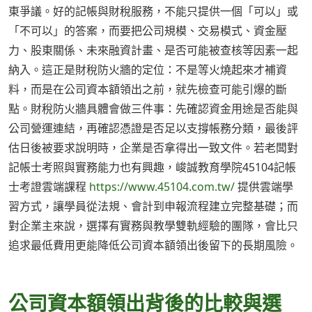
東爭議。好的記帳與財稅服務，不能只提供一個「可以」或
「不可以」的答案，而要把公司規模、交易模式、資金壓
力、股東關係、未來融資計畫、是否可能被查核等因素一起
納入。這正是財稅防火牆的定位：不是等火燒起來才補資
料，而是在公司資本額領出之前，就先檢查可能引爆的斷
點。財稅防火牆具體會做三件事：先確認資金用途是否能與
公司營運連結，再確認憑證是否足以支撐帳務分類，最後評
估日後被要求說明時，企業是否拿得出一致文件。若老闆對
記帳士考照與實務能力也有興趣，峻誠教育學院45104記帳
士考證雲端課程
https://www.45104.com.tw/
提供雲端學
習方式，讓學員從法規、會計到申報流程建立完整基礎；而
對企業主來說，選擇有實務與教學雙軌經驗的團隊，會比只
追求最低費用更能降低公司資本額領出後留下的長期風險。
公司資本額領出背後的比較與選