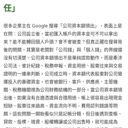
任」
很多企業主在 Google 搜尋「公司資本額領出」，表面上是
在問：公司設立後，當初匯入帳戶的資本金可不可以拿出
來？能不能轉回個人戶頭？會不會被查？但真正藏在搜尋背
後的問題，其實是老闆對「公司錢」與「個人錢」的界線還
沒有切清楚。公司資本額領出不是單純提款動作，而是牽涉
公司法、會計紀錄、稅務申報、資金用途、股東往來與交易
證明的一連串判斷。公司成立時，資本額代表股東對公司營
運投入的基礎資金，也會被銀行、客戶、供應商、主管機
關、稅務機關視為公司財務結構的一部分。當公司資本額領
出後，如果沒有合適憑證與合理用途，帳上很容易出現現金
短缺、股東往來過高、資金流向不明、費用認列錯誤等問
題。這些問題一開始看似只是記帳分類，但日後遇到查帳、
貸款、投標、增資、股權轉讓或公司出售時，就可能成為