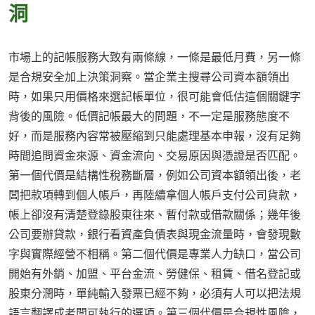
洞
市場上的記帳服務大致有兩條線，一條是最低月費，另一條
是合規安全加上決策洞察。當企業主搜尋公司資本額領出
時，如果只用價格來選記帳單位，很可能會低估這個關鍵字
背後的風險。低價記帳最大的問題，不一定是服務態度不
好，而是服務內容常被壓縮到只能處理基本申報，沒有足夠
時間追問資金來源、資金流向、交易原因與憑證是否匹配。
第一個代價是結構性稅務斷層，例如公司資本額領出後，老
闆把款項轉到個人帳戶，再陸續拿個人帳戶支付公司貨款，
帳上卻沒有清楚登錄股東往來、暫付款或借款關係；幾年後
公司要辦貸款，銀行看資產負債表與現金流量時，會發現數
字與實際經營不相稱。第二個代價是專業人力缺口，當公司
開始有外銷、加盟、平台金流、勞健保、租賃、借名登記或
股東分潤時，單純輸入發票已經不夠，必須有人可以把法規
語言翻譯成老闆可執行的選項。第三個代價是合規性風險，