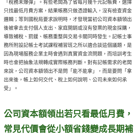
「稅務未爆彈」。有些老闆為了省每月幾千元記帳費，選擇
只找最低月費方案，結果帳務只做憑證輸入，沒有檢查資金
邏輯；等到國稅局要求說明時，才發現當初公司資本額領出
後被拿去支付個人支出、家庭開銷或沒有發票的現金採購，
導致補稅、罰鍰、帳務重整與交易卡關同時發生。記帳士事
務所附設記帳士考試課程補習班之所以適合談這個議題，是
因為現場服務企業主時會遇到真實資金流問題，而培訓考生
時也會把抽象法規轉成實際帳務判斷。對有記帳需求的老闆
來說，公司資本額領出不是問「能不能拿」，而是要問「拿
出來後，帳上如何交代、稅上如何說明、公司未來如何承
受」。
公司資本額領出若只看最低月費，
常見代價會從小額省錢變成長期補