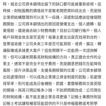
時，過去公司資本額領出留下的缺口都可能被重新檢視。這
時候，財稅服務的價值就不是幫老闆把資料送出去，而是陪
企業把結構整理到可以走下一段路。深度對話應該從幾個問
題開始：公司資本額領出的原因是營運支出、個人週轉、股
東借款，還是過去缺少財務規劃？目前公司銀行帳戶、個人
帳戶與現金收支是否混用？每筆主要支出是否找得到合約、
發票或收據？公司未來三年是否可能貸款、增資、展店、轉
讓股權或承接更大客戶？這些問題不一定能用一次諮詢解
完，但可以讓老闆看見財稅結構的方向。真正適合合作的企
業主，通常不是完全不在乎費用，而是願意把錢花在能降低
風險、提升決策品質、支援長期經營的位置。公司資本額領
出若處理得好，可以成為企業建立資金制度的起點；若處理
得草率，則可能成為日後補稅、罰鍰、重整帳務與交易受阻
的開端。與其只問記帳多少錢，不如把問題改成：公司現在
的財稅結構，能不能支援企業走得更遠？記帳士事務所附設
記帳士考試課程補習班能提供的不只是申報服務或考照學