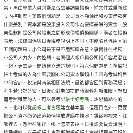
易，再由專業人員判斷是否需要調整帳務、補文件或重新建
立內控制度。第四個問題是：公司資本額領出和股東借款有
什麼差別？資本額是股東投入公司作為營運基礎的資金，股
東借款則是公司與股東之間形成債權債務關係，兩者在帳務
表示、法律關係與日後稅務說明上不同，不能隨意混用。第
五個問題是：小公司是不是不用那麼在意？事實往往相反，
小公司人力少、內控弱、老闆個人帳戶與公司帳戶容易混在
一起，更需要一開始建立清楚規則。第六個問題是：準備記
帳士考試的人為什麼要關心公司資本額領出？因為考試科目
中的會計、稅法與商業相關法規，最後都會回到實務現場；
考生若只記答案，日後面對老闆提問時很難判斷風險。想知
道考照難度的人，可以參考
記帳士好考嗎
；想累積題型的
人，也可以從
記帳士考古題
建立基本盤。但題目之外，更要
把公司資本額領出這類情境放進腦中推演：錢從哪裡來、往
哪裡去、憑證在哪裡、帳上怎麼表達、日後誰要負責說明。
這種訓練，正是記帳士事務所附設記帳士考試課程補習班能