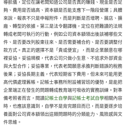
導航儀，定位在讓老闆知道公司是否真的賺錢、現金是否足
夠、費用是否過高、資本額是否能支應下一階段營運；具體
來說，報表不只是申報附件，而是判斷是否增聘、展店、擴
廠、轉型的依據。第三是法令翻譯機，定位在把難讀的法規
轉成老闆可執行的行動，例如公司資本額領出後該補哪些文
件、是否要改列股東往來、是否需要補合約、是否要調整付
款方式。真正的選擇不是「貴或便宜」，而是企業願意在哪
裡妥協。妥協規模，代表公司只做小生意、不追求外部資金
與大型合作；妥協專業，代表老闆願意承擔判斷錯誤的稅務
後果；妥協長期主義，代表短期省下費用，但未來可能用更
高代價處理舊帳。記帳士事務所附設補習班的優勢，是能把
企業端正在發生的問題轉成教育端可吸收的實務訓練。對準
備考照者而言，閱讀
記帳士自學
與
記帳士考試自學
相關內容
時，也應該意識到，自學不是背完題目而已，而是要逐步培
養面對公司資本額領出這類問題時的分類能力、風險感與文
件思維。