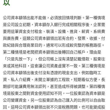
以
公司資本額領出能不能做，必須放回情境判斷。第一種情境
是公司設立初期，資本額存入銀行完成相關程序後，企業需
要用這筆資金支付租金、裝潢、設備、進貨、薪資、系統費
與廣告費，這類公司資本額領出若有合約、發票、收據、付
款紀錄與合理商業目的，通常可以形成較完整的帳務路徑。
第二種情境是老闆把資本額領出後轉回自己帳戶，理由是
「只是先放一下」，但公司帳上沒有清楚記載借款、股東往
來或其他科目，這會讓公司資產虛實不一致。第三種情境是
公司資本額領出後支付沒有憑證的現金支出，例如臨時工
資、私人介紹費、未開立單據的工程款，短期看似方便，長
期卻可能讓費用無法認列，甚至造成所得被調整。第四種情
境是股東之間對資金使用認知不同，一位股東認為資本額是
公司營運資金，另一位股東認為自己匯入的比例可以自由取
回，這時公司資本額領出就不只是稅務問題，也可能變成股