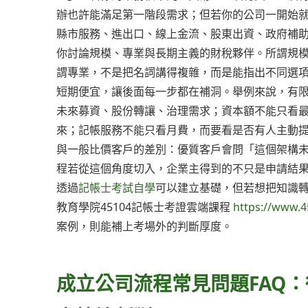
辦也許能滿足第一階段需求；但若你的公司一開始就
縣市服務、進出口、線上金流、股東出資、政府補
你討論規模、專業與長期主義的財稅夥伴。所謂規
謂專業，不是把名詞講得複雜，而是能指出不同選
短期便宜，讓後面每一步都在補洞。舉例來說，有
未來募資、股份轉讓、治理需求；資本額不能只看
來；記帳服務不能只看月費，而要看是否有人主動
與一般比價客戶的差別：優質客戶會問「這個架構
程若從這個角度切入，企業主得到的不只是申請結
透過
記帳士考試自學
可以建立基礎，但若想把知識
教育學院45104記帳士考證雲端課程
https://www.4
案例，則能補上考場外的判斷厚度。
成立公司流程常見問題FAQ