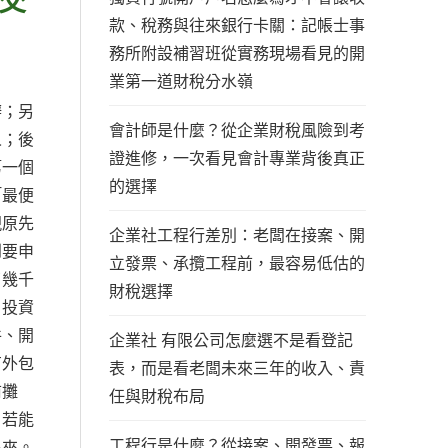
款、稅務與往來銀行卡關：記帳士事
務所附設補習班從實務現場看見的開
業第一道財稅分水嶺
辦；另
會計師是什麼？從企業財稅風險到考
人；後
證進修，一次看見會計專業背後真正
第一個
的選擇
「最便
現原先
企業社工程行差別：老闆在接案、開
到要申
立發票、承攬工程前，最容易低估的
了幾千
財稅選擇
、投資
件、開
企業社 有限公司怎麼選不是看登記
有外包
表，而是看老闆未來三年的收入、責
前攤
任與財稅布局
；若能
工程行是什麼？從接案、開發票、報
出來。