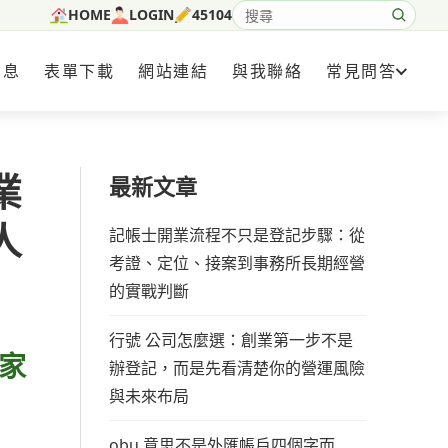
HOME
LOGIN
45104
搜尋網站內容
消息
表單下載
網站連結
與我聯絡
常見問答
業
最新文章
人
記帳士開業流程不只是登記步驟：從
考證、定位、接案到事務所長期經營
的實戰判斷
行號 公司怎麼選：創業第一步不是
家
辦登記，而是先看清楚你的營運風險
與未來布局
obu 意思不是外匯帳戶四個字而