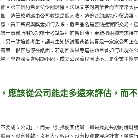
依據。第三個角色是法令翻譯機。法規文字對創業者而言常常太
例如：這筆款項應由公司收還是個人收、這份合約應如何留憑證
扣繳、員工薪資與獎金如何入帳、發票品名是否貼近實際交易。
記帳士事務所附設記帳士考試課程補習班時，更能把兩種需求接
運；另一端培養考生，讓考生知道試題背後其實是一家家公司正
背答案，很容易停在紙面；若能回頭思考這些題目會如何出現在
現場，學習深度會明顯不同。成立公司流程因此不只是企業主搜
，應該從公司能走多遠來評估，而不
要不要成立公司」，而是「要找便宜代辦，還是找能長期討論財
有股東、沒有貸款、沒有大型客戶、沒有投資或展店計畫，單純