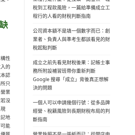
稅到工程款風險，一篇給準備成立工
程行的人看的財稅判斷指南
缺
公司資本額不是填一個數字而已：創
業者、負責人與準考生都該看見的財
稅起點判斷
結構性
成立之前先看見財稅後果：記帳士事
收入的
務所附設補習班帶你重新判斷
成本認
Google 搜尋「成立」背後真正想解
務所只
決的問題
與營業
程若沒
一個人可以申請幾個行號：從多品牌
出現
經營、稅籍風險到長期財稅布局的判
登記地
斷指南
時可能
營業執照不是一張紙而已：從開店申
。優質