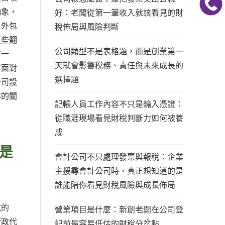
抽象，
好：老闆從第一筆收入就該看見的財
、外包
稅佈局與風險判斷
這些翻
公司類型不是表格題，而是創業第一
在一
天就會影響稅務、責任與未來成長的
在面對
選擇題
公司設
尋的關
記帳人員工作內容不只是輸入憑證：
從職涯現場看見財稅判斷力如何被養
成
是
會計公司不只處理發票與報稅：企業
主搜尋會計公司時，真正想知道的是
誰能陪你看見財稅風險與成長佈局
稅的
營業項目是什麼：新創老闆在公司登
行政代
記前最容易低估的財稅分岔點