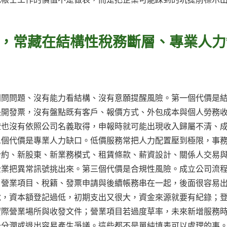
，常藏在結構性稅務斷層、專業人力
間問問題、沒有能力看結構、沒有意願提醒風險。第一個代價是
快開發票，沒有盤點既有客戶、報價方式、外包成本與個人勞務
證也沒有依照公司名義取得，申報時就可能出現收入歸屬不清、
二個代價是專業人力缺口。低價服務常把人力配置壓到極限，事
合約、新股東、新業務模式、租賃條款、薪資設計、關係人交易
企業把異常訊號挑出來。第三個代價是合規性風險。成立公司流
、營業項目、稅籍、發票申請與後續帳務串在一起，後面很容易
說，資本額登記過低，初期支出又很大，資金來源就要有紀錄；
實際營業場所與收發文件；營業項目若過度草率，未來新增服務
後分潤或退出容易產生爭議。這些都不是單純填表可以處理的事