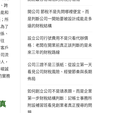
、跨
開公司 節稅不是先問哪裡便宜，而
是能和
是判斷公司一開始要被設計成能走多
張；所
遠的財稅結構
免為了
關係、
設立公司行號費用不是只看代辦價
行往
格：老闆在開業前真正該判斷的是未
質客戶
來三年的財稅路線
公司流
的人，
公司三證不是三張紙：從設立第一天
。峻誠
看見公司財稅風險、經營節奏與長期
的實務
佈局
如何創立公司不是填表題，而是企業
第一步財稅結構判斷：記帳士事務所
真
附設補習班看見創業者真正搜尋的問
題