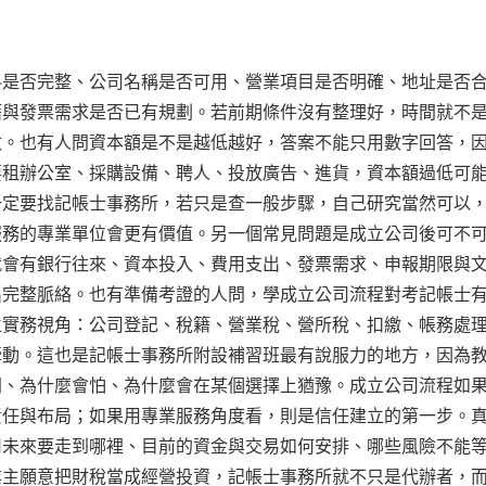
料是否完整、公司名稱是否可用、營業項目是否明確、地址是否
籍與發票需求是否已有規劃。若前期條件沒有整理好，時間就不
改。也有人問資本額是不是越低越好，答案不能只用數字回答，
要租辦公室、採購設備、聘人、投放廣告、進貨，資本額過低可
一定要找記帳士事務所，若只是查一般步驟，自己研究當然可以
服務的專業單位會更有價值。另一個常見問題是成立公司後可不
就會有銀行往來、資本投入、費用支出、發票需求、申報期限與
出完整脈絡。也有準備考證的人問，學成立公司流程對考記帳士
立實務視角：公司登記、稅籍、營業稅、營所稅、扣繳、帳務處
牽動。這也是記帳士事務所附設補習班最有說服力的地方，因為
問、為什麼會怕、為什麼會在某個選擇上猶豫。成立公司流程如
責任與布局；如果用專業服務角度看，則是信任建立的第一步。
司未來要走到哪裡、目前的資金與交易如何安排、哪些風險不能
業主願意把財稅當成經營投資，記帳士事務所就不只是代辦者，