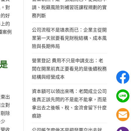
請、稅籍風險到補習班課程規劃的實
人。對
務判斷
差的好
得上的
公司流程不是填表而已：企業主從開
種案例
業第一天就要看見財稅結構、成本風
險與長期佈局
營業登記 費用不只是申請支出：老
是
闆在開業前真正要看見的是後續稅務
結構與經營成本
資本額可以領出來嗎：老闆成立公司
股東出
後真正該先問的不是能不能拿，而是
開立對
拿出去之後帳、稅、金流會留下什麼
用剔除
痕跡
多少
道營收
公司帳怎麼做不是把發票交出去就