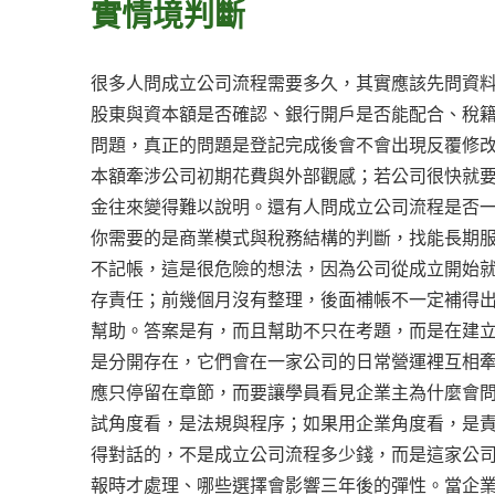
實情境判斷
很多人問成立公司流程需要多久，其實應該先問資
股東與資本額是否確認、銀行開戶是否能配合、稅
問題，真正的問題是登記完成後會不會出現反覆修
本額牽涉公司初期花費與外部觀感；若公司很快就
金往來變得難以說明。還有人問成立公司流程是否
你需要的是商業模式與稅務結構的判斷，找能長期
不記帳，這是很危險的想法，因為公司從成立開始
存責任；前幾個月沒有整理，後面補帳不一定補得
幫助。答案是有，而且幫助不只在考題，而是在建
是分開存在，它們會在一家公司的日常營運裡互相
應只停留在章節，而要讓學員看見企業主為什麼會
試角度看，是法規與程序；如果用企業角度看，是
得對話的，不是成立公司流程多少錢，而是這家公
報時才處理、哪些選擇會影響三年後的彈性。當企