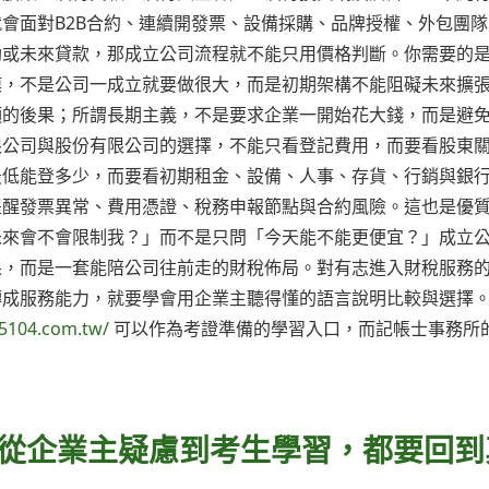
會面對B2B合約、連續開發票、設備採購、品牌授權、外包團隊
助或未來貸款，那成立公司流程就不能只用價格判斷。你需要的
模，不是公司一成立就要做很大，而是初期架構不能阻礙未來擴
項的後果；所謂長期主義，不是要求企業一開始花大錢，而是避
限公司與股份有限公司的選擇，不能只看登記費用，而要看股東
最低能登多少，而要看初期租金、設備、人事、存貨、行銷與銀
提醒發票異常、費用憑證、稅務申報節點與合約風險。這也是優
未來會不會限制我？」而不是只問「今天能不能更便宜？」成立
果，而是一套能陪公司往前走的財稅佈局。對有志進入財稅服務
轉成服務能力，就要學會用企業主聽得懂的語言說明比較與選擇
5104.com.tw/
可以作為考證準備的學習入口，而記帳士事務所
：從企業主疑慮到考生學習，都要回到