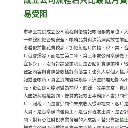
易受阻
市場上提供成立公司流程與後續記帳服務的單位，
一條線則把合規安全、帳務品質與決策洞察放在前
者看似前期花費較高，卻把每個月的帳、稅、票、
月就會爆發，而是在第二年、第三年或公司準備做
宜多少」，沒有討論營業項目是否貼近實際業務，
登記內容與實際營收樣態有落差；也有人以個人帳
報或查帳時，資金流向變得模糊。這些問題短期內
元，後面卻可能演變為補稅、罰鍰、發票異常、費
人盡調與股權談判。優質的記帳士事務所不會只問
戶、報稅，而是會追問你未來收入從哪裡來、客戶
人員、是否準備聘僱員工、是否有親友出資、是否
開。對有心往財稅專業發展的人來說，若只靠
記帳
把成立公司流程放進真實商業情境，會更容易理解