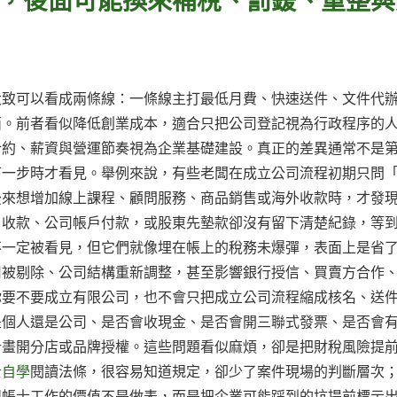
大致可以看成兩條線：一條線主打最低月費、快速送件、文件代
面。前者看似降低創業成本，適合只把公司登記視為行政程序的
合約、薪資與營運節奏視為企業基礎建設。真正的差異通常不是
下一步時才看見。舉例來說，有些老闆在成立公司流程初期只問
後來想增加線上課程、顧問服務、商品銷售或海外收款時，才發
戶收款、公司帳戶付款，或股東先墊款卻沒有留下清楚紀錄，等
不一定被看見，但它們就像埋在帳上的稅務未爆彈，表面上是省
用被剔除、公司結構重新調整，甚至影響銀行授信、買賣方合作
你要不要成立有限公司，也不會只把成立公司流程縮成核名、送
是個人還是公司、是否會收現金、是否會開三聯式發票、是否會
計畫開分店或品牌授權。這些問題看似麻煩，卻是把財稅風險提
士自學
閱讀法條，很容易知道規定，卻少了案件現場的判斷層次
記帳士工作的價值不是做表，而是把企業可能踩到的坑提前標示