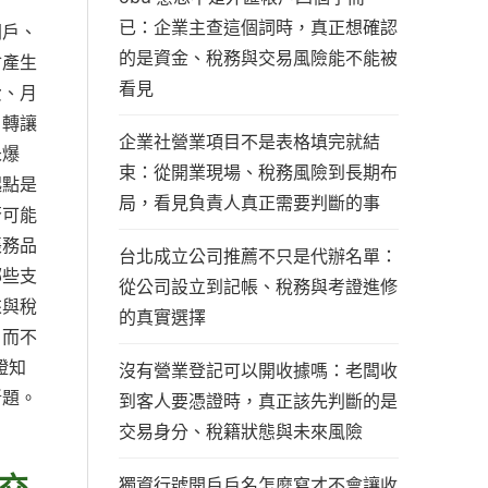
已：企業主查這個詞時，真正想確認
開戶、
的是資金、稅務與交易風險能不能被
會產生
看見
費、月
、轉讓
企業社營業項目不是表格填完就結
未爆
束：從開業現場、稅務風險到長期布
起點是
局，看見負責人真正需要判斷的事
否可能
帳務品
台北成立公司推薦不只是代辦名單：
哪些支
從公司設立到記帳、稅務與考證進修
來與稅
的真實選擇
，而不
證知
沒有營業登記可以開收據嗎：老闆收
斷題。
到客人要憑證時，真正該先判斷的是
交易身分、稅籍狀態與未來風險
交
獨資行號開戶戶名怎麼寫才不會讓收