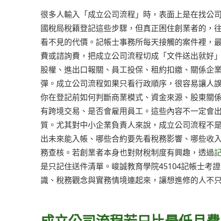
很多人輸入「成立公司流程」時，表面上是在找公
國稅局稅籍登記這些步驟，但真正困住創業者的，
看不見的代價。記帳士事務所每天接觸的案件裡，
費或諮詢費，把成立公司流程切成「文件送出就好
股權、進出口報關、員工投保、租約扣繳、關係企
彈。成立公司流程如果只看行政順序，很容易讓人
你在登記前如何判斷商業模式、資金來源、股東關
有跨境交易、是否會雇用員工。這些內容不一定會
質。尤其對中小企業負責人來說，成立公司流程不
出未來能入帳、哪些合約要先看稅務影響、哪些收
務查核。若創業者本身也對財稅制度有興趣，透過
是只記住送件清單。峻誠教育學院45104記帳士考
識、稅務觀念與實務情境連起來，讓想進修的人不
成立公司流程若只比最低月費