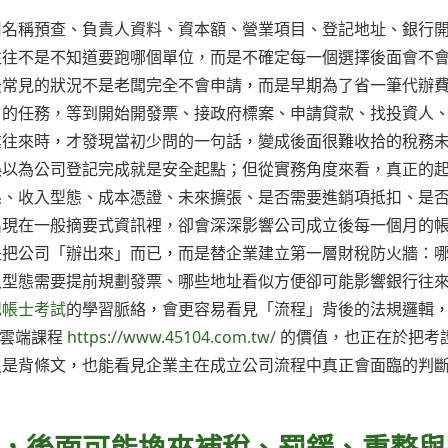
司名稱預查、負責人資料、資本額、營業項目、登記地址、銀行
往往不是不知道要跑哪個單位，而是不確定每一個選擇後面會不
最常見的狀況不是老闆完全不會申請，而是早期為了省一筆代辦
」的任務，等到開始開發票、接政府標案、申請貸款、找投資人
業往來時，才發現當初少問的一句話，變成後面很難收拾的稅務
誤以為公司登記完成就是安全起點；但從實務角度來看，真正的
係、收入型態、成本憑證、未來擴張、是否需要進銷項抵扣、是
出現在一般摘要式資訊裡，卻會深深影響公司成立後每一個月的
是把公司「辦出來」而已，而是替企業建立第一層財稅防火牆：
入型態需要提前規劃發票、哪些地址看似方便卻可能影響銀行往
記帳士考試
的學習脈絡，會更容易看見「流程」背後的法規邏輯
證雲端課程
https://www.45104.com.tw/
的價值，也正在於把考
只是背條文，也能看見企業主在成立公司流程中真正會面臨的判
，後面可能換來補稅、罰鍰、重整與