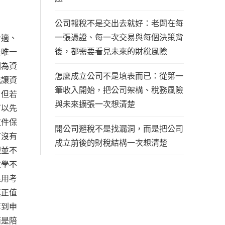
公司報稅不是交出去就好：老闆在每
一張憑證、每一次交易與每個決策背
合適、
後，都需要看見未來的財稅風險
是唯一
因為資
怎麼成立公司不是填表而已：從第一
能讓資
筆收入開始，把公司架構、稅務風險
，但若
與未來擴張一次想清楚
可以先
文件保
開公司避稅不是找漏洞，而是把公司
有沒有
成立前後的財稅結構一次想清楚
理並不
教學不
果用考
真正值
等到申
而是陪