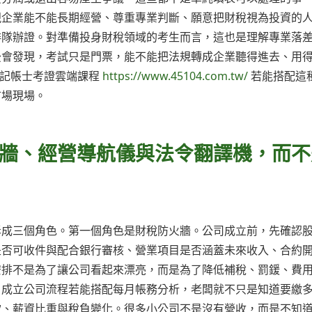
視企業能不能長期經營、尊重專業判斷、願意把財稅視為投資的
排隊辦證。對準備投身財稅領域的考生而言，這也是理解專業落
後會發現，考試只是門票，能不能把法規轉成企業聽得進去、用
4記帳士考證雲端課程
https://www.45104.com.tw/
若能搭配這
市場現場。
牆、經營導航儀與法令翻譯機，而不
拆成三個角色。第一個角色是財稅防火牆。公司成立前，先確認
是否可收件與配合銀行審核、營業項目是否涵蓋未來收入、合約
安排不是為了讓公司看起來漂亮，而是為了降低補稅、罰鍰、費
。成立公司流程若能搭配每月帳務分析，老闆就不只是知道要繳
款、薪資比重與稅負變化。很多小公司不是沒有營收，而是不知