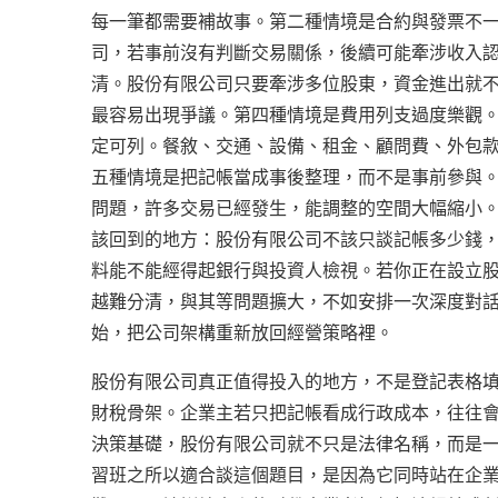
每一筆都需要補故事。第二種情境是合約與發票不一致。
司，若事前沒有判斷交易關係，後續可能牽涉收入
清。股份有限公司只要牽涉多位股東，資金進出就
最容易出現爭議。第四種情境是費用列支過度樂觀
定可列。餐敘、交通、設備、租金、顧問費、外包
五種情境是把記帳當成事後整理，而不是事前參與
問題，許多交易已經發生，能調整的空間大幅縮小。專
該回到的地方：股份有限公司不該只談記帳多少錢
料能不能經得起銀行與投資人檢視。若你正在設立
越難分清，與其等問題擴大，不如安排一次深度對
始，把公司架構重新放回經營策略裡。
股份有限公司真正值得投入的地方，不是登記表格
財稅骨架。企業主若只把記帳看成行政成本，往往
決策基礎，股份有限公司就不只是法律名稱，而是
習班之所以適合談這個題目，是因為它同時站在企