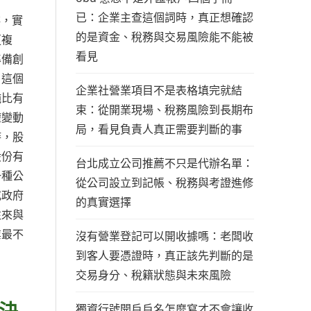
已：企業主查這個詞時，真正想確認
排，實
的是資金、稅務與交易風險能不能被
更複
看見
準備創
」這個
企業社營業項目不是表格填完就結
純比有
束：從開業現場、稅務風險到長期布
權變動
局，看見負責人真正需要判斷的事
時，股
股份有
台北成立公司推薦不只是代辦名單：
一種公
從公司設立到記帳、稅務與考證進修
或政府
的真實選擇
往來與
業最不
沒有營業登記可以開收據嗎：老闆收
到客人要憑證時，真正該先判斷的是
交易身分、稅籍狀態與未來風險
決
獨資行號開戶戶名怎麼寫才不會讓收