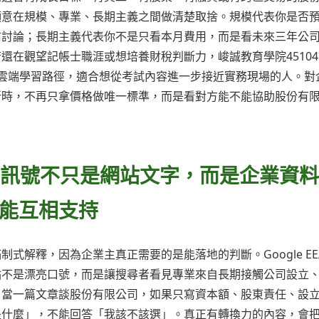
願意在規模、專業、長期主義之間做清楚取捨。規模代表你是否
前討論；長期主義代表你不是只看本月費用，而是看未來三年公
還在觀望記帳士職涯或想培養財稅判斷力，峻誠教育學院4510
雲端學習路徑，適合想從考試內容進一步接近實務現場的人。對
所時，不再只拿價格做唯一標準，而是看對方能不能協助股份有
EAT訊號不只是網站文字，而是企業資
能互相支持
解釋，因為企業主真正需要的是能落地的判斷。Google EE
點不是漂亮口號，而是讓搜尋者看見專業來自長期接觸公司設立
。當一篇文章談股份有限公司，如果只寫資本額、股東責任、設
是什麼」，不能回答「我該不該選」。真正有轉換力的內容，會