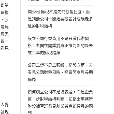
公司第
開公司 節稅不是先問哪裡便宜，而
不是搜
是判斷公司一開始要被設計成能走多
說，股
遠的財稅結構
只是難
主每天
設立公司行號費用不是只看代辦價
學習、
格：老闆在開業前真正該判斷的是未
他看見
來三年的財稅路線
公司三證不是三張紙：從設立第一天
看見公司財稅風險、經營節奏與長期
佈局
如何創立公司不是填表題，而是企業
第一步財稅結構判斷：記帳士事務所
責人覺
附設補習班看見創業者真正搜尋的問
才發現
題