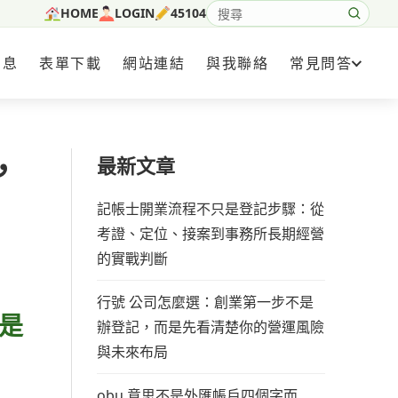
HOME
LOGIN
45104
搜尋網站內容
消息
表單下載
網站連結
與我聯絡
常見問答
，
最新文章
記帳士開業流程不只是登記步驟：從
考證、定位、接案到事務所長期經營
的實戰判斷
行號 公司怎麼選：創業第一步不是
是
辦登記，而是先看清楚你的營運風險
與未來布局
obu 意思不是外匯帳戶四個字而