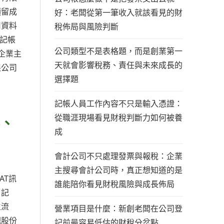
預留成
好：老闆從第一筆收入就該看見的財
司資料
稅佈局與風險判斷
4記帳
公司類型不是表格題，而是創業第一
企業主
天就會影響稅務、責任與未來成長的
限公司
選擇題
記帳人員工作內容不只是輸入憑證：
從職涯現場看見財稅判斷力如何被養
料、
成
會計公司不只處理發票與報稅：企業
主搜尋會計公司時，真正想知道的是
AT訊
誰能陪你看見財稅風險與成長佈局
、記
立流
營業項目是什麼：新創老闆在公司登
把股份
記前最容易低估的財稅分岔點