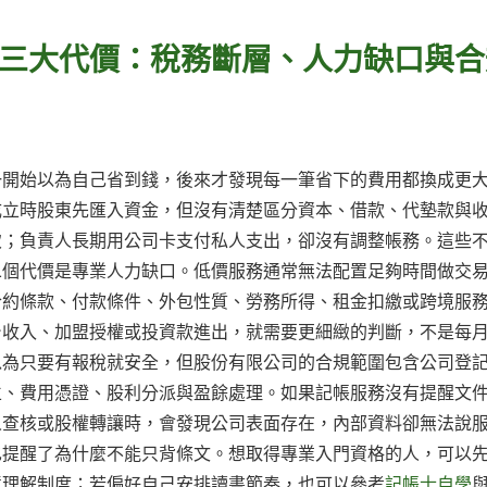
三大代價：稅務斷層、人力缺口與合
一開始以為自己省到錢，後來才發現每一筆省下的費用都換成更
成立時股東先匯入資金，但沒有清楚區分資本、借款、代墊款與
致；負責人長期用公司卡支付私人支出，卻沒有調整帳務。這些
二個代價是專業人力缺口。低價服務通常無法配置足夠時間做交
合約條款、付款條件、外包性質、勞務所得、租金扣繳或跨境服
台收入、加盟授權或投資款進出，就需要更細緻的判斷，不是每
以為只要有報稅就安全，但股份有限公司的合規範圍包含公司登
立、費用憑證、股利分派與盈餘處理。如果記帳服務沒有提醒文
人查核或股權轉讓時，會發現公司表面存在，內部資料卻無法說
也提醒了為什麼不能只背條文。想取得專業入門資格的人，可以
境理解制度；若偏好自己安排讀書節奏，也可以參考
記帳士自學