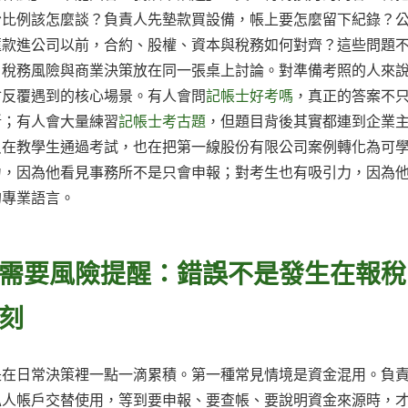
份比例該怎麼談？負責人先墊款買設備，帳上要怎麼留下紀錄？
匯款進公司以前，合約、股權、資本與稅務如何對齊？這些問題
、稅務風險與商業決策放在同一張桌上討論。對準備考照的人來
會反覆遇到的核心場景。有人會問
記帳士好考嗎
，真正的答案不
斷；有人會大量練習
記帳士考古題
，但題目背後其實都連到企業
只在教學生通過考試，也在把第一線股份有限公司案例轉化為可
力，因為他看見事務所不是只會申報；對考生也有吸引力，因為
的專業語言。
需要風險提醒：錯誤不是發生在報稅
刻
是在日常決策裡一點一滴累積。第一種常見情境是資金混用。負
私人帳戶交替使用，等到要申報、要查帳、要說明資金來源時，