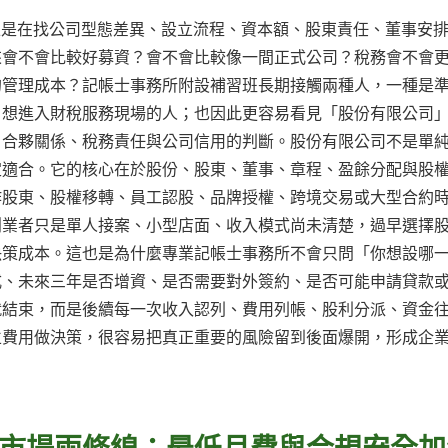
表面上是在找公司型態差異、設立流程、資本額、股東責任、董事安
來會不會比較好募資？會不會比較像一間正式公司？稅務會不會
的管理成本？記帳士事務所附設補習班長期接觸兩種人，一種是
、想進入財稅服務現場的人；也因此更容易看見「股份有限公司
、合夥關係、稅務責任與公司信用的判斷。股份有限公司不是單
定適合。它的核心在於股份、股東、董事、章程、盈餘分配與股
作股東、股權移轉、員工認股、品牌授權、跨境交易或大型合約
創業者只是單人接案、小型店面、收入模式尚未清楚，過早選擇
決策成本。這也是為什麼專業記帳士事務所不會只問「你想設哪
式、未來三年是否增資、是否需要對外簽約、是否可能申請貸款
就結束，而是後續每一次收入認列、費用列帳、股利分派、資金
立費用做決策，很容易把真正重要的風險留到後面爆開，形成企
市場兩條線：最低月費與合規安全加