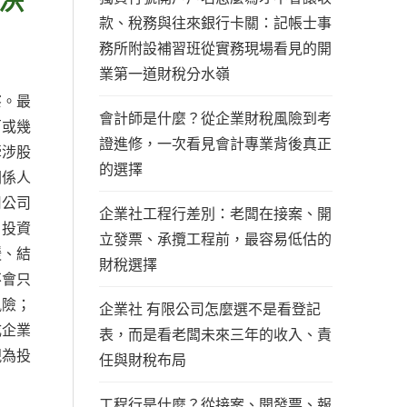
款、稅務與往來銀行卡關：記帳士事
務所附設補習班從實務現場看見的開
業第一道財稅分水嶺
察。最
會計師是什麼？從企業財稅風險到考
百或幾
證進修，一次看見會計專業背後真正
牽涉股
的選擇
關係人
用公司
企業社工程行差別：老闆在接案、開
、投資
立發票、承攬工程前，最容易低估的
鍰、結
財稅選擇
不會只
風險；
企業社 有限公司怎麼選不是看登記
成企業
表，而是看老闆未來三年的收入、責
視為投
任與財稅布局
工程行是什麼？從接案、開發票、報