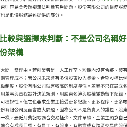
，否則容易會考題卻無法判斷客戶問題。股份有限公司的帳務服
這也是低價服務最難提供的部分。
比較與選擇來判斷：不是公司名稱好
份架構
較大間」當理由。若創業者是一人工作室、短期內沒有合夥、沒
初期管理成本；若公司未來會有多位股東投入資金、希望股權比
激勵制度，股份有限公司就有較高的制度彈性。差異不只在設立
，用董事與章程設計決策規則，用股東名簿與股權變動留下紀錄
有可檢視性。但它也要求企業主接受更多紀錄、更多程序、更多
股份有限公司反而會放大問題，因為公司不是負責人的錢包，股
也一樣，最低月費記帳適合交易極少、文件單純、企業主願意自
則適合有成長目標、有員工、有股東、有融資或有跨區交易的股