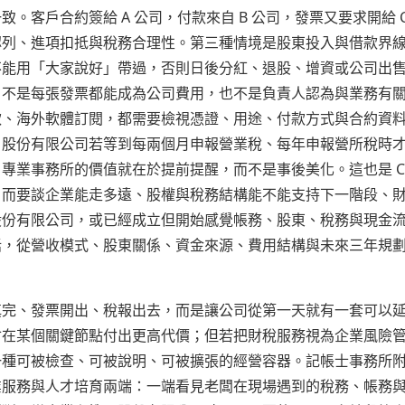
客戶合約簽給 A 公司，付款來自 B 公司，發票又要求開給 C
認列、進項扣抵與稅務合理性。第三種情境是股東投入與借款界
不能用「大家說好」帶過，否則日後分紅、退股、增資或公司出
。不是每張發票都能成為公司費用，也不是負責人認為與業務有
款、海外軟體訂閱，都需要檢視憑證、用途、付款方式與合約資
。股份有限公司若等到每兩個月申報營業稅、每年申報營所稅時
業事務所的價值就在於提前提醒，而不是事後美化。這也是 CT
，而要談企業能走多遠、股權與稅務結構能不能支持下一階段、
股份有限公司，或已經成立但開始感覺帳務、股東、稅務與現金
話，從營收模式、股東關係、資金來源、費用結構與未來三年規
填完、發票開出、稅報出去，而是讓公司從第一天就有一套可以
會在某個關鍵節點付出更高代價；但若把財稅服務視為企業風險
一種可被檢查、可被說明、可被擴張的經營容器。記帳士事務所
業服務與人才培育兩端：一端看見老闆在現場遇到的稅務、帳務