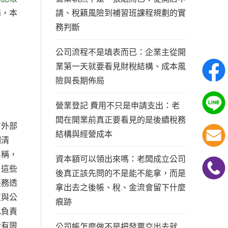
請、稅籍風險到補習班課程規劃的實
務，本
務判斷
公司流程不是填表而已：企業主從開
業第一天就要看見財稅結構、成本風
險與長期佈局
營業登記 費用不只是申請支出：老
闆在開業前真正要看見的是後續稅務
有外部
結構與經營成本
例清
名稱，
資本額可以領出來嗎：老闆成立公司
，這些
後真正該先問的不是能不能拿，而是
帳務透
拿出去之後帳、稅、金流會留下什麼
東與公
痕跡
己負責
份有限
公司帳怎麼做不是把發票交出去就