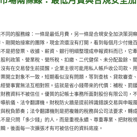
然不同的服務線：一條是最低月費，另一條是合規安全加決策洞
牌、剛開始接案的團隊，現金流還沒有打開，看到每個月少付幾
務不是把發票、收據、薪資、銀行明細整理成申報資料而已，它
、股利政策、營業稅、營所稅、扣繳、二代健保、未分配盈餘、
，沒有在交易發生前提醒，企業主很可能用私人帳戶收公司款、
發票開立對象不一致，短期看似沒有問題，等到查核、貸款審查
與經營事實無法互相對照。這就是省小錢帶來的代價：補稅、罰
在財務資料不被信任。優質的記帳士事務所面對股份有限公司，
營導航儀、法令翻譯機。財稅防火牆是提前辨識錯誤交易與申報
流與稅負節奏；法令翻譯機則是把複雜的稅務與公司法要求，轉
也不是只問「多少錢」的人，而是重視永續、尊重專業、把財稅
邏輯，後面每一次擴張才有可被信任的資料底座。