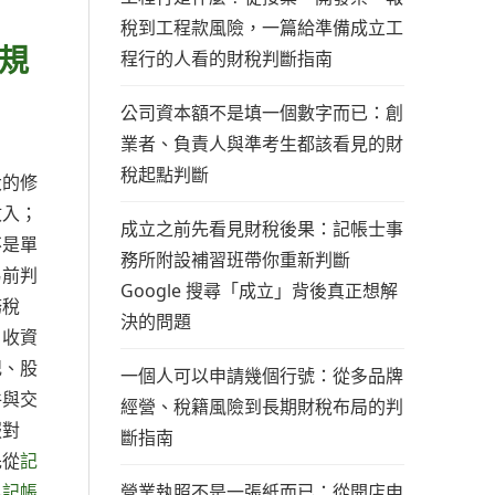
稅到工程款風險，一篇給準備成立工
規
程行的人看的財稅判斷指南
公司資本額不是填一個數字而已：創
業者、負責人與準考生都該看見的財
稅起點判斷
大的修
收入；
成立之前先看見財稅後果：記帳士事
不是單
務所附設補習班帶你重新判斷
易前判
Google 搜尋「成立」背後真正想解
務稅
決的問題
月收資
記、股
一個人可以申請幾個行號：從多品牌
件與交
經營、稅籍風險到長期財稅布局的判
服對
斷指南
先從
記
營業執照不是一張紙而已：從開店申
與
記帳