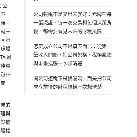
 公
公司報稅不是交出去就好：老闆在每
線不
一張憑證、每一次交易與每個決策背
售時，
後，都需要看見未來的財稅風險
關就一
料。第
怎麼成立公司不是填表而已：從第一
才處理
筆收入開始，把公司架構、稅務風險
A 最
與未來擴張一次想清楚
財務資
流越來
開公司避稅不是找漏洞，而是把公司
劃開
成立前後的財稅結構一次想清楚
延伸的
管理與
附設補
與股權