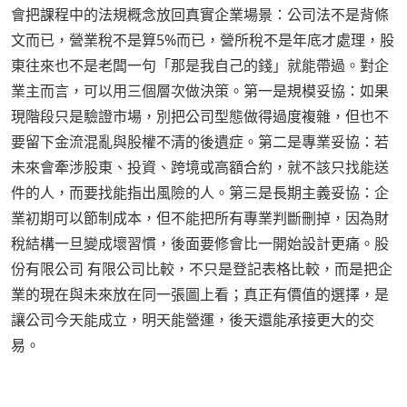
會把課程中的法規概念放回真實企業場景：公司法不是背條
文而已，營業稅不是算5%而已，營所稅不是年底才處理，股
東往來也不是老闆一句「那是我自己的錢」就能帶過。對企
業主而言，可以用三個層次做決策。第一是規模妥協：如果
現階段只是驗證市場，別把公司型態做得過度複雜，但也不
要留下金流混亂與股權不清的後遺症。第二是專業妥協：若
未來會牽涉股東、投資、跨境或高額合約，就不該只找能送
件的人，而要找能指出風險的人。第三是長期主義妥協：企
業初期可以節制成本，但不能把所有專業判斷刪掉，因為財
稅結構一旦變成壞習慣，後面要修會比一開始設計更痛。股
份有限公司 有限公司比較，不只是登記表格比較，而是把企
業的現在與未來放在同一張圖上看；真正有價值的選擇，是
讓公司今天能成立，明天能營運，後天還能承接更大的交
易。