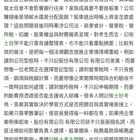
寫太低會不會影響銀行往來？家族成員要不要掛股東？公司
賺錢後是領薪水還是分配盈餘？股東退出時帳上資金怎麼處
理？這些問題背後同時牽涉公司法、商業會計、營業稅、營
所稅、扣繳、股東權益與財務報表呈現。對考生而言，
記帳
士自學
不能只靠背誦整理表，也不能只看重點摘要；比較有
效的做法，是把每一個法規觀念放進企業情境裡重組。例如
讀到公司型態時，不只記股份有限公司 有限公司差異，而要
想像一位老闆正在選擇登記型態；讀到營業稅時，不只背進
項、銷項與稅額計算，而要想像企業開票時間與合約驗收不
一致時該如何處理；讀到營所稅時，不只記申報期限，而要
判斷費用憑證是否能支援收入結構。很多人問
記帳士好考
嗎
，答案其實取決於學習方式是否把題目與真實場景接上。
如果只靠零散筆記，很容易覺得每一科都在背；如果用企業
案例串起來，股份有限公司 有限公司就不只是兩個名詞，而
是法規如何影響負責人選擇、股東關係、稅務風險與帳務處
理的完整範例。準備
記帳士考古題
時，也可以把歷屆題目中