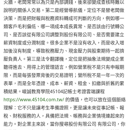
火牆，老闆常常以為只是內部調錢，後來卻變成查核時難以
說明的關係人交易。第二是經營導航儀，定位不是替老闆做
決策，而是把財報與稅務資料轉成可判斷的方向，例如哪一
類客戶毛利偏低、哪一項成本成長異常、是否該由行號轉公
司、是否該從有限公司調整到股份有限公司、是否需要建立
薪資制度或分潤制度。很多企業不是沒有收入，而是收入增
加後沒有制度，導致稅務壓力、現金壓力與股東期待一起擠
壓負責人。第三是法令翻譯機，定位是把抽象法規變成企業
聽得進去、用得上的管理語言，例如營業稅不是只有申報期
限，而是每張發票背後的交易證明；營所稅不是一年一次的
表單，而是全年憑證、成本、薪資、租金、扣繳與折舊的累
積結果。峻誠教育學院45104記帳士考證雲端課程
https://www.45104.com.tw/
的價值，也可以放在這個脈絡
理解：它不只是讓考生準備證照，更是讓未來從事記帳、報
稅、財稅服務的人，具備把法規、帳務與企業情境連起來的
能力。對企業主來說，當你搜尋股份有限公司 有限公司，你