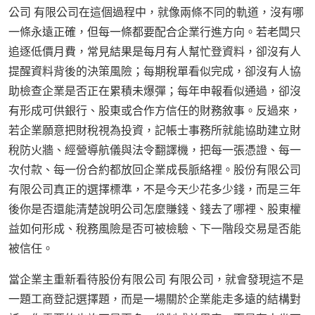
公司 有限公司在這個過程中，就像兩條不同的軌道，沒有哪
一條永遠正確，但每一條都要配合企業行進方向。若老闆只
追逐低價月費，常見結果是每月有人幫忙登資料，卻沒有人
提醒資料背後的決策風險；每期稅單看似完成，卻沒有人協
助檢查企業是否正在累積未爆彈；每年申報看似通過，卻沒
有形成可供銀行、股東或合作方信任的財務敘事。反過來，
若企業願意把財稅視為投資，記帳士事務所就能協助建立財
稅防火牆、經營導航儀與法令翻譯機，把每一張憑證、每一
次付款、每一份合約都放回企業成長脈絡裡。股份有限公司
有限公司真正的選擇標準，不是今天少花多少錢，而是三年
後你是否還能清楚說明公司怎麼賺錢、錢去了哪裡、股東權
益如何形成、稅務風險是否可被檢驗、下一階段交易是否能
被信任。
當企業主重新看待股份有限公司 有限公司，就會發現這不是
一題工商登記選擇題，而是一場關於企業能走多遠的結構對