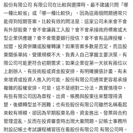
股份有限公司 有限公司在比較與選擇時，最不建議只問「哪
一種比較省」或「哪一種比較快」，因為這兩個問題通常只
能得到短期答案。比較有效的問法是：這家公司未來會不會
有外部股東？會不會讓員工入股？會不會承接政府標案或大
型企業供應鏈？會不會需要銀行授信？會不會有品牌授權、
加盟、投資併購或股權轉讓？如果答案多數是否定，而且股
東關係單純、營運規模不大、負責人自己掌握主要決策，有
限公司可能更符合初期需求；如果企業從第一天就有兩位以
上創辦人、有技術股或資金股安排、有明確擴張計畫、有未
來增資或投資人進入的可能，股份有限公司通常更容易承接
複雜的股權安排。可是，這不是絕對二分法。真實情境中，
有些有限公司因為章程、出資、帳務與股東往來整理得清
楚，後續轉型並不困難；也有些股份有限公司雖然名稱看起
來較有規模，卻因為早期股東名冊、資金進出、發票與合約
管理混亂，反而在投資審查時出現大量問題。記帳士事務所
附設記帳士考試課程補習班在看股份有限公司 有限公司時，