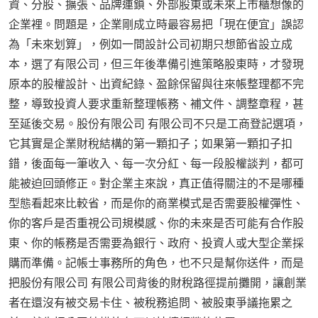
資、分股、擴張、品牌連鎖、外部股東或未來上市櫃想像的
企業裡。問題是，企業剛成立時最容易把「現在便宜」誤認
為「未來划算」，例如一間設計公司初期只想節省設立成
本，選了有限公司，但三年後準備引進策略股東時，才發現
原本的股權設計、出資紀錄、盈餘保留與往來帳整理都不完
整，導致投資人要求重新整理帳務、補文件、調整章程，甚
至延後交易。股份有限公司 有限公司不只是工商登記選項，
它其實是企業財稅結構的第一顆扣子；如果第一顆扣子扣
錯，後面每一筆收入、每一次分紅、每一段股權談判，都可
能被迫回頭修正。對企業主來說，真正值得關注的不是哪種
型態看起來比較省，而是你的商業模式是否需要股權彈性、
你的客戶是否重視公司規模感、你的未來是否可能有合作股
東、你的帳務是否需要為銀行、政府、投資人或大型企業採
購而準備。記帳士事務所的角色，也不只是幫你送件，而是
把股份有限公司 有限公司背後的財稅路徑提前攤開，讓創業
者在還沒有被交易卡住、被稅務追問、被股東爭議拖累之