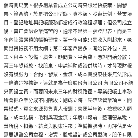
個時間尺度。很多創業者成立公司時只想趕快接案、開發
票、簽合約，於是把公司型態、資本額、股東比例、營業項
目、登記地址與記帳服務都當成行政流程處理；但公司成立
後，真正會讓企業痛苦的，通常不是第一張登記表，而是三
年內陸續累積的帳務習慣。第一年可能只是收入剛起來，老
闆覺得帳務不用太細；第二年客戶變多，開始有外包、員
工、租金、設備、廣告、顧問費、平台費，憑證開始分散；
第三年想貸款、找股東、申請補助或談併購時，才發現財報
沒有說服力，合約、發票、金流、成本與股東往來無法形成
一條清楚證據鏈。這就是為什麼股份有限公司 有限公司不能
只問設立費，而要問未來三年的財稅路徑。專業記帳士事務
所會把企業分成不同階段：剛成立時，先確認營業項目、開
票模式、資金來源與負責人報酬；營運半年後，檢視收入類
型、成本結構、毛利與現金流；年度申報前，整理營業稅、
營所稅、扣繳、薪資與股東往來；準備擴張時，再評估是否
需要調整公司章程、增資、股權設計或公司型態。股份有限