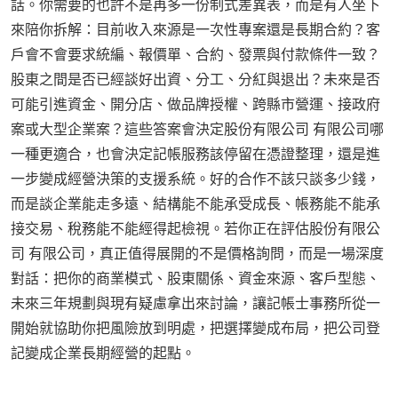
話。你需要的也許不是再多一份制式差異表，而是有人坐下
來陪你拆解：目前收入來源是一次性專案還是長期合約？客
戶會不會要求統編、報價單、合約、發票與付款條件一致？
股東之間是否已經談好出資、分工、分紅與退出？未來是否
可能引進資金、開分店、做品牌授權、跨縣市營運、接政府
案或大型企業案？這些答案會決定股份有限公司 有限公司哪
一種更適合，也會決定記帳服務該停留在憑證整理，還是進
一步變成經營決策的支援系統。好的合作不該只談多少錢，
而是談企業能走多遠、結構能不能承受成長、帳務能不能承
接交易、稅務能不能經得起檢視。若你正在評估股份有限公
司 有限公司，真正值得展開的不是價格詢問，而是一場深度
對話：把你的商業模式、股東關係、資金來源、客戶型態、
未來三年規劃與現有疑慮拿出來討論，讓記帳士事務所從一
開始就協助你把風險放到明處，把選擇變成布局，把公司登
記變成企業長期經營的起點。