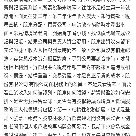
費與記帳費判斷。所謂稅務未爆彈，往往不是成立第一年就
爆開，而是在第二年、第三年企業收入變大、銀行貸款、稅
局查核、股東分配、買賣公司、申請政府補助時才浮出水
面。常見情境是老闆一開始為了省小錢，找低價代辦完成登
記與記帳，結果公司與負責人資金混用，股東出資沒有留下
完整證據，收入入帳與開票時間不一致，外包費沒有扣繳紀
錄，存貨與成本沒有相互對應，等到公司要談合作時，才發
現帳上利潤、實際現金與稅務申報三者對不起來。這時候補
稅、罰鍰、結構重整、交易受阻，才是真正昂貴的成本。股
份有限公司 有限公司在稅務上的差異，不能只看稅率，而要
看企業收入如何被認列、股東如何領錢、薪資與盈餘如何安
排、是否需要保留盈餘、是否會有股權轉讓或增資。低價服
務的三大代價通常包括：第一，結構性稅務斷層，也就是登
記、發票、帳務、股東往來與實際營運之間沒有被整合，例
如老闆用個人帳戶收款再補開公司發票，長期下來會造成金
流說明困難；第二，專業人力缺口，也就是每月只做憑證輸