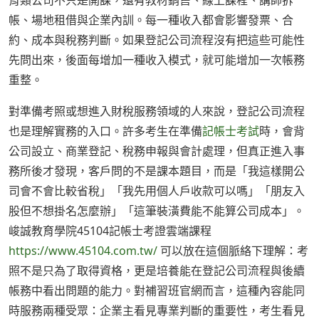
育類公司不只是開課，還有教材銷售、線上課程、講師拆
帳、場地租借與企業內訓。每一種收入都會影響發票、合
約、成本與稅務判斷。如果登記公司流程沒有把這些可能性
先問出來，後面每增加一種收入模式，就可能增加一次帳務
重整。
對準備考照或想進入財稅服務領域的人來說，登記公司流程
也是理解實務的入口。許多考生在準備
記帳士考試
時，會背
公司設立、商業登記、稅務申報與會計處理，但真正進入事
務所後才發現，客戶問的不是課本題目，而是「我這樣開公
司會不會比較省稅」「我先用個人戶收款可以嗎」「朋友入
股但不想掛名怎麼辦」「這筆裝潢費能不能算公司成本」。
峻誠教育學院45104記帳士考證雲端課程
https://www.45104.com.tw/
可以放在這個脈絡下理解：考
照不是只為了取得資格，更是培養能在登記公司流程與後續
帳務中看出問題的能力。對補習班官網而言，這種內容能同
時服務兩種受眾：企業主看見專業判斷的重要性，考生看見