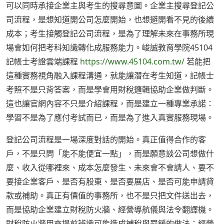
可以同時承接企業主與考生的搜尋意圖。企業主搜尋登記公
司流程，是想知道開公司怎麼開始，也想避開看不見的後續
成本；考生接觸登記公司流程，是為了理解未來在事務所現
場會如何把考科知識轉化成服務能力。峻誠教育學院45104
記帳士考證雲端課程
https://www.45104.com.tw/
若能把
這種實務視角融入課程溝通，就能讓潛在考生知道，記帳士
考照不是只背答案，而是學會用財稅邏輯協助企業做判斷。
這也讓官網內容不只是介紹課程，而是建立一種專業承諾：
學習不是為了應付考試而已，而是為了進入真實服務現場。
登記公司流程是一場深度對話的開始。真正值得合作的客
戶，不是只問「能不能便宜一點」，而是願意談公司想做什
麼、收入從哪裡來、成本怎麼發生、未來會不會請人、要不
要接企業客戶、是否有股東、是否要展店、是否可能申請貸
款或補助。真正有價值的事務所，也不是只把文件送出去，
而是協助企業建立財稅防火牆、經營導航儀與法令翻譯機。
財稅防火牆用來提前辨識可能造成補稅與罰鍰的做法；經營