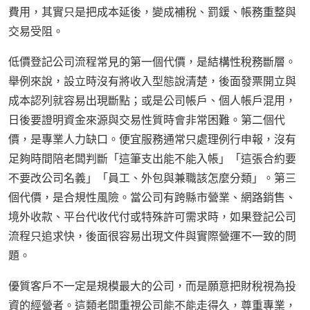
費用，其實只是把成本延後，變成補稅、罰鍰、帳務重整與
交易受阻。
低價登記公司流程常見的第一個代價，是結構性稅務斷層。
舉例來說，設立時沒有將收入型態說清楚，後面發票開立與
成本認列就容易出現斷點；或是公司帳戶、個人帳戶混用，
日後要證明資金來源與交易性質時會非常困難。第二個代
價，是專業人力缺口。便宜服務通常只處理例行申報，沒有
足夠時間陪老闆判斷「這筆支出能不能入帳」「這張合約要
不要改公司名義」「員工、外包與兼職該怎麼分類」。第三
個代價，是合規性風險。當公司有跨縣市營業、網路銷售、
境外收款、平台代收代付或特殊許可需求時，如果登記公司
流程只追求快，後面很容易出現文件與實際營運不一致的問
題。
優質客戶不一定是規模最大的公司，而是願意把財稅視為投
資的經營者。這類老闆重視公司能不能走得久，尊重專業，