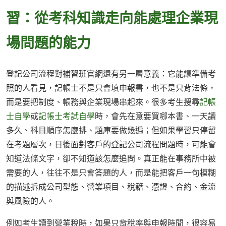
習：從考科知識走向能處理企業現
場問題的能力
登記公司流程對補習班官網還有另一層意義：它能讓準備考
照的人看見，記帳士不是只會填申報書，也不是只背法條，
而是要把制度、帳務與企業現場串起來。很多考生搜尋
記帳
士自學
或
記帳士考試自學
時，會先在意要買哪本書、一天讀
多久、科目順序怎麼排、題庫要做幾遍；但如果學習只停留
在考題層次，日後面對客戶的登記公司流程問題時，可能會
知道法條文字，卻不知道該怎麼追問。真正能在事務所中被
需要的人，往往不是只會答題的人，而是能把客戶一句模糊
的描述拆成公司型態、營業項目、稅籍、憑證、合約、金流
與風險的人。
例如考生讀到營業稅時，如果只背稅率與申報時間，很容易