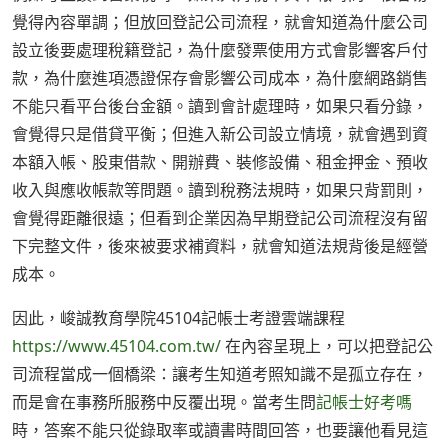
覺得內容單調；但放回登記公司流程，就會知道為什麼公司
設立後要處理稅籍登記，為什麼發票使用方式會影響客戶付
款，為什麼進項憑證保存會影響公司成本，為什麼網路銷售
不能只看平台後台金額。讀到會計處理時，如果只看分錄，
會覺得只是借貸平衡；但進入新公司設立情境，就會遇到資
本額入帳、股東借款、開辦費、裝修設備、租金押金、預收
收入與應收帳款等問題。讀到稅務法規時，如果只背罰則，
會覺得距離很遠；但看到企業因為早期登記公司流程沒有留
下完整文件，後來被要求補資料，就會知道法規背後是經營
成本。
因此，峻誠教育學院45104記帳士考證雲端課程
https://www.45104.com.tw/
在內容呈現上，可以把登記公
司流程當成一個橋梁：讓考生知道考照知識不是孤立存在，
而是會在事務所服務中反覆出現。當考生問
記帳士好考嗎
時，答案不能只從錄取率或讀書時間回答，也要讓他看見這