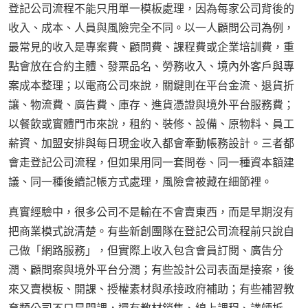
登記公司流程不能只用單一模板處理，因為每家公司背後的
收入、成本、人員與風險完全不同。以一人顧問公司為例，
最常見的收入是專案費、顧問費、課程費或企業培訓費，重
點會放在合約主體、發票品名、勞務收入、境內外客戶與專
案成本整理；以電商公司來說，關鍵則在平台金流、退貨折
讓、物流費、廣告費、庫存、進貨憑證與境外平台服務費；
以餐飲或實體門市來說，租約、裝修、設備、原物料、員工
薪資、加盟安排與每日現金收入都會牽動帳務設計。三者都
會走登記公司流程，但如果用同一套問卷、同一種資本額建
議、同一種後續記帳方式處理，風險會被藏在細節裡。
真實經驗中，很多公司不是輸在不會賣東西，而是早期沒有
把商業模式說清楚。有些新創團隊在登記公司流程前只說自
己做「網路服務」，但實際上收入包含會員訂閱、廣告分
潤、顧問案與境外平台分潤；有些設計公司表面是接案，後
來又賣模板、開課、授權素材與承接政府補助；有些補習教