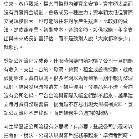
往來、客戶觀感、標案門檻與內部資金安排。資本額太高而
沒有真實資金規劃，會造成另一種壓力；資本額太低但實際
交易規模很大，也可能讓往來對象產生疑慮。比較好的做
法，是依照產業、初期成本、合約金額、設備採購、租金支
出與未來成長計畫評估，而不是聽別人說「大家都寫多少」
就照抄。
登記公司流程完成後，什麼時候要開始記帳？公司一旦開始
有收入、支出、合約、發票、薪資、租金或設備採購，就應
該開始建立資料規則。很多老闆以為等到第一期申報再整理
就好，結果發現憑證遺失、帳戶混用、發票品名不清、合約
沒有公司名稱、平台金流與實際入帳金額對不起來。越早建
立每月資料整理習慣，後面越不容易出現大規模補資料。登
記公司流程不是終點，而是帳務生命週期的起點。
考生學登記公司流程有必要嗎？有必要。登記公司流程可以
把會計、稅法、公司法規與客戶服務串起來。準備考照時，