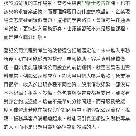
張證照背後的工作場景。當考生練習
記帳士考古題
時，也不
該只追求答案記憶，而要理解題目為什麼這樣設計、企業現
場會怎麼碰到類似問題。這樣的學習路徑，會讓考生在通過
考試後，更快進入實務節奏，也讓補習班不只是販售課程，
而是建立職涯理解。
登記公司流程對考生的啟發還包括職涯定位。未來進入事務
所後，初期可能從憑證整理、申報協助、客戶資料建檔做
起，但如果能理解新公司設立的前後邏輯，就更容易看出資
料異常。例如公司剛成立，卻大量用個人帳戶收款；營業項
目很窄，收入卻出現多種不同性質；股東借款頻繁，卻沒有
基本紀錄；租金、設備、外包費與廣告費都有支出，卻沒有
對應合約或憑證。這些不是單純分錄問題，而是服務敏感
度。補習班若能在課程與官網內容中，把登記公司流程、稅
籍、帳務與客戶溝通連起來，就能吸引真正想進入財稅專業
的人，而不是只想用最短路徑拿到證照的人。