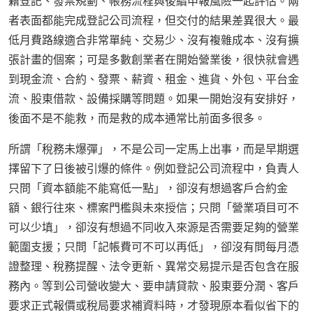
籍登記、發票規劃、帳務流程與後續申報風險一起評估。兩
者表面都能完成登記公司流程，但交付的結果差異很大。最
低月費路線適合非常單純、交易少、沒有複雜成本、沒有擴
張計畫的個案；可是多數創業者在開始營業後，很快就會遇
到現金流、合約、發票、薪資、租金、進貨、外包、平台金
流、股東借款、設備採購等問題。如果一開始沒有安排好，
後面不是不能救，而是救的成本通常比前面多很多。
所謂「稅務未爆彈」，不是公司一定馬上出事，而是早期選
擇留下了日後被引爆的條件。例如登記公司流程中，負責人
只問「資本額能不能寫低一點」，卻沒有想過客戶合約金
額、銀行往來、標案門檻與未來授信；只問「營業項目可不
可以少填」，卻沒有想過不同收入來源是否需要足夠的營業
範圍支援；只問「記帳費可不可以再低」，卻沒有問每月憑
證整理、稅務提醒、法令更新、異常交易提示是否包含在服
務內。等到公司營收變大、要申請貸款、股東要分潤、客戶
要求正式報價或稅局要求補資料時，才發現原本看似省下的