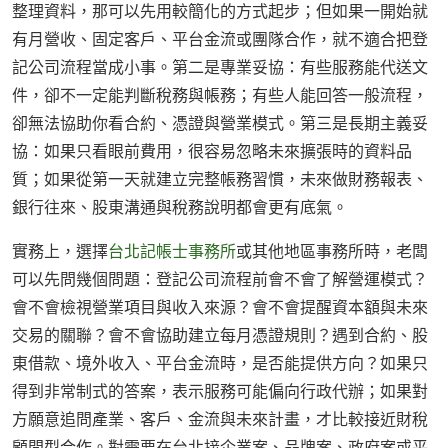
整理資料，那可以先用較簡化的方式起步；但如果一開始就
有月營收、固定客戶、平台金流或團隊合作，就不適合把登
記公司流程當成小事。第二是專業妥協：有些服務能代送文
件，卻不一定能判斷稅務與帳務；有些人能回答一般流程，
卻無法協助你看合約、憑證與營業模式。第三是長期主義妥
協：如果只看眼前費用，很容易忽略未來擴張時的資料品
質；如果從第一天就建立完整帳務習慣，未來做財務報表、
銀行往來、股東溝通與稅務說明都會更有底氣。
實務上，選擇
台北記帳士事務所
或其他地區事務所時，老闆
可以先問幾個問題：登記公司流程前會不會了解營運模式？
會不會檢視營業項目與收入來源？會不會提醒資本額與未來
交易的關聯？會不會協助建立每月憑證規則？遇到合約、股
東借款、境外收入、平台金流時，是否能提供方向？如果只
得到非常制式的答案，表示服務可能偏向行政代辦；如果對
方願意追問產業、客戶、金流與未來計畫，才比較接近財稅
顧問型合作。對需要在台北接企業案、品牌案、政府案或平