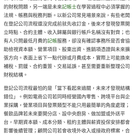
的財稅問題，另一端是未來
記帳士
在學習過程中必須掌握的
法規、帳務與稅務判斷。以新公司常見場景來說，有些老闆
在登記公司流程還沒完成前就先收訂金，後來才發現發票開
立時點、合約主體、收入歸屬與銀行帳戶名稱沒有對齊；也
有人只問最低月費的
記帳
服務，卻沒有確認事務所是否會協
助檢視資本額、營業項目、股東出資、進銷項憑證與未來擴
張方向。表面上省下一點代辦或月費成本，實際上可能換來
補稅、罰鍰、合約重簽、交易延誤，甚至需要重新整理公司
財稅結構。
登記公司流程最怕的是「當下看起來過關，未來才發現結構
錯位」。例如電商公司若同時經營國內零售、跨境平台與企
業採購，營業項目與發票類型不能只用最簡單的角度處理；
餐飲品牌若未來要開分店、設中央廚房、做加盟或外送平
台，早期資本額、成本分類、租約主體與薪資投保安排都會
影響後續管理；顧問公司若會收境外收入或接政府標案，合