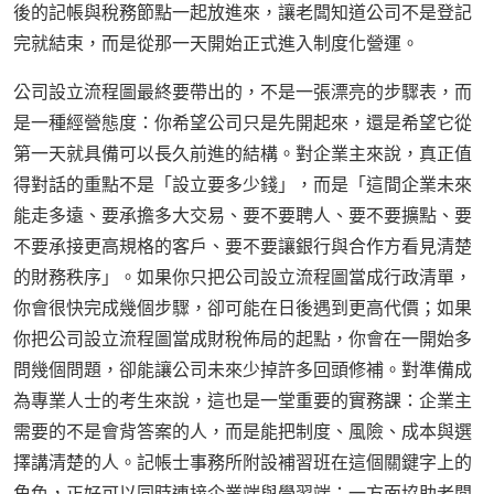
後的記帳與稅務節點一起放進來，讓老闆知道公司不是登記
完就結束，而是從那一天開始正式進入制度化營運。
公司設立流程圖最終要帶出的，不是一張漂亮的步驟表，而
是一種經營態度：你希望公司只是先開起來，還是希望它從
第一天就具備可以長久前進的結構。對企業主來說，真正值
得對話的重點不是「設立要多少錢」，而是「這間企業未來
能走多遠、要承擔多大交易、要不要聘人、要不要擴點、要
不要承接更高規格的客戶、要不要讓銀行與合作方看見清楚
的財務秩序」。如果你只把公司設立流程圖當成行政清單，
你會很快完成幾個步驟，卻可能在日後遇到更高代價；如果
你把公司設立流程圖當成財稅佈局的起點，你會在一開始多
問幾個問題，卻能讓公司未來少掉許多回頭修補。對準備成
為專業人士的考生來說，這也是一堂重要的實務課：企業主
需要的不是會背答案的人，而是能把制度、風險、成本與選
擇講清楚的人。記帳士事務所附設補習班在這個關鍵字上的
角色，正好可以同時連接企業端與學習端：一方面協助老闆