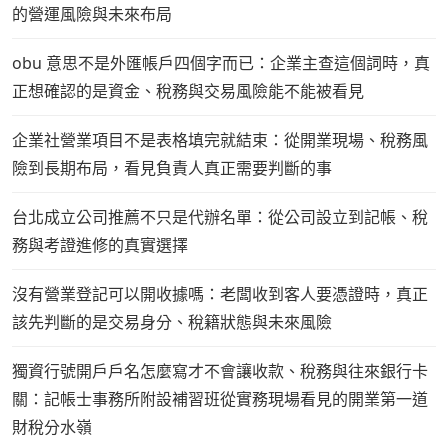
的營運風險與未來布局
obu 意思不是外匯帳戶四個字而已：企業主查這個詞時，真
正想確認的是資金、稅務與交易風險能不能被看見
企業社營業項目不是表格填完就結束：從開業現場、稅務風
險到長期布局，看見負責人真正需要判斷的事
台北成立公司推薦不只是代辦名單：從公司設立到記帳、稅
務與考證進修的真實選擇
沒有營業登記可以開收據嗎：老闆收到客人要憑證時，真正
該先判斷的是交易身分、稅籍狀態與未來風險
獨資行號開戶戶名怎麼寫才不會讓收款、稅務與往來銀行卡
關：記帳士事務所附設補習班從實務現場看見的開業第一道
財稅分水嶺