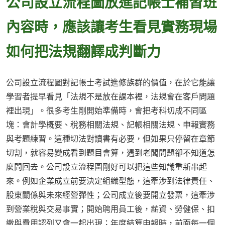
公司設立流程圖放進記帳士補習班
內容時，應該讓考生看見實務現場
如何把法規翻譯成判斷力
公司設立流程圖對記帳士考試進修族群的價值，在於它能讓
學習者提早看見「法規不是放在課本裡，法規會在客戶問題
裡出現」。很多考生剛開始準備時，會把考科切成不同區
塊：會計學概要、稅務相關法規、記帳相關法規、申報實務
與考題練習。這種切法對讀書有必要，但如果只停留在章節
切割，就容易變成看到題目會算，遇到老闆問題卻不知道怎
麼問回去。公司設立流程圖剛好可以把這些知識重新串起
來。例如企業成立前要決定組織型態，這牽涉到法律責任、
股東關係與未來經營彈性；公司成立後要開立發票，這牽涉
到營業稅與交易事實；開始聘用員工後，薪資、勞健保、扣
繳與費用認列又會一起出現；年度結算申報時，前面每一個