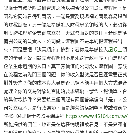
記帳士事務所附設補習班之所以適合談公司設立流程圖，是
因為它同時看得到兩端：一端是實務現場裡老闆最容易踩到
的財稅斷層，另一端是準備進入財稅專業領域的人，必須從
制度邏輯理解企業從成立第一天就會面對的責任。若你是準
備開公司的負責人，公司設立流程圖不是單純把流程畫出
來，而是要把「決策順序」排對；若你是準備投入
記帳士
領
域的學員，公司設立流程圖也不是死背行政程序，而是理解
企業生命週期的入口。真正有價值的公司設立流程圖，應該
在流程之前先問三個問題：你的收入型態是否已經需要正式
對外簽約？你的成本與人員是否已經不能再用個人方式混合
處理？你的交易對象是否開始要求統編、發票、報價單、合
約與付款條件？只要這三個問題有兩個答案偏向「是」，公
司設立就不只是行政選項，而是經營結構調整。峻誠教育學
院45104記帳士考證雲端課程
https://www.45104.com.tw/
所能提供的價值，也正是在這種情境裡被看見：不是只讓考
生知道題目怎麼寫，而是讓學習財稅的人知道，一間公司從