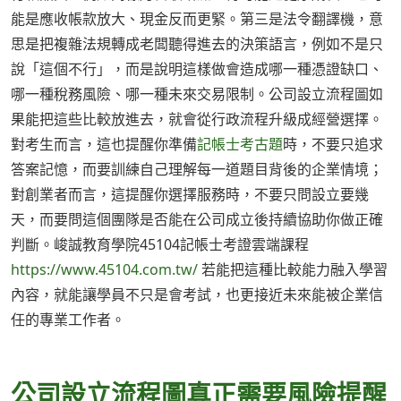
能是應收帳款放大、現金反而更緊。第三是法令翻譯機，意
思是把複雜法規轉成老闆聽得進去的決策語言，例如不是只
說「這個不行」，而是說明這樣做會造成哪一種憑證缺口、
哪一種稅務風險、哪一種未來交易限制。公司設立流程圖如
果能把這些比較放進去，就會從行政流程升級成經營選擇。
對考生而言，這也提醒你準備
記帳士考古題
時，不要只追求
答案記憶，而要訓練自己理解每一道題目背後的企業情境；
對創業者而言，這提醒你選擇服務時，不要只問設立要幾
天，而要問這個團隊是否能在公司成立後持續協助你做正確
判斷。峻誠教育學院45104記帳士考證雲端課程
https://www.45104.com.tw/
若能把這種比較能力融入學習
內容，就能讓學員不只是會考試，也更接近未來能被企業信
任的專業工作者。
公司設立流程圖真正需要風險提醒