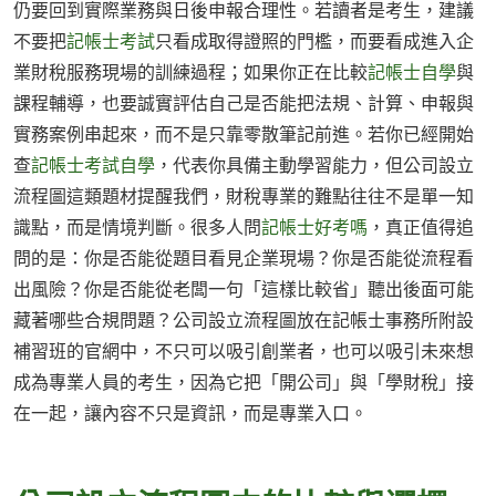
仍要回到實際業務與日後申報合理性。若讀者是考生，建議
不要把
記帳士考試
只看成取得證照的門檻，而要看成進入企
業財稅服務現場的訓練過程；如果你正在比較
記帳士自學
與
課程輔導，也要誠實評估自己是否能把法規、計算、申報與
實務案例串起來，而不是只靠零散筆記前進。若你已經開始
查
記帳士考試自學
，代表你具備主動學習能力，但公司設立
流程圖這類題材提醒我們，財稅專業的難點往往不是單一知
識點，而是情境判斷。很多人問
記帳士好考嗎
，真正值得追
問的是：你是否能從題目看見企業現場？你是否能從流程看
出風險？你是否能從老闆一句「這樣比較省」聽出後面可能
藏著哪些合規問題？公司設立流程圖放在記帳士事務所附設
補習班的官網中，不只可以吸引創業者，也可以吸引未來想
成為專業人員的考生，因為它把「開公司」與「學財稅」接
在一起，讓內容不只是資訊，而是專業入口。