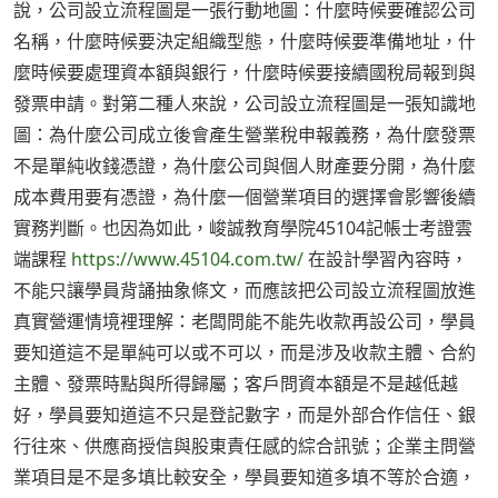
說，公司設立流程圖是一張行動地圖：什麼時候要確認公司
名稱，什麼時候要決定組織型態，什麼時候要準備地址，什
麼時候要處理資本額與銀行，什麼時候要接續國稅局報到與
發票申請。對第二種人來說，公司設立流程圖是一張知識地
圖：為什麼公司成立後會產生營業稅申報義務，為什麼發票
不是單純收錢憑證，為什麼公司與個人財產要分開，為什麼
成本費用要有憑證，為什麼一個營業項目的選擇會影響後續
實務判斷。也因為如此，峻誠教育學院45104記帳士考證雲
端課程
https://www.45104.com.tw/
在設計學習內容時，
不能只讓學員背誦抽象條文，而應該把公司設立流程圖放進
真實營運情境裡理解：老闆問能不能先收款再設公司，學員
要知道這不是單純可以或不可以，而是涉及收款主體、合約
主體、發票時點與所得歸屬；客戶問資本額是不是越低越
好，學員要知道這不只是登記數字，而是外部合作信任、銀
行往來、供應商授信與股東責任感的綜合訊號；企業主問營
業項目是不是多填比較安全，學員要知道多填不等於合適，