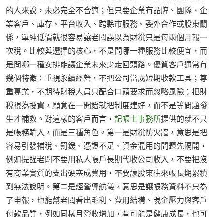
的人來說，未必完全不合適；但只要企業有品牌、團隊、企
業客戶、庫存、平台收入、跨縣市服務、委外合作或股東關
係，單純低價就很容易讓老闆誤以為財稅只是每兩個月報一
次稅。比較與選擇的核心，不是問哪一種服務比較便宜，而
是問哪一種安排能讓企業未來少走回頭路。優質客戶通常有
幾個特徵：重視永續經營，不把公司當成短期收款工具；尊
重專業，不期待財稅人員只配合口頭要求而忽略風險；把財
稅視為投資，願意在一開始就把制度建好，而不是等問題發
生才補救。對這樣的客戶而言，
記帳士事務所
提供的就不只
是帳務輸入，而是三種角色。第一是財稅防火牆，意思是把
容易引發補稅、罰鍰、憑證不足、資金混用的問題先隔開，
例如提醒老闆不要用私人帳戶長期代收公司收入，不要把沒
有商業實質的支出硬塞成費用，不要讓股東往來帳長期累積
到無法說明。第二是經營導航儀，意思是讓帳務資料不只為
了申報，也能幫老闆看出毛利、費用結構、現金壓力與客戶
付款品質，例如同樣月營收增加，有可能是健康成長，也可