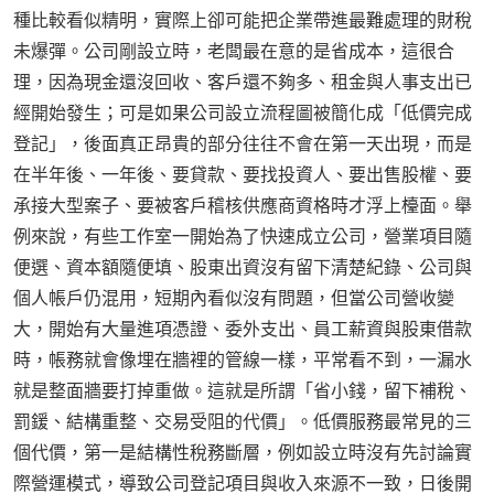
種比較看似精明，實際上卻可能把企業帶進最難處理的財稅
未爆彈。公司剛設立時，老闆最在意的是省成本，這很合
理，因為現金還沒回收、客戶還不夠多、租金與人事支出已
經開始發生；可是如果公司設立流程圖被簡化成「低價完成
登記」，後面真正昂貴的部分往往不會在第一天出現，而是
在半年後、一年後、要貸款、要找投資人、要出售股權、要
承接大型案子、要被客戶稽核供應商資格時才浮上檯面。舉
例來說，有些工作室一開始為了快速成立公司，營業項目隨
便選、資本額隨便填、股東出資沒有留下清楚紀錄、公司與
個人帳戶仍混用，短期內看似沒有問題，但當公司營收變
大，開始有大量進項憑證、委外支出、員工薪資與股東借款
時，帳務就會像埋在牆裡的管線一樣，平常看不到，一漏水
就是整面牆要打掉重做。這就是所謂「省小錢，留下補稅、
罰鍰、結構重整、交易受阻的代價」。低價服務最常見的三
個代價，第一是結構性稅務斷層，例如設立時沒有先討論實
際營運模式，導致公司登記項目與收入來源不一致，日後開