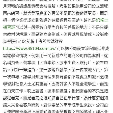
月累積的憑證品質都會被檢驗。考生如果能用公司設立流程
圖來練習，就會發現真正的專業不是把答案背得更長，而是
把一個企業從成立到營運的連續過程看清楚。這也是
記帳士
補習班
可以與一般零散自學內容拉開差異的地方：不是只提
供教材與解題，而是建立案例感、流程感與風險感。峻誠教
育學院45104記帳士考證雲端課程
https://www.45104.com.tw/
可以把公司設立流程圖延伸成
雲端學習情境，例如用一間新成立的電商公司作為案例，從
名稱預查、營業項目、資本額、股東出資、銀行戶、發票申
請，到第一筆進貨、第一張銷貨發票、第一位兼職人員、第
一次申報，讓學員知道每個步驟背後都不是孤立知識。這種
學習對社會人士尤其重要，因為許多人不是全職學生，而是
在白天工作、晚上讀書、週末補進度；他們需要的不只是把
課程看完，而是看完之後知道自己在學什麼、為什麼這個知
識未來會被客戶問到。對快畢業的商學院學生來說，公司設
立流程圖也能補上校園知識與企業現場之間的落差。課本會