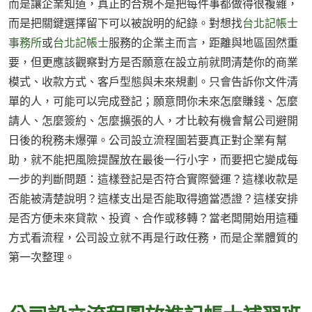
而是讓企業知道，真正的合規不是把每件事都做得很複雜，
而是把關鍵選擇留下可以被說明的紀錄。對想找
台北記帳士
事務所
或
台北記帳士
服務的企業主而言，距離與地區固然重
要，但更應該觀察對方是否願意在設立前就問清楚你的商業
模式、收款方式、客戶型態與未來規劃。只會告訴你文件清
單的人，可能可以完成登記；願意問你未來怎麼賺錢、怎麼
請人、怎麼簽約、怎麼擴張的人，才比較有機會幫公司避開
日後的稅務未爆彈。公司設立流程圖若要真正對企業有幫
助，就不能把風險提醒放在最後一行小字，而要把它變成每
一步的判斷問題：這樣登記是否符合實際營運？這樣收款是
否能被清楚說明？這樣支出是否能取得適當憑證？這樣安排
是否方便未來貸款、投資、合作或移轉？當老闆開始用這種
方式看流程，公司設立就不再是行政任務，而是企業體質的
第一次整理。