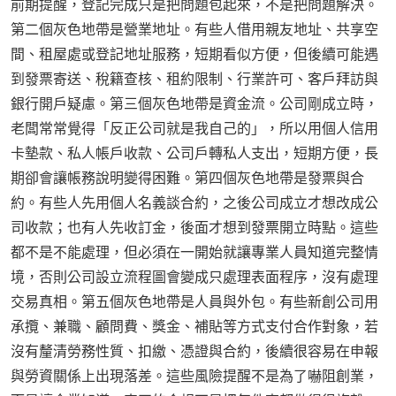
前期提醒，登記完成只是把問題包起來，不是把問題解決。
第二個灰色地帶是營業地址。有些人借用親友地址、共享空
間、租屋處或登記地址服務，短期看似方便，但後續可能遇
到發票寄送、稅籍查核、租約限制、行業許可、客戶拜訪與
銀行開戶疑慮。第三個灰色地帶是資金流。公司剛成立時，
老闆常常覺得「反正公司就是我自己的」，所以用個人信用
卡墊款、私人帳戶收款、公司戶轉私人支出，短期方便，長
期卻會讓帳務說明變得困難。第四個灰色地帶是發票與合
約。有些人先用個人名義談合約，之後公司成立才想改成公
司收款；也有人先收訂金，後面才想到發票開立時點。這些
都不是不能處理，但必須在一開始就讓專業人員知道完整情
境，否則公司設立流程圖會變成只處理表面程序，沒有處理
交易真相。第五個灰色地帶是人員與外包。有些新創公司用
承攬、兼職、顧問費、獎金、補貼等方式支付合作對象，若
沒有釐清勞務性質、扣繳、憑證與合約，後續很容易在申報
與勞資關係上出現落差。這些風險提醒不是為了嚇阻創業，