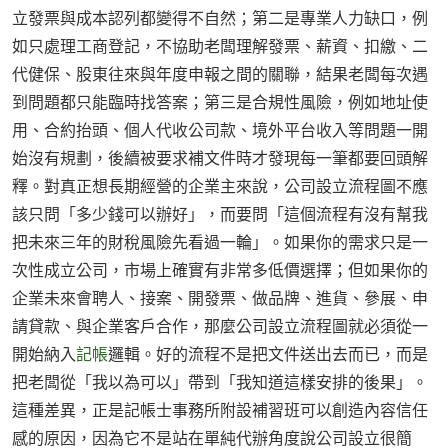
立發票與成本認列都變得不自然；第二是專業人力缺口，例
如只處理工商登記，不協助老闆理解發票、薪資、扣繳、二
代健保、股東往來與年度申報之間的關聯，結果老闆每次遇
到問題都只能臨時找答案；第三是合規性風險，例如地址使
用、合約抬頭、個人代收公司款、境外平台收入等問題一開
始沒有規劃，後續被要求補文件時才發現每一筆都要回頭解
釋。對真正想長期經營的企業主來說，公司設立流程圖不應
該只問「多少錢可以辦好」，而要問「這個流程有沒有幫我
把未來三年的財稅風險先看過一輪」。如果你的需求只是一
次性成立公司，市場上確實有非常多低價選擇；但如果你的
企業未來會聘人、接案、開發票、做品牌、進貨、參展、申
請貸款、與企業客戶合作，那麼公司設立流程圖就必須從一
開始納入
記帳
邏輯。好的流程不是把文件送出去而已，而是
把老闆從「我以為可以」帶到「我知道這樣安排的後果」。
這種差異，正是記帳士事務所附設補習班可以創造內容信任
感的原因，因為它不是站在單純代辦角度說公司設立很簡