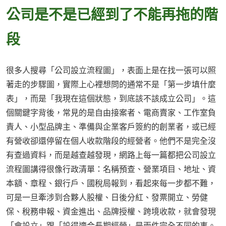
公司是不是已經到了不能再拖的階
段
很多人搜尋「公司設立流程圖」，表面上是在找一張可以照
著走的步驟圖，實際上心裡想問的通常不是「第一步填什麼
表」，而是「我現在這個狀態，到底該不該成立公司」。這
個關鍵字背後，常見的是自由接案者、電商賣家、工作室負
責人、小型品牌主、準備與企業客戶簽約的創業者，或已經
有營收卻還停留在個人收款階段的經營者。他們不是完全沒
有查過資料，而是越查越發現，網路上每一篇都把公司設立
流程圖講得很像行政清單：名稱預查、營業項目、地址、資
本額、章程、銀行戶、國稅局報到，看起來每一步都不難，
可是一旦牽涉到合夥人股權、日後分紅、發票開立、勞健
保、稅務申報、資金進出、品牌授權、跨境收款，就會發現
「會設立」跟「設得適合長期經營」是兩件完全不同的事。