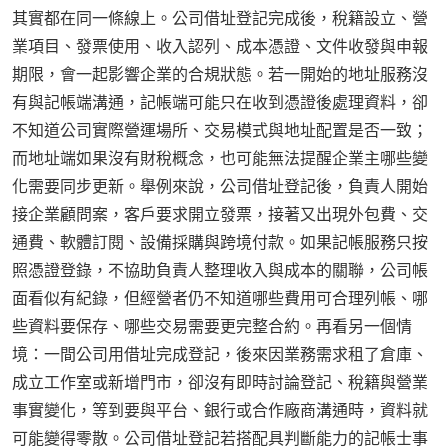
其實都在同一條線上。公司借址登記完成後，稅籍設立、營
業項目、發票使用、收入認列、成本憑證、文件收發與申報
期限，會一起影響企業的合規狀態。若一開始的地址服務沒
有與記帳端溝通，記帳端可能只在收到憑證後處理資料，卻
不知道公司實際營運場所、交易模式與地址配置是否一致；
而地址端如果沒有財稅概念，也可能無法提醒企業主哪些變
化需要同步更新。舉例來說，公司借址登記後，負責人開始
接企業顧問案，客戶要求開立發票，接著又出現外包費、交
通費、軟體訂閱、設備採購與跨境付款。如果記帳服務只按
照憑證登錄，不協助負責人整理收入與成本的關聯，公司帳
面看似有紀錄，但經營者仍不知道哪些費用可合理列帳、哪
些資料要保存、哪些交易需要更完整合約。再看另一個情
境：一間公司用借址完成登記，後來因業務需求租了倉庫、
成立工作室或新增門市，卻沒有即時討論登記、稅籍與營業
事實變化，等到要與平台、銀行或合作廠商溝通時，資料就
可能變得零散。公司借址登記若搭配具判斷能力的記帳士事