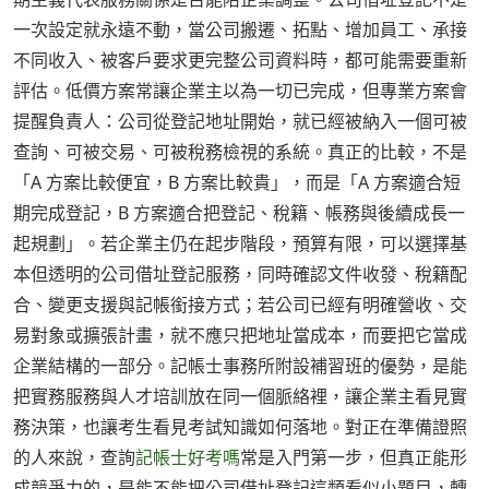
一次設定就永遠不動，當公司搬遷、拓點、增加員工、承接
不同收入、被客戶要求更完整公司資料時，都可能需要重新
評估。低價方案常讓企業主以為一切已完成，但專業方案會
提醒負責人：公司從登記地址開始，就已經被納入一個可被
查詢、可被交易、可被稅務檢視的系統。真正的比較，不是
「A 方案比較便宜，B 方案比較貴」，而是「A 方案適合短
期完成登記，B 方案適合把登記、稅籍、帳務與後續成長一
起規劃」。若企業主仍在起步階段，預算有限，可以選擇基
本但透明的公司借址登記服務，同時確認文件收發、稅籍配
合、變更支援與記帳銜接方式；若公司已經有明確營收、交
易對象或擴張計畫，就不應只把地址當成本，而要把它當成
企業結構的一部分。記帳士事務所附設補習班的優勢，是能
把實務服務與人才培訓放在同一個脈絡裡，讓企業主看見實
務決策，也讓考生看見考試知識如何落地。對正在準備證照
的人來說，查詢
記帳士好考嗎
常是入門第一步，但真正能形
成競爭力的，是能不能把公司借址登記這類看似小題目，轉