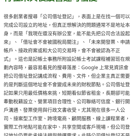
很多創業者搜尋「公司借址登記」，表面上是在找一個可以
完成公司設立的地址，但真正想解決的問題通常不是地址本
身，而是「我現在還沒有辦公室，能不能先把公司合法設起
來」、「借址會不會被國稅局關注」、「未來開發票、申請
帳戶、接政府案或和大公司交易時，會不會被認為不正
式」。這也是記帳士事務所附設記帳士考試課程補習班在規
劃內容時，最容易看見的搜尋落差：Google 上常見資訊會
把公司借址登記講成流程、費用、文件，但企業主真正需要
的是判斷這個地址會不會變成未來的財稅節點。公司借址登
記如果只用最低價格來挑，短期看似節省租金，長期卻可能
牽動稅籍設立、營業項目合理性、公司聯絡可信度、銀行開
戶溝通、發票使用與行政文書收受。尤其現在很多一人公
司、接案型工作室、跨境電商、顧問服務、線上課程業者，
實際工作地點可能在家中、共享空間或客戶現場，但公司登
記地址仍要能承接法規與營運需求。此時公司借址登記不是