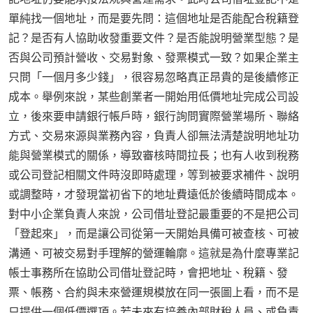
單純找一個地址，而是要先問：這個地址是否能配合稅籍登
記？是否有人協助收發重要文件？是否能說明營業型態？是
否與公司預計營收、交易對象、發票模式一致？如果企業主
只問「一個月多少錢」，很容易忽略真正昂貴的是後續修正
成本。舉例來說，某些創業者一開始用低價地址完成公司設
立，後來要申請銀行帳戶時，銀行詢問實際營業場所、聯絡
方式、交易來源與業務內容，負責人卻無法清楚說明地址功
能與營業模式的關係，導致審核時間拉長；也有人收到稅務
或公司登記相關文件時沒即時處理，等到被要求補件、說明
或調整時，才發現當初省下的地址費遠低於後續時間成本。
對中小企業負責人來說，公司借址登記最重要的不是把公司
「登起來」，而是讓公司從第一天開始具備可被查核、可被
溝通、可被交易對手理解的營運輪廓。這就是為什麼專業記
帳士事務所在協助公司借址登記時，會把地址、稅籍、發
票、帳務、合約與未來營運規模放在同一張圖上看，而不是
只提供一個低價選項。若未來有培養內部財稅人員、或負責