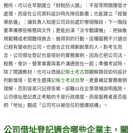
務所，可以在早期建立「財稅防火牆」：不是等問題爆發才
處理，而是在公司資料設計時先降低斷層；也能建立「經營
導航儀」：讓負責人知道公司目前處於哪個階段，下一階段
要準備哪些帳務與文件；更能扮演「法令翻譯機」：把抽象
規範轉成老闆聽得進去、做得到的行動。這種服務不只適合
已經有營收的公司，也適合正在規劃創業的人。對考生而
言，公司借址登記也是很好的實務案例，因為它把公司法、
稅務、會計、營業事實與客戶溝通放在一起；準備考試時，
除了閱讀教材，也可以透過
記帳士考古題
觀察題目如何設計
判斷情境。若考生選擇
記帳士考試自學
，更要補足實務案例
理解，否則容易只記得答案，卻難以在企業現場說明風險。
公司借址登記真正考驗的不是行政速度，而是服務者是否能
把「地址」翻成「公司可以被信任的營運結構」。
公司借址登記適合哪些企業主，關