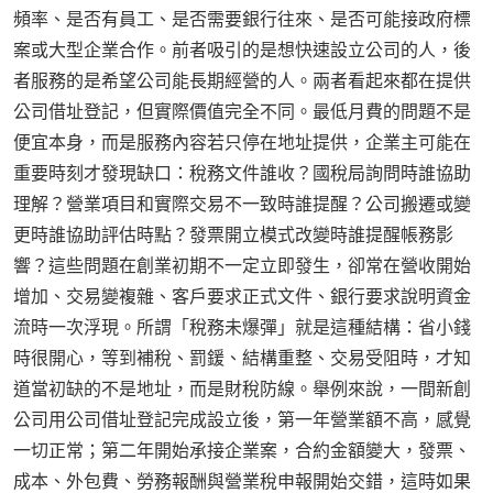
頻率、是否有員工、是否需要銀行往來、是否可能接政府標
案或大型企業合作。前者吸引的是想快速設立公司的人，後
者服務的是希望公司能長期經營的人。兩者看起來都在提供
公司借址登記，但實際價值完全不同。最低月費的問題不是
便宜本身，而是服務內容若只停在地址提供，企業主可能在
重要時刻才發現缺口：稅務文件誰收？國稅局詢問時誰協助
理解？營業項目和實際交易不一致時誰提醒？公司搬遷或變
更時誰協助評估時點？發票開立模式改變時誰提醒帳務影
響？這些問題在創業初期不一定立即發生，卻常在營收開始
增加、交易變複雜、客戶要求正式文件、銀行要求說明資金
流時一次浮現。所謂「稅務未爆彈」就是這種結構：省小錢
時很開心，等到補稅、罰鍰、結構重整、交易受阻時，才知
道當初缺的不是地址，而是財稅防線。舉例來說，一間新創
公司用公司借址登記完成設立後，第一年營業額不高，感覺
一切正常；第二年開始承接企業案，合約金額變大，發票、
成本、外包費、勞務報酬與營業稅申報開始交錯，這時如果