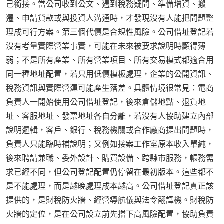
己銜接。當公司收到公文、遇到稅務疑問、準備增資、搬
遷、申請貸款或與投資人溝通時，才發現沒有人能把問題整
理成可行方案。第三個代價是合規性風險。公司借址登記若
沒有考量實際營業事實，可能在未來被要求說明時顯得薄
弱；不是所有產業、所有營業項目、所有交易模式都適合用
同一種地址配置，若只用低價模板處理，企業的公開資訊、
稅務資訊與實際營運可能產生落差。具體情境很常見：電商
負責人一開始使用公司借址登記，後來倉儲地點、退貨地
址、客服地址、發票地址各自分離，若沒有人協助建立內部
說明邏輯，客戶、銀行、稅務機關或合作廠商提出問題時，
負責人只能臨時補說明；又例如接案工作室原本收入單純，
後來聘請兼職、委外設計、購買設備、跨縣市服務，帳務需
求已經不同，但公司登記配置仍停留在最初版本。這些都不
是不能處理，而是越晚處理成本越高。公司借址登記真正該
提供的，是財稅防火牆、經營導航儀與法令翻譯機。財稅防
火牆的定位，是在公司設立前先擋下高風險配置，協助負責