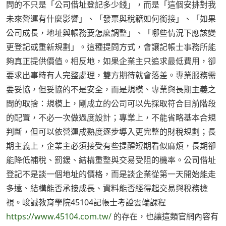
問的不只是「公司借址登記多少錢」，而是「這個安排對我
未來營運有什麼影響」、「發票與稅籍如何銜接」、「如果
公司成長，地址與帳務要怎麼調整」、「哪些情況下應該變
更登記或重新規劃」。這種提問方式，會讓記帳士事務所能
夠真正提供價值。相反地，如果企業主只追求最低費用，卻
要求出事時有人完整處理，雙方期待就會落差。專業服務需
要妥協，但妥協的不是安全，而是規模、專業與長期主義之
間的取捨：規模上，剛成立的公司可以先採取符合目前階段
的配置，不必一次做過度設計；專業上，不能省略基本合規
判斷，但可以依營運成熟度逐步導入更完整的財稅規劃；長
期主義上，企業主必須接受有些提醒短期看似麻煩，長期卻
能降低補稅、罰鍰、結構重整與交易受阻的機率。公司借址
登記不是談一個地址的價格，而是談企業從第一天開始能走
多遠、結構能否承接成長、資料能否經得起交易與稅務檢
視。峻誠教育學院45104記帳士考證雲端課程
https://www.45104.com.tw/
的存在，也讓這類官網內容有