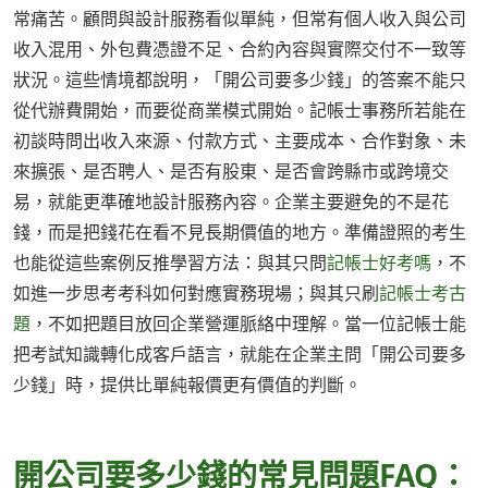
常痛苦。顧問與設計服務看似單純，但常有個人收入與公司
收入混用、外包費憑證不足、合約內容與實際交付不一致等
狀況。這些情境都說明，「開公司要多少錢」的答案不能只
從代辦費開始，而要從商業模式開始。記帳士事務所若能在
初談時問出收入來源、付款方式、主要成本、合作對象、未
來擴張、是否聘人、是否有股東、是否會跨縣市或跨境交
易，就能更準確地設計服務內容。企業主要避免的不是花
錢，而是把錢花在看不見長期價值的地方。準備證照的考生
也能從這些案例反推學習方法：與其只問
記帳士好考嗎
，不
如進一步思考考科如何對應實務現場；與其只刷
記帳士考古
題
，不如把題目放回企業營運脈絡中理解。當一位記帳士能
把考試知識轉化成客戶語言，就能在企業主問「開公司要多
少錢」時，提供比單純報價更有價值的判斷。
開公司要多少錢的常見問題FAQ：