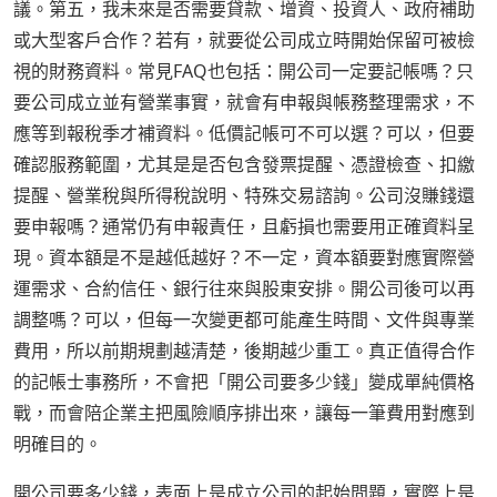
議。第五，我未來是否需要貸款、增資、投資人、政府補助
或大型客戶合作？若有，就要從公司成立時開始保留可被檢
視的財務資料。常見FAQ也包括：開公司一定要記帳嗎？只
要公司成立並有營業事實，就會有申報與帳務整理需求，不
應等到報稅季才補資料。低價記帳可不可以選？可以，但要
確認服務範圍，尤其是是否包含發票提醒、憑證檢查、扣繳
提醒、營業稅與所得稅說明、特殊交易諮詢。公司沒賺錢還
要申報嗎？通常仍有申報責任，且虧損也需要用正確資料呈
現。資本額是不是越低越好？不一定，資本額要對應實際營
運需求、合約信任、銀行往來與股東安排。開公司後可以再
調整嗎？可以，但每一次變更都可能產生時間、文件與專業
費用，所以前期規劃越清楚，後期越少重工。真正值得合作
的記帳士事務所，不會把「開公司要多少錢」變成單純價格
戰，而會陪企業主把風險順序排出來，讓每一筆費用對應到
明確目的。
開公司要多少錢，表面上是成立公司的起始問題，實際上是