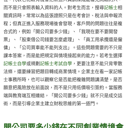
而不是只會照表輸入資料的人。對考生而言，搜尋
記帳士
相
關資訊時，常常以為這張證照只是在考會計、稅法與申報流
程；但真正進入服務現場後會發現，客戶問的問題往往是複
合式的，例如「開公司要多少錢」、「我現在要不要開發
票」、「股東借公司錢要怎麼處理」、「員工用承攬還是僱
傭」、「公司買車能不能列支出」。這些問題需要的不只是
課本答案，而是能把規定與情境接起來的能力。若考生選擇
記帳士自學
或規劃
記帳士考試自學
，更要注意不能只背零散
法條，還要練習把題目轉成商業情境。企業主在看一家記帳
士事務所時，也可以觀察它是否能把複雜問題講清楚，是否
願意把風險放在前面說，而不是只用低價吸引簽約。當服務
端與教育端互相連結，「開公司要多少錢」就不只是成交話
術，而是引導企業主建立財稅思維的第一道門。
開公司要多少錢在不同創業情境會