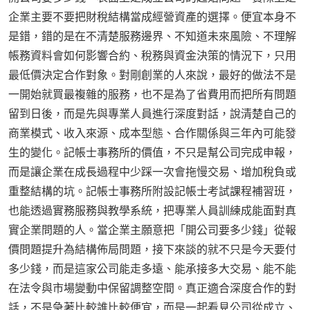
企業主要不要把財稅結構當成經營資產的選擇。便宜本身不
是錯，錯的是在不清楚服務邊界、不知道未來風險、不理解
帳務資料會如何影響合約、稅務與資金決策的情況下，只用
最低價決定合作對象。對剛創業的人來說，最好的做法不是
一開始就買最複雜的服務，也不是為了省費用而把所有問題
留到日後，而是先與專業人員進行深度對話，說清楚自己的
商業模式、收入來源、成本型態、合作關係與三年內可能發
生的變化。記帳士事務所的價值，不只是幫公司完成申報，
而是讓企業在成長過程中少踩一次會拖慢交易、增加稅負或
重整結構的坑。記帳士事務所附設記帳士考試課程補習班，
也能透過實務服務與教學系統，把專業人員訓練成能面對真
實企業問題的人。當企業主願意把「開公司要多少錢」從報
價問題提升為結構佈局問題，接下來談的就不只是今天要付
多少錢，而是這家公司能走多遠、能承接多大交易、能不能
在法令與市場變動中保留調整空間。真正適合深度合作的對
話，不是急著比較誰比較便宜，而是一起看見公司從成立、