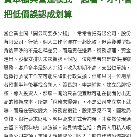
把低價誤認成划算
當企業主問「開公司要多少錢」，常常會把有限公司、股份
有限公司、行號、個人工作室混在一起比較，但這幾種型態
背後牽涉的不是名稱差異，而是責任邊界、稅務處理、資金
進出、股權安排與未來擴張。假設一位創業者只是提供接案
服務，客戶多半是熟人介紹，收入初期不高，支出也單純，
選擇行號或工作室可能先降低行政負擔；但如果同一位創業
者預期半年後要找合夥人、簽長約、申請補助、建立品牌授
權、導入投資人，那麼一開始只看便宜就可能在後面付出更
高的轉換成本。所謂「稅務未爆彈」，不是公司成立當下就
爆，而是在營收變大、帳務變複雜、股東意見不同、國稅局
查核、銀行要求財報、客戶要求正式合約時，才突然發現過
去留下的資料缺口無法補。常見情境包括：負責人用私人帳
戶收公司款項，事後才想補成公司收入；股東代墊設備款卻