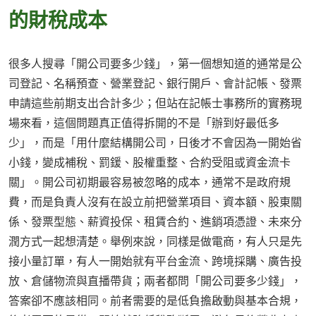
的財稅成本
很多人搜尋「開公司要多少錢」，第一個想知道的通常是公
司登記、名稱預查、營業登記、銀行開戶、會計記帳、發票
申請這些前期支出合計多少；但站在記帳士事務所的實務現
場來看，這個問題真正值得拆開的不是「辦到好最低多
少」，而是「用什麼結構開公司，日後才不會因為一開始省
小錢，變成補稅、罰鍰、股權重整、合約受阻或資金流卡
關」。開公司初期最容易被忽略的成本，通常不是政府規
費，而是負責人沒有在設立前把營業項目、資本額、股東關
係、發票型態、薪資投保、租賃合約、進銷項憑證、未來分
潤方式一起想清楚。舉例來說，同樣是做電商，有人只是先
接小量訂單，有人一開始就有平台金流、跨境採購、廣告投
放、倉儲物流與直播帶貨；兩者都問「開公司要多少錢」，
答案卻不應該相同。前者需要的是低負擔啟動與基本合規，