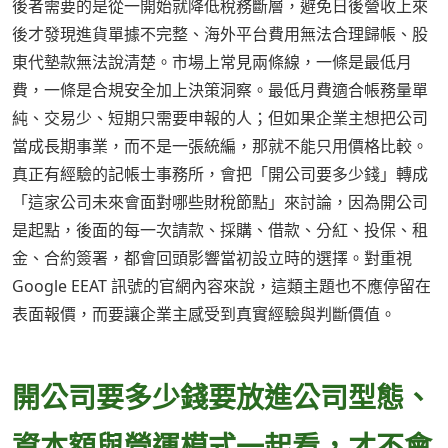
後者需要的是從一開始就降低稅務斷層，避免日後營收上來
後才發現進貨單據不完整、海外平台費用無法合理歸帳、股
東代墊款無法說清楚。市場上常見兩條線，一條是最低月
費，一條是合規安全加上決策洞察。最低月費適合帳務量單
純、交易少、短期只需要申報的人；但如果企業主想把公司
當成長期事業，而不是一張統編，那就不能只用價格比較。
真正有經驗的記帳士事務所，會把「開公司要多少錢」轉成
「這家公司未來會面對哪些財稅節點」來討論，因為開公司
是起點，後面的每一次請款、採購、借款、分紅、投保、租
金、合約簽署，都會回頭影響當初設立時的選擇。對重視
Google EEAT 訊號的官網內容來說，這類主題也不應停留在
表面報價，而要讓企業主感受到真實經驗與判斷價值。
開公司要多少錢要放進公司型態、
資本額與營運模式一起看，才不會