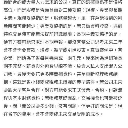
顧問合約或大量人力需求的公司。真正的選擇重點不是價格
高低，而是服務是否願意面對三種妥協：規模、專業與長期
主義。規模妥協指的是，服務量越大，單一客戶能得到的判
斷時間可能越少；專業妥協指的是，若只做資料登錄，遇到
特殊交易時可能無法提前辨識風險；長期主義妥協指的是，
便宜方案可能只處理本期申報，卻沒有幫公司思考未來三年
會不會需要貸款、增資、轉型或引進股東。真實案例中，有
企業一開始為了省每月幾百或一兩千元，後來因為進銷項長
期不完整、薪資與外包費界線不清、負責人私人支出混入公
司帳，最後需要花更多時間補資料，甚至重新整理帳務結
構。這就是省小錢變成稅務未爆彈的典型路徑。若公司未來
要跟大型客戶合作，對方可能要求正式發票、合約、付款流
程與基本財務資料；若帳務基礎混亂，交易機會也可能被延
後。問「開公司要多少錢」沒有問題，但更好的問法是：現
在省下的費用，會不會變成未來交易受阻的成本。