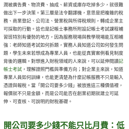
潤被廣告費、物流費、抽成、薪資或庫存吃掉多少，就很難
做出下一步決策。第三層是法令翻譯機，意思是把複雜的稅
務、商業登記、公司法、營業稅與所得稅規則，轉成企業主
可採取的行動。這也是記帳士事務所附設記帳士考試課程補
習班特別有優勢的地方，因為服務現場與教學現場能互相補
強：老師知道考試如何拆題，實務人員知道公司如何發生問
題，學生未來若想成為專業人員，也能從真實案例看見制度
背後的邏輯。對想進入財稅領域的人來說，可以延伸閱讀
記
帳士考試
，理解證照門檻與準備方向；對企業主來說，知道
專業人員如何訓練，也能更清楚為什麼記帳服務不只是輸入
憑證與報稅。當「開公司要多少錢」被放進這三種價值裡，
報價就不只是金額，而是公司能否在創業初期就建立可延
伸、可查核、可說明的財稅基礎。
開公司要多少錢不能只比月費：低