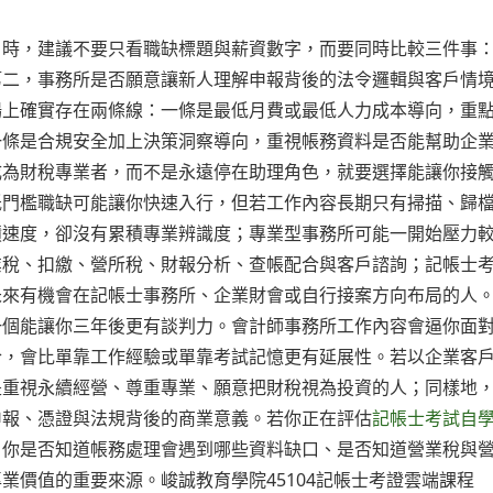
」時，建議不要只看職缺標題與薪資數字，而要同時比較三件事
第二，事務所是否願意讓新人理解申報背後的法令邏輯與客戶情
場上確實存在兩條線：一條是最低月費或最低人力成本導向，重
一條是合規安全加上決策洞察導向，重視帳務資料是否能幫助企
成為財稅專業者，而不是永遠停在助理角色，就要選擇能讓你接
低門檻職缺可能讓你快速入行，但若工作內容長期只有掃描、歸
積速度，卻沒有累積專業辨識度；專業型事務所可能一開始壓力
業稅、扣繳、營所稅、財報分析、查帳配合與客戶諮詢；記帳士
未來有機會在記帳士事務所、企業財會或自行接案方向布局的人
一個能讓你三年後更有談判力。會計師事務所工作內容會逼你面
合，會比單靠工作經驗或單靠考試記憶更有延展性。若以企業客
是重視永續經營、尊重專業、願意把財稅視為投資的人；同樣地
申報、憑證與法規背後的商業意義。若你正在評估
記帳士考試自
：你是否知道帳務處理會遇到哪些資料缺口、是否知道營業稅與
業價值的重要來源。峻誠教育學院45104記帳士考證雲端課程