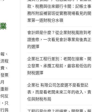
款、稅務與往來銀行卡關：記帳士事
務所附設補習班從實務現場看見的開
業第一道財稅分水嶺
業
會計師是什麼？從企業財稅風險到考
證進修，一次看見會計專業背後真正
的選擇
申報、
企業社工程行差別：老闆在接案、開
是流程
立發票、承攬工程前，最容易低估的
流費、
財稅選擇
、發票
點月
企業社 有限公司怎麼選不是看登記
須重新
表，而是看老闆未來三年的收入、責
如何反
任與財稅布局
用，只
銀行與
工程行是什麼？從接案、開發票、報