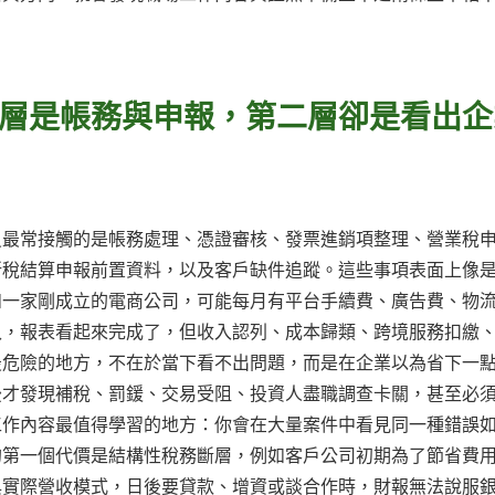
層是帳務與申報，第二層卻是看出企
員最常接觸的是帳務處理、憑證審核、發票進銷項整理、營業稅
所稅結算申報前置資料，以及客戶缺件追蹤。這些事項表面上像
如一家剛成立的電商公司，可能每月有平台手續費、廣告費、物
入，報表看起來完成了，但收入認列、成本歸類、跨境服務扣繳
最危險的地方，不在於當下看不出問題，而是在企業以為省下一
後才發現補稅、罰鍰、交易受阻、投資人盡職調查卡關，甚至必
工作內容最值得學習的地方：你會在大量案件中看見同一種錯誤
的第一個代價是結構性稅務斷層，例如客戶公司初期為了節省費
與實際營收模式，日後要貸款、增資或談合作時，財報無法說服