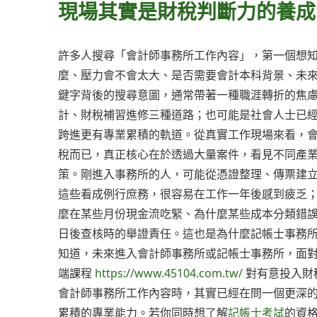
現場其實是財稅判斷力的養成
許多人搜尋「會計師事務所工作內容」，第一個想
麼、壓力會不會太大、是否需要會計本科背景、未
鍵字背後的搜尋意圖，通常帶著一種職涯轉折的焦
計、財稅補習進修三種道路；也可能是社會人士已
跨進更有專業累積的軌道。從真實工作現場來看，
稅而已，真正核心在於透過大量案件，看見不同產
策。剛進入事務所的人，可能從憑證整理、傳票建立
這些看成例行庶務，很容易在工作一年後感到疲乏
麼在某些月份現金流吃緊、為什麼某些成本分類錯
日後查核時的舉證責任。這也是為什麼記帳士事務
知道，未來進入會計師事務所或記帳士事務所，面對
端課程
https://www.45104.com.tw/
對有意投入財
會計師事務所工作內容時，其實已經在問一個更深
累積的專業能力。若你同時想了解
記帳士考試
的資