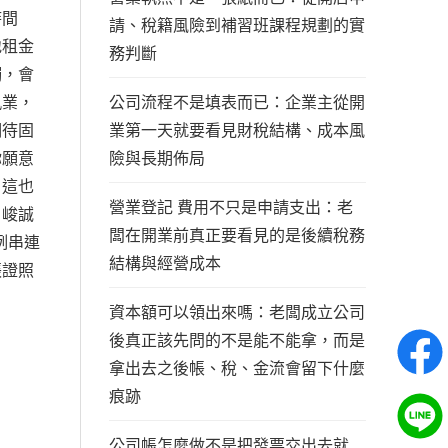
時間
請、稅籍風險到補習班課程規劃的實
地租金
務判斷
觸，會
公司流程不是填表而已：企業主從開
執業，
業第一天就要看見財稅結構、成本風
期待固
險與長期佈局
你願意
。這也
營業登記 費用不只是申請支出：老
。峻誠
闆在開業前真正要看見的是後續稅務
例串連
結構與經營成本
張證照
資本額可以領出來嗎：老闆成立公司
後真正該先問的不是能不能拿，而是
拿出去之後帳、稅、金流會留下什麼
痕跡
公司帳怎麼做不是把發票交出去就