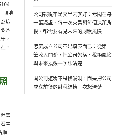
104
一張地
公司報稅不是交出去就好：老闆在每
因為這
一張憑證、每一次交易與每個決策背
著要答
後，都需要看見未來的財稅風險
保守，
怎麼成立公司不是填表而已：從第一
本裡，
筆收入開始，把公司架構、稅務風險
與未來擴張一次想清楚
開公司避稅不是找漏洞，而是把公司
照
成立前後的財稅結構一次想清楚
，但需
；若本
習順