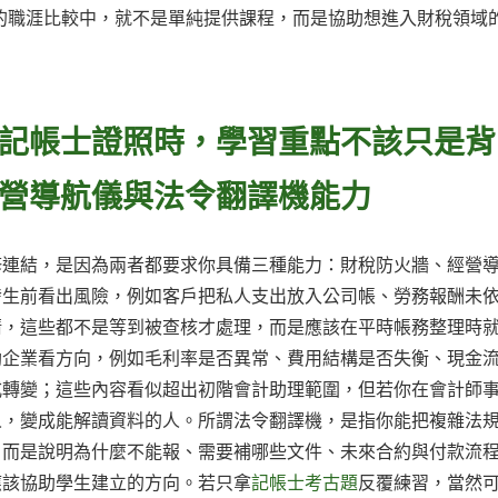
的職涯比較中，就不是單純提供課程，而是協助想進入財稅領域
記帳士證照時，學習重點不該只是背
營導航儀與法令翻譯機能力
修連結，是因為兩者都要求你具備三種能力：財稅防火牆、經營
發生前看出風險，例如客戶把私人支出放入公司帳、勞務報酬未
清，這些都不是等到被查核才處理，而是應該在平時帳務整理時
助企業看方向，例如毛利率是否異常、費用結構是否失衡、現金
式轉變；這些內容看似超出初階會計助理範圍，但若你在會計師
人，變成能解讀資料的人。所謂法令翻譯機，是指你能把複雜法
，而是說明為什麼不能報、需要補哪些文件、未來合約與付款流
應該協助學生建立的方向。若只拿
記帳士考古題
反覆練習，當然