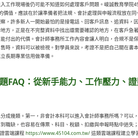
入工作現場後仍可能不知道如何處理客戶問題。峻誠教育學院45
的價值，應該在於讓準備者把法規、會計處理與申報流程放在同
觀察，許多新人一開始最怕的是接電話、回客戶訊息、追資料，
的地方，正是在不完整資料中找出還需要確認的地方，在客戶急
可能付出的代價。會計師事務所工作內容會讓人明白，合規不是
出售時，資料可以被檢視。對學員來說，考證不是把自己關在書
建立長期專業信用做準備。
題FAQ：從新手能力、工作壓力、證
以分成幾類。第一，非會計本科可以進入會計師事務所嗎？可以
拿到職缺，也容易在傳票、科目、稅額、扣繳與申報時點中迷失
考證雲端課程
https://www.45104.com.tw/
這類雲端課程建立學