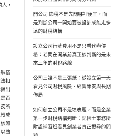
的人，
開公司 節稅不是先問哪裡便宜，而
是判斷公司一開始要被設計成能走多
遠的財稅結構
設立公司行號費用不是只看代辦價
格：老闆在開業前真正該判斷的是未
來三年的財稅路線
導航儀
公司三證不是三張紙：從設立第一天
依法扣
看見公司財稅風險、經營節奏與長期
就提出
佈局
流是否
事務所
如何創立公司不是填表題，而是企業
規轉成
第一步財稅結構判斷：記帳士事務所
程該如
附設補習班看見創業者真正搜尋的問
可以熟
題