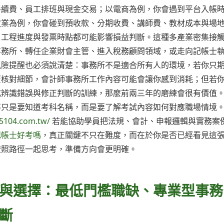
手續費、員工排班與現金交易；以電商為例，你會遇到平台入帳
教業為例，你會碰到預收款、分期收費、講師費、教材成本與場
、工程進度與發票時點都可能影響損益判斷。這種多產業密集接
事務所、轉任企業財會主管、進入稅務顧問領域，或走向記帳士
風險提醒也必須說清楚：事務所不是適合所有人的環境，若你只
覆核對細節，會計師事務所工作內容可能會讓你感到消耗；但若
成辨識錯誤與修正判斷的訓練，那麼前兩三年的磨練會很有價值
不只是要知道考科名稱，而是要了解考試內容如何對應職場情境
5104.com.tw/
若能協助學員把法規、會計、申報邏輯與實務案
記帳士好考嗎
，真正關鍵不只在難度，而在於你是否已經看見這
證照路徑一起思考，準備方向會更明確。
與選擇：最低門檻職缺、專業型事務
斷