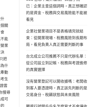
已：企業主查這個詞時，真正想確認
的是資金、稅務與交易風險能不能被
做什
看見
這個關
企業社營業項目不是表格填完就結
司會
束：從開業現場、稅務風險到長期布
能不能
局，看見負責人真正需要判斷的事
報營業
業決
台北成立公司推薦不只是代辦名單：
只把
從公司設立到記帳、稅務與考證進修
闆為什
的真實選擇
能牽動
讓考生
沒有營業登記可以開收據嗎：老闆收
考證雲
到客人要憑證時，真正該先判斷的是
你搜尋
交易身分、稅籍狀態與未來風險
化成可
干的
獨資行號開戶戶名怎麼寫才不會讓收