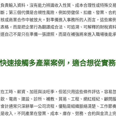
只負責輸入資料，沒有能力辨識收入性質、成本合理性或特殊交
判斷；第三個代價是合規性風險，例如勞健保、扣繳、發票、合
查核或商業合作中被放大。對準備進入事務所的人而言，這些案
成表格，而是把企業行為翻譯成合法、可追溯、可解釋的財稅資
知道自己不是只在準備一張證照，而是在補強將來進入職場後能
快速接觸多產業案例，適合想從實務
放在工時、薪資、加班與淡旺季，但若只用這些條件評估，容易
餐飲、電商、建設、診所、補教、貿易、工程、網紅經紀、顧問
業會計通常只深耕單一公司流程，優點是組織脈絡清楚、工作節
樣是收入，不同產業在發票、成本、庫存、勞務、合約與金流上