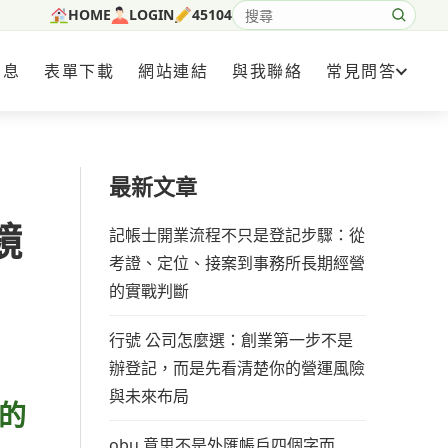
HOME
LOGIN
45104
搜尋網站內容
消息
表單下載
網站連結
與我聯絡
常見問答
最新文章
鏡
記帳士開業流程不只是登記步驟：從
考證、定位、接案到事務所長期經營
的實戰判斷
行號 公司怎麼選：創業第一步不是
辦登記，而是先看清楚你的營運風險
與未來布局
的
obu 意思不是外匯帳戶四個字而