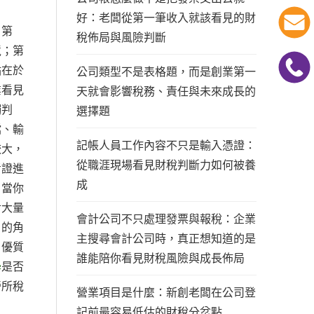
好：老闆從第一筆收入就該看見的財
：第
稅佈局與風險判斷
境；第
點在於
公司類型不是表格題，而是創業第一
業看見
天就會影響稅務、責任與未來成長的
觸判
選擇題
檔、輸
記帳人員工作內容不只是輸入憑證：
較大，
從職涯現場看見財稅判斷力如何被養
考證進
成
。當你
對大量
會計公司不只處理發票與報稅：企業
戶的角
主搜尋會計公司時，真正想知道的是
，優質
誰能陪你看見財稅風險與成長佈局
學
是否
營所稅
營業項目是什麼：新創老闆在公司登
記前最容易低估的財稅分岔點