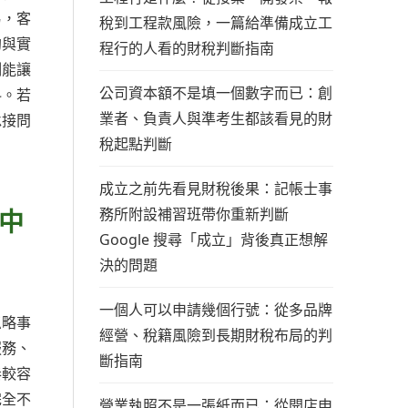
易，客
稅到工程款風險，一篇給準備成立工
約與實
程行的人看的財稅判斷指南
例能讓
公司資本額不是填一個數字而已：創
料。若
業者、負責人與準考生都該看見的財
承接問
稅起點判斷
成立之前先看見財稅後果：記帳士事
中
務所附設補習班帶你重新判斷
Google 搜尋「成立」背後真正想解
決的問題
一個人可以申請幾個行號：從多品牌
忽略事
經營、稅籍風險到長期財稅布局的判
服務、
斷指南
奏較容
完全不
營業執照不是一張紙而已：從開店申