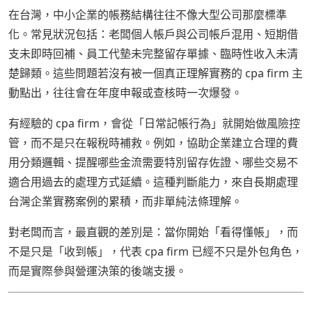
在台灣，中小企業的帳務結構往往不像大型公司那麼標準
化。常見狀況包括：老闆個人帳戶與公司帳戶混用、短期借
支未即時回補、員工代墊未完整留存單據、臨時性收入未清
楚歸類。這些問題若沒有被一個真正理解實務的 cpa firm 主
動點出，往往會在年度申報或查核時一次爆發。
有經驗的 cpa firm，會從「日常記帳行為」就開始做風險控
管，而不是只在報稅時補救。例如，協助企業建立合理的費
用分類邏輯、提醒哪些金流需要特別留存佐證、哪些交易不
適合用過去的處理方式延續。這種判斷能力，來自長期處理
台灣企業實務案例的累積，而非單純法條理解。
對老闆而言，最直觀的差別是：當你開始「看得懂帳」，而
不是只是「收到帳」，代表 cpa firm 已經不只是外包角色，
而是實際參與營運決策的後端支援。