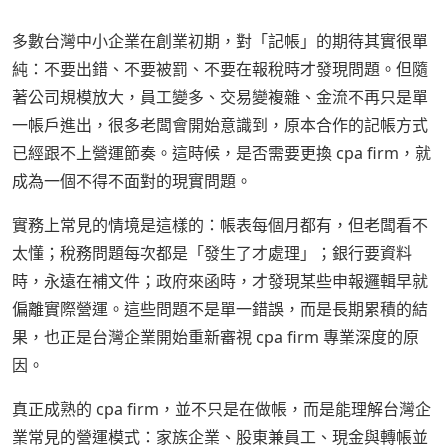
多數台灣中小企業在創業初期，對「記帳」的期待其實很單
純：不要出錯、不要被罰、不要在報稅時才發現問題。但隨
著公司規模放大，員工變多、交易變複雜、金流不再只是單
一帳戶進出，很多老闆會開始意識到，原本合作的記帳方式
已經跟不上營運節奏。這時候，是否需要更換 cpa firm，就
成為一個不得不面對的現實問題。
實務上常見的情境是這樣的：帳表每個月都有，但老闆看不
太懂；稅務問題每次都是「發生了才處理」；銀行要資料
時，永遠在補文件；政府來函時，才發現某些申報邏輯早就
偏離實際營運。這些問題不是單一錯誤，而是長期累積的結
果，也正是台灣企業開始重新審視 cpa firm 專業深度的原
因。
真正成熟的 cpa firm，並不只是在做帳，而是能理解台灣企
業常見的營運模式：家族企業、股東兼員工、現金與轉帳並