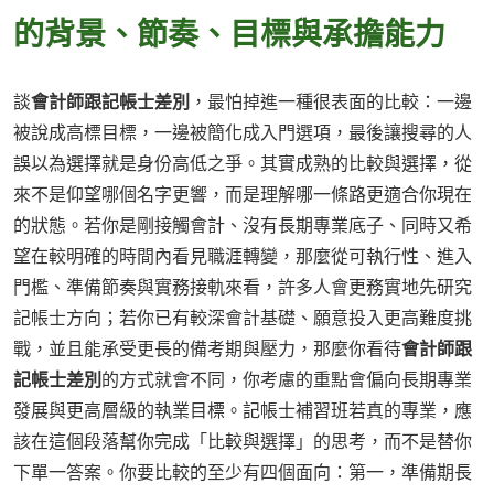
的背景、節奏、目標與承擔能力
談
會計師跟記帳士差別
，最怕掉進一種很表面的比較：一邊
被說成高標目標，一邊被簡化成入門選項，最後讓搜尋的人
誤以為選擇就是身份高低之爭。其實成熟的比較與選擇，從
來不是仰望哪個名字更響，而是理解哪一條路更適合你現在
的狀態。若你是剛接觸會計、沒有長期專業底子、同時又希
望在較明確的時間內看見職涯轉變，那麼從可執行性、進入
門檻、準備節奏與實務接軌來看，許多人會更務實地先研究
記帳士方向；若你已有較深會計基礎、願意投入更高難度挑
戰，並且能承受更長的備考期與壓力，那麼你看待
會計師跟
記帳士差別
的方式就會不同，你考慮的重點會偏向長期專業
發展與更高層級的執業目標。記帳士補習班若真的專業，應
該在這個段落幫你完成「比較與選擇」的思考，而不是替你
下單一答案。你要比較的至少有四個面向：第一，準備期長