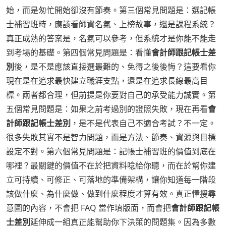
始，而是匆忙開始卻沒有節奏。第三個常見問題是：選記帳
士補習班時，應該看師資名氣、上榜故事，還是課程系統？
真正成熟的答案是，名氣可以參考，但系統才是你能不能走
到考場的基礎。第四個常見問題是：看懂
會計師跟記帳士差
別
後，是不是應該直接選最難的、免得之後後悔？這要看你
現在是在追求最快建立職涯支點，還是在追求長線最高目
標。兩者都合理，但前提是你要對自己的承受能力誠實。第
五個常見問題是：如果之前考過別的證照失敗，現在再看
會
計師跟記帳士差別
，是不是代表自己不適合考試？不一定。
很多失敗其實不是智力問題，而是方法、節奏、資源與目標
設定不對。第六個常見問題是：記帳士補習班的價值到底在
哪裡？最關鍵的價值不在於把資料唸給你聽，而在於幫你建
立可持續、可修正、可落地的準備架構，讓你知道每一階段
該做什麼、為什麼做、做到什麼程度才算有效。真正懂搜尋
意圖的內容，不會把 FAQ 當作填版面，而會把
會計師跟記帳
士差別
延伸成一組真正能幫助你下決策的問題集。因為多數