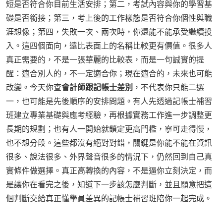
短是否符合你目前生活安排；第二，考試內容與你的學習基
礎是否銜接；第三，考上後的工作樣態是否符合你個性與職
涯想像；第四，失敗一次、兩次時，你還能不能承受繼續投
入。這四個面向，遠比表面上的名稱比較更有價值。很多人
真正需要的，不是一張華麗的比較表，而是一句誠實的提
醒：適合別人的，不一定適合你；現在適合的，未來也可能
改變。今天你查
會計師跟記帳士差別
，不代表你只能二選
一，也可能是先後順序的安排問題。有人先透過記帳士補習
班建立專業基礎與應考經驗，再根據實務工作進一步調整更
長期的規劃；也有人一開始就鎖定更高門檻，寧可走得慢，
也不想分段。這些都沒有絕對對錯，關鍵是你能不能在資訊
很多、說法很多、外界聲音很多的情況下，仍然回到自己真
實條件做選擇。真正高轉換的內容，不是逼你立刻決定，而
是讓你在看完之後，知道下一步該怎麼判斷，並且願意把這
個判斷交給真正懂學員差異的記帳士補習班陪你一起完成。