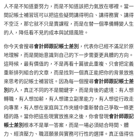
人不是不知道要努力，而是不知道該把力氣放在哪裡。當一
間記帳士補習班可以把這些疑問講得明白、講得務實、講得
不空泛，那它就不只是賣課程，而是在替一個準備轉變人生
的人，降低看不見的成本與試錯風險。
你今天會搜尋
會計師跟記帳士差別
，代表你已經不滿足於原
地理解，而是開始意識到自己的下一步需要更具體的方向。
這時候，最有價值的，不是再看十篇彼此重複、只會把定義
重新排列組合的文章，而是找到一個真正能把你的背景放進
來思考的記帳士補習班。因為每一個搜尋
會計師跟記帳士差
別
的人，真正不同的不是關鍵字，而是背後的處境：有人想
轉職，有人想加薪，有人想建立副業能力，有人想從行政走
向專業，有人想在家庭與工作夾縫中重新替自己爭取一條更
穩的路。當你把這些現實放進來之後，你會發現
會計師跟記
帳士差別
根本不是單一答案，而是一場必須結合時間、體
力、經濟壓力、職涯願景與實務可行性的選擇。真正值得信