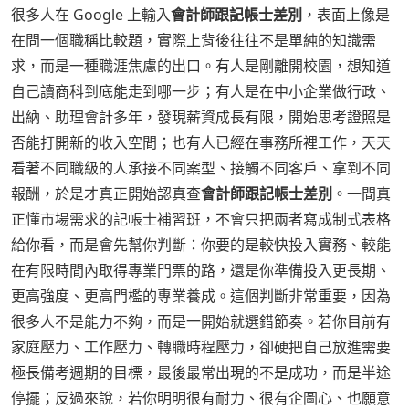
很多人在 Google 上輸入
會計師跟記帳士差別
，表面上像是
在問一個職稱比較題，實際上背後往往不是單純的知識需
求，而是一種職涯焦慮的出口。有人是剛離開校園，想知道
自己讀商科到底能走到哪一步；有人是在中小企業做行政、
出納、助理會計多年，發現薪資成長有限，開始思考證照是
否能打開新的收入空間；也有人已經在事務所裡工作，天天
看著不同職級的人承接不同案型、接觸不同客戶、拿到不同
報酬，於是才真正開始認真查
會計師跟記帳士差別
。一間真
正懂市場需求的記帳士補習班，不會只把兩者寫成制式表格
給你看，而是會先幫你判斷：你要的是較快投入實務、較能
在有限時間內取得專業門票的路，還是你準備投入更長期、
更高強度、更高門檻的專業養成。這個判斷非常重要，因為
很多人不是能力不夠，而是一開始就選錯節奏。若你目前有
家庭壓力、工作壓力、轉職時程壓力，卻硬把自己放進需要
極長備考週期的目標，最後最常出現的不是成功，而是半途
停擺；反過來說，若你明明很有耐力、很有企圖心、也願意