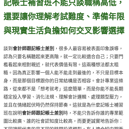
記帳士補習班不能只談職稱高低，
還要讓你理解考試難度、準備年限
與現實生活負擔如何交叉影響選擇
談到
會計師跟記帳士差別
，很多人最容易被表面印象誤導，
認為只要名稱聽起來更高階，就一定比較適合自己；只要門
檻看起來相對親近，就代表價值有限。這兩種想法都太粗
糙。因為真正影響一個人能不能走到最後的，不只是目標本
身，而是那個目標跟你的日常結構是否相容。會計專業這條
路，從來都不是「想考就考」這麼簡單，而是你能不能長期
穩定投入學習、消化法規、理解會計邏輯、處理題型壓力，
並且在情緒起伏時仍然保持節奏。這就是為什麼記帳士補習
班在說明
會計師跟記帳士差別
時，不能只告訴你誰的專業範
圍比較廣、誰的社會認知度比較高，而要更誠實地告訴你：