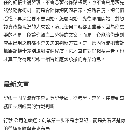
任的記帳士補習班，不會急著替你貼標籤，也不會只用漂亮
話鼓勵你衝刺，而是會陪你把問題看深、把路看清、把代價
看懂，再決定要不要開始、怎麼開始、先從哪裡開始。對想
認真改變現況的人來說，這比任何口號都更重要。因為你需
要的不是一段讓你熱血三分鐘的文案，而是一套能陪你走到
成果出現之前都不會失焦的判斷方式。當一篇內容能把
會計
師跟記帳士差別
說到這個程度，它才真正對得起搜尋者，也
才真正對得起記帳士補習班應該承擔的專業角色。
最新文章
記帳士開業流程不只是登記步驟：從考證、定位、接案到事
務所長期經營的實戰判斷
行號 公司怎麼選：創業第一步不是辦登記，而是先看清楚你
的營運風險與未來布局