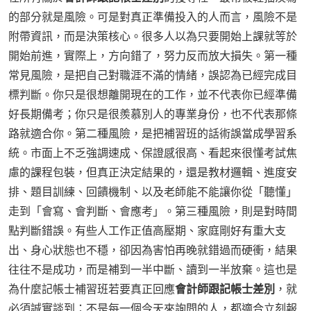
的部分就是風險。可是對真正準備投入的人而言，風險不是
附帶資訊，而是決策核心。很多人以為只要開始上課就等於
開始前進，實際上，方向錯了，努力反而放大損失。第一種
常見風險，是把自己對職涯不滿的情緒，誤認為已經完成目
標判斷。你只是很想離開現在的工作，並不代表你已經準備
好長期備考；你只是很羨慕別人的專業身份，也不代表那條
路就適合你。第二種風險，是把補習班的話術誤當成學習系
統。市面上不乏強調速成、保證感很高、看起來很懂考試焦
慮的課程包裝，但真正決定結果的，還是教材邏輯、進度安
排、題目訓練、回饋機制、以及老師能不能讓你從「聽懂」
走到「會寫、會判斷、會應考」。第三種風險，則是對時間
點判斷錯誤。有些人工作正值高壓期、家庭剛好有重大支
出、身心狀態也不穩，卻因為害怕再晚就錯過而硬衝，結果
往往不是成功，而是補到一半中斷、讀到一半放棄。這也是
為什麼記帳士補習班若要真正回應
會計師跟記帳士差別
，就
必須誠實談到：不是每一個今天來詢問的人，都適合立刻報