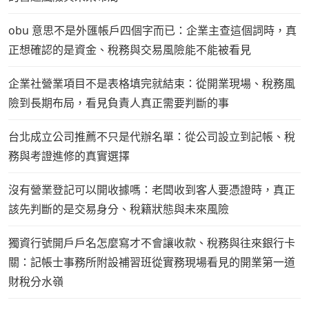
obu 意思不是外匯帳戶四個字而已：企業主查這個詞時，真
正想確認的是資金、稅務與交易風險能不能被看見
企業社營業項目不是表格填完就結束：從開業現場、稅務風
險到長期布局，看見負責人真正需要判斷的事
台北成立公司推薦不只是代辦名單：從公司設立到記帳、稅
務與考證進修的真實選擇
沒有營業登記可以開收據嗎：老闆收到客人要憑證時，真正
該先判斷的是交易身分、稅籍狀態與未來風險
獨資行號開戶戶名怎麼寫才不會讓收款、稅務與往來銀行卡
關：記帳士事務所附設補習班從實務現場看見的開業第一道
財稅分水嶺