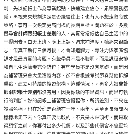
不同證照代表的是不同的時間投資模型。有人適合短中期衝
刺，先以記帳士作為專業起點，快速建立信心、累積實務語
感，再視未來規劃決定是否繼續往上；也有人不想走階段式
策略，寧可一次鎖定更高門檻的長期目標。問題在於，多數
搜尋
會計師跟記帳士差別
的人，其實常常低估自己生活中的
干擾因素。白天上班、晚上上課、週末補進度，聽起來很勵
志，但真正執行三個月後，才會知道體力、專注力與家庭協
調才是最真實的考題。有些學員不是不聰明，而是課程安排
和自己生活節奏完全錯位；有些學員不是沒有基礎，而是因
為補習班只會大量灌輸內容，卻不會根據考試節奏幫他拆解
重點、建立可持續的複習架構。這種情況下，再多人談
會計
師跟記帳士差別
都沒有用，因為你缺的不是資訊，而是可執
行的判斷。好的記帳士補習班會提醒你，所謂差別，不只在
證照名稱，也在於你是否能在一年、兩年、甚至更長時間內
穩穩地走下去。你真正要比較的，不只是未來頭銜，而是取
得頭銜之前，你要付出多少代價，以及那些代價會不會壓垮