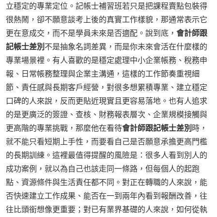
立穩定的專業定位。記帳士補習班若只是把課程賣點包裝得
很熱鬧，卻不願意談考上後的真實工作樣貌，那通常表示它
更在意成交，而不是學員未來是否適配。說到底，
會計師跟
記帳士差別
不是抽象名詞差異，而是你未來會活在什麼樣的
專業場景裡。有人喜歡的是穩定處理中小企業帳務、稅務申
報、日常帳務整理與企業主溝通，這樣的工作節奏重視細
節、責任感與長期客戶經營，對很多想累積專業、建立穩定
口碑的人來說，反而更貼近現實且更容易落地。也有人追求
的是更廣泛的簽證、查核、財務報表層次、企業規模接觸與
更高階的專業挑戰，那麼他在看待
會計師跟記帳士差別
時，
就不能只看短期上手性，而要看自己是否願意承擔更高門檻
的長期訓練。這裡最值得提醒的風險是：很多人看到別人的
成功案例，就以為自己也該走同一條路，但每個人的起跑
點、資源條件與生活責任都不同。對正在轉職的人來說，能
否快速建立工作成果、能否在一到兩年內看到報酬改善，往
往比頭銜想像更重要；對已有業界基礎的人來說，如何從執