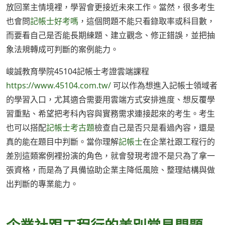
放回業主情境裡，學習會更接近未來工作。當然，很多考生
也會問
記帳士好考嗎
，這個問題不能只看錄取率或科目數，
而要看自己是否能長期練題、建立觀念、修正錯誤，並把抽
象法規轉成可判斷的案例能力。
峻誠教育學院45104記帳士考證雲端課程
https://www.45104.com.tw/
可以作為想進入記帳士領域者
的學習入口，尤其適合需要用雲端方式安排進度、想反覆學
習重點、希望把考科內容與實務需求連接起來的考生。考生
也可以搭配
記帳士考古題
檢查自己是否只是看過內容，還是
真的能在題目中判斷。當你理解
記帳士
在企業社跟工程行的
差別這類案例裡扮演的角色，就會發現考證不是只為了拿一
張資格，而是為了具備協助企業主降低風險、整理結構與做
出判斷的專業能力。