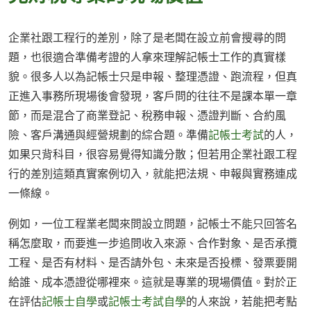
企業社跟工程行的差別，除了是老闆在設立前會搜尋的問
題，也很適合準備考證的人拿來理解記帳士工作的真實樣
貌。很多人以為記帳士只是申報、整理憑證、跑流程，但真
正進入事務所現場後會發現，客戶問的往往不是課本單一章
節，而是混合了商業登記、稅務申報、憑證判斷、合約風
險、客戶溝通與經營規劃的綜合題。準備
記帳士考試
的人，
如果只背科目，很容易覺得知識分散；但若用企業社跟工程
行的差別這類真實案例切入，就能把法規、申報與實務連成
一條線。
例如，一位工程業老闆來問設立問題，記帳士不能只回答名
稱怎麼取，而要進一步追問收入來源、合作對象、是否承攬
工程、是否有材料、是否請外包、未來是否投標、發票要開
給誰、成本憑證從哪裡來。這就是專業的現場價值。對於正
在評估
記帳士自學
或
記帳士考試自學
的人來說，若能把考點