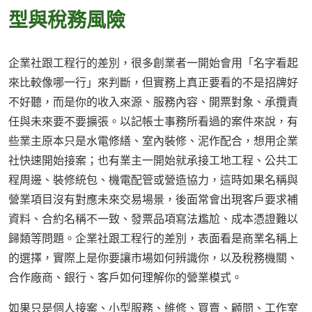
型與稅務風險
企業社跟工程行的差別，很多創業者一開始會用「名字看起
來比較像哪一行」來判斷，但實務上真正要看的不是招牌好
不好聽，而是你的收入來源、服務內容、開票對象、承攬責
任與未來要不要擴張。以記帳士事務所看過的案件來說，有
些業主原本只是水電修繕、室內裝修、泥作配合，想用企業
社快速開始接案；也有業主一開始就承接工地工程、公共工
程周邊、裝修統包、機電配管或營造協力，這時如果名稱與
營業項目沒有對應未來交易場景，後面常會出現客戶要求補
資料、合約名稱不一致、發票品項寫法尷尬、成本憑證難以
歸類等問題。企業社跟工程行的差別，表面看是商業名稱上
的選擇，實際上是你要讓市場如何辨識你，以及稅務機關、
合作廠商、銀行、客戶如何理解你的營業模式。
如果只是個人接案、小型服務、維修、買賣、顧問、工作室