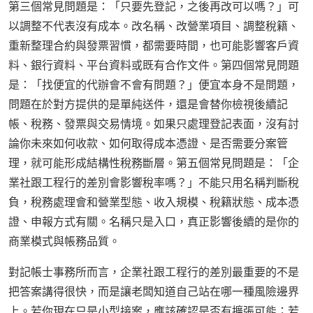
第三個常見問題是：「只要先登記，之後再改可以嗎？」可
以調整不代表沒有成本。改名稱、改營業項目、調整稅籍、
重新整理合約與發票習慣，都需要時間，也可能影響客戶資
料、銀行資料、平台資料或既有合作文件。第四個常見問題
是：「找便宜的代辦會不會有問題？」便宜本身不是問題，
問題在於對方提供的是單純送件，還是會替你檢視後續記
帳、稅務、發票與交易情境。如果只處理登記表面，沒有討
論你未來如何收款、如何取得成本憑證、是否需要分案管
理，就可能形成結構性稅務斷層。第五個常見問題是：「企
業社跟工程行的差別會影響稅率嗎？」不能只用名稱判斷稅
負，稅務處理會和營業型態、收入規模、稅籍狀態、成本憑
證、申報方式有關。名稱只是入口，真正影響後續的是你的
商業模式與帳務品質。
對記帳士事務所而言，企業社跟工程行的差別最重要的不是
把答案講得很快，而是讓老闆知道自己站在哪一種風險邊界
上。若你現在只是小型接案，應該確認是否有擴張可能；若