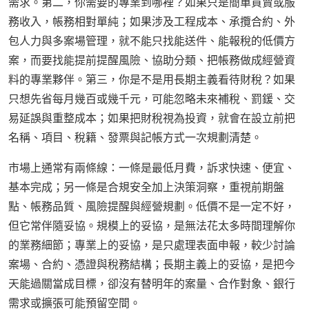
需求。第二，你需要的專業到哪裡？如果只是簡單買賣或服
務收入，帳務相對單純；如果涉及工程成本、承攬合約、外
包人力與多案場管理，就不能只找能送件、能報稅的低價方
案，而要找能提前提醒風險、協助分類、把帳務做成經營資
料的專業夥伴。第三，你是不是用長期主義看待財稅？如果
只想先省每月幾百或幾千元，可能忽略未來補稅、罰鍰、交
易延誤與重整成本；如果把財稅視為投資，就會在設立前把
名稱、項目、稅籍、發票與記帳方式一次規劃清楚。
市場上通常有兩條線：一條是最低月費，訴求快速、便宜、
基本完成；另一條是合規安全加上決策洞察，重視前期盤
點、帳務品質、風險提醒與經營規劃。低價不是一定不好，
但它常伴隨妥協。規模上的妥協，是無法花太多時間理解你
的業務細節；專業上的妥協，是只處理表面申報，較少討論
案場、合約、憑證與稅務結構；長期主義上的妥協，是把今
天能過關當成目標，卻沒有替明年的案量、合作對象、銀行
需求或擴張可能預留空間。