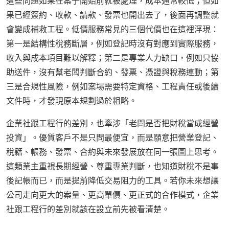
這些問題如果在案子開始前就被處理，成本通常較低；但如
果已經簽約、收款、請款、發票也開出去了，後面再調整就
會變成補救工程。低價服務常見的三個代價也在這裡浮現：
第一是結構性稅務斷層，例如登記時沒有對應到實際服務，
收入與成本項目難以解釋；第二是專業人力缺口，例如只協
助送件，沒有幫老闆判斷合約、發票、憑證與稅務連動；第
三是合規性風險，例如案場需要特定資格、工程責任或後續
文件時，才發現原本規劃過於粗略。
企業社跟工程行的差別，也牽涉「老闆是否把財稅當成經營
投資」。優質客戶不是只問最便宜，而是願意把營業登記、
稅籍、帳務、發票、合約與未來發展放在同一張圖上思考。
這類業主重視長期經營、尊重專業判斷，也知道財稅不是事
後記帳而已，而是提前降低交易阻力的工具。若你未來想讓
公司走向更大的案量、更高單價、更正式的合作模式，企業
社跟工程行的差別就該在設立前先被看清楚。