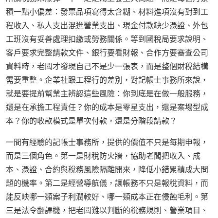
積一點小偏差：發票品項寫得太含糊、材料進項沒有對到工
程收入、私人支出混進營業支出、現金付款缺少憑證、外包
工班沒有妥善處理扣繳或勞務關係。等到國稅局要求說明、
客戶要求完整請款文件、銀行要看財報、合作方要審查公司
資料時，老闆才發現自己不是少一張表，而是整個財稅結構
需要重整。企業社跟工程行的差別，對記帳士事務所來說，
就是要提前幫業主辨認這些風險：你到底是在做一般服務，
還是在承擔工程責任？你的成本是零星支出，還是案場型成
本？你的收款模式是單次付款，還是分階段請款？
一間有經驗的記帳士事務所，提供的價值不只是每期申報，
而是三個角色。第一是財稅防火牆，協助老闆把收入、成
本、憑證、合約與稅務風險隔離開來，降低小錯累積成大問
題的機率。第二是經營導航儀，讓帳務不只是報稅資料，而
能反映哪一類案子利潤較好、哪一類成本正在侵蝕毛利。第
三是法令翻譯機，把老闆難以判斷的稅務規則、營業項目、