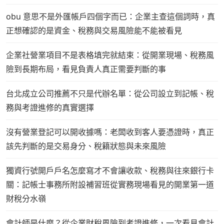
obu 意思不是外匯帳戶四個字而已：企業主查這個詞時，真
正想確認的是資金、稅務與交易風險能不能被看見
企業社營業項目不是表格填完就結束：從開業現場、稅務風
險到長期布局，看見負責人真正需要判斷的事
台北成立公司推薦不只是代辦名單：從公司設立到記帳、稅
務與考證進修的真實選擇
沒有營業登記可以開收據嗎：老闆收到客人要憑證時，真正
該先判斷的是交易身分、稅籍狀態與未來風險
獨資行號開戶戶名怎麼寫才不會讓收款、稅務與往來銀行卡
關：記帳士事務所附設補習班從實務現場看見的開業第一道
財稅分水嶺
會計師是什麼？從企業財稅風險到考證進修，一次看見會計