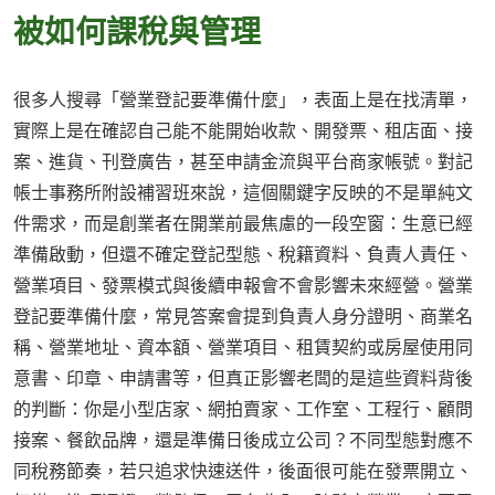
被如何課稅與管理
很多人搜尋「營業登記要準備什麼」，表面上是在找清單，
實際上是在確認自己能不能開始收款、開發票、租店面、接
案、進貨、刊登廣告，甚至申請金流與平台商家帳號。對記
帳士事務所附設補習班來說，這個關鍵字反映的不是單純文
件需求，而是創業者在開業前最焦慮的一段空窗：生意已經
準備啟動，但還不確定登記型態、稅籍資料、負責人責任、
營業項目、發票模式與後續申報會不會影響未來經營。營業
登記要準備什麼，常見答案會提到負責人身分證明、商業名
稱、營業地址、資本額、營業項目、租賃契約或房屋使用同
意書、印章、申請書等，但真正影響老闆的是這些資料背後
的判斷：你是小型店家、網拍賣家、工作室、工程行、顧問
接案、餐飲品牌，還是準備日後成立公司？不同型態對應不
同稅務節奏，若只追求快速送件，後面很可能在發票開立、