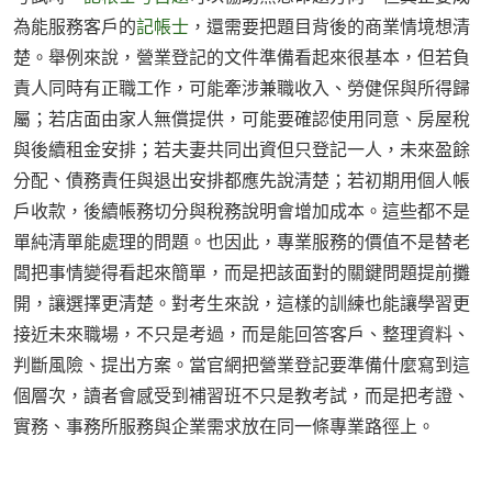
為能服務客戶的
記帳士
，還需要把題目背後的商業情境想清
楚。舉例來說，營業登記的文件準備看起來很基本，但若負
責人同時有正職工作，可能牽涉兼職收入、勞健保與所得歸
屬；若店面由家人無償提供，可能要確認使用同意、房屋稅
與後續租金安排；若夫妻共同出資但只登記一人，未來盈餘
分配、債務責任與退出安排都應先說清楚；若初期用個人帳
戶收款，後續帳務切分與稅務說明會增加成本。這些都不是
單純清單能處理的問題。也因此，專業服務的價值不是替老
闆把事情變得看起來簡單，而是把該面對的關鍵問題提前攤
開，讓選擇更清楚。對考生來說，這樣的訓練也能讓學習更
接近未來職場，不只是考過，而是能回答客戶、整理資料、
判斷風險、提出方案。當官網把營業登記要準備什麼寫到這
個層次，讀者會感受到補習班不只是教考試，而是把考證、
實務、事務所服務與企業需求放在同一條專業路徑上。