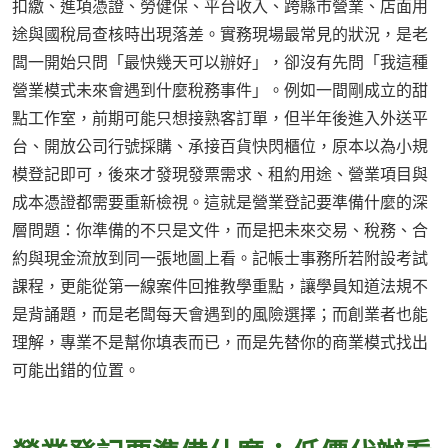
扣繳、進項憑證、勞健保、平台收入、跨縣市營業、店面用
途與國稅局查核時出現落差。實務現場最常見的狀況，是老
闆一開始只問「最快幾天可以辦好」，卻沒有先問「我這種
營業模式未來會遇到什麼稅務事件」。例如一間剛成立的甜
點工作室，前期可能只想接熟客訂單，但半年後進入外送平
台、開放公司行號採購、承接百貨快閃櫃位，原本以為小規
模登記即可，後來才發現發票需求、租約用途、營業項目與
成本憑證都需要重新檢視。這就是營業登記要準備什麼的深
層問題：你準備的不只是文件，而是把未來交易、稅務、合
約與現金流放到同一張地圖上看。記帳士事務所若附設考試
課程，更能從第一線案件回推教學重點，讓學員知道法規不
是背誦題，而是老闆每天會遇到的風險選擇；而創業者也能
理解，專業不是幫你填表而已，而是先替你的商業模式找出
可能出錯的位置。