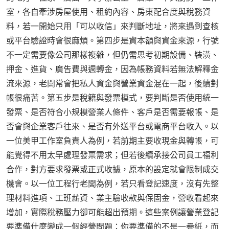
室，各自牽涉房屋使用、租約內容、房東配合度與稅務資
料，若一開始只用「可以收信」來判斷地址，將來遇到查核
或平台驗證時會很麻煩。第四步是資本額與資金來源，行號
不一定需要像公司那樣複雜，但仍需思考初期設備、裝潢、
押金、進貨、廣告費與週轉金，因為帳務資料若無法解釋金
流來源，老闆常會把私人資金與營業資金混在一起，後續對
帳很痛苦。第五步是稅籍與發票模式，要判斷是否使用統一
發票、是否符合小規模營業人條件、客戶是否需要報帳、是
否會與企業客戶往來、是否有外送平台或電商平台收入。以
一位美甲工作室負責人為例，若前期主要收現金與轉帳，可
能覺得不用太早處理發票需求；但若後續承接公司員工福利
合作，對方要求發票或正式收據，原本的設定就會限制成交
機會。以一位工程行老闆為例，若只看登記速度，沒有先整
理材料進項、工班薪資、業主驗收款與保固金，營收看起來
增加，實際稅務壓力卻可能超出預期。這些案例讓營業登記
要準備什麼變成一個經營問題：你要準備的不是一疊紙，而