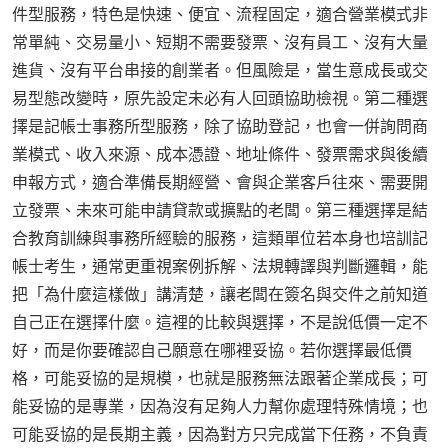
件型服務，特色是快速、便宜、流程固定，適合營業模式非
常單純、交易量小、短期不需要發票、沒有員工、沒有大量
進貨、沒有平台串接的創業者。但風險是，當生意成長或交
易型態改變時，原先設定未必有人回頭協助檢視。第二種選
擇是記帳士事務所型服務，除了協助登記，也會一併詢問商
業模式、收入來源、成本憑證、地址條件、發票需求與後續
申報方式，適合準備長期經營、會與企業客戶往來、需要開
立發票、未來可能申請貸款或擴點的老闆。第三種選擇是結
合教育訓練與事務所經驗的服務，這類單位若本身也培訓記
帳士考生，通常更重視案例拆解、法規轉譯與判斷邏輯，能
把「為什麼這樣做」講清楚，讓老闆在簽名與交件之前知道
自己正在選擇什麼。這裡的比較與選擇，不是說低價一定不
好，而是你要確認自己願意在哪裡妥協。若你選擇最低價
格，可能妥協的是規模，也就是服務無法跟著企業成長；可
能妥協的是專業，因為沒有足夠人力幫你處理特殊情境；也
可能妥協的是長期主義，因為對方只完成當下任務，不負責