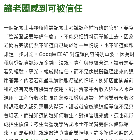
讓老闆感到可被信任
一個記帳士事務所附設記帳士考試課程補習班的官網，要寫
「營業登記要準備什麼」，不能只把資料清單搬上去，因為
老闆看完後仍然不知道自己屬於哪一種情境，也不知道該跟
誰進一步討論。Google EEAT 對這類內容特別重要，因為財
稅與登記資訊涉及金錢、法規、責任與後續營運，讀者需要
看到經驗、專業、權威與信任，而不是像機器整理出來的通
用答案。內容若能呈現實際服務過的情境，例如店面開業前
租約沒有寫明可供營業使用、網拍賣家平台收入與私人帳戶
混用、工程行收款期長卻忽略扣繳與憑證、補教業者預收款
與課程收入認列需要先釐清，讀者就會感覺這個單位不是只
會填表，而是知道問題如何發生。對補習班來說，這也能形
成招生價值：考生會發現學習記帳士不是背幾個法條就結
束，而是要能把規定放進真實商業情境。許多準備考照的人