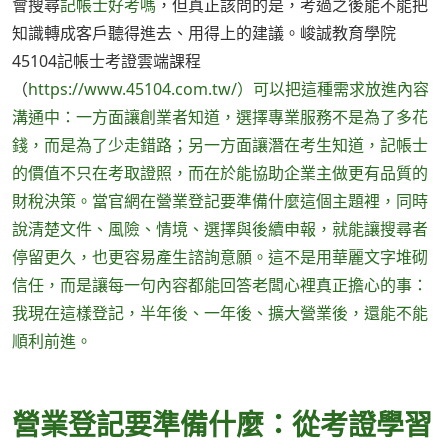
會搜尋
記帳士好考嗎
，但真正該問的是，考過之後能不能把
知識轉成客戶聽得進去、用得上的建議。峻誠教育學院
45104記帳士考證雲端課程
（
https://www.45104.com.tw/）可以把這種需求放進內容
溝通中：一方面讓創業者知道，選擇專業服務不是為了多花
錢，而是為了少走錯路；另一方面讓潛在考生知道，記帳士
的價值不只在考取證照，而在於能協助企業主做更有品質的
財稅決策。當官網在營業登記要準備什麼這個主題裡，同時
說清楚文件、風險、情境、選擇與後續申報，就能讓搜尋者
停留更久，也更容易產生諮詢意願。這不是用華麗文字堆砌
信任，而是讓每一句內容都能回答老闆心裡真正擔心的事：
我現在這樣登記，半年後、一年後、擴大營業後，還能不能
順利前進。
營業登記要準備什麼：從考證學習