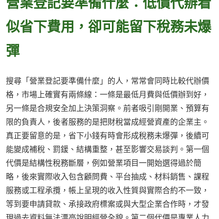
營業登記要準備什麼：低價代辦看
似省下費用，卻可能留下稅務未爆
彈
搜尋「營業登記要準備什麼」的人，常常會同時比較代辦價
格，市場上確實有兩條線：一條是最低月費與低價辦到好，
另一條是合規安全加上決策洞察。前者吸引剛開業、預算有
限的負責人，後者服務的是把財稅當成經營資產的企業主。
真正要留意的是，省下小錢有時會形成稅務未爆彈，後續可
能變成補稅、罰鍰、結構重整，甚至影響交易談判。第一個
代價是結構性稅務斷層，例如營業項目一開始選得過於簡
略，後來實際收入包含顧問費、平台抽成、材料銷售、課程
服務或工程承攬，帳上呈現的收入性質與實際合約不一致，
等到要申請貸款、承接政府標案或與大型企業合作時，才發
現過去資料無法漂亮說明經營全貌。第二個代價是專業人力