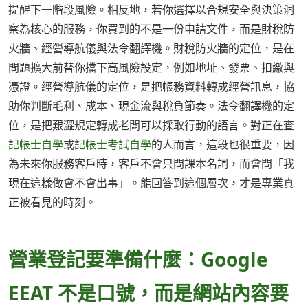
提醒下一階段風險。相反地，若你選擇以合規安全與決策洞
察為核心的服務，你買到的不是一份申請文件，而是財稅防
火牆、經營導航儀與法令翻譯機。財稅防火牆的定位，是在
問題擴大前替你擋下高風險設定，例如地址、發票、扣繳與
憑證。經營導航儀的定位，是把帳務資料轉成經營訊息，協
助你判斷毛利、成本、現金流與稅負節奏。法令翻譯機的定
位，是把艱澀規定轉成老闆可以採取行動的語言。對正在查
記帳士自學
或
記帳士考試自學
的人而言，這段也很重要，因
為未來你服務客戶時，客戶不會只問課本名詞，而會問「我
現在這樣做會不會出事」。能回答到這個層次，才是專業真
正被看見的時刻。
營業登記要準備什麼：Google
EEAT 不是口號，而是網站內容要