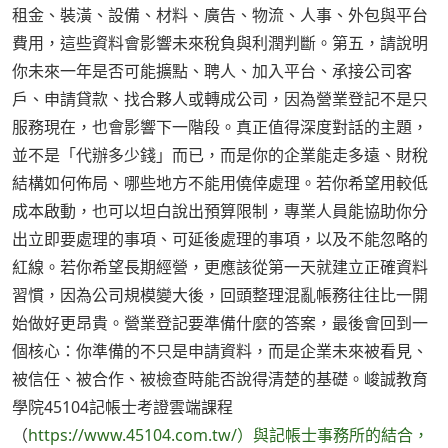
租金、裝潢、設備、材料、廣告、物流、人事、外包與平台
費用，這些資料會影響未來稅負與利潤判斷。第五，請說明
你未來一年是否可能擴點、聘人、加入平台、承接公司客
戶、申請貸款、找合夥人或轉成公司，因為營業登記不是只
服務現在，也會影響下一階段。真正值得深度對話的主題，
並不是「代辦多少錢」而已，而是你的企業能走多遠、財稅
結構如何佈局、哪些地方不能用僥倖處理。若你希望用較低
成本啟動，也可以坦白說出預算限制，專業人員能協助你分
出立即要處理的事項、可延後處理的事項，以及不能忽略的
紅線。若你希望長期經營，更應該從第一天就建立正確資料
習慣，因為公司規模變大後，回頭整理混亂帳務往往比一開
始做好更昂貴。營業登記要準備什麼的答案，最後會回到一
個核心：你準備的不只是申請資料，而是企業未來被看見、
被信任、被合作、被檢查時能否說得清楚的基礎。峻誠教育
學院45104記帳士考證雲端課程
（
https://www.45104.com.tw/）與記帳士事務所的結合，