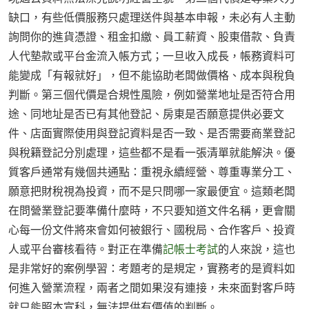
缺口，有些低價服務只處理送件與基本申報，未必有人主動
詢問你的進貨憑證、租金扣繳、員工薪資、股東借款、負責
人代墊款或平台金流入帳方式；一旦收入成長，帳務資料可
能變成「有報就好」，但不能協助老闆做價格、成本與稅負
判斷。第三個代價是合規性風險，例如營業地址是否符合用
途、同地址是否已有其他登記、房東是否願意提供必要文
件、店面實際使用與登記資料是否一致、是否需要商業登記
與稅籍登記分別處理，這些都不是看一張清單就能解決。優
質客戶通常有幾個共通點：重視永續經營、尊重專業分工、
願意把財稅視為投資，而不是只問哪一家最便宜。這類老闆
在問營業登記要準備什麼時，不只要知道文件名稱，更會關
心每一份文件將來會如何被銀行、國稅局、合作客戶、投資
人或平台審核看待。對正在準備
記帳士考試
的人來說，這也
是非常好的案例學習：考題考的是規定，實務考的是資料如
何進入營業流程，兩者之間如果沒有連接，未來面對客戶時
就只能照本宣科，無法提供有價值的判斷。