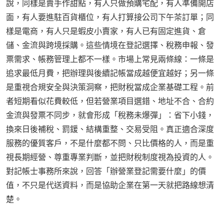
說，同樣是賣手作甜點，有人只做預購宅配，有人準備開店
面，有人要進駐百貨櫃位，有人打算接公司下午茶訂單；同
樣是電商，有人只是蝦皮小賣家，有人已有固定進貨、倉
儲、金流與跨境採購。這些情境在登記選擇、稅務申報、發
票需求、帳務管理上都不一樣。市場上常見兩條線：一條是
追求最低月費，把辦理與後續記帳當成越便宜越好；另一條
是重視合規安全與決策洞察，把財稅當成企業基礎工程。前
者短期看似花費較低，但若營業項目選錯、地址不合、合約
金流與發票不同步，就會形成「稅務未爆彈」：省下小錢，
換來日後補稅、罰鍰、結構重整、交易受阻。真正適合深度
服務的優質客戶，不是什麼都不問、只比價格的人，而是重
視長期經營、尊重專業判斷，並把財稅制度視為投資的人。
對記帳士事務所來說，回答「辦營業登記需要什麼」的價
值，不只是代送資料，而是協助企業在第一天就把路線想清
楚。