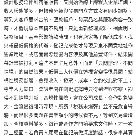
設計服務延伸到商品販售，又開始做線上課程與企業培訓，
收入樣態變多，但帳務分類與發票開立方式沒有同步調整。
等到大客戶要求合約、匯款帳戶、發票品名與服務內容一致
時，才發現原本架構不夠用，只能重新整理資料、補說明、
調整項目，甚至影響請款時間。也有店家為了降低成本，找
只報最低價格的代辦，登記完成後才發現房東不同意地址作
營業用途，或店面實際經營內容涉及其他前置條件，結果開
幕計畫被打亂。這些不是罕見意外，而是「只問辦理、不問
情境」的自然結果。低價三大代價在這裡會變得很具體：結
構性稅務斷層，會讓收入、發票、成本、合約彼此對不上；
專業人力缺口，會讓老闆在關鍵選擇時只得到流程答案，卻
得不到情境判斷；合規性風險，會在公司成長、合作對象變
大、金流變複雜時浮現。所謂「稅務未爆彈」並不是危言聳
聽，而是很多問題在營業額小的時候看不見，等到交易量增
加、查核資料變多、銀行或合作方開始要求文件時，才一次
浮上檯面。若負責人願意在登記前做深度對話，很多事其實