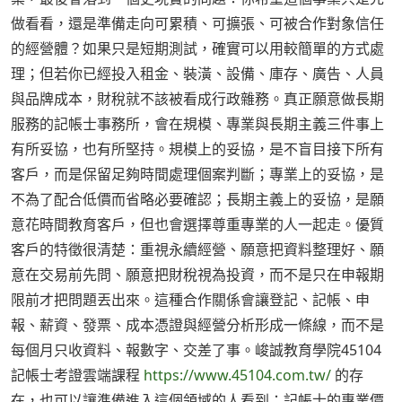
做看看，還是準備走向可累積、可擴張、可被合作對象信任
的經營體？如果只是短期測試，確實可以用較簡單的方式處
理；但若你已經投入租金、裝潢、設備、庫存、廣告、人員
與品牌成本，財稅就不該被看成行政雜務。真正願意做長期
服務的記帳士事務所，會在規模、專業與長期主義三件事上
有所妥協，也有所堅持。規模上的妥協，是不盲目接下所有
客戶，而是保留足夠時間處理個案判斷；專業上的妥協，是
不為了配合低價而省略必要確認；長期主義上的妥協，是願
意花時間教育客戶，但也會選擇尊重專業的人一起走。優質
客戶的特徵很清楚：重視永續經營、願意把資料整理好、願
意在交易前先問、願意把財稅視為投資，而不是只在申報期
限前才把問題丟出來。這種合作關係會讓登記、記帳、申
報、薪資、發票、成本憑證與經營分析形成一條線，而不是
每個月只收資料、報數字、交差了事。峻誠教育學院45104
記帳士考證雲端課程
https://www.45104.com.tw/
的存
在，也可以讓準備進入這個領域的人看到：記帳士的專業價