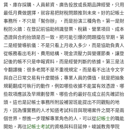
賃、庫存採購、人員薪資、廣告投放或長期品牌經營，只用
最低月費做選擇，就容易把財稅問題推到未來。好的記帳士
事務所，不只是「幫你辦」，而是扮演三種角色。第一是財
稅防火牆：在登記前協助辨識發票、稅籍、營業項目、成本
憑證與合約抬頭是否一致，把可能引爆的問題擋在早期。第
二是經營導航儀：不是只看上月收入多少，而是協助負責人
從帳務看出毛利、費用結構、現金流壓力與營運節奏，讓登
記後的帳不只是申報資料，而是經營判斷的依據。第三是法
令翻譯機：很多老闆不是不重視規定，而是看不出法令文字
與自己日常交易有什麼關係；專業人員的價值，就是把抽象
規範翻成可執行的動作，例如哪些收據不能當有效憑證、哪
些款項應該及早規劃發票、哪些合約最好在成立前先確認抬
頭。這也是記帳士事務所附設補習班能提出不同觀點的地
方，因為懂實務的人才知道考試科目與現場案件之間不是兩
個世界。想進一步理解專業角色的人，可以從
記帳士
的職能
開始，再往
記帳士考試
的資格與科目延伸。峻誠教育學院