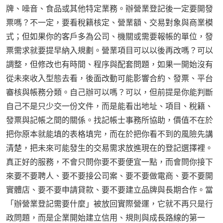
牌、噪音、食品或其他特定業務。辦營業登記後一定要開發
票嗎？不一定，要看稅籍核定、營業額、交易對象與商業模
式；但如果你的客戶多為公司、機關或需要報帳的單位，發
票需求就要提早納入規劃。營業項目可以以後再改嗎？可以
調整，但修改也有時間、程序與配套問題，如果一開始沒有
從未來收入型態去看，後面改動可能影響合約、發票、平台
審核與帳務分類。自己辦可以嗎？可以，但前提是你能判斷
自己不是只少交一份文件，而是能看出地址、項目、稅籍、
發票與記帳之間的關係。找記帳士事務所協助，價值不在於
把你原本就能填的表格填完，而在於把你看不到的風險先講
清楚，把未來可能發生的交易需求放進現在的登記選擇裡。
真正好的服務，不會只問你要不要便宜一點，而會問你接下
來要不要聘人、要不要接公司案、要不要做電商、要不要開
實體店、要不要申請貸款、要不要建立品牌與長期合作。當
「辦營業登記需要什麼」被放回實際營運，它就不再只是行
政問題，而是企業開始建立信用、規則與成長路線的第一