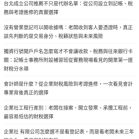
台北成立公司推薦不只是代辦名單：從公司設立到記帳、稅
務與考證進修的真實選擇
沒有營業登記可以開收據嗎：老闆收到客人要憑證時，真正
該先判斷的是交易身分、稅籍狀態與未來風險
獨資行號開戶戶名怎麼寫才不會讓收款、稅務與往來銀行卡
關：記帳士事務所附設補習班從實務現場看見的開業第一道
財稅分水嶺
會計師是什麼？從企業財稅風險到考證進修，一次看見會計
專業背後真正的選擇
企業社工程行差別：老闆在接案、開立發票、承攬工程前，
最容易低估的財稅選擇
企業社 有限公司怎麼選不是看登記表，而是看老闆未來三年