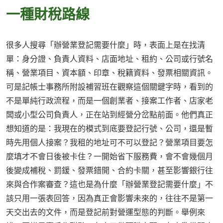
一種財稅路線
很多人搜尋「辦營業登記需要什麼」時，表面上是在找清
單：身分證、負責人資料、店面地址、租約、公司或行號名
稱、營業項目、資本額、印章、稅籍資料、發票相關資訊。
可是記帳士事務所附設補習班在觀察這個關鍵字時，看到的
不是單純行政流程，而是一個創業者、接案工作者、店家老
闆或小型公司負責人，正在站到經營分岔點前面。他們真正
想知道的是：我現在的模式到底要登記行號、公司，還是暫
時先用個人接案？我租的地址可不可以登記？營業項目要怎
麼填才不會日後被卡住？一開始省下服務費，會不會幾個月
後變成補稅、罰鍰、發票錯開、合約卡關，甚至影響銀行往
來與合作案審查？這也是為什麼「辦營業登記需要什麼」不
該只用一張表回答，因為真正會影響未來的，往往不是第一
天交出去的文件，而是登記前對營運型態的判斷。舉例來