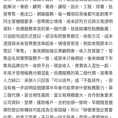
能解決。餐飲、顧問、電商、課程、設計、工程、保養、批
發零售、進出口、網路服務，每一種項目背後都可能對應不
同主管機關要求、發票開立情境、成本認列方式與交易證明
資料。低價服務常見的第一個代價，就是結構性稅務斷層：
只協助完成形式登記，卻沒有把營業模式、收款方式、成本
憑證與未來發票需求串起來。情境很常見，例如老闆原本只
登記「零售」，後來開始接企業顧問案，收入性質變了，發
票品名與實際服務不一致；或原本只做網拍，後來做線下市
集與品牌合作，收款平台、現金收入、寄賣收入混在一起，
年底才發現帳務分類混亂。低價服務的第二個代價，是專業
人力缺口：承辦人只回答「可以送件」或「不能送件」，卻
沒有進一步說明這個選擇半年後可能帶來什麼稅務壓力。第
三個代價，是合規性風險：當交易規模變大，合作對象要求
公司資料、發票、匯款帳戶、合約抬頭一致時，早期隨意選
擇的登記架構就可能成為交易阻礙。所以「辦營業登記需要
什麼」的真正答案，不只是一份文件表，而是一套把地址、