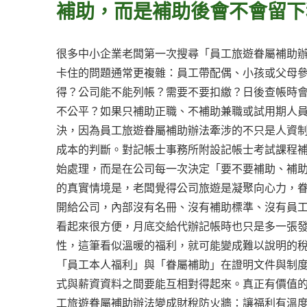
補助，而是補助後會不會留下
很多中小企業老闆第一次搜尋「員工旅遊眷屬補助
卡住的問題通常更複雜：員工帶配偶、小孩或父母
得？公司能不能列帳？需要不要扣繳？日後查帳時
不公平？如果只補助正職、不補助兼職或試用期人
決，因為員工旅遊眷屬補助辦法牽涉的不只是人資
成本的判斷。對記帳士事務所附設記帳士考試課程
始處理，而是在公司每一次決定「要不要補助、補
的真實情境是，老闆覺得公司旅遊是凝聚向心力，
開給公司，內部沒有名冊、沒有補助標準、沒有員
看起來很方便，月底交給代辦記帳時也只是多一張
性，這筆看似溫暖的福利，就可能變成難以說明的
「員工本人福利」與「眷屬補助」在證明文件與制
式與薪資資料之間要能互相對得起來。真正有價值
工旅遊眷屬補助辦法變成財稅防火牆：讓福利有溫