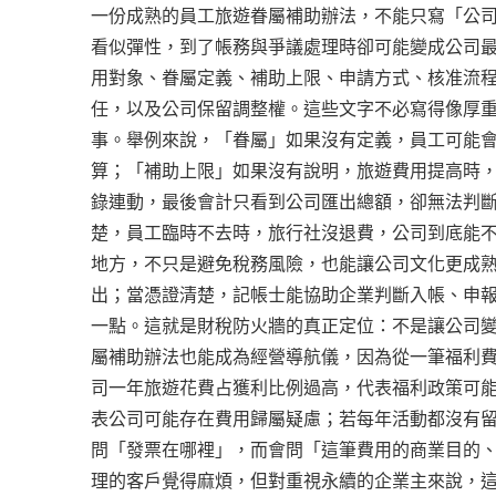
一份成熟的員工旅遊眷屬補助辦法，不能只寫「公
看似彈性，到了帳務與爭議處理時卻可能變成公司
用對象、眷屬定義、補助上限、申請方式、核准流
任，以及公司保留調整權。這些文字不必寫得像厚
事。舉例來說，「眷屬」如果沒有定義，員工可能
算；「補助上限」如果沒有說明，旅遊費用提高時
錄連動，最後會計只看到公司匯出總額，卻無法判
楚，員工臨時不去時，旅行社沒退費，公司到底能
地方，不只是避免稅務風險，也能讓公司文化更成
出；當憑證清楚，記帳士能協助企業判斷入帳、申
一點。這就是財稅防火牆的真正定位：不是讓公司
屬補助辦法也能成為經營導航儀，因為從一筆福利
司一年旅遊花費占獲利比例過高，代表福利政策可
表公司可能存在費用歸屬疑慮；若每年活動都沒有
問「發票在哪裡」，而會問「這筆費用的商業目的
理的客戶覺得麻煩，但對重視永續的企業主來說，