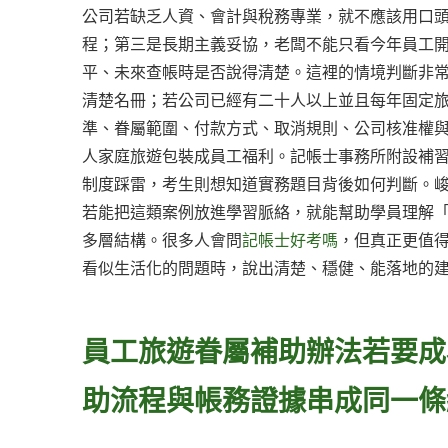
公司若缺乏人資、會計與稅務專業，就不應該用口
程；第三是長期主義妥協，老闆不能只看今年員工
平、未來查帳時是否說得清楚。這裡的情境判斷非
清楚名冊；若公司已經有二十人以上並且每年固定
準、眷屬範圍、付款方式、取消規則、公司核准權
人家庭旅遊包裝成員工福利。記帳士事務所附設補
制度踩雷，考生則想知道實務題目背後如何判斷。峻
若能把這類案例放進學習脈絡，就能幫助學員理解
多層結構。很多人會問
記帳士好考嗎
，但真正更值
看似生活化的問題時，說出清楚、穩健、能落地的
員工旅遊眷屬補助辦法若要成
助流程與帳務證據串成同一條