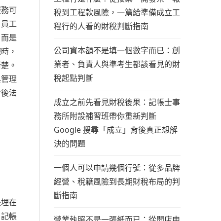
服務可
稅到工程款風險，一篇給準備成立工
、員工
程行的人看的財稅判斷指南
，而是
公司資本額不是填一個數字而已：創
權時，
業者、負責人與準考生都該看見的財
清楚。
稅起點判斷
與管理
背後法
成立之前先看見財稅後果：記帳士事
務所附設補習班帶你重新判斷
Google 搜尋「成立」背後真正想解
決的問題
一個人可以申請幾個行號：從多品牌
經營、稅籍風險到長期財稅布局的判
斷指南
是埋在
，記帳
營業執照不是一張紙而已：從開店申