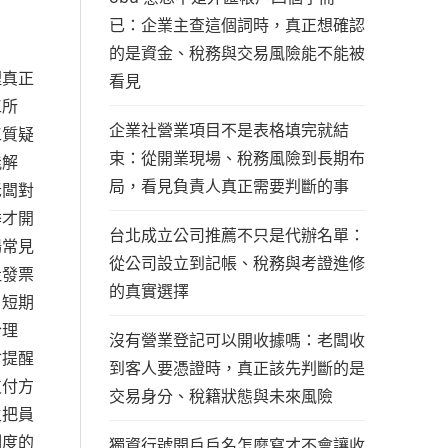
已：企業主查這個詞時，真正想確認
的是資金、稅務與交易風險能不能被
裡真正
看見
工所
企業社營業項目不是表格填完就結
工質疑
束：從開業現場、稅務風險到長期布
能解
局，看見負責人真正需要判斷的事
老闆對
季才開
台北成立公司推薦不只是代辦名單：
場常見
從公司設立到記帳、稅務與考證進修
社發票
的真實選擇
。短期
合理
沒有營業登記可以開收據嗎：老闆收
會提醒
到客人要憑證時，真正該先判斷的是
支付方
交易身分、稅籍狀態與未來風險
主把員
制度的
獨資行號開戶戶名怎麼寫才不會讓收