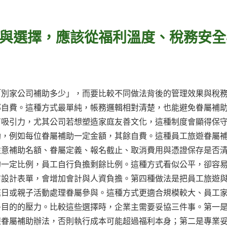
與選擇，應該從福利溫度、稅務安全
「別家公司補助多少」，而要比較不同做法背後的管理效果與稅
部自費。這種方式最單純，帳務邏輯相對清楚，也能避免眷屬補
有吸引力，尤其公司若想塑造家庭友善文化，這種制度會顯得保
助，例如每位眷屬補助一定金額，其餘自費。這種員工旅遊眷屬
注意補助名額、眷屬定義、報名截止、取消費用與憑證保存是否
的一定比例，員工自行負擔剩餘比例。這種方式看似公平，卻容
前設計表單，會增加會計與人資負擔。第四種做法是把員工旅遊
庭日或親子活動處理眷屬參與。這種方式更適合規模較大、員工
多目的的壓力。比較這些選擇時，企業主需要妥協三件事。第一
遊眷屬補助辦法，否則執行成本可能超過福利本身；第二是專業