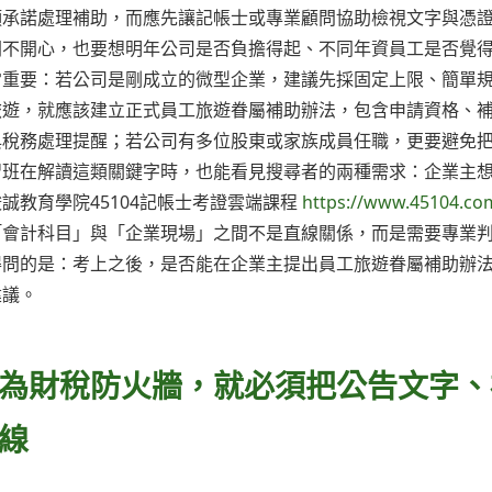
頭承諾處理補助，而應先讓記帳士或專業顧問協助檢視文字與憑
開不開心，也要想明年公司是否負擔得起、不同年資員工是否覺
常重要：若公司是剛成立的微型企業，建議先採固定上限、簡單
旅遊，就應該建立正式員工旅遊眷屬補助辦法，包含申請資格、
與稅務處理提醒；若公司有多位股東或家族成員任職，更要避免
習班在解讀這類關鍵字時，也能看見搜尋者的兩種需求：企業主
誠教育學院45104記帳士考證雲端課程
https://www.45104.co
「會計科目」與「企業現場」之間不是直線關係，而是需要專業
得問的是：考上之後，是否能在企業主提出員工旅遊眷屬補助辦
建議。
為財稅防火牆，就必須把公告文字、
線