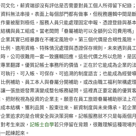
公司文化，薪資端卻沒有評估是否需要對員工個人所得留下紀錄
自資料無法串接。表面上每個部門都有做事，但稅務邏輯中間是
工作量被壓到極低，服務人員只能處理固定申報、憑證登錄與基
東結構與員工組成。當老闆問「眷屬補助可以全額列公司費用嗎
，企業其實已經暴露在不確定風險中。第三個代價是合規性風險
付比例、適用資格、特殊情況處理與憑證保存規則，未來遇到員
性時，公司很難用一套一致邏輯回應。這些代價之所以危險，是
被專業翻譯。優質記帳士事務所的價值，正在於它能成為企業的
、可執行、可入帳、可保存、可追溯的制度語言；也能成為經營
、比例補助、員工本人與眷屬分開補助，或改由職工福利架構處
不讓一張旅遊發票演變成整包帳務疑問。這裡真正要定義的優質
業、把財稅視為投資的企業主。願意在員工旅遊眷屬補助辦法上
如成本結構、獲利品質、股東往來、薪資制度與未來傳承。若企
若企業追求的是合規安全與決策洞察，記帳服務就不只是每兩個
。對考生來說，
記帳士自學
若只停留在背題，很難理解這種現場
通一起練起來。