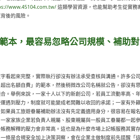
ps://www.45104.com.tw/
這類學習資源，也能幫助考生從實務
策背後的風險。
範本，最容易忽略公司規模、補助對
文字看起來完整，實際執行卻沒有辦法承受查核與溝通。許多公
、超出名額自費」的範本，然後稍微改公司名稱就公告，卻沒有
適合。舉例來說，一家十人以下的新創公司，若員工流動率高、
營運遇到壓力，制度就可能變成老闆難以收回的承諾；一家有外
，如果員工旅遊眷屬補助辦法沒有先定義適用身分，很容易在報
；一家家族企業若負責人親屬、股東親屬與一般員工眷屬都一起
後帳務解釋的壓力會非常高。這也是為什麼市場上記帳服務其實
另一條是合規安全加上決策洞察，會在企業主做制度前先提醒「