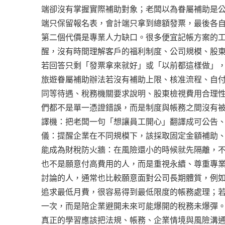
端卻沒有掌握實際補助對象；老闆以為眷屬補助是
端只保留報名表，會計端只拿到總額發票，最後各
第二個代價是專業人力缺口。很多便宜記帳方案的
醒，沒有時間理解客戶的福利制度、公司規模、股
若回答只剩「發票拿來就好」或「以前都這樣做」
旅遊眷屬補助辦法若沒有補助上限、核准流程、自
同等待遇、稅務機關要求說明、股東檢視費用合理
們都不是單一憑證錯誤，而是制度與帳務之間沒有
譯機：把老闆一句「想讓員工開心」翻譯成可公告
儀：提醒企業在不同規模下，該採取固定金額補助
能成為財稅防火牆：在風險還小的時候就先隔離，
也不是願意付高費用的人，而是重視永續、尊重專
討論的人，通常也比較願意面對公司長期體質，例
追求最低月費，很容易得到最低限度的帳務處理；
一次，而是陪企業避開未來可能爆開的稅務未爆彈
真正的學習應該把法規、帳務、企業情境與風險溝