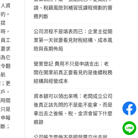
；人資
請、稅籍風險到補習班課程規劃的實
斷的。
務判斷
本提
公司流程不是填表而已：企業主從開
」時，
業第一天就要看見財稅結構、成本風
。員工
險與長期佈局
工要求
因為它
營業登記 費用不只是申請支出：老
法令翻
闆在開業前真正要看見的是後續稅務
導航
結構與經營成本
理；更
客戶，
資本額可以領出來嗎：老闆成立公司
花時間
後真正該先問的不是能不能拿，而是
業只是
拿出去之後帳、稅、金流會留下什麼
月申報
痕跡
判斷；
公司帳怎麼做不是把發票交出去就