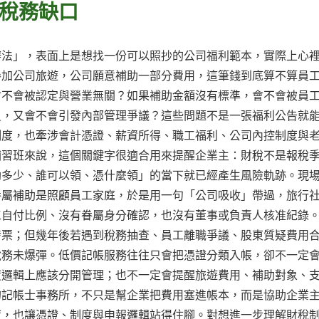
稅務缺口
辦法」，表面上是想找一份可以照抄的公司福利範本，實際上心
參加公司旅遊，公司願意補助一部分費用，這筆錢到底算不算員
會不會被認定與營業無關？如果補助金額沒有標準，會不會被員
員，又會不會引發內部管理爭議？這些問題不是一張福利公告就
制度，也牽涉會計憑證、薪資所得、職工福利、公司內控制度與
補習班來說，這個關鍵字很適合用來提醒企業主：財稅不是報稅
助多少、誰可以領、憑什麼領」的當下就已經產生風險軌跡。現
眷屬補助是照顧員工家庭，於是用一句「公司吸收」帶過，旅行
工自付比例、沒有眷屬身分確認，也沒有董事或負責人核准紀錄
發票；但幾年後若遇到稅務抽查、員工離職爭議、股東質疑費用
稅務未爆彈。低價記帳服務往往只會把憑證分類入帳，卻不一定
度邏輯上應該分開管理；也不一定會提醒旅遊費用、補助對象、
的記帳士事務所，不只是幫企業把費用塞進帳本，而是協助企業
度，也讓憑證、制度與申報邏輯站得住腳。對想進一步理解財稅