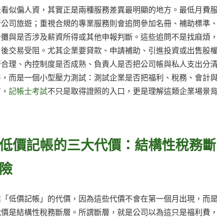
法看似偏人資，其實正是兩種服務差異最明顯的地方。最低月費
否公司旅遊；重視合規的專業服務則會追問參加名冊、補助標準
分攤與是否涉及薪資所得或其他申報判斷。這些追問不是找麻煩
日後交易受阻。尤其企業要貸款、申請補助、引進投資或出售股
否合理、內控制度是否成熟、負責人是否把公司帳與私人支出分
件，而是一個小型壓力測試：測試企業是否把福利、稅務、會計
言，
記帳士考試
不只是取得證照的入口，更是理解這類企業場景
低價記帳的三大代價：結構性稅務斷
險
估「低價記帳」的代價，因為這些代價不會在第一個月出現，而
代價是結構性稅務斷層。所謂斷層，就是公司以為這只是福利費