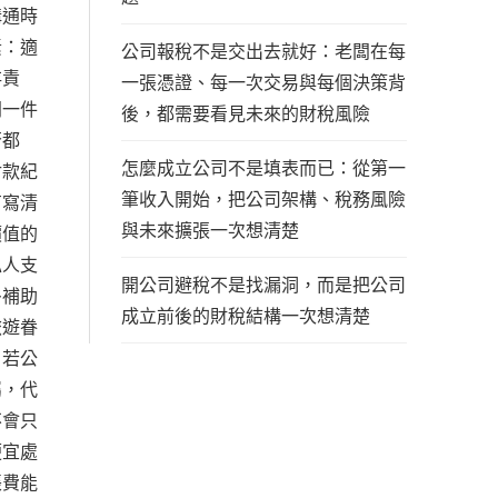
溝通時
素：適
公司報稅不是交出去就好：老闆在每
存責
一張憑證、每一次交易與每個決策背
同一件
後，都需要看見未來的財稅風險
否都
怎麼成立公司不是填表而已：從第一
付款紀
筆收入開始，把公司架構、稅務風險
有寫清
與未來擴張一次想清楚
價值的
私人支
開公司避稅不是找漏洞，而是把公司
多補助
成立前後的財稅結構一次想清楚
旅遊眷
。若公
屬，代
不會只
便宜處
帳費能