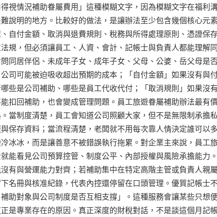
司得視情況補助眷屬費用」這種模糊文字，因為模糊文字在福利
最難說明的地方。比較好的做法，是讓辦法至少包含幾個核心元
程、自付金額、取消與退費規則、稅務與所得處理原則、憑證保
重法規，但必須讓員工、人資、會計、記帳士與負責人都能理解
會問同居伴侶、未成年子女、成年子女、父母、公婆、岳父母是
，公司可能被迫吸收超出預期的成本；「自付金額」如果沒有與
斷哪些是公司補助、哪些是員工代收代付；「取消規則」如果沒
不能扣回補助，也會變成管理問題。員工旅遊眷屬補助辦法最有
熟。當制度清楚，員工會知道公司照顧大家，但不是無限制承擔
報與保存資料；當流程清楚，老闆就不用每次靠人情決定誰可以
變冷冰冰，而是讓善意不被錯誤執行拖累。對企業主來說，員工
費就能看見公司預算控管、制度公平、內部授權與風險承擔能力
能沒有與營運能力對齊；若補助集中在特定高階主管或負責人親
留下名冊與核准紀錄，代表內控還停留在口頭管理。優質記帳士
、補助對象與公司制度是否互相支撐」。這種服務會讓某些只想
這正是專業存在的原因。真正深度的財稅對話，不是談這個月記