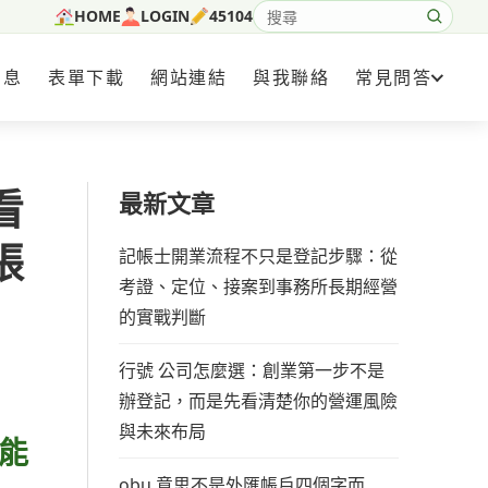
HOME
LOGIN
45104
搜尋網站內容
消息
表單下載
網站連結
與我聯絡
常見問答
看
最新文章
張
記帳士開業流程不只是登記步驟：從
考證、定位、接案到事務所長期經營
的實戰判斷
行號 公司怎麼選：創業第一步不是
辦登記，而是先看清楚你的營運風險
與未來布局
能
obu 意思不是外匯帳戶四個字而