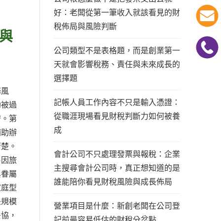
好：老闆從第一筆收入就該看見的財
稅佈局與風險判斷
與
公司類型不是表格題，而是創業第一
天就會影響稅務、責任與未來成長的
選擇題
務風
記帳人員工作內容不只是輸入憑證：
助被過
從職涯現場看見財稅判斷力如何被養
守。第
成
補助辦
清楚。
會計公司不只處理發票與報稅：企業
易因旅
主搜尋會計公司時，真正想知道的是
與眷屬
誰能陪你看見財稅風險與成長佈局
家庭型
是規模
營業項目是什麼：新創老闆在公司登
妥協，
記前最容易低估的財稅分岔點