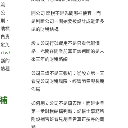
證流
得公
開公司 節稅不是先問哪裡便宜，而
規則、
是判斷公司一開始要被設計成能走多
補助標
遠的財稅結構
把負責
設立公司行號費用不是只看代辦價
想避免
格：老闆在開業前真正該判斷的是未
m.tw/
來三年的財稅路線
判斷的
法這種
公司三證不是三張紙：從設立第一天
看見公司財稅風險、經營節奏與長期
佈局
補
如何創立公司不是填表題，而是企業
第一步財稅結構判斷：記帳士事務所
附設補習班看見創業者真正搜尋的問
題