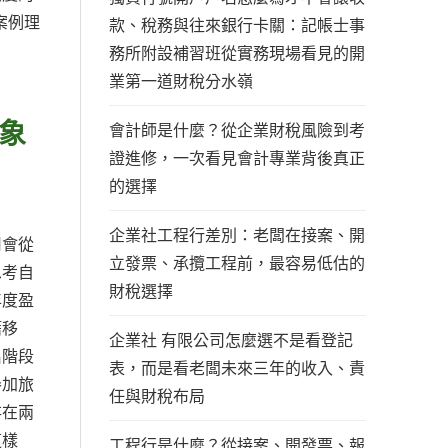
案例理
款、稅務與往來銀行卡關：記帳士事
務所附設補習班從實務現場看見的開
業第一道財稅分水嶺
象
會計師是什麼？從企業財稅風險到考
證進修，一次看見會計專業背後真正
的選擇
企業社工程行差別：老闆在接案、開
司會從
立發票、承攬工程前，最容易低估的
思考自
財稅選擇
年度盈
籍移
企業社 有限公司怎麼選不是看登記
名階段
表，而是看老闆未來三年的收入、責
參加旅
任與財稅布局
存在兩
這樣
工程行是什麼？從接案、開發票、報