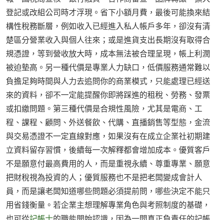
登記或改組公司時才浮現。省下小額月費，最後可能換來結
構性稅務斷層，例如收入已經進入私人帳戶多年，卻沒有清
楚區分營業收入與個人往來；或是進貨支出長期沒有取得合
規憑證，等到營收放大時，成本無法被合理呈現，帳上利潤
被迫墊高。另一種代價是專業人力缺口，低價服務通常難以
負擔足夠時間與人力去追問你的商業模式，只能處理已經送
來的資料，卻不一定能提醒你即將踩進的租稅、勞務、發票
或扣繳問題。第三種代價是合規性風險，尤其是電商、工
程、課程、顧問、外送餐飲、代購、直播銷售等型態，金流
與交易憑證不一定直線對應，如果沒有在成立企業社初期建
立資料留存習慣，後續每一次解釋都會增加成本。優質客戶
不是願意付最高費用的人，而是重視永續、尊重專業、願意
把財稅視為投資的人；優質服務也不是把老闆變成會計人
員，而是讓老闆知道哪些問題必須提前問，哪些決定不能只
用省錢衡量。若企業主想理解專業角色與考照制度的基礎，
也可從
記帳士
的職能開始認識，因為一間真正負責任的記帳