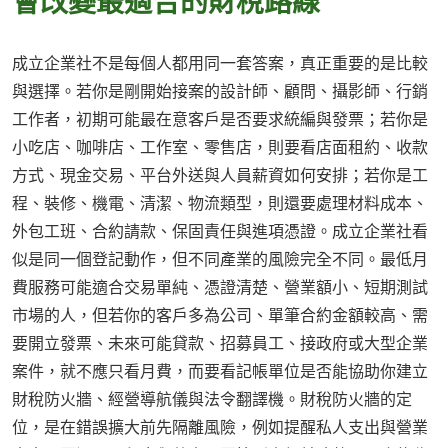
會改變最適合的財稅路線
成立企業社不是每個人都用同一套答案，真正重要的是比較
與選擇。若你是剛開始接案的設計師、顧問、攝影師、行銷
工作者，初期可能最在意客戶是否要求統編與發票；若你是
小吃店、咖啡店、工作室、零售店，則要看店面租約、收款
方式、現金交易、平台外送與人員薪資如何安排；若你是工
程、裝修、機電、清潔、物流類型，則還要處理材料成本、
外包工班、合約請款、保固責任與進項憑證。成立企業社看
似是同一個登記動作，但不同產業的風險完全不同。最低月
費服務可能適合交易單純、憑證清楚、營業額小、短期測試
市場的人，但若你的客戶多為公司、單筆合約金額較高、需
要開立發票、未來可能貸款、招募員工、接政府或大型企業
案件，就不應只看月費，而要看記帳單位是否能協助你建立
財稅防火牆、經營導航儀與法令翻譯機。財稅防火牆的定
位，是在錯誤擴大前先隔離風險，例如提醒私人支出與營業