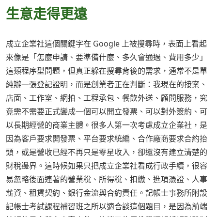
生意走得更遠
成立企業社這個關鍵字在 Google 上被搜尋時，表面上看起
來像是「怎麼申請、要準備什麼、多久會通過、費用多少」
這類程序型問題，但真正躲在搜尋背後的需求，通常不是單
純辦一張登記證明，而是創業者正在判斷：我現在的接案、
店面、工作室、網拍、工程承包、餐飲外送、顧問服務，究
竟需不需要正式變成一個可以開立發票、可以對外簽約、可
以長期經營的商業主體。很多人第一次考慮成立企業社，是
因為客戶要求開發票、平台要求統編、合作廠商要求合約抬
頭，或是營收已經不再只是零星收入，卻還沒有建立清楚的
財稅邊界。這時候如果只把成立企業社看成行政手續，很容
易忽略後面連著的營業稅、所得稅、扣繳、進項憑證、人事
薪資、租賃契約、銀行金流與合約責任。記帳士事務所附設
記帳士考試課程補習班之所以適合談這個題目，是因為前端