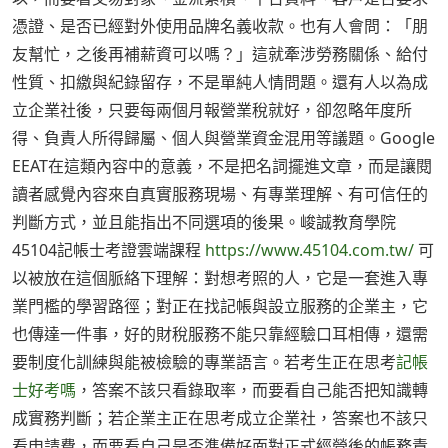
憑證、是否已經對外使用品牌名義收款。也有人會問：「朋
友幫忙，之後再補薪資可以嗎？」這就牽涉勞務關係、給付
性質、扣繳與紀錄留存，不是單純人情問題。還有人以為成
立企業社後，只要每兩個月報營業稅就好，卻忽略年度所
得、負責人所得歸屬、個人與營業資金混用等議題。Google
EEAT在這類內容中的意義，不是把名詞擺進文章，而是讓閱
讀者感覺內容來自真實服務現場、有專業理解、有可信任的
判斷方式，並且能指出不同選項的後果。峻誠教育學院
45104記帳士考證雲端課程
https://www.45104.com.tw/
可
以被放在這個脈絡下理解：對想考照的人，它是一套進入專
業門檻的學習路徑；對正在找記帳與設立服務的企業主，它
也傳達一件事，好的財稅服務不能只靠經驗口耳相傳，還需
要制度化訓練與能被檢驗的專業語言。若考生正在思考
記帳
士好考嗎
，答案不該只看錄取率，而要看自己能否把知識轉
成實務判斷；若企業主正在思考成立企業社，答案也不該只
看申請費，而要看自己是否準備好面對正式經營後的帳務責