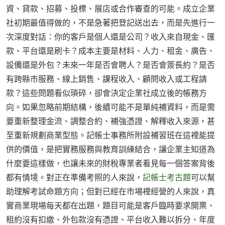
資、貸款、招募、投標、展店或合作審查的可能。成立企業
社初期最值得做的，不是急著把登記送出去，而是先進行一
次深度對話：你的客戶是個人還是公司？收入來自現金、匯
款、平台還是刷卡？成本主要是材料、人力、租金、廣告、
設備還是外包？未來一年是否會聘人？是否會簽長約？是否
有跨縣市服務、線上銷售、課程收入、顧問收入或工程請
款？這些問題看似瑣碎，卻會決定企業社成立後的帳務方
向。如果忽略前期結構，後續可能不是單純補資料，而是需
要重新整理金流、調整合約、補強憑證、解釋收入來源，甚
至重新規劃商業型態。記帳士事務所附設補習班在這裡能提
供的價值，是把實務服務與教育訓練結合，讓企業主知道為
什麼要這樣做，也讓未來的財稅專業者看見每一個答案背後
都有情境。對正在準備考照的人來說，
記帳士考古題
可以幫
助理解考試命題方向；但對已經在市場裡經營的人來說，真
實商業現場每天都在出題，題目可能是客戶臨時要求開票、
租約沒有扣繳、外包款沒有憑證、平台收入難以拆分、年度