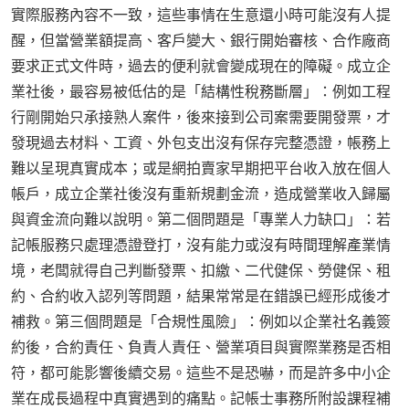
實際服務內容不一致，這些事情在生意還小時可能沒有人提
醒，但當營業額提高、客戶變大、銀行開始審核、合作廠商
要求正式文件時，過去的便利就會變成現在的障礙。成立企
業社後，最容易被低估的是「結構性稅務斷層」：例如工程
行剛開始只承接熟人案件，後來接到公司案需要開發票，才
發現過去材料、工資、外包支出沒有保存完整憑證，帳務上
難以呈現真實成本；或是網拍賣家早期把平台收入放在個人
帳戶，成立企業社後沒有重新規劃金流，造成營業收入歸屬
與資金流向難以說明。第二個問題是「專業人力缺口」：若
記帳服務只處理憑證登打，沒有能力或沒有時間理解產業情
境，老闆就得自己判斷發票、扣繳、二代健保、勞健保、租
約、合約收入認列等問題，結果常常是在錯誤已經形成後才
補救。第三個問題是「合規性風險」：例如以企業社名義簽
約後，合約責任、負責人責任、營業項目與實際業務是否相
符，都可能影響後續交易。這些不是恐嚇，而是許多中小企
業在成長過程中真實遇到的痛點。記帳士事務所附設課程補