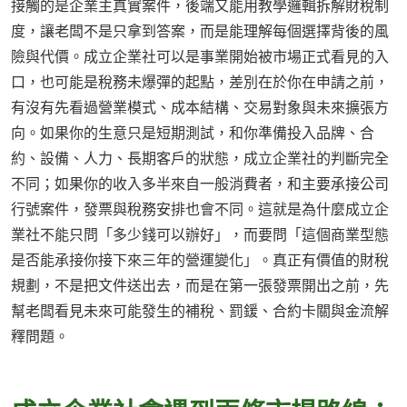
接觸的是企業主真實案件，後端又能用教學邏輯拆解財稅制
度，讓老闆不是只拿到答案，而是能理解每個選擇背後的風
險與代價。成立企業社可以是事業開始被市場正式看見的入
口，也可能是稅務未爆彈的起點，差別在於你在申請之前，
有沒有先看過營業模式、成本結構、交易對象與未來擴張方
向。如果你的生意只是短期測試，和你準備投入品牌、合
約、設備、人力、長期客戶的狀態，成立企業社的判斷完全
不同；如果你的收入多半來自一般消費者，和主要承接公司
行號案件，發票與稅務安排也會不同。這就是為什麼成立企
業社不能只問「多少錢可以辦好」，而要問「這個商業型態
是否能承接你接下來三年的營運變化」。真正有價值的財稅
規劃，不是把文件送出去，而是在第一張發票開出之前，先
幫老闆看見未來可能發生的補稅、罰鍰、合約卡關與金流解
釋問題。