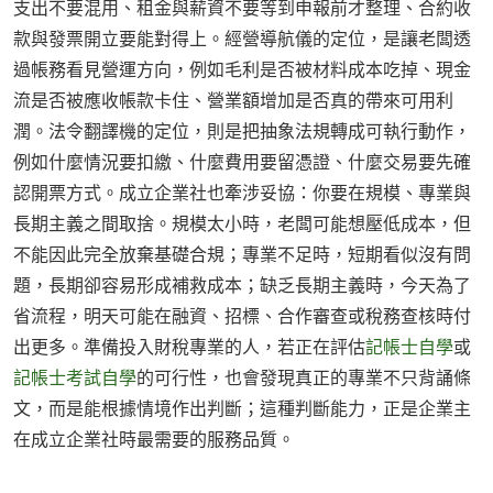
支出不要混用、租金與薪資不要等到申報前才整理、合約收
款與發票開立要能對得上。經營導航儀的定位，是讓老闆透
過帳務看見營運方向，例如毛利是否被材料成本吃掉、現金
流是否被應收帳款卡住、營業額增加是否真的帶來可用利
潤。法令翻譯機的定位，則是把抽象法規轉成可執行動作，
例如什麼情況要扣繳、什麼費用要留憑證、什麼交易要先確
認開票方式。成立企業社也牽涉妥協：你要在規模、專業與
長期主義之間取捨。規模太小時，老闆可能想壓低成本，但
不能因此完全放棄基礎合規；專業不足時，短期看似沒有問
題，長期卻容易形成補救成本；缺乏長期主義時，今天為了
省流程，明天可能在融資、招標、合作審查或稅務查核時付
出更多。準備投入財稅專業的人，若正在評估
記帳士自學
或
記帳士考試自學
的可行性，也會發現真正的專業不只背誦條
文，而是能根據情境作出判斷；這種判斷能力，正是企業主
在成立企業社時最需要的服務品質。