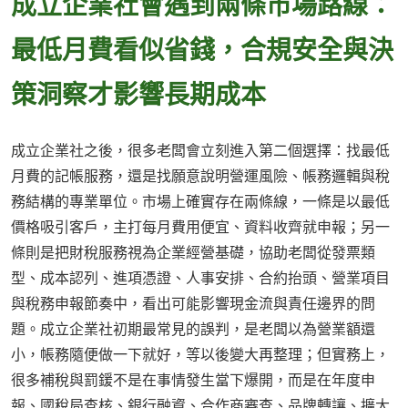
成立企業社會遇到兩條市場路線：
最低月費看似省錢，合規安全與決
策洞察才影響長期成本
成立企業社之後，很多老闆會立刻進入第二個選擇：找最低
月費的記帳服務，還是找願意說明營運風險、帳務邏輯與稅
務結構的專業單位。市場上確實存在兩條線，一條是以最低
價格吸引客戶，主打每月費用便宜、資料收齊就申報；另一
條則是把財稅服務視為企業經營基礎，協助老闆從發票類
型、成本認列、進項憑證、人事安排、合約抬頭、營業項目
與稅務申報節奏中，看出可能影響現金流與責任邊界的問
題。成立企業社初期最常見的誤判，是老闆以為營業額還
小，帳務隨便做一下就好，等以後變大再整理；但實務上，
很多補稅與罰鍰不是在事情發生當下爆開，而是在年度申
報、國稅局查核、銀行融資、合作商審查、品牌轉讓、擴大