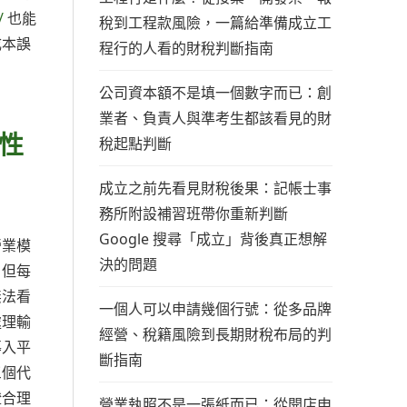
/
也能
稅到工程款風險，一篇給準備成立工
成本誤
程行的人看的財稅判斷指南
公司資本額不是填一個數字而已：創
業者、負責人與準考生都該看見的財
性
稅起點判斷
成立之前先看見財稅後果：記帳士事
務所附設補習班帶你重新判斷
Google 搜尋「成立」背後真正想解
營業模
決的問題
，但每
無法看
一個人可以申請幾個行號：從多品牌
處理輸
經營、稅籍風險到長期財稅布局的判
導入平
斷指南
三個代
證合理
營業執照不是一張紙而已：從開店申