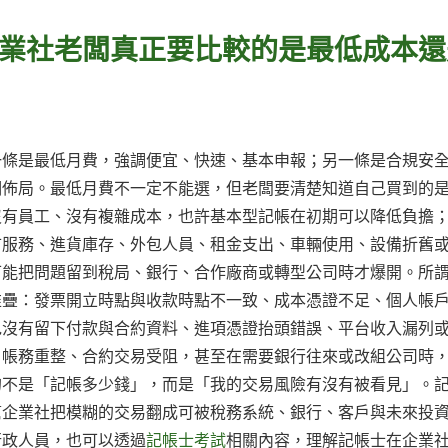
業社老闆真正要比較的是最低成本還
一條是最低月費，強調便宜、快速、基本申報；另一條是合規安
期佈局。最低月費不一定不能選，但老闆要清楚知道自己買到的
沒有員工、沒有複雜成本，也許基本型記帳在初期可以降低負擔
市服務、進貨庫存、外包人員、租金支出、車輛使用、設備折舊
可能把問題留到稅局、銀行、合作廠商或轉型公司時才爆開。所
堆疊：發票開立時點與收款時點不一致、成本憑證不足、個人帳
包沒有留下付款與合約資料、進項憑證抬頭錯誤、平台收入漏列
、帳務重整、合約交易受阻，甚至在需要銀行往來或改組公司時
的不是「記帳多少錢」，而是「我的交易風險有沒有被看見」。
幫企業社把模糊的交易翻成可被稅務系統、銀行、客戶與未來投
行政人員，也可以透過
記帳士考試
相關內容，理解記帳士在企業