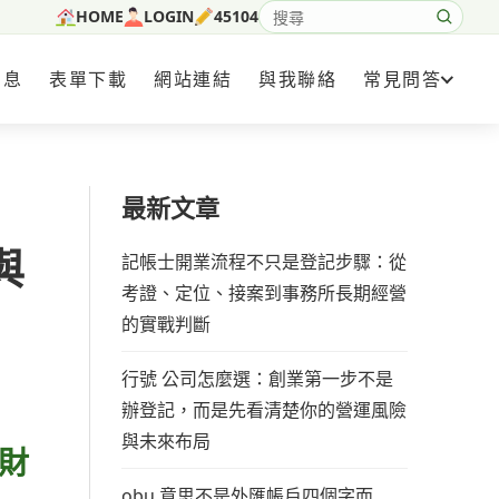
HOME
LOGIN
45104
搜尋網站內容
消息
表單下載
網站連結
與我聯絡
常見問答
最新文章
與
記帳士開業流程不只是登記步驟：從
考證、定位、接案到事務所長期經營
的實戰判斷
行號 公司怎麼選：創業第一步不是
辦登記，而是先看清楚你的營運風險
與未來布局
財
obu 意思不是外匯帳戶四個字而