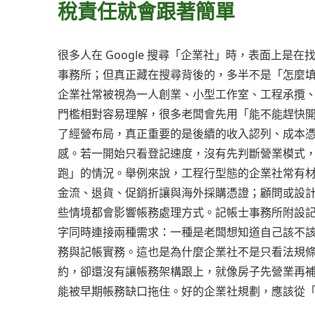
稅責任就會跟著簡單
很多人在 Google 搜尋「企業社」時，表面上
事務所；但真正藏在搜尋背後的，多半不是「怎麼
企業社常被視為一人創業、小型工作室、工程承攬
門檻相對容易理解，很多老闆會先用「能不能趕快
了經營布局，真正重要的是後續的收入認列、成本
感。若一開始只看登記速度，沒有先判斷營業模式
跑」的情況。舉例來說，工程行型態的企業社常有
金流、退貨、促銷折讓與海外採購憑證；顧問或設
些情境都會影響帳務處理方式。記帳士事務所附設
字同時連接兩種需求：一種是老闆想知道自己該不
務與記帳實務。這也是為什麼企業社不是只看法規
約，卻還沒有讓帳務架構跟上，就像房子先營業再
能被早期帳務缺口拖住。好的企業社規劃，應該從