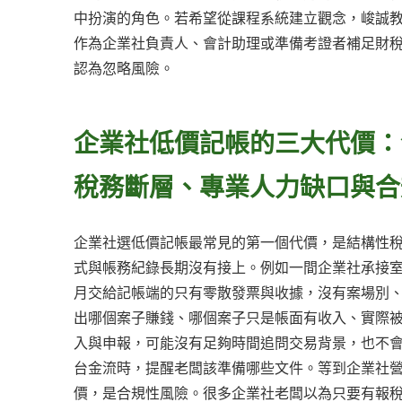
中扮演的角色。若希望從課程系統建立觀念，峻誠教育
作為企業社負責人、會計助理或準備考證者補足財
認為忽略風險。
企業社低價記帳的三大代價：
稅務斷層、專業人力缺口與合
企業社選低價記帳最常見的第一個代價，是結構性
式與帳務紀錄長期沒有接上。例如一間企業社承接
月交給記帳端的只有零散發票與收據，沒有案場別
出哪個案子賺錢、哪個案子只是帳面有收入、實際
入與申報，可能沒有足夠時間追問交易背景，也不
台金流時，提醒老闆該準備哪些文件。等到企業社
價，是合規性風險。很多企業社老闆以為只要有報