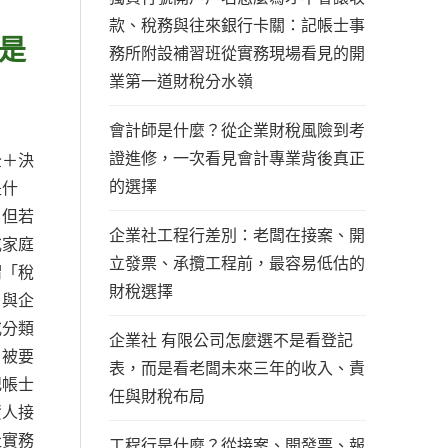
款、稅務與往來銀行卡關：記帳士事
是
務所附設補習班從實務現場看見的開
業第一道財稅分水嶺
會計師是什麼？從企業財稅風險到考
證進修，一次看見會計專業背後真正
全＋決
的選擇
是什
；但若
企業社工程行差別：老闆在接案、開
或家庭
立發票、承攬工程前，最容易低估的
謂「稅
財稅選擇
戶與企
或分類
企業社 有限公司怎麼選不是看登記
，被要
表，而是看老闆未來三年的收入、責
記帳士
任與財稅布局
資人接
社實務
工程行是什麼？從接案、開發票、報