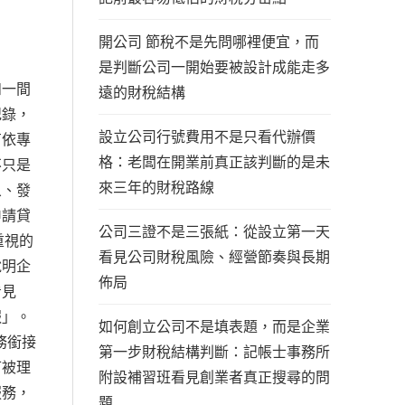
開公司 節稅不是先問哪裡便宜，而
是判斷公司一開始要被設計成能走多
如一間
遠的財稅結構
紀錄，
設立公司行號費用不是只看代辦價
有依專
格：老闆在開業前真正該判斷的是未
不只是
來三年的財稅路線
象、發
申請貸
公司三證不是三張紙：從設立第一天
重視的
看見公司財稅風險、經營節奏與長期
說明企
佈局
看見
報」。
如何創立公司不是填表題，而是企業
務銜接
第一步財稅結構判斷：記帳士事務所
可被理
附設補習班看見創業者真正搜尋的問
服務，
題