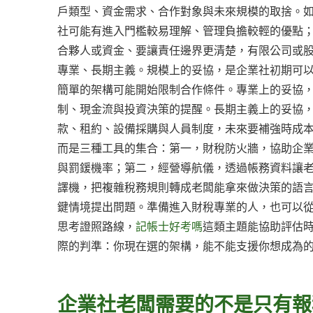
戶類型、資金需求、合作對象與未來規模的取捨。
社可能有進入門檻較易理解、管理負擔較輕的優點
合夥人或資金、要讓責任邊界更清楚，有限公司或
專業、長期主義。規模上的妥協，是企業社初期可
簡單的架構可能開始限制合作條件。專業上的妥協
制、現金流與投資決策的提醒。長期主義上的妥協
款、租約、設備採購與人員制度，未來要補強時成
而是三種工具的集合：第一，財稅防火牆，協助企
與罰鍰機率；第二，經營導航儀，透過帳務資料讓
譯機，把複雜稅務規則轉成老闆能拿來做決策的語
鍵情境提出問題。準備進入財稅專業的人，也可以
思考證照路線，
記帳士好考嗎
這類主題能協助評估
際的判準：你現在選的架構，能不能支援你想成為
企業社老闆需要的不是只有報