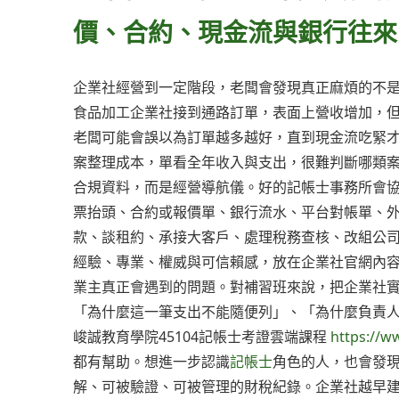
價、合約、現金流與銀行往來
企業社經營到一定階段，老闆會發現真正麻煩的不
食品加工企業社接到通路訂單，表面上營收增加，
老闆可能會誤以為訂單越多越好，直到現金流吃緊
案整理成本，單看全年收入與支出，很難判斷哪類
合規資料，而是經營導航儀。好的記帳士事務所會
票抬頭、合約或報價單、銀行流水、平台對帳單、
款、談租約、承接大客戶、處理稅務查核、改組公司或出
經驗、專業、權威與可信賴感，放在企業社官網內
業主真正會遇到的問題。對補習班來說，把企業社
「為什麼這一筆支出不能隨便列」、「為什麼負責
峻誠教育學院45104記帳士考證雲端課程
https://w
都有幫助。想進一步認識
記帳士
角色的人，也會發
解、可被驗證、可被管理的財稅紀錄。企業社越早