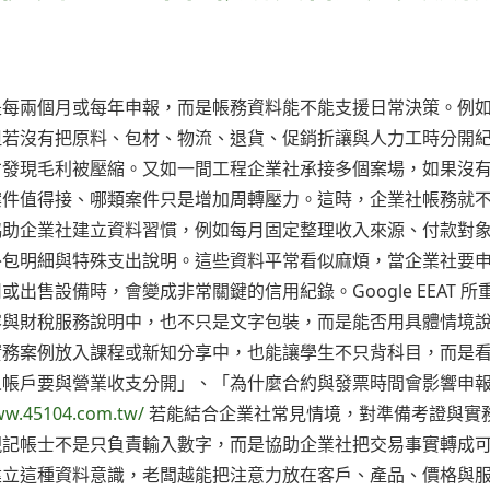
是每兩個月或每年申報，而是帳務資料能不能支援日常決策。例
但若沒有把原料、包材、物流、退貨、促銷折讓與人力工時分開
才發現毛利被壓縮。又如一間工程企業社承接多個案場，如果沒
案件值得接、哪類案件只是增加周轉壓力。這時，企業社帳務就
協助企業社建立資料習慣，例如每月固定整理收入來源、付款對
外包明細與特殊支出說明。這些資料平常看似麻煩，當企業社要
售設備時，會變成非常關鍵的信用紀錄。Google EEAT 所
容與財稅服務說明中，也不只是文字包裝，而是能否用具體情境
實務案例放入課程或新知分享中，也能讓學生不只背科目，而是
人帳戶要與營業收支分開」、「為什麼合約與發票時間會影響申
ww.45104.com.tw/
若能結合企業社常見情境，對準備考證與實
現記帳士不是只負責輸入數字，而是協助企業社把交易事實轉成
建立這種資料意識，老闆越能把注意力放在客戶、產品、價格與