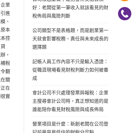
，企業
好：老闆從第一筆收入就該看見的財
要引進
稅佈局與風險判斷
規模、
，原本
公司類型不是表格題，而是創業第一
成本控
天就會影響稅務、責任與未來成長的
、貸
選擇題
代辦，
記帳人員工作內容不只是輸入憑證：
低補稅
從職涯現場看見財稅判斷力如何被養
法令翻
成
能在關
若正在
會計公司不只處理發票與報稅：企業
個很實
主搜尋會計公司時，真正想知道的是
誰能陪你看見財稅風險與成長佈局
營業項目是什麼：新創老闆在公司登
記前最容易低估的財稅分岔點