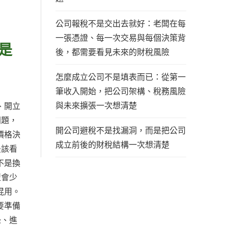
公司報稅不是交出去就好：老闆在每
一張憑證、每一次交易與每個決策背
是
後，都需要看見未來的財稅風險
怎麼成立公司不是填表而已：從第一
筆收入開始，把公司架構、稅務風險
與未來擴張一次想清楚
、開立
問題，
開公司避稅不是找漏洞，而是把公司
價格決
成立前後的財稅結構一次想清楚
最該看
不是換
型會少
混用。
要準備
錄、進