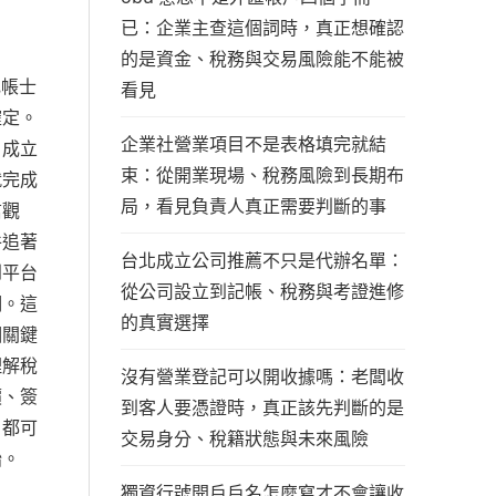
已：企業主查這個詞時，真正想確認
的是資金、稅務與交易風險能不能被
記帳士
看見
確定。
企業社營業項目不是表格填完就結
、成立
束：從開業現場、稅務風險到長期布
就完成
局，看見負責人真正需要判斷的事
信觀
件追著
台北成立公司推薦不只是代辦名單：
到平台
從公司設立到記帳、稅務與考證進修
明。這
的真實選擇
個關鍵
理解稅
沒有營業登記可以開收據嗎：老闆收
價、簽
到客人要憑證時，真正該先判斷的是
，都可
交易身分、稅籍狀態與未來風險
始。
獨資行號開戶戶名怎麼寫才不會讓收