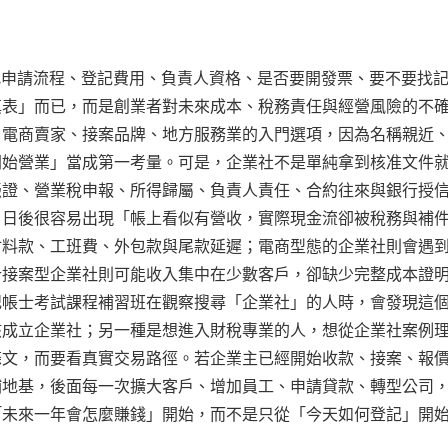
是在找申請流程、登記費用、負責人資格、是否要開發票、要不要找
填表」而已，而是創業者對未來成本、稅務責任與經營風險的不
、電商賣家、接案品牌、地方服務業的入門選項，因為名稱親近
開始營業」當成第一考量。可是，企業社不是單純拿到核准文件
憑證、營業稅申報、所得歸屬、負責人責任、合約往來與銀行授
，日後很容易出現「帳上看似有營收，實際現金流卻被稅務與補
材料款、工班費、外包款與尾款延遲；電商型態的企業社則會遇
計接案型企業社則可能收入集中在少數客戶，卻缺少完整成本證
記帳士考試課程補習班在觀察搜尋「企業社」的人時，會發現這
該成立企業社；另一種是想進入財稅專業的人，想從企業社案例
條文，而要看真實交易路徑。若企業主已經開始收款、接案、報
補地基，後面每一次擴大客戶、增加員工、申請貸款、轉型公司
「未來一年會怎麼賺錢」開始，而不是只從「今天如何登記」開