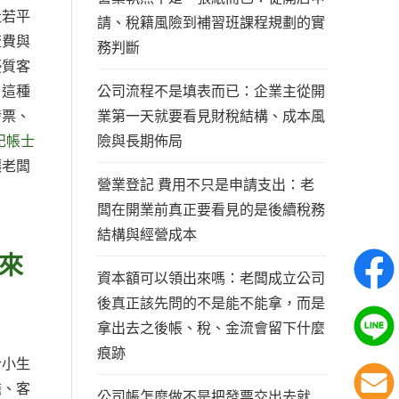
社若平
請、稅籍風險到補習班課程規劃的實
流費與
務判斷
優質客
公司流程不是填表而已：企業主從開
。這種
業第一天就要看見財稅結構、成本風
發票、
險與長期佈局
記帳士
讓老闆
營業登記 費用不只是申請支出：老
闆在開業前真正要看見的是後續稅務
結構與經營成本
來
資本額可以領出來嗎：老闆成立公司
後真正該先問的不是能不能拿，而是
拿出去之後帳、稅、金流會留下什麼
痕跡
合小生
擔、客
公司帳怎麼做不是把發票交出去就