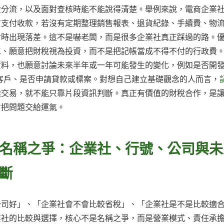
金分流，以及面對查核時能不能說得清楚。舉例來說，電商企業
方支付收款，若沒有定期整理銷售報表、退貨紀錄、手續費、物
對時出現落差。這不是嚇老闆，而是很多企業社真正踩過的路。
工、願意把財稅視為投資，而不是把記帳當成不得不付的行政費
資料，也願意討論未來半年或一年可能發生的變化，例如是否開
 客戶、是否申請貸款或標案。對想自己建立基礎觀念的人而言，
雜交易，就不能只靠片段資訊判斷。真正有價值的財稅合作，是
才把問題交給運氣。
名稱之爭：企業社、行號、公司與未
斷
公司好」、「企業社會不會比較省稅」、「企業社是不是比較適
業社的比較與選擇，核心不是名稱之爭，而是營業模式、責任承