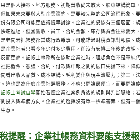
如果是個人接案、地方服務、初期營收尚未放大、股東結構簡單
；但如果未來要與大型企業簽約、需要較完整的公司治理形象、
股份有限公司可能更值得提早討論。企業社的妥協有三個層面：
以快速進場，但當營收、員工、合約金額、庫存與資金往來變大
，是老闆若把帳務都當成行政雜事，可能錯過財稅資訊對報價、
，是企業社若只看今年少付多少費用，卻沒有安排三年後的改組
本反而更高。記帳士事務所在協助企業社時，理想角色不是單純
業社把發票、憑證、合約、付款與申報之間的破口先擋下來，降
老闆看出收入品質、成本結構、毛利變化與現金流壓力；第三，
言。這也是為什麼企業社選服務，不應只問誰最便宜，而要問誰
從
記帳士考試自學
開始看懂企業社案例背後的規則與判斷脈絡；
時間投入與準備方向。企業社的選擇沒有單一標準答案，但有一
的生意。
稅提醒：企業社帳務資料要能支援報