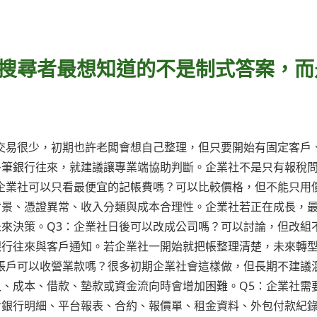
。
社搜尋者最想知道的不是制式答案，而
交易很少，初期也許老闆會想自己整理，但只要開始有固定客戶
多筆銀行往來，就建議讓專業端協助判斷。企業社不是只有報稅
企業社可以只看最便宜的記帳費嗎？可以比較價格，但不能只用
背景、憑證異常、收入分類與成本合理性。企業社若正在成長，
來決策。Q3：企業社日後可以改成公司嗎？可以討論，但改組
銀行往來與客戶通知。若企業社一開始就把帳整理清楚，未來轉
帳戶可以收營業款嗎？很多初期企業社會這樣做，但長期不建議
、成本、借款、墊款或資金流向時會增加困難。Q5：企業社需
含銀行明細、平台報表、合約、報價單、租金資料、外包付款紀