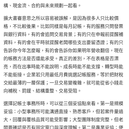
構、現金流、合約與未來規劃一起看。
擴大書審意思之所以容易被誤解，是因為很多人只比較價
格，不比較後果。比如同樣是每月記帳，有的服務只問發票
與銀行資料，有的會追問交易背景；有的只在申報前提醒補
資料，有的會在平時就提醒老闆哪些支出要留憑證；有的只
告訴你今年怎麼報，有的會告訴你如果明年營收翻倍，現在
的帳務方法是否還能承受。真正的差別，不在表格是否漂
亮，而在出事時能不能說明、成長時能不能支撐、轉型時能
不能銜接。企業若只用最低月費挑選記帳服務，等於把財稅
交給最薄的一層保護；一旦交易變複雜，就可能從省小錢走
向補稅、罰鍰、結構重整、交易受阻。
選擇記帳士事務所時，可以從三個妥協點來看。第一是規模
妥協：小型事務所可能溝通直接、熟悉客戶，但若案件量過
大，回覆與覆核品質可能受影響；大型團隊制度完整，但老
闆要確認是否有固定窗口與深度理解。第二是專業妥協：便