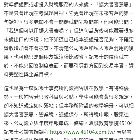
對準備證照或想投入財稅服務的人來說，「擴大書審意思」
不是只會出現在考試題目裡，它更會出現在未來客戶的第一
句話裡。很多老闆不會一開始就問完整問題，他可能只問：
「我這個可以用擴大書審嗎？」但這句話背後可能藏著很多
未說出口的情境：他不知道自己成本憑證是否足夠、不確定
營收增加會不會被查、不清楚公司帳戶和私人帳戶混用的後
果，也可能只是聽朋友說這樣比較省。記帳士的價值就在
於，不能只回答制度表面，而要引導對方回到交易事實、資
料完整性與企業目標。
這也是為什麼記帳士事務所附設補習班在教學上有特殊優
勢。一般補習若只教科目與考點，學生可能會背很多規定，
卻不知道規定如何落地；但事務所附設的教學場景，可以把
擴大書審意思、營業稅、憑證保存、所得稅申報、股東往
來、公司設立與年度申報串成一條線。峻誠教育學院45104
記帳士考證雲端課程
https://www.45104.com.tw/
若以雲