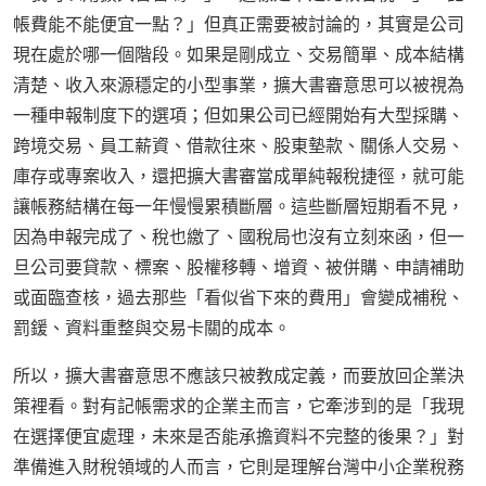
帳費能不能便宜一點？」但真正需要被討論的，其實是公司
現在處於哪一個階段。如果是剛成立、交易簡單、成本結構
清楚、收入來源穩定的小型事業，擴大書審意思可以被視為
一種申報制度下的選項；但如果公司已經開始有大型採購、
跨境交易、員工薪資、借款往來、股東墊款、關係人交易、
庫存或專案收入，還把擴大書審當成單純報稅捷徑，就可能
讓帳務結構在每一年慢慢累積斷層。這些斷層短期看不見，
因為申報完成了、稅也繳了、國稅局也沒有立刻來函，但一
旦公司要貸款、標案、股權移轉、增資、被併購、申請補助
或面臨查核，過去那些「看似省下來的費用」會變成補稅、
罰鍰、資料重整與交易卡關的成本。
所以，擴大書審意思不應該只被教成定義，而要放回企業決
策裡看。對有記帳需求的企業主而言，它牽涉到的是「我現
在選擇便宜處理，未來是否能承擔資料不完整的後果？」對
準備進入財稅領域的人而言，它則是理解台灣中小企業稅務