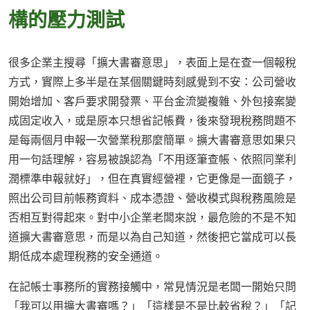
構的壓力測試
很多企業主搜尋「擴大書審意思」，表面上是在查一個報稅
方式，實際上多半是在某個關鍵時刻感覺到不安：公司營收
開始增加、客戶要求開發票、平台金流變複雜、外包接案變
成固定收入，或是原本只想省記帳費，後來發現稅務問題不
是每兩個月申報一次營業稅那麼簡單。擴大書審意思如果只
用一句話理解，容易被誤認為「不用逐筆查帳、依照同業利
潤標準申報就好」，但在真實經營裡，它更像是一面鏡子，
照出公司目前帳務資料、成本憑證、營收模式與稅務風險是
否相互對得起來。對中小企業老闆來說，最危險的不是不知
道擴大書審意思，而是以為自己知道，然後把它當成可以長
期低成本處理稅務的安全通道。
在記帳士事務所的實務接觸中，常見情況是老闆一開始只問
「我可以用擴大書審嗎？」「這樣是不是比較省稅？」「記