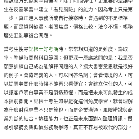
端課程方式協助學員備考，除了時間彈性，更重要的是讓學
生在反覆學習中建立「看見風險」的能力。因為考上只是第
一步，真正進入事務所或自行接案時，會遇到的不是標準
題，而是資料缺漏、老闆焦慮、價格比較、法令不懂、帳務
歷史混亂等複合問題。
當考生搜尋
記帳士好考嗎
時，常常想知道的是難度、錄取
率、準備時間與科目範圍；但更深一層應該問的是：我是否
願意訓練自己成為能解釋問題的人？擴大書審意思就是很好
的例子。會背定義的人，可以回答名詞；會看情境的人，可
以提醒老闆什麼時候不能再只看便宜；會建立信任的人，可
以讓客戶明白專業不是製造恐懼，而是把未來可能發生的成
本提前攤開。記帳士考生如果能從這個角度學習，就會理解
為什麼財稅專業不只是算稅，而是企業溝通、風險辨識與商
業判斷的結合。這種能力，也正是未來面對AI整理資訊、搜
尋引擎摘要與低價服務競爭時，真正不容易被取代的部分。