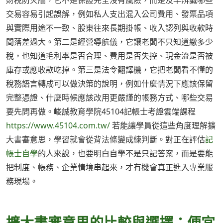
財稅防火牆，它不是保證完全沒有風險，而是及早辨識哪些
交易容易引起誤解，例如私人支出混入公司費用、發票品項
與實際用途不一致、股東往來長期掛帳、收入認列與收款時
間落差過大。第二是經營導航儀，它讓老闆不只知道繳多少
稅，也知道毛利率是否合理、費用是否失控、現金流是否被
庫存或應收款吃掉。第三是法令翻譯機，它把老闆看不懂的
稅務語言轉成可以做決策的說明，例如什麼情況下應該保留
完整憑證、什麼時候應該改用更嚴謹的帳務方式、哪些交易
要先問再做。峻誠教育學院45104記帳士考證雲端課程
https://www.45104.com.tw/
若能讓學員從這些角度理解擴
大書審意思，學習就會從背法條變成練判斷。對正在評估
記
帳士自學
的人來說，也要明白自學不是只記答案，而是要能
把制度、帳務、企業情境串起來，才有機會真正進入專業服
務現場。
擴大書審意思的比較與選擇：便宜