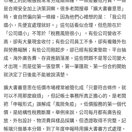
市場上的記帳服務常常分成兩條線，一條是最低月費，一條
是合規安全加上決策洞察。很多老闆搜尋「擴大書審意思」
時，會自然偏向第一條線，因為他們心裡想的是：「我公司
還小，先便宜處理就好。」這句話看似合理，但危險在於
「公司還小」不等於「稅務風險很小」。有些公司營收不
高，卻有大量現金收付；有些公司員工不多，卻有複雜外包
與勞務報酬；有些公司剛起步，卻已經有股東墊款、平台抽
成、海外廣告費、存貨進銷落差。這些問題不是等公司變大
才出現，而是從第一張發票、第一筆匯款、第一份合約開始
就決定了日後能不能被說清楚。
擴大書審意思在低價市場裡常被簡化成「只要符合條件，就
可以不用那麼麻煩」，但記帳士事務所真正擔心的，是老闆
把「申報形式」誤解成「風險免疫」。低價服務的第一個代
價，是結構性稅務斷層。舉例來說，公司每月都有廣告投
放、外包設計、物流費與樣品採購，但憑證取得不完整，記
帳端只做基本分類，到了年度申報時用擴大書審方式處理，