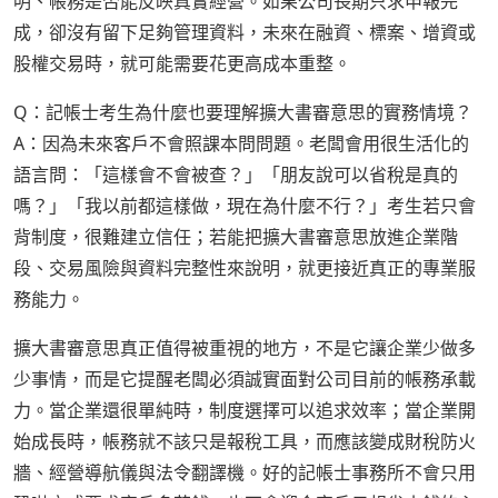
明、帳務是否能反映真實經營。如果公司長期只求申報完
成，卻沒有留下足夠管理資料，未來在融資、標案、增資或
股權交易時，就可能需要花更高成本重整。
Q：記帳士考生為什麼也要理解擴大書審意思的實務情境？
A：因為未來客戶不會照課本問問題。老闆會用很生活化的
語言問：「這樣會不會被查？」「朋友說可以省稅是真的
嗎？」「我以前都這樣做，現在為什麼不行？」考生若只會
背制度，很難建立信任；若能把擴大書審意思放進企業階
段、交易風險與資料完整性來說明，就更接近真正的專業服
務能力。
擴大書審意思真正值得被重視的地方，不是它讓企業少做多
少事情，而是它提醒老闆必須誠實面對公司目前的帳務承載
力。當企業還很單純時，制度選擇可以追求效率；當企業開
始成長時，帳務就不該只是報稅工具，而應該變成財稅防火
牆、經營導航儀與法令翻譯機。好的記帳士事務所不會只用