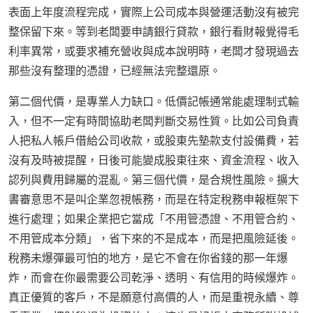
表面上年度流程完成，實際上公司成本與營運活動沒有被完
整保留下來。等到老闆要申請銀行貸款，銀行看財報覺得毛
利率異常，或要求補充營收與成本說明時，老闆才發現過去
那些沒有整理的憑證，已經無法完整還原。
第二個代價，是專業人力缺口。低價記帳通常能處理制式輸
入，但不一定有時間協助老闆判斷交易性質。比如公司負責
人把私人帳戶借給公司收款，或股東先墊款支付設備費，若
沒有及時被提醒，日後可能變成股東往來、資金流程、收入
認列與費用歸屬的混亂。第三個代價，是合規性風險。擴大
書審意思不是叫企業忽視帳務，而是在特定稅務申報框架下
進行處理；如果企業把它當成「不用管憑證、不用管合約、
不用管成本分類」，省下來的不是成本，而是把風險延後。
稅務未爆彈最可怕的地方，是它不會在你省錢的那一年爆
炸，而會在你最需要公司乾淨、透明、有信用的時候爆炸。
真正優質的客戶，不是願意付高價的人，而是重視永續、尊