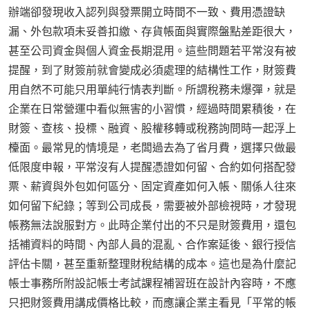
辦端卻發現收入認列與發票開立時間不一致、費用憑證缺
漏、外包款項未妥善扣繳、存貨帳面與實際盤點差距很大，
甚至公司資金與個人資金長期混用。這些問題若平常沒有被
提醒，到了財簽前就會變成必須處理的結構性工作，財簽費
用自然不可能只用單純行情表判斷。所謂稅務未爆彈，就是
企業在日常營運中看似無害的小習慣，經過時間累積後，在
財簽、查核、投標、融資、股權移轉或稅務詢問時一起浮上
檯面。最常見的情境是，老闆過去為了省月費，選擇只做最
低限度申報，平常沒有人提醒憑證如何留、合約如何搭配發
票、薪資與外包如何區分、固定資產如何入帳、關係人往來
如何留下紀錄；等到公司成長，需要被外部檢視時，才發現
帳務無法說服對方。此時企業付出的不只是財簽費用，還包
括補資料的時間、內部人員的混亂、合作案延後、銀行授信
評估卡關，甚至重新整理財稅結構的成本。這也是為什麼記
帳士事務所附設記帳士考試課程補習班在設計內容時，不應
只把財簽費用講成價格比較，而應讓企業主看見「平常的帳