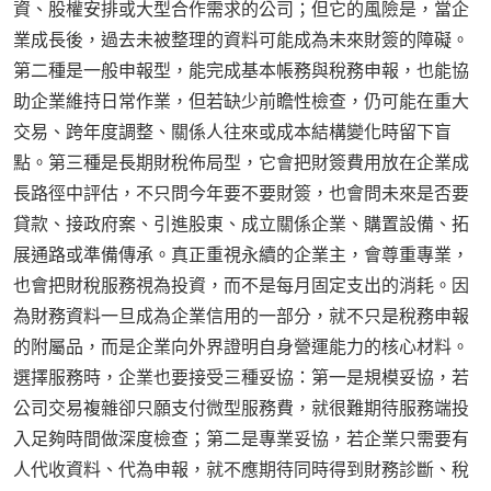
資、股權安排或大型合作需求的公司；但它的風險是，當企
業成長後，過去未被整理的資料可能成為未來財簽的障礙。
第二種是一般申報型，能完成基本帳務與稅務申報，也能協
助企業維持日常作業，但若缺少前瞻性檢查，仍可能在重大
交易、跨年度調整、關係人往來或成本結構變化時留下盲
點。第三種是長期財稅佈局型，它會把財簽費用放在企業成
長路徑中評估，不只問今年要不要財簽，也會問未來是否要
貸款、接政府案、引進股東、成立關係企業、購置設備、拓
展通路或準備傳承。真正重視永續的企業主，會尊重專業，
也會把財稅服務視為投資，而不是每月固定支出的消耗。因
為財務資料一旦成為企業信用的一部分，就不只是稅務申報
的附屬品，而是企業向外界證明自身營運能力的核心材料。
選擇服務時，企業也要接受三種妥協：第一是規模妥協，若
公司交易複雜卻只願支付微型服務費，就很難期待服務端投
入足夠時間做深度檢查；第二是專業妥協，若企業只需要有
人代收資料、代為申報，就不應期待同時得到財務診斷、稅