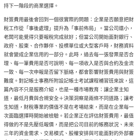
持下一階段的商業選擇。
財簽費用最後會回到一個很實際的問題：企業是否願意把財
稅工作從「事後處理」提升為「事前佈局」。當公司還小，
老闆可能覺得只要報稅完成就好；但當公司開始面對銀行、
政府、股東、合作夥伴、投標單位或大型客戶時，財務資料
就會變成企業信用的一部分。此時，過去每一張發票是否合
理、每一筆費用是否可說明、每一項收入是否與合約及金流
一致、每一次申報是否留下脈絡，都會影響財簽費用與財簽
難度。對記帳士事務所附設記帳士考試課程補習班來說，這
篇內容不只是服務介紹，也是一種市場教育：讓企業主知
道，最低月費與合規安全＋決策洞察是兩條不同道路；讓考
生知道，財稅專業的價值不是在考場結束，而是在企業每一
次面臨選擇時開始被檢驗。若企業正在評估財簽費用，最值
得做的不是先壓低報價，而是把公司目前的帳務狀況、未來
三年的資金需求、交易模式、股權安排與可能面對的外部審