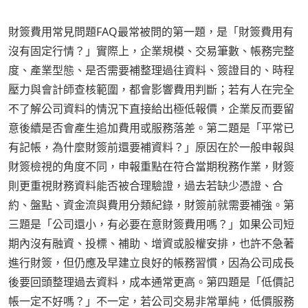
財簽費用常見問題FAQ最常被問的第一題，是「財簽費用有
沒有固定行情？」實際上，企業規模、交易筆數、帳務完整
度、產業型態、是否需要補整理過往資料、簽證目的、時程
壓力與會計師查核範圍，都會影響費用判斷；若有人在完全
不了解公司資料的情況下直接給出極低報價，企業反而要留
意後續是否會產生追加費用或服務落差。第二題是「平常已
有記帳，為什麼財簽前還要補資料？」原因在於一般申報與
財簽檢視的角度不同，申報重點在符合當期稅務作業，財簽
則更重視財務資料能否被合理驗證，過去若缺少憑證、合
約、盤點、資金流與費用分類紀錄，財簽前就需要補強。第
三題是「公司還小，有必要在意財簽費用嗎？」如果公司短
期內沒有融資、投標、補助、增資或股權安排，也許不急著
進行財簽，但仍應及早建立良好的帳務習慣，因為公司成長
後要回頭整理過去資料，成本通常更高。第四題是「低價記
帳一定不好嗎？」不一定，若公司交易非常單純，低價服務