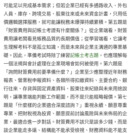
可能足以完成基本需求；但若企業已經有多通路收入、外包
人員、庫存、跨境交易、股東往來或未來資金計畫，只用低
價邏輯選擇服務，就可能讓稅務未爆彈持續累積。第五題是
「財簽費用與記帳士考證有什麼關係？」從企業端看，財簽
費用讓老闆看見帳務品質的長期價值；從學習端看，它讓考
生理解考科不是孤立知識，而是未來與企業主溝通的專業基
礎。因此，準備考試時除了練習
記帳士考古題
，也應理解每
一個法規與會計處理在企業現場會如何被使用。第六題是
「詢問財簽費用前要準備什麼？」企業至少應整理近年財務
報表、營業稅申報資料、各類所得扣繳資料、主要合約、銀
行往來、存貨與固定資產資料、股東往來紀錄與未來用途說
明，讓專業端能判斷工作範圍，而不是只能粗略報價。第七
題是「什麼樣的企業適合深度諮詢？」重視永續、願意尊重
專業、把財稅視為投資、願意提前討論風險與未來佈局的企
業，最適合進一步對話。財簽費用不該只是談多少錢，而是
談企業能走多遠、結構能不能承受檢視、財務資料能不能支