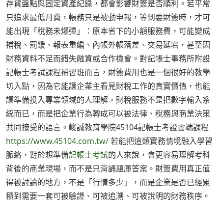
存貨盤點與固定資產紀錄，都會影響財簽是否順利。若平常
只追求最低月費，帳務只是被動申報，等到要財簽時，才可
能出現「稅務未爆彈」：原本省下的小額服務費，可能變成
補稅、罰鍰、報表重編、內帳外帳落差、交易延宕，甚至因
財務資料不足而錯失融資或合作機會。對記帳士事務所附設
記帳士考試課程補習班而言，財簽費用也是一個很好的教學
切入點，因為它能讓企業主看見財稅工作的真實價值，也能
讓準備投入專業領域的人理解，財稅服務不是把數字輸入系
統而已，而是把企業行為轉成可以被法律、稅務與商業決策
共同接受的語言。峻誠教育學院45104記帳士考證雲端課程
https://www.45104.com.tw/
若能把這類實務情境融入學習
脈絡，對於想準備
記帳士考試
的人來說，會更容易理解考科
背後的商業現場，而不是只背誦題庫答案。財簽費用真正值
得被討論的地方，不是「行情多少」，而是企業是否已經累
積到需要一套可被驗證、可被追溯、可被說明的財務秩序。