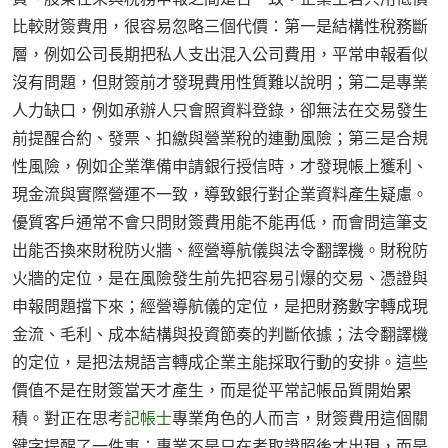
比較財簽費用，很容易忽略三個代價：第一是結構性稅務斷
層，例如公司長期把私人支出混入公司費用，平常申報看似
沒有問題，但財簽前才發現費用性質難以說明；第二是專業
人力缺口，例如承辦人只會照資料登錄，卻無法在交易發生
前提醒合約、發票、扣繳與營業稅的連動風險；第三是合規
性風險，例如企業準備申請銀行授信時，才發現帳上獲利、
現金流與實際營運不一致，導致銀行對企業資料產生疑慮。
優質客戶通常不會只問財簽費用能不能再低，而會問這筆支
出能否換來財稅防火牆、經營導航儀與法令翻譯機。財稅防
火牆的定位，是在風險發生前先把容易引爆的交易、憑證與
申報問題擋下來；經營導航儀的定位，是把財務數字轉成現
金流、毛利、成本結構與投資節奏的判斷依據；法令翻譯機
的定位，是把法規語言轉成企業主能採取行動的安排。這些
價值不是在財簽當天才產生，而是從平常記帳品質開始累
積。對正在思考
記帳士
專業角色的人而言，財簽費用這個關
鍵字提醒了一件事：專業不是只在考取證照後才出現，而是