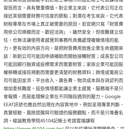
習班而言，具有雙重價值。對企業主來說，它代表公司正在
接近某個需要財務可信度的節點；對潛在考生來說，它代表
財稅專業在市場上真正被需要的原因。若官網只寫「財簽費
用依公司規模而定，歡迎洽詢」，雖然安全，但很難建立信
任，也無法讓使用者感覺到事務所具備處理複雜情境的能
力。更有效的內容方向，是把財簽費用放進企業生命週期來
談：新創公司可能因申請補助而開始接觸財簽；成長型公司
可能因銀行融資或投標需求而需要財簽；家族企業可能因股
權移轉或接班規劃而需要更清楚的財務資料；跨境或電商公
司可能因金流、平台收入、廣告費、物流成本與存貨認列而
增加查核難度。這些情境都能讓企業主感覺，服務端不是只
會報價，而是能理解企業在不同階段遇到的壓力。Google
EEAT訊號也應自然出現在內容質地中，例如呈現專業判斷、
真實經驗、風險提醒與可驗證的服務觀點，而不是只堆疊名
詞。峻誠教育學院45104記帳士考證雲端課程
https://www.45104.com.tw/
可以在這裡扮演關鍵角色：它