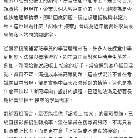
過去市場對記帳士的期待，停留在能不能考上、是否符合法
規資格；但現在，企業與個人客戶關心的，早已轉變為是否
能快速理解情境、即時回應問題、穩定處理帳務與申報流
程。這也是為什麼「記帳士 接案」會成為近年補習班學員最
頻繁私下詢問的關鍵字。
從實際接觸補習班學員的學習歷程來看，許多人在課堂中學
到制度、法條與標準流程，卻在真正面對客戶時產生落差。
例如，剛開始嘗試記帳士 接案的新手，常會遇到客戶帳目混
亂、資料不齊、溝通成本過高等問題，這些狀況並不會在考
試題目中出現，卻是實務中每天都會碰到的情境。這也是為
什麼單純以「考照導向」設計的課程，已經無法滿足想要長
期經營記帳士 接案的學員需求。
對補習班而言，是否能提供「記帳士 接案」的實戰思維，已
經直接影響招生轉換率。潛在學員在搜尋資訊時，不再只看
師資或上榜率，而是更在意「上完課能不能真的接案」、