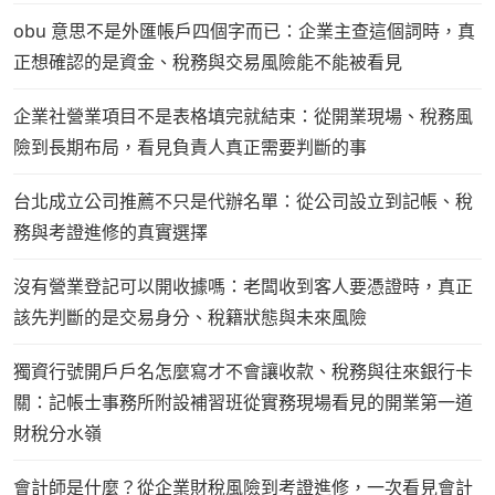
obu 意思不是外匯帳戶四個字而已：企業主查這個詞時，真
正想確認的是資金、稅務與交易風險能不能被看見
企業社營業項目不是表格填完就結束：從開業現場、稅務風
險到長期布局，看見負責人真正需要判斷的事
台北成立公司推薦不只是代辦名單：從公司設立到記帳、稅
務與考證進修的真實選擇
沒有營業登記可以開收據嗎：老闆收到客人要憑證時，真正
該先判斷的是交易身分、稅籍狀態與未來風險
獨資行號開戶戶名怎麼寫才不會讓收款、稅務與往來銀行卡
關：記帳士事務所附設補習班從實務現場看見的開業第一道
財稅分水嶺
會計師是什麼？從企業財稅風險到考證進修，一次看見會計