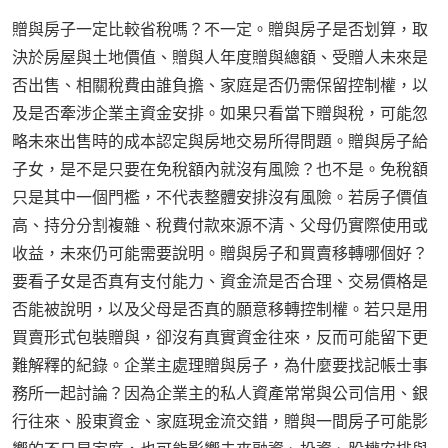
贈與房子一定比較省稅嗎？不一定。贈與房子是否划算，取
決於房屋與土地價值、贈與人年度贈與總額、受贈人未來是
否出售、相關稅費由誰負擔、家庭是否仍需保留控制權，以
及是否牽涉企業主資金安排。如果只看當下贈與稅，可能忽
略未來出售時的成本認定與房地交易所得問題。贈與房子給
子女，是不是只要在免稅額內就沒有風險？也不是。免稅額
只是其中一個門檻，不代表整體安排沒有風險。若房子價值
高、持分分割複雜、稅費付款來源不清、父母仍實際使用或
收益，未來仍可能需要說明。贈與房子和買賣移轉哪個好？
要看子女是否真有支付能力、資金流是否合理、交易價格是
否能被說明，以及父母是否真的願意移轉控制權。若只是用
買賣形式包裝贈與，卻沒有真實資金往來，反而可能留下更
難解釋的紀錄。企業主處理贈與房子，為什麼要找記帳士事
務所一起討論？因為企業主的私人資產常常與公司信用、銀
行往來、股東資金、家庭現金流交錯，贈與一間房子可能影