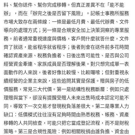
料、幫你送件、幫你完成移轉。但真正差異不在「能不能
辦」，而在「辦完之後是否留下風險」。記帳士事務所服務
市場大致存在兩條線：一條是最低月費、最低代辦費、文件
導向的處理方式；另一條是合規安全加上決策洞察的專業服
務。前者通常重視速度與價格，客戶問什麼就答什麼，文件
齊了就送，能省程序就省程序；後者則會在送件前多花時間
確認資產來源、稅務負擔者、日後出售可能性、是否與公司
經營資金牽連、家族成員是否理解後果。對只想完成單一表
面動作的人來說，後者好像比較慢、比較囉嗦；但對重視永
續經營的企業主來說，這些追問其實是保護。贈與房子的低
價服務，常見三大代價。第一是結構性稅務斷層：例如只處
理贈與當下，卻沒有提醒受贈人未來出售時成本認定可能不
同，導致下一次交易才發現稅負落差很大。第二是專業人力
缺口：低價模式往往沒有足夠時間由熟悉稅務、帳務、資產
移轉的人共同檢查，可能只把它當成登記流程，而不是財稅
策略。第三是合規性風險：例如相關稅捐由誰負擔、資金由