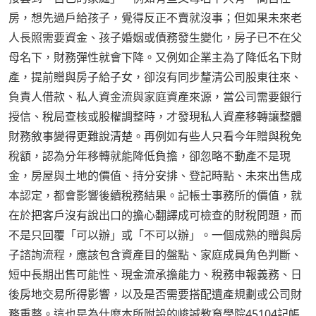
房，想先過戶給孩子，覺得反正不賣就沒事；但如果未來老
人長照需要資金、孩子婚姻或債務發生變化，房子已不在父
母名下，財務彈性就會下降。又例如企業主為了降低名下財
產，提前贈與房子給子女，卻沒有同步釐清公司股東往來、
負責人借款、私人資金流與家庭資產來源，當公司需要銀行
授信、稅局查核或股權調整時，才發現私人資產移轉讓整體
財務敘事變得更難說清楚。再例如有些人只看今年贈與稅免
稅額，認為分年移轉就能降低負擔，卻忽略不動產不是現
金，房屋與土地的價值、持分安排、登記時點、未來出售成
本認定，都會影響後續稅務結果。記帳士事務所的價值，就
在於把客戶沒有說出口的擔心翻譯成可檢查的財稅問題，而
不是只回覆「可以辦」或「不可以辦」。一個成熟的贈與房
子諮詢流程，應該包含資產目的盤點、家庭成員角色判斷、
短中長期出售可能性、現金流承擔能力、稅務申報義務、日
後房地交易所得影響，以及是否需要搭配遺產規劃或公司財
務重整。這也是為什麼本所附設的峻誠教育學院45104記帳