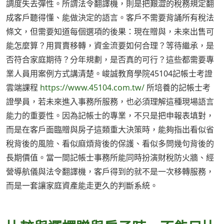
調度失去彈性。所謂法令翻譯機，則是把艱澀的稅務規定翻
成客戶聽得懂、能做決定的語言。客戶不需要背誦所有稅法
條文，但需要知道每個選項的後果：現在贈與，未來出售可
能怎麼算？用買賣移轉，資金流要如何合理？等待繼承，是
否符合家庭期待？分年規劃，是否真的可行？這些都需要專
業人員用案例方式講清楚。峻誠教育學院45104記帳士考證
雲端課程
https://www.45104.com.tw/
所培養的記帳士考
證學員，若未來進入事務所服務，也必須理解這種現場語言
能力的重要性。因為記帳士的專業，不只是把申報表填對，
而是在客戶面臨贈與房子這類重大決策時，能夠指出看似省
稅背後的風險、看似麻煩背後的保護、看似多問幾句背後的
長期價值。當一間記帳士事務所能同時扮演財稅防火牆、經
營導航儀與法令翻譯機，客戶得到的就不是一次移轉服務，
而是一套讓家庭資產能走更久的判斷系統。