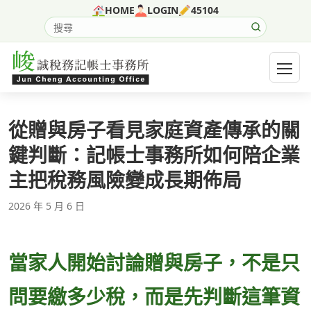
跳至主要內容
HOME
LOGIN
45104
搜尋網站內容
開啟選
從贈與房子看見家庭資產傳承的關
鍵判斷：記帳士事務所如何陪企業
主把稅務風險變成長期佈局
2026 年 5 月 6 日
當家人開始討論贈與房子，不是只
問要繳多少稅，而是先判斷這筆資