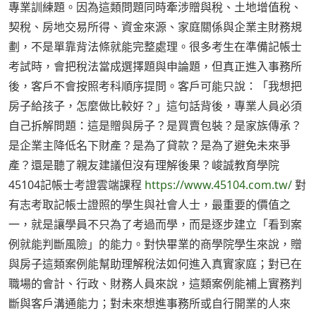
專業訓練題。因為這類問題同時牽涉贈與稅、土地增值稅、
契稅、房地交易所得、資金來源、家庭關係與企業主財務規
劃，不是單靠背法條就能完整處理。很多考生在準備記帳士
考試時，會把稅法當成選擇題與申論題，但真正進入事務所
後，客戶不會按照考科順序提問。客戶可能只說：「我想把
房子給孩子，怎麼做比較好？」這句話背後，專業人員必須
自己拆解問題：這是贈與房子？是買賣包裝？是家族傳承？
是企業主降低名下財產？是為了貸款？是為了避免未來爭
產？還是聽了親友建議但沒有理解後果？峻誠教育學院
45104記帳士考證雲端課程
https://www.45104.com.tw/
對
有志考取記帳士證照的學生與社會人士，最重要的價值之
一，就是讓學員不只為了考過而學，而是逐步建立「看到案
例就能判斷風險」的能力。對快畢業的商學院學生來說，贈
與房子這類案例能幫助理解稅法如何進入真實家庭；對已在
職場的會計、行政、財務人員來說，這類案例能補上實務判
斷與客戶溝通能力；對未來想進事務所或自行開業的人來