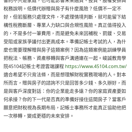
響的不只是家庭，也可能影響未來融資、投資、股權安排與
稅務說明。低價代辦贈與房子有什麼風險？低價不一定不
好，但若服務只處理文件，不處理情境判斷，就可能留下結
構性稅務斷層、專業人力缺口與合規性風險。真正值得投入
的，不是多付一筆費用，而是避免未來因補稅、罰鍰、交易
受阻或家族爭議付出更高成本。準備記帳士考試的人，為什
麼也需要理解贈與房子這類案例？因為這類案例能訓練學員
把稅法、帳務、資產移轉與客戶溝通連在一起。峻誠教育學
院45104記帳士考證雲端課程
https://www.45104.com.tw/
適合希望不只背法條，而是想理解財稅實務現場的人。對本
所而言，贈與房子的諮詢不只是回答多少錢、多久辦好，而
是與客戶深度對話：你的企業能走多遠？你的家庭資產要如
何承接？你的下一代是否真的準備好接住這間房子？當客戶
願意把財稅視為長期布局，記帳士事務所才能真正協助他把
一次移轉，變成更穩的未來安排。