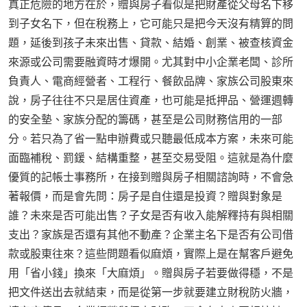
真正危險的地方在於，贈與房子看似是把財產從父母名下移
到子女名下，但在稅務上，它可能只是把今天沒有精算的問
題，延後到孩子未來出售、貸款、結婚、創業、被查核資金
來源或公司需要融資時才爆開。尤其對中小企業老闆、診所
負責人、電商經營者、工程行、餐飲品牌、家族公司股東來
說，房子往往不只是居住資產，也可能是抵押品、營運週轉
的安全墊、家族分配的籌碼，甚至是公司財務信用的一部
分。若只為了省一點申辦費或只聽最低成本方案，未來可能
面臨補稅、罰鍰、結構重整，甚至交易受阻。這就是為什麼
優質的記帳士事務所，在接到贈與房子相關諮詢時，不會急
著報價，而是會先問：房子是自住還是投資？贈與對象是
誰？未來是否可能出售？子女是否有收入能解釋持有與相關
支出？家族是否還有其他不動產？企業主名下是否有公司借
款或股東往來？這些問題看似麻煩，實際上是在幫客戶避免
用「省小錢」換來「大麻煩」。贈與房子若要做得穩，不是
把文件送出去就結束，而是從第一步就要建立財稅防火牆，