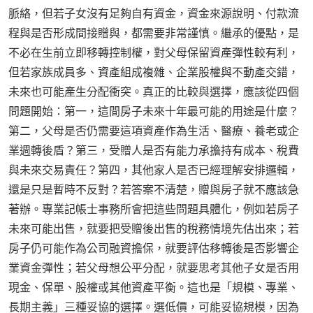
脈絡，但若子女沒有足夠自有資金，資金來源說明、付款流
程與是否形成間接贈與，都需要非常謹慎。繼承的優點，是
不必在生前立即移轉控制權，對父母保留資產彈性較有利，
但若家族成員多、資產組成複雜、企業股權與不動產交錯，
未來也可能產生分配衝突。真正的比較與選擇，應該從四個
問題開始：第一，這間房子未來十年最可能的用途是什麼？
第二，父母是否仍需要這項資產作為生活、醫療、養老或企
業週轉後盾？第三，受贈人是否有能力承擔持有成本、稅費
與未來交易責任？第四，其他家人是否已經理解安排邏輯，
還是只是暫時不反對？若答案不清楚，贈與房子就不應該急
著辦。專業記帳士事務所會把這些問題具體化，例如若房子
未來可能出售，就要把受贈後出售的稅務情境先估出來；若
房子仍可能作為公司融資擔保，就要評估移轉後是否影響企
業資金彈性；若父母想公平分配，就要思考其他子女是否用
現金、保單、股權或其他資產平衡。這也是「規模、專業、
長期主義」三種妥協的選擇。選低價，可能妥協規模，因為