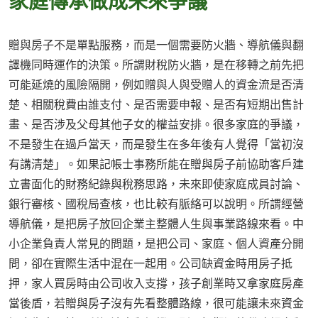
家庭傳承做成未來爭議
贈與房子不是單點服務，而是一個需要防火牆、導航儀與翻
譯機同時運作的決策。所謂財稅防火牆，是在移轉之前先把
可能延燒的風險隔開，例如贈與人與受贈人的資金流是否清
楚、相關稅費由誰支付、是否需要申報、是否有短期出售計
畫、是否涉及父母其他子女的權益安排。很多家庭的爭議，
不是發生在過戶當天，而是發生在多年後有人覺得「當初沒
有講清楚」。如果記帳士事務所能在贈與房子前協助客戶建
立書面化的財務紀錄與稅務思路，未來即使家庭成員討論、
銀行審核、國稅局查核，也比較有脈絡可以說明。所謂經營
導航儀，是把房子放回企業主整體人生與事業路線來看。中
小企業負責人常見的問題，是把公司、家庭、個人資產分開
問，卻在實際生活中混在一起用。公司缺資金時用房子抵
押，家人買房時由公司收入支撐，孩子創業時又拿家庭房產
當後盾，若贈與房子沒有先看整體路線，很可能讓未來資金