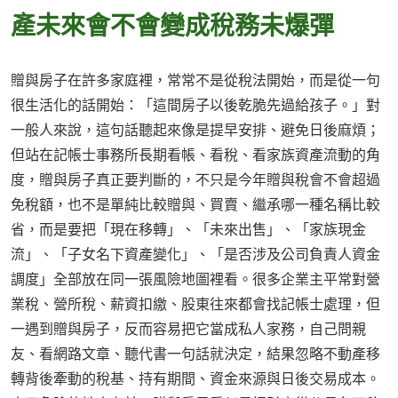
產未來會不會變成稅務未爆彈
贈與房子在許多家庭裡，常常不是從稅法開始，而是從一句
很生活化的話開始：「這間房子以後乾脆先過給孩子。」對
一般人來說，這句話聽起來像是提早安排、避免日後麻煩；
但站在記帳士事務所長期看帳、看稅、看家族資產流動的角
度，贈與房子真正要判斷的，不只是今年贈與稅會不會超過
免稅額，也不是單純比較贈與、買賣、繼承哪一種名稱比較
省，而是要把「現在移轉」、「未來出售」、「家族現金
流」、「子女名下資產變化」、「是否涉及公司負責人資金
調度」全部放在同一張風險地圖裡看。很多企業主平常對營
業稅、營所稅、薪資扣繳、股東往來都會找記帳士處理，但
一遇到贈與房子，反而容易把它當成私人家務，自己問親
友、看網路文章、聽代書一句話就決定，結果忽略不動產移
轉背後牽動的稅基、持有期間、資金來源與日後交易成本。