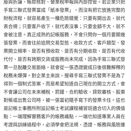
廢與折讓、帳款核對、營業稅申報與內部控管。若企業只把
手寫三聯式發票當成「紙本發票」，而沒有把它放進完整的
財稅流程，就容易產生一種危險錯覺：只要有開出去，就代
表合規；只要客戶收下，就代表沒事；只要金額不大，就不
會被注意。真正成熟的記帳服務，不會只問你一個月要開幾
張發票，而會往前追問交易型態、收款方式、客戶類型、發
票開立頻率、是否有預收款、是否有分期收款、是否有代收
代付、是否有跨期交貨或服務尚未完成，因為手寫三聯式發
票一旦脫離交易脈絡，就會從一張憑證變成日後很難解釋的
稅務未爆彈。對企業主來說，搜尋手寫三聯式發票不是為了
得到一個制式答案，而是希望知道自己現在的開立方式，會
不會讓公司在未來補稅、罰鍰、合約驗收、貸款審核、股東
對帳或出售公司時，被一張當初隨手寫下的發票卡住。這也
是記帳士事務所附設記帳士考試課程補習班適合切入的價值
點：一端理解實務客戶的帳務痛點，一端也知道專業人員在
考證與訓練過程中，必須學會把法規、憑證、帳務與風險連