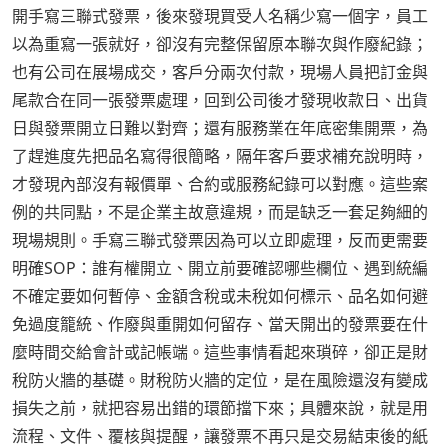
開手寫三聯式發票，後來發現買受人名稱少寫一個字，員工
以為重寫一張就好，卻沒有完整保留原本聯次與作廢紀錄；
也有公司在展場成交，客戶分兩次付款，現場人員把訂金與
尾款合在同一張發票處理，回到公司後才發現收款日、出貨
日與發票開立日難以對齊；還有服務業在年底密集開票，為
了趕進度先把品名寫得很簡略，隔年客戶要求補充說明時，
才發現內部沒有報價單、合約或服務紀錄可以對應。這些案
例的共同點，不是企業主故意違規，而是缺乏一套足夠細的
現場規則。手寫三聯式發票因為可以立即處理，反而更需要
明確SOP：誰有權開立、開立前要確認哪些欄位、遇到統編
不確定要如何暫停、金額含稅或未稅如何標示、品名如何避
免過度籠統、作廢與重開如何留存、當天開出的發票要在什
麼時間交給會計或記帳端。這些事情看起來瑣碎，卻正是財
稅防火牆的基礎。財稅防火牆的定位，是在風險還沒有變成
損失之前，就把容易出錯的環節擋下來；具體來說，就是用
流程、文件、覆核與提醒，讓發票不再只是交易結束後的紙