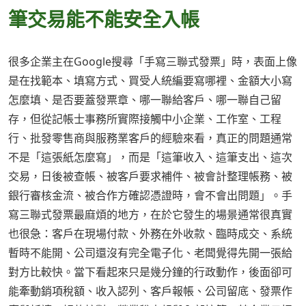
筆交易能不能安全入帳
很多企業主在Google搜尋「手寫三聯式發票」時，表面上像
是在找範本、填寫方式、買受人統編要寫哪裡、金額大小寫
怎麼填、是否要蓋發票章、哪一聯給客戶、哪一聯自己留
存，但從記帳士事務所實際接觸中小企業、工作室、工程
行、批發零售商與服務業客戶的經驗來看，真正的問題通常
不是「這張紙怎麼寫」，而是「這筆收入、這筆支出、這次
交易，日後被查帳、被客戶要求補件、被會計整理帳務、被
銀行審核金流、被合作方確認憑證時，會不會出問題」。手
寫三聯式發票最麻煩的地方，在於它發生的場景通常很真實
也很急：客戶在現場付款、外務在外收款、臨時成交、系統
暫時不能開、公司還沒有完全電子化、老闆覺得先開一張給
對方比較快。當下看起來只是幾分鐘的行政動作，後面卻可
能牽動銷項稅額、收入認列、客戶報帳、公司留底、發票作