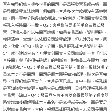
否有完整紀錄。很多企業的問題不是單張發票看起來錯，而
是整體流程無法說明，例如同一客戶多次付款卻沒有清楚對
應、同一專案分階段請款卻缺少合約佐證、現場開立與公司
帳務入帳時間不一致。Q2：客戶臨時要求開手寫三聯式發
票，現場人員可以先開再說嗎？如果交易單純、資料明確、
權限清楚，當然可以依照公司流程處理；但若涉及訂金、尾
款、代收、折扣、退貨、分期、跨月服務或客戶資料不確
定，就不建議只為了方便立刻開立。公司應設計一套「可以
直接開」與「必須先確認」的判斷表，避免員工在壓力下做
出錯誤決定。Q3：手寫三聯式發票開錯，重寫一張就好嗎？
重寫本身不是問題，問題是原本那張如何處理、聯次是否完
整、作廢紀錄是否齊全、客戶是否已拿走其中一聯、帳務端
是否知道發生變更。如果只是口頭說明，日後整理帳務時很
容易留下缺口。Q4：發票品名可不可以寫得很簡略？過度簡
略會增加後續解釋成本。品名不是寫得越長越好，而是要足
以對應交易內容、合約、報價單或服務紀錄。若公司長期用