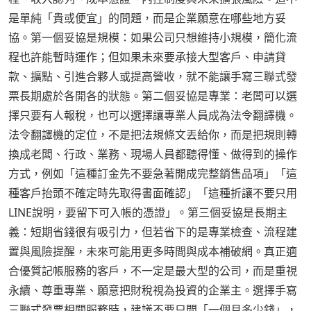
是單純「貴或便宜」的問題，而是企業願意在哪些地方妥
協。第一個妥協是規模：如果公司只想維持小規模，簡化流
程也許能暫時運作；但如果未來要承接大型客戶、申請貸
款、擴點、引進合夥人或提高營收，就不能讓手寫三聯式發
票長期處於各開各的狀態。第二個妥協是專業：老闆可以選
擇只要有人報稅，也可以選擇讓專業人員成為法令翻譯機。
法令翻譯機的定位，不是把法規條文丟給你，而是把規則轉
換成老闆、行政、業務、現場人員都聽得懂、做得到的操作
方式，例如「這種訂金先不要急著開成完整銷售品項」「這
種客戶抬頭不確定時先取得書面確認」「這種折讓不要只用
LINE說明，要留下可入帳的憑證」。第三個妥協是長期主
義：短期省錢很有吸引力，但若省下的是專業檢查、流程建
置與風險提醒，未來可能用更多時間與成本補破網。真正適
合優質記帳服務的客戶，不一定是最大型的公司，而是重視
永續、尊重專業、願意把財稅視為投資的企業主。選擇手寫
三聯式發票相關服務時，建議不要只問「一個月多少錢」，