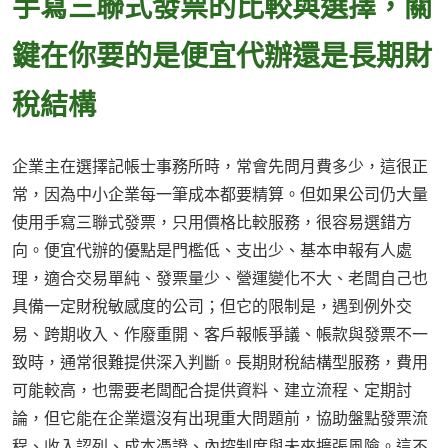
手寫三聯式發票的比較與選擇，關
鍵在你要的是便宜代辦還是長期財
稅結構
企業主在選擇記帳士事務所時，常會先問月費多少，這很正
常，因為中小企業每一筆成本都要精算。但如果公司仍大量
使用手寫三聯式發票，只用價格比較服務，很容易選錯方
向。便宜代辦的優點是門檻低、支出少、基本申報有人處
理，適合交易單純、發票量少、營運變化不大、老闆自己也
具備一定財稅敏感度的公司；但它的限制是，遇到例外交
易、跨期收入、作廢重開、客戶報帳爭議、帳款與發票不一
致時，通常很難提供深入判斷。長期財稅結構型服務，費用
可能較高，也需要老闆配合提供資料、建立流程、定期討
論，但它能在企業還沒有出現重大問題前，協助盤點發票流
程、收入認列、成本憑證、內控制度與未來擴張風險。這不