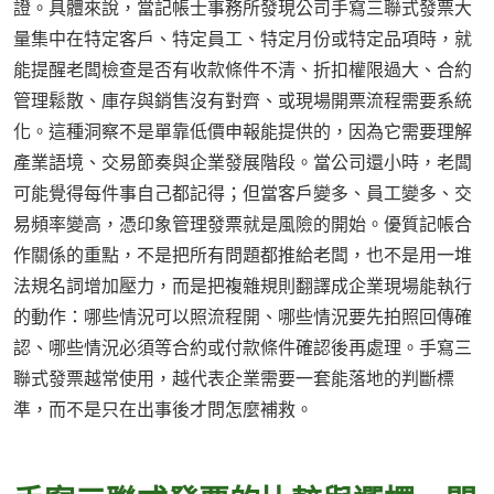
證。具體來說，當記帳士事務所發現公司手寫三聯式發票大
量集中在特定客戶、特定員工、特定月份或特定品項時，就
能提醒老闆檢查是否有收款條件不清、折扣權限過大、合約
管理鬆散、庫存與銷售沒有對齊、或現場開票流程需要系統
化。這種洞察不是單靠低價申報能提供的，因為它需要理解
產業語境、交易節奏與企業發展階段。當公司還小時，老闆
可能覺得每件事自己都記得；但當客戶變多、員工變多、交
易頻率變高，憑印象管理發票就是風險的開始。優質記帳合
作關係的重點，不是把所有問題都推給老闆，也不是用一堆
法規名詞增加壓力，而是把複雜規則翻譯成企業現場能執行
的動作：哪些情況可以照流程開、哪些情況要先拍照回傳確
認、哪些情況必須等合約或付款條件確認後再處理。手寫三
聯式發票越常使用，越代表企業需要一套能落地的判斷標
準，而不是只在出事後才問怎麼補救。