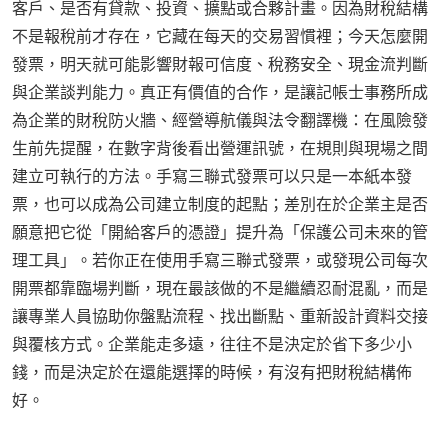
客戶、是否有貸款、投資、擴點或合夥計畫。因為財稅結構
不是報稅前才存在，它藏在每天的交易習慣裡；今天怎麼開
發票，明天就可能影響財報可信度、稅務安全、現金流判斷
與企業談判能力。真正有價值的合作，是讓記帳士事務所成
為企業的財稅防火牆、經營導航儀與法令翻譯機：在風險發
生前先提醒，在數字背後看出營運訊號，在規則與現場之間
建立可執行的方法。手寫三聯式發票可以只是一本紙本發
票，也可以成為公司建立制度的起點；差別在於企業主是否
願意把它從「開給客戶的憑證」提升為「保護公司未來的管
理工具」。若你正在使用手寫三聯式發票，或發現公司每次
開票都靠臨場判斷，現在最該做的不是繼續忍耐混亂，而是
讓專業人員協助你盤點流程、找出斷點、重新設計資料交接
與覆核方式。企業能走多遠，往往不是決定於省下多少小
錢，而是決定於在還能選擇的時候，有沒有把財稅結構佈
好。