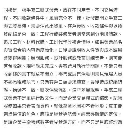
同樣是一張手寫三聯式發票，放在不同產業、不同交易流
程、不同收款條件中，風險完全不一樣。批發商開立手寫三
聯式發票時，常要注意出貨單、客戶簽收、收款條件與退換
貨紀錄是否一致；工程行或裝修業者則常遇到分階段請款、
追加工程、材料代購、工班代墊等複合情境，如果發票品名
與實際合約內容過度簡化，日後要說明收入性質與成本歸屬
會變得困難；顧問服務、設計服務或教育訓練業者，則可能
有預收款、課程尚未完成、專案跨月執行等問題，不能只看
收到錢的當下就草率開立；零售或展售活動則常見現場人員
不熟悉稅務語言，只憑客戶口頭要求填寫，最後造成統編錯
誤、抬頭不一致、聯次保管混亂。這些差異說明，手寫三聯
式發票不是單純行政文件，而是企業交易模式的縮影。記帳
服務如果只看表面資料，就像拿著地圖卻不看地形；真正能
創造價值的角色，應該是經營導航儀。經營導航儀的定位，
是讓企業主從帳務數字看見營運方向，而不只是月底整理憑