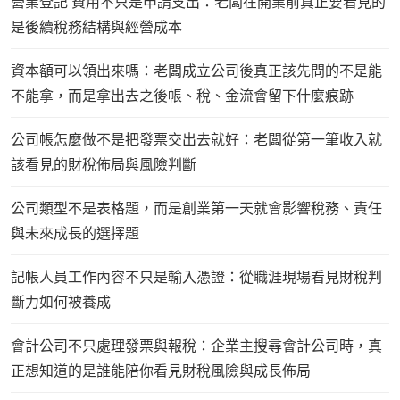
營業登記 費用不只是申請支出：老闆在開業前真正要看見的
是後續稅務結構與經營成本
資本額可以領出來嗎：老闆成立公司後真正該先問的不是能
不能拿，而是拿出去之後帳、稅、金流會留下什麼痕跡
公司帳怎麼做不是把發票交出去就好：老闆從第一筆收入就
該看見的財稅佈局與風險判斷
公司類型不是表格題，而是創業第一天就會影響稅務、責任
與未來成長的選擇題
記帳人員工作內容不只是輸入憑證：從職涯現場看見財稅判
斷力如何被養成
會計公司不只處理發票與報稅：企業主搜尋會計公司時，真
正想知道的是誰能陪你看見財稅風險與成長佈局