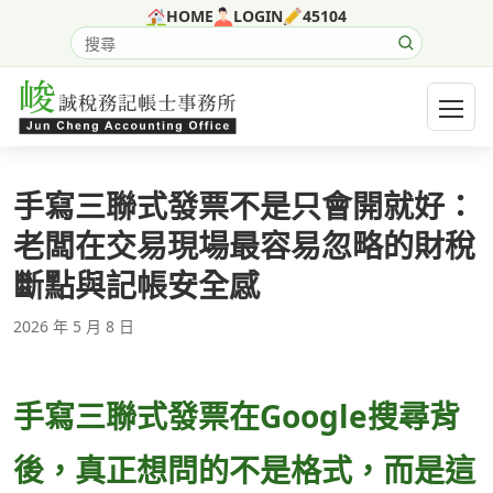
跳至主要內容
HOME
LOGIN
45104
搜尋網站內容
開啟選
手寫三聯式發票不是只會開就好：
老闆在交易現場最容易忽略的財稅
斷點與記帳安全感
2026 年 5 月 8 日
手寫三聯式發票在Google搜尋背
後，真正想問的不是格式，而是這