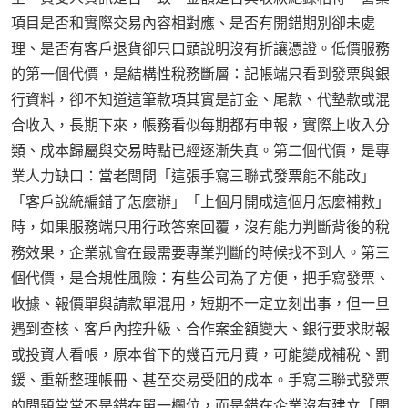
項目是否和實際交易內容相對應、是否有開錯期別卻未處
理、是否有客戶退貨卻只口頭說明沒有折讓憑證。低價服務
的第一個代價，是結構性稅務斷層：記帳端只看到發票與銀
行資料，卻不知道這筆款項其實是訂金、尾款、代墊款或混
合收入，長期下來，帳務看似每期都有申報，實際上收入分
類、成本歸屬與交易時點已經逐漸失真。第二個代價，是專
業人力缺口：當老闆問「這張手寫三聯式發票能不能改」
「客戶說統編錯了怎麼辦」「上個月開成這個月怎麼補救」
時，如果服務端只用行政答案回覆，沒有能力判斷背後的稅
務效果，企業就會在最需要專業判斷的時候找不到人。第三
個代價，是合規性風險：有些公司為了方便，把手寫發票、
收據、報價單與請款單混用，短期不一定立刻出事，但一旦
遇到查核、客戶內控升級、合作案金額變大、銀行要求財報
或投資人看帳，原本省下的幾百元月費，可能變成補稅、罰
鍰、重新整理帳冊、甚至交易受阻的成本。手寫三聯式發票
的問題常常不是錯在單一欄位，而是錯在企業沒有建立「開