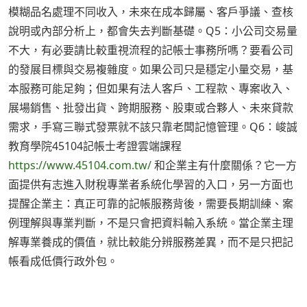
模糊品名處理不同收入，未來在成本歸屬、客戶爭議、查核
說明或內部分析上，都會失去判斷基礎。Q5：小公司交易量
不大，有必要請比較重視流程的記帳士事務所嗎？要看公司
的發展目標與交易複雜度。如果公司只是穩定小量交易，基
本服務可能足夠；但如果有法人客戶、工程款、專案收入、
展場銷售、批發出貨、跨期服務、股東或合夥人、未來貸款
需求，手寫三聯式發票就不該只靠老闆記憶管理。Q6：峻誠
教育學院45104記帳士考證雲端課程
https://www.45104.com.tw/
和企業主有什麼關係？它一方
面提供有志進入財稅專業者系統化學習的入口，另一方面也
提醒企業主：真正可靠的記帳服務背後，需要長期訓練、案
例理解與專業判斷，不是只會把資料輸入系統。當企業主理
解專業養成的價值，就比較能分辨服務差異，而不是只把記
帳看成低價行政外包。