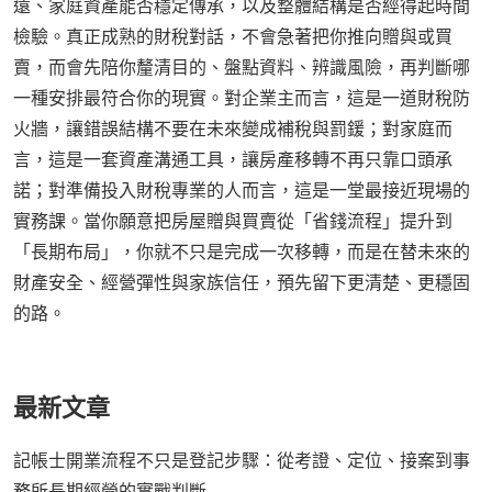
遠、家庭資產能否穩定傳承，以及整體結構是否經得起時間
檢驗。真正成熟的財稅對話，不會急著把你推向贈與或買
賣，而會先陪你釐清目的、盤點資料、辨識風險，再判斷哪
一種安排最符合你的現實。對企業主而言，這是一道財稅防
火牆，讓錯誤結構不要在未來變成補稅與罰鍰；對家庭而
言，這是一套資產溝通工具，讓房產移轉不再只靠口頭承
諾；對準備投入財稅專業的人而言，這是一堂最接近現場的
實務課。當你願意把房屋贈與買賣從「省錢流程」提升到
「長期布局」，你就不只是完成一次移轉，而是在替未來的
財產安全、經營彈性與家族信任，預先留下更清楚、更穩固
的路。
最新文章
記帳士開業流程不只是登記步驟：從考證、定位、接案到事
務所長期經營的實戰判斷