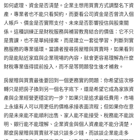
如何處理、資金是否清楚。企業主想用買賣方式調整名下資
產，專業者也不能只看契約，而要看公司資金是否曾流入個
人帳戶、價金是否實際支付、未來是否影響授信與股東關
係。這種訓練正是財稅服務與補習教育結合的價值：它不只
是賣課，也不是單純接案，而是建立一套從學習、判斷到實
務服務的專業循環。當讀者搜尋房屋贈與買賣時，如果看到
的是能貼近家庭與企業現場的內容，就會更容易理解為什麼
財稅專業值得提前投入，而不是等問題發生後才補救。
房屋贈與買賣最後要回到一個更務實的問題：你希望這次移
轉只是把房子換到另一個名字底下，還是希望它成為家族資
產與企業經營更穩定的一步？如果只是追求最低費用，市場
上永遠有人可以用更低的價格承接表面流程；但如果你在意
的是未來能不能順利出售、家人能不能接受、稅務能不能說
明、銀行能不能理解、企業資金與個人資產能不能分清楚，
那麼房屋贈與買賣就不該只談多少錢，而該談企業能走多