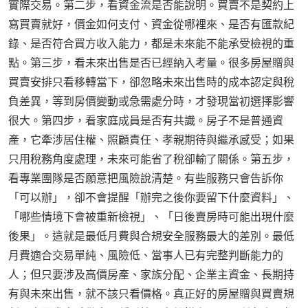
實際交易。第二步，看資金流是否能說明。買賣不是契約上
寫買賣就好，價金如何支付、資金從哪裡來、是否有匯款紀
錄、是否符合買方收入能力，都是未來能不能承受檢視的重
點。第三步，看未來出售是否已經納入考量。很多房屋贈與
買賣安排只看移轉當下，卻忽略未來出售時的成本認定與稅
負差異，等到房價變動或急需處分時，才發現當初選擇影響
很大。第四步，看家庭成員是否有共識。房子不是普通資
產，它牽涉居住權、照顧責任、孝親期待與繼承感受；如果
只用稅務角度處理，未來可能省了稅卻輸了關係。第五步，
看專業團隊是否願意把風險說清楚。有些服務只會告訴你
「可以辦」，卻不會提醒「辦完之後你要留下什麼資料」、
「哪些情境下會被重新檢視」、「日後賣房時可能出現什麼
後果」。這就是最低月費與合規安全服務最大的差別。最低
月費適合交易單純、風險低、當事人已有完整判斷能力的
人；但只要涉及高價房產、家族分配、企業主資金、長期持
有與未來出售，就不該只看價格。真正好的房屋贈與買賣規