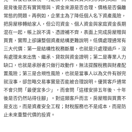
是背後是否有實質贈與、資金來源是否合理、價格是否偏離
常態的問題。再例如，企業主為了降低個人名下資產風險，
把房屋移轉給家人，但公司資金、個人資金與家庭資金長期
混在一起，帳上說不清、憑證補不齊，表面上完成房屋贈與
買賣，實際上卻讓整個資產結構更難說明。低價處理通常有
三大代價：第一是結構性稅務斷層，也就是只處理過戶，沒
有處理未來出售、繼承、貸款與資金證明；第二是專業人力
缺口，也就是承辦者只做行政動作，無法提醒稅務與財產配
置風險；第三是合規性風險，也就是當事人以為文件有辦完
就沒事，卻忽略交易事實是否能被合理說明。優質客戶通常
不會只問「最便宜多少」，而會問「這樣安排五年後、十年
後是否仍然站得住腳」。對這類客戶而言，房屋贈與買賣不
是支出，而是資產安全工程；財稅服務也不是成本，而是防
止未來重整代價的投資。