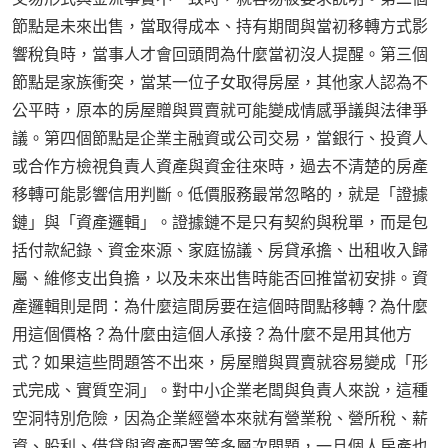
節點是未來出售，當取得成本、持有期間與當初移轉方式影
響稅負時，當事人才會回頭問為什麼當初沒人提醒。第三個
節點是家族衝突，當某一位子女取得房屋，其他家人認為不
公平時，原本的房屋贈與買賣就可能變成情感爭議與法律爭
議。第四個節點是企業主融資或公司交易，當銀行、投資人
或合作方檢視負責人資產與資金往來時，過去不清楚的房產
移轉可能影響信用判斷。低價服務最常忽略的，就是「證據
鏈」與「資產邏輯」。證據鏈不是只有契約與稅單，而是包
括付款紀錄、資金來源、家庭協議、房貸承擔、出租收入歸
屬、維修支出負擔，以及未來出售時能否回推當初安排。資
產邏輯則是問：為什麼這間房要在這個時間點移轉？為什麼
用這個價格？為什麼由這個人承接？為什麼不是用其他方
式？如果這些問題答不出來，房屋贈與買賣就容易變成「形
式完成、實質空洞」。對中小企業老闆與負責人來說，這種
空洞特別危險，因為企業經營本來就有營業稅、營所稅、薪
資、股利、借貸與資產配置等多層次問題，一旦個人房產也