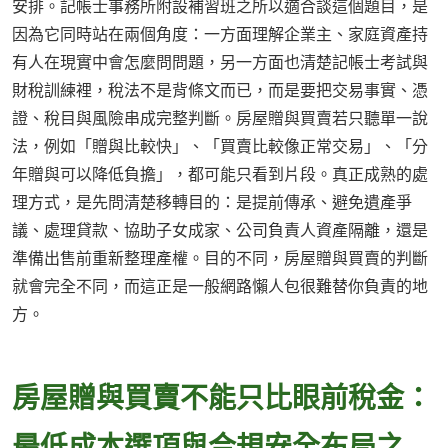
安排。記帳士事務所附設補習班之所以適合談這個題目，是
因為它同時站在兩個角度：一方面理解企業主、家庭資產持
有人在現實中會怎麼問問題，另一方面也清楚記帳士考試與
財稅訓練裡，稅法不是背條文而已，而是要把交易事實、憑
證、稅目與風險串成完整判斷。房屋贈與買賣若只聽單一說
法，例如「贈與比較快」、「買賣比較像正常交易」、「分
年贈與可以降低負擔」，都可能只看到片段。真正成熟的處
理方式，是先問清楚移轉目的：是提前傳承、避免遺產爭
議、處理貸款、協助子女成家、公司負責人資產隔離，還是
準備出售前重新整理產權。目的不同，房屋贈與買賣的判斷
就會完全不同，而這正是一般網路懶人包很難替你負責的地
方。
房屋贈與買賣不能只比眼前稅金：
最低成本選項與合規安全布局之