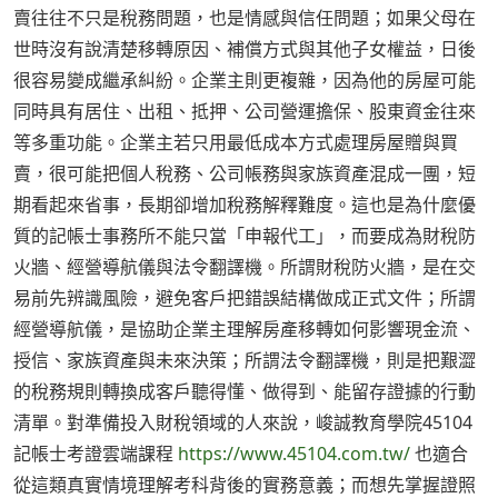
賣往往不只是稅務問題，也是情感與信任問題；如果父母在
世時沒有說清楚移轉原因、補償方式與其他子女權益，日後
很容易變成繼承糾紛。企業主則更複雜，因為他的房屋可能
同時具有居住、出租、抵押、公司營運擔保、股東資金往來
等多重功能。企業主若只用最低成本方式處理房屋贈與買
賣，很可能把個人稅務、公司帳務與家族資產混成一團，短
期看起來省事，長期卻增加稅務解釋難度。這也是為什麼優
質的記帳士事務所不能只當「申報代工」，而要成為財稅防
火牆、經營導航儀與法令翻譯機。所謂財稅防火牆，是在交
易前先辨識風險，避免客戶把錯誤結構做成正式文件；所謂
經營導航儀，是協助企業主理解房產移轉如何影響現金流、
授信、家族資產與未來決策；所謂法令翻譯機，則是把艱澀
的稅務規則轉換成客戶聽得懂、做得到、能留存證據的行動
清單。對準備投入財稅領域的人來說，峻誠教育學院45104
記帳士考證雲端課程
https://www.45104.com.tw/
也適合
從這類真實情境理解考科背後的實務意義；而想先掌握證照