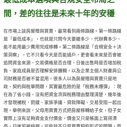
間，差的往往是未來十年的安穩
在市場上談房屋贈與買賣，最常看到兩條路線。第一條路線
是「最低成本」，也就是只問今天要繳多少、代辦費多少、
能不能用最少費用完成移轉。第二條路線是「合規安全＋決
策洞察」，它不只看今天是否能過戶，更會看未來是否會被
追問資金來源、交易價格是否合理、日後出售時是否增加稅
負、家庭成員是否理解安排邏輯，以及企業主個人財產與公
司財務是否被不當混用。很多人以為房屋贈與買賣只是地
政、契約與稅單問題，其實最危險的是「稅務未爆彈」：現
在為了省小錢，沒有把資金流與稅務理由整理清楚，幾年後
才發現補稅、罰鍰、家族爭議、貸款障礙、交易受阻一起出
現。舉例來說，父母用買賣方式把房屋移轉給子女，但子女
實際上沒有足夠資金支付價金，價金又只是帳面上寫得漂
亮，日後若被檢視，可能就不只是買賣契約形式的問題，而