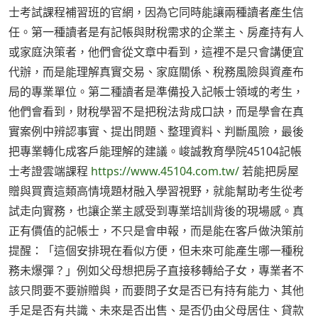
士考試課程補習班的官網，因為它同時能讓兩種讀者產生信
任。第一種讀者是有記帳與財稅需求的企業主、房產持有人
或家庭決策者，他們會從文章中看到，這裡不是只會講便宜
代辦，而是能理解真實交易、家庭關係、稅務風險與資產布
局的專業單位。第二種讀者是準備投入記帳士領域的考生，
他們會看到，財稅學習不是把稅法背成口訣，而是學會在真
實案例中辨認事實、提出問題、整理資料、判斷風險，最後
把專業轉化成客戶能理解的建議。峻誠教育學院45104記帳
士考證雲端課程
https://www.45104.com.tw/
若能把房屋
贈與買賣這類高情境題材融入學習視野，就能幫助考生從考
試走向實務，也讓企業主感受到專業培訓背後的現場感。真
正有價值的記帳士，不只是會申報，而是能在客戶做決策前
提醒：「這個安排現在看似方便，但未來可能產生哪一種稅
務未爆彈？」例如父母想把房子直接移轉給子女，專業者不
該只問要不要辦贈與，而要問子女是否已有持有能力、其他
手足是否有共識、未來是否出售、是否仍由父母居住、貸款