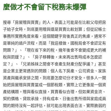
麼做才不會留下稅務未爆彈
搜尋「房屋贈與買賣」的人，表面上可能是在比較父母把房
子給子女時，到底要用贈與還是買賣比較划算；但從記帳士
事務所實務角度來看，這個關鍵字背後真正的焦慮，通常不
是單純的過戶流程，而是「我這樣做，國稅局會不會認定有
問題？」、「現在省下來的稅，幾年後會不會變成更大的補
稅與罰鍰？」、「房子移轉後，未來再出售時成本怎麼認
定？」、「兄弟姊妹之間會不會產生財產分配爭議？」甚至
是企業主更常遇到的問題：個人名下房產、公司資金、家族
資產與繼承安排之間，到底要怎麼切分才安全。很多人一開
始把房屋贈與買賣當成一個節稅題，實際上它更像是一個資
產結構題。贈與看似直接，買賣看似合理，但如果資金流、
契約價格、貸款承接、持有成本、日後出售所得與家庭成員
間的期待沒有一起評估，就可能出現表面合法、實際脆弱的