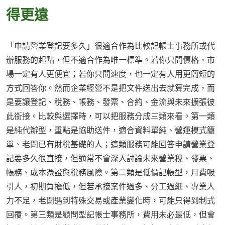
得更遠
「申請營業登記要多久」很適合作為比較記帳士事務所或代
辦服務的起點，但不適合作為唯一標準。若你只問價格，市
場一定有人更便宜；若你只問速度，也一定有人用更簡短的
方式回答你。然而企業經營不是把文件送出去就算完成，而
是要讓登記、稅務、帳務、發票、合約、金流與未來擴張彼
此銜接。比較與選擇時，可以把服務分成三類來看。第一類
是純代辦型，重點是協助送件，適合資料單純、營運模式簡
單、老闆已有財稅基礎的人；這類服務可能回答申請營業登
記要多久很直接，但通常不會深入討論未來營業稅、發票、
帳務、成本憑證與稅務風險。第二類是低價記帳型，月費吸
引人，初期負擔低，但若承接案件過多、分工過細、專業人
力不足，老闆遇到特殊交易或產業變化時，可能只得到制式
回覆。第三類是顧問型記帳士事務所，費用未必最低，但會