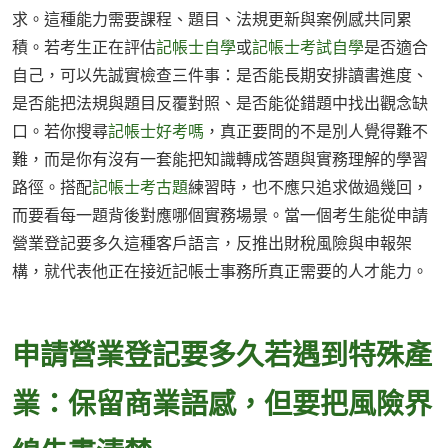
求。這種能力需要課程、題目、法規更新與案例感共同累
積。若考生正在評估
記帳士自學
或
記帳士考試自學
是否適合
自己，可以先誠實檢查三件事：是否能長期安排讀書進度、
是否能把法規與題目反覆對照、是否能從錯題中找出觀念缺
口。若你搜尋
記帳士好考嗎
，真正要問的不是別人覺得難不
難，而是你有沒有一套能把知識轉成答題與實務理解的學習
路徑。搭配
記帳士考古題
練習時，也不應只追求做過幾回，
而要看每一題背後對應哪個實務場景。當一個考生能從申請
營業登記要多久這種客戶語言，反推出財稅風險與申報架
構，就代表他正在接近記帳士事務所真正需要的人才能力。
申請營業登記要多久若遇到特殊產
業：保留商業語感，但要把風險界