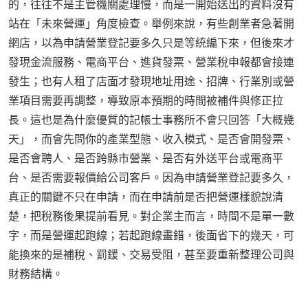
的，往往不是主管機關處理慢，而是一開始送出的資料沒有
站在「未來營運」角度檢查。舉例來說，有些創業者急著開
網店，以為申請營業登記要多久只是等統編下來，但後來才
發現金流服務、電商平台、進貨發票、營業稅申報都會接連
發生；也有人租了店面才發現地址用途、招牌、行業別或營
業項目需要再調整，導致原本預期的時間被補件與修正拉
長。這也是為什麼優質的記帳士事務所不會只回答「大概幾
天」，而會先問你的產業型態、收入模式、是否會開發票、
是否會聘人、是否跨縣市營業、是否有外送平台或電商平
台、是否需要報價給公司客戶。因為申請營業登記要多久，
真正的關鍵不只在申請，而在申請前是否把營運樣貌說清
楚，把稅務後果提前看見。對企業主而言，時間不是單一數
字，而是營運起跑線；若起跑線畫錯，後面省下的幾天，可
能換來的是補稅、罰鍰、交易受阻，甚至要重新整理公司與
財務結構。