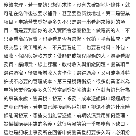
後續處理。若一開始只想追求快，沒有先確認地址條件，就
可能在送件後被要求補件，甚至要重新找地址。第二是營業
項目。申請營業登記要多久不只是選一串看起來接近的項
目，而是要判斷你的收入實際會怎麼發生。做電商的人，不
只要看商品買賣，也要看是否有倉儲、代銷、平台抽成、跨
境交易；做工程的人，不只要看施工，也要看材料、外包、
驗收、保固與請款方式；做顧問或課程服務的人，還要看服
務費、講師費、線上課程、教材收入與扣繳問題。營業項目
選得過窄，後續新增收入會卡住；選得過廣，又可能牽涉特
許或不必要的管理成本。第三是稅籍銜接。很多創業者以為
申請營業登記要多久等於拿到登記就結束，但對有銷售行為
的事業來說，營業稅、發票、帳務、成本憑證與申報週期才
是真正開始。若老闆已經接到客戶訂單，卻還不清楚什麼時
候能開發票、哪些支出能留憑證、前期裝潢費用如何整理、
設備採購要用誰的名義，就很容易讓第一季帳務留下缺口。
這也是記帳士事務所在回答申請營業登記要多久時，必須扮