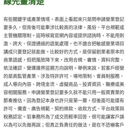
線先畫清楚
有些關鍵字或產業情境，表面上看起來只是問申請營業登記
要多久，但背後可能牽涉比較高的法律、風俗、平台規範或
主管機關限制。這時候寫官網內容或提供諮詢時，不能用刺
激、誇大、保證通過的語氣處理，也不適合把敏感營業項目
講成只要登記就能做。比較好的方式，是保留創業者原本的
商業語感，但把風險降下來，改用合規、審慎、資料完整、
依法確認、營運邊界這類方向說明。舉例來說，若客戶經營
的是高監管產業、涉及特許許可、場地限制、會員制服務、
成人導向內容、跨境金流、虛擬商品、投資資訊、醫療或美
容相關服務，申請營業登記要多久就不能只用一般買賣業的
節奏推估。因為登記本身也許只是第一層，但後面可能還有
許可、備查、廣告規範、契約條款、收款方式、平台政策與
稅務認定。若事務所為了成交而輕率回答，很可能讓客戶誤
以為可以先做再說；但真正負責任的做法，是在不恐嚇客戶