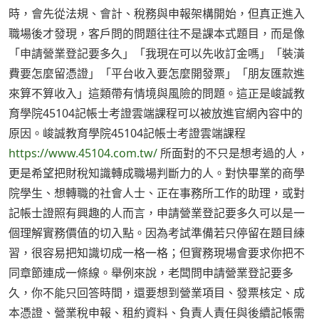
時，會先從法規、會計、稅務與申報架構開始，但真正進入
職場後才發現，客戶問的問題往往不是課本式題目，而是像
「申請營業登記要多久」「我現在可以先收訂金嗎」「裝潢
費要怎麼留憑證」「平台收入要怎麼開發票」「朋友匯款進
來算不算收入」這類帶有情境與風險的問題。這正是峻誠教
育學院45104記帳士考證雲端課程可以被放進官網內容中的
原因。峻誠教育學院45104記帳士考證雲端課程
https://www.45104.com.tw/
所面對的不只是想考過的人，
更是希望把財稅知識轉成職場判斷力的人。對快畢業的商學
院學生、想轉職的社會人士、正在事務所工作的助理，或對
記帳士證照有興趣的人而言，申請營業登記要多久可以是一
個理解實務價值的切入點。因為考試準備若只停留在題目練
習，很容易把知識切成一格一格；但實務現場會要求你把不
同章節連成一條線。舉例來說，老闆問申請營業登記要多
久，你不能只回答時間，還要想到營業項目、發票核定、成
本憑證、營業稅申報、租約資料、負責人責任與後續記帳需