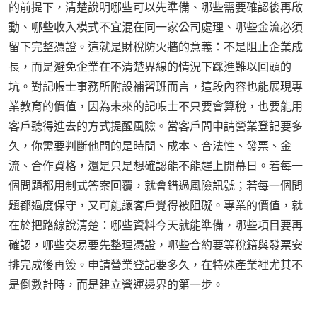
的前提下，清楚說明哪些可以先準備、哪些需要確認後再啟
動、哪些收入模式不宜混在同一家公司處理、哪些金流必須
留下完整憑證。這就是財稅防火牆的意義：不是阻止企業成
長，而是避免企業在不清楚界線的情況下踩進難以回頭的
坑。對記帳士事務所附設補習班而言，這段內容也能展現專
業教育的價值，因為未來的記帳士不只要會算稅，也要能用
客戶聽得進去的方式提醒風險。當客戶問申請營業登記要多
久，你需要判斷他問的是時間、成本、合法性、發票、金
流、合作資格，還是只是想確認能不能趕上開幕日。若每一
個問題都用制式答案回覆，就會錯過風險訊號；若每一個問
題都過度保守，又可能讓客戶覺得被阻礙。專業的價值，就
在於把路線說清楚：哪些資料今天就能準備，哪些項目要再
確認，哪些交易要先整理憑證，哪些合約要等稅籍與發票安
排完成後再簽。申請營業登記要多久，在特殊產業裡尤其不
是倒數計時，而是建立營運邊界的第一步。