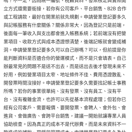
嗎？不一定，因為統一編號、稅籍資料、發票核定與實際開
立方式還需要銜接，若你有公司客戶、平台銷售、B2B 合作
或工程請款，最好在開業前就先規劃。申請營業登記要多久
與記帳服務有什麼關係？關係非常大，因為登記只是前端，
後面每一筆收入與支出都會進入帳務系統；若前端沒有把營
業項目、收款方式與成本憑證想清楚，後端記帳就會變成補
洞。申請營業登記要多久可以自己辦嗎？可以，但前提是你
能判斷資料是否適合你的營運模式，而不是只會填表。自己
辦最常見的問題不是送不出去，而是送出去後才發現未來不
好用，例如營業項目太窄、地址條件不佳、費用憑證散亂、
開發票時間沒接好。申請營業登記要多久需要找記帳士事務
所嗎？若你的事業很單純、沒有發票、沒有員工、沒有平
台、沒有複雜金流，也許可以先從基本流程處理；但若你已
經有公司客戶、需要報價、要開發票、會聘人、會外包、會
進貨、會做廣告、會跨平台銷售，建議一開始就讓專業人員
協助檢查。因為真正的成本不是代辦費，而是未來資料不一