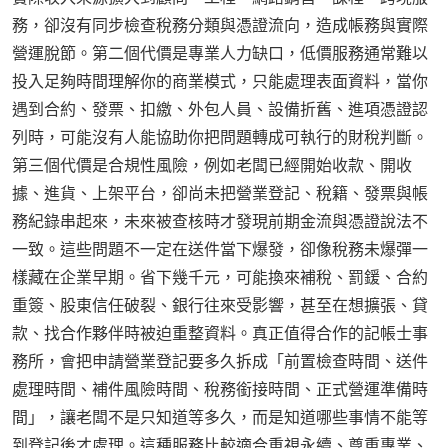
務，卻沒有同步檢查稅務分類與憑證流向，造成帳務與實際
營運脫節。第二個代價是專業人力缺口，低價服務通常難以
投入足夠時間理解你的商業模式，只能處理表面資料，當你
遇到合約、發票、扣繳、外包人員、設備折舊、進項憑證認
列時，可能沒有人能協助你把問題轉成可執行的財稅判斷。
第三個代價是合規性風險，例如老闆已經開始收款、開收
據、進貨、上架平台，卻尚未把營業登記、稅籍、發票與帳
務紀錄串起來，未來被查核時才發現前期金流與憑證說法不
一致。這些問題不一定在送件當下爆發，卻像稅務未爆彈一
樣藏在企業早期。省下幾千元，可能換來補稅、罰鍰、合約
重簽、股東信任破裂、銀行往來受影響，甚至在想擴張、貸
款、找合作夥伴時被迫重整資料。真正值得合作的記帳士事
務所，會把申請營業登記要多久拆成「前置檢查時間、送件
處理時間、補件風險時間、稅務銜接時間、正式營運準備時
間」，讓老闆不是只知道等多久，而是知道哪些事情不能等
到登記後才處理。這種服務比較適合重視永續、尊重專業、