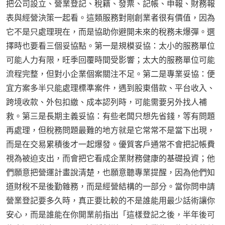
把公司設立、營業登記、稅籍、發票、記帳、申報、財務報
表與經營決策一起看。這類服務對剛創業者很有價值，因為
它不是只處理現在，而是協助你避開未來的稅務未爆彈。選
擇時也要看三個妥協點。第一是規模妥協：太小的服務單位
可能人力有限，旺季回覆時間受影響；太大的服務單位可能
流程完整，但對小企業個案關注不足。第二是專業妥協：便
宜方案多半只能處理標準案件，遇到股東借款、平台收入、
跨境收款、外包扣繳、成本認列時，可能需要另外找人補
救。第三是長期主義妥協：有些老闆只想先省錢，等有問題
再處理，但稅務問題最難的地方就是它常常不是當下出現，
而是在交易累積後才一起爆發。優質客戶通常不會把記帳費
視為被迫支出，而會把它看成企業財務健康的基礎投資；他
們願意把營運計畫說清楚，也願意聽專業提醒，因為他們知
道財稅不是後勤雜務，而是經營結構的一部分。當你問申請
營業登記要多久時，真正要比較的不是誰能用最少話術讓你
安心，而是誰能在你開業前指出「這樣登記之後，半年後可