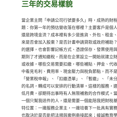
三年的交易樣貌
當企業主問「申請公司行號要多久」時，成熟的財
題：你第一年的預估營收落在哪裡？主要客戶是個
還是跨境金流？成本裡有多少是進貨、外包、租金
來是否會加入股東？是否計畫申請貸款或政府補助
的選擇，也會影響記帳方式、憑證保存、發票使用
期到了才通知繳稅，而是在企業設立一開始就建立
或收據，哪些交易需要扣繳，哪些補貼、押金、代
中看見毛利、費用率、現金壓力與稅負節點，而不
「營業稅申報」、「扣繳憑單」、「暫繳」、「未
的名詞，轉成可以安排的行動清單。這樣的服務，
低月費，卻期待出事時有人無限補救的合作模式。
一個只幫我送件的人，還是需要一個能陪我把財稅
特位置：一邊服務企業主，一邊培養下一批具有實
也取決於是否能把法規與案例串接起來；峻誠教育學院