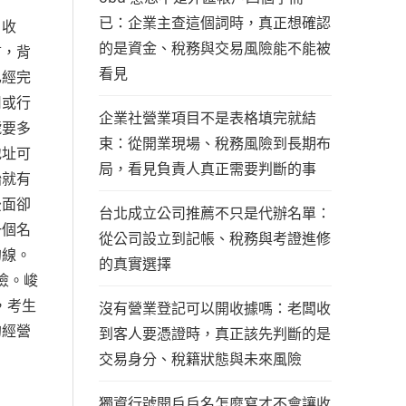
已：企業主查這個詞時，真正想確認
、收
的是資金、稅務與交易風險能不能被
言，背
看見
已經完
司或行
企業社營業項目不是表格填完就結
號要多
束：從開業現場、稅務風險到長期布
地址可
局，看見負責人真正需要判斷的事
始就有
後面卻
台北成立公司推薦不只是代辦名單：
一個名
從公司設立到記帳、稅務與考證進修
的線。
的真實選擇
險。峻
，考生
沒有營業登記可以開收據嗎：老闆收
的經營
到客人要憑證時，真正該先判斷的是
交易身分、稅籍狀態與未來風險
獨資行號開戶戶名怎麼寫才不會讓收