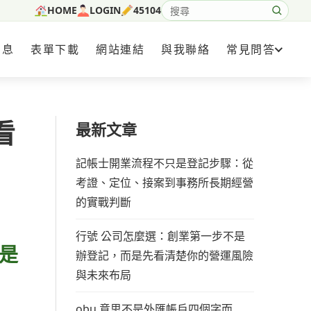
HOME
LOGIN
45104
搜尋網站內容
消息
表單下載
網站連結
與我聯絡
常見問答
看
最新文章
記帳士開業流程不只是登記步驟：從
考證、定位、接案到事務所長期經營
的實戰判斷
行號 公司怎麼選：創業第一步不是
是
辦登記，而是先看清楚你的營運風險
與未來布局
obu 意思不是外匯帳戶四個字而