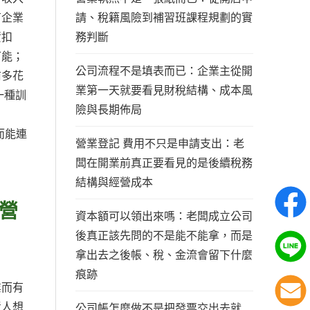
請、稅籍風險到補習班課程規劃的實
有企業
務判斷
資扣
可能；
公司流程不是填表而已：企業主從開
前多花
業第一天就要看見財稅結構、成本風
一種訓
險與長期佈局
而能連
營業登記 費用不只是申請支出：老
闆在開業前真正要看見的是後續稅務
結構與經營成本
營
資本額可以領出來嗎：老闆成立公司
後真正該先問的不是能不能拿，而是
拿出去之後帳、稅、金流會留下什麼
痕跡
業而有
責人想
公司帳怎麼做不是把發票交出去就