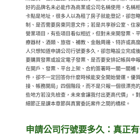
好的品牌名未必能作為商業或公司名稱使用，名稱
卡點是地址，很多人以為租了房子就能登記，卻忽
制、是否需要房東同意文件；若是共享辦公室、住
營業項目，有些項目看似相近，但對未來開發票、
療器材、酒類、旅宿、補教、金融周邊、特許或高
人只想知道申請公司行號要多久，卻忽略設立完成
要購買發票或設定電子發票、是否要安排記帳與申
在開戶、發票、平台上架、合約簽署時一關一關補
件，卻不一定回答你什麼時候能安全開始營運。優
接、帳務開局」四個階段，而不是只報一個很漂亮
些地方若沒先檢查，未來會讓我付出更高代價」。
細節正是課本章節與真實委託案件之間的橋樑。
申請公司行號要多久：真正有