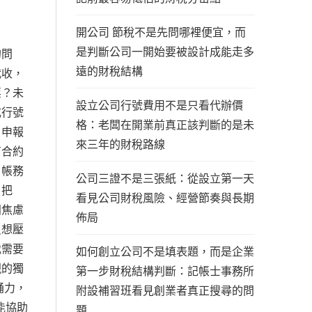
開公司 節稅不是先問哪裡便宜，而
是判斷公司一開始要被設計成能走多
的問
遠的財稅結構
代收，
票？未
設立公司行號費用不是只看代辦價
或行號
格：老闆在開業前真正該判斷的是未
、申報
來三年的財稅路線
有合約
月帳務
公司三證不是三張紙：從設立第一天
，把
看見公司財稅風險、經營節奏與長期
闆焦慮
佈局
只想壓
我需要
如何創立公司不是填表題，而是企業
現的獨
第一步財稅結構判斷：記帳士事務所
誦力，
附設補習班看見創業者真正搜尋的問
能協助
題