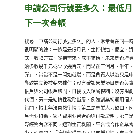
申請公司行號要多久：最低月
下一次查帳
搜尋「申請公司行號要多久」的人，常常會在同一
很明顯的線：一條是最低月費，主打快速、便宜、
式、收款方式、發票需求、成本結構、未來是否增
始多收幾千元或少收幾百元，而是在三個月、半年
彈」，常常不是一開始就爆，而是負責人以為只是
導致設立後被要求補件；沒有確認營業項目是否與
帳戶與公司帳戶切開，日後收入歸屬模糊；沒有規
代價，第一是結構性稅務斷層，例如創業初期用個
錯開，帳上無法自然銜接；第二是專業人力缺口，
易需要扣繳、哪些費用要留合約與付款證明；第三
際經營內容不同，遇到主管機關、平台或合作企業
少，而會問：「這個架構是否足以支援我接下來三