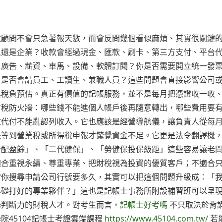
稅顧問不會只急著報天數，而會反問幾個看似麻煩、其實很關鍵
人還是企業？收款會經過現金、匯款、刷卡、第三方支付、平台
、廣告、薪資、車馬、設備、軟體訂閱？你是否需要開立統一發
？是否會請員工、工讀生、兼職人員？這些問題會直接影響公司
與稅負預估。真正有價值的記帳服務，並不是每月把憑證收一收
財稅防火牆：哪些錢不能進個人帳戶後再隨意轉出，哪些費用要
收代付不能亂認列收入。它也應該是經營導航儀，讓負責人從每
是等到營業稅或所得稅申報才驚覺資金不足。它更是法令翻譯機
分配盈餘」、「二代健保」、「勞健保投保級距」這些容易讓老
適合重視永續、尊重專業、把財稅視為投資的優質客戶；不適合
當你搜尋申請公司行號要多久，其實可以把這個問題升級成：「
基礎打好的專業夥伴？」這也是記帳士事務所附設補習班可以呈
務判斷力的財稅人才。對考生而言，
記帳士好考嗎
不只取決於背
45104記帳士考證雲端課程
https://www.45104.com.tw/
若