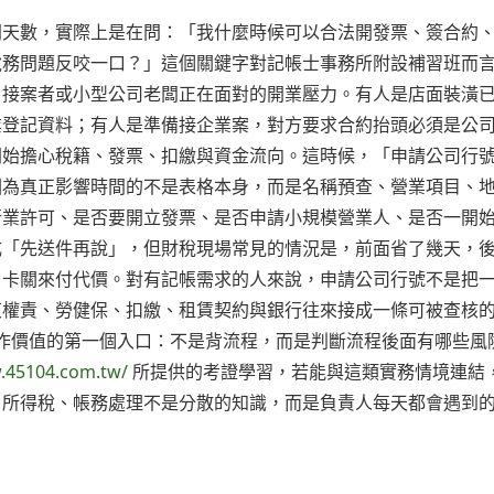
問天數，實際上是在問：「我什麼時候可以合法開發票、簽合約
稅務問題反咬一口？」這個關鍵字對記帳士事務所附設補習班而
、接案者或小型公司老闆正在面對的開業壓力。有人是店面裝潢
業登記資料；有人是準備接企業案，對方要求合約抬頭必須是公
開始擔心稅籍、發票、扣繳與資金流向。這時候，「申請公司行
因為真正影響時間的不是表格本身，而是名稱預查、營業項目、
行業許可、是否要開立發票、是否申請小規模營業人、是否一開
成「先送件再說」，但財稅現場常見的情況是，前面省了幾天，
戶卡關來付代價。對有記帳需求的人來說，申請公司行號不是把
東權責、勞健保、扣繳、租賃契約與銀行往來接成一條可被查核
作價值的第一個入口：不是背流程，而是判斷流程後面有哪些風
.45104.com.tw/
所提供的考證學習，若能與這類實務情境連結
、所得稅、帳務處理不是分散的知識，而是負責人每天都會遇到