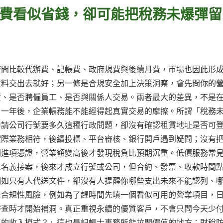
費看似省錢，卻可能把稅務未爆彈留
時間比較代辦費、記帳費、政府規費與後續月費，市場也因此形
資料交出去就好；另一條是合規安全加上決策洞察，會先問你的
資、是否聘僱員工、是否與關係人交易。兩者最大的差異，不是
、一年後，企業帳務能不能經得起真實交易的摩擦。所謂「稅務
申請公司行號要多久這種行政問題，卻沒有確認租賃地址是否可
實際業務相符，後續投標、平台審核、銀行開戶遇到疑問；沒有
劃進項憑證，營業額變高後才發現稅負比預期沉重。低價服務常
人名義接案，後來才成立行號或公司，但合約、發票、收款時間
例如只有人代送文件，卻沒有人提醒你哪些支出未來不能認列、
是合規性風險，例如為了趕時間先填一個看似可用的營業項目，
審查時才開始補洞。真正重視永續的優質客戶，不會只問今天少
年的收入模式？」這也是記帳士事務所能拉開價值的地方：財稅