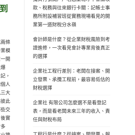
到
款、稅務與往來銀行卡關：記帳士事
務所附設補習班從實務現場看見的開
業第一道財稅分水嶺
會計師是什麼？從企業財稅風險到考
成兩條
證進修，一次看見會計專業背後真正
營業模
的選擇
在一開
未爆
企業社工程行差別：老闆在接案、開
登記，
立發票、承攬工程前，最容易低估的
把個人
財稅選擇
見三大
點彼此
企業社 有限公司怎麼選不是看登記
哪些交
表，而是看老闆未來三年的收入、責
日後實
任與財稅布局
付多
工程行是什麼？從接案、開發票、報
防火牆