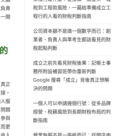
稅到工程款風險，一篇給準備成立工
成負責
程行的人看的財稅判斷指南
及一開
公司資本額不是填一個數字而已：創
業者、負責人與準考生都該看見的財
的
稅起點判斷
成立之前先看見財稅後果：記帳士事
務所附設補習班帶你重新判斷
Google 搜尋「成立」背後真正想解
，真正
決的問題
直接，
個人服
一個人可以申請幾個行號：從多品牌
。問題
經營、稅籍風險到長期財稅布局的判
、參與
斷指南
反而更
營業執照不是一張紙而已：從開店申
，收入