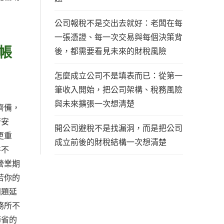
公司報稅不是交出去就好：老闆在每
一張憑證、每一次交易與每個決策背
帳
後，都需要看見未來的財稅風險
怎麼成立公司不是填表而已：從第一
筆收入開始，把公司架構、稅務風險
與未來擴張一次想清楚
齊備，
否安
開公司避稅不是找漏洞，而是把公司
更重
成立前後的財稅結構一次想清楚
件不
營業期
若你的
問題延
務所不
節省的