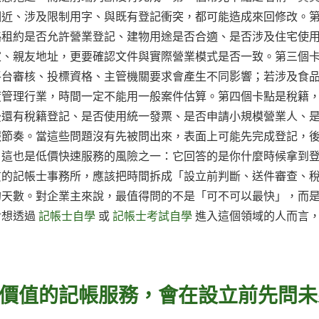
相近、涉及限制用字、與既有登記衝突，都可能造成來回修改。
略租約是否允許營業登記、建物用途是否合適、是否涉及住宅使
家、親友地址，更要確認文件與實際營業模式是否一致。第三個
平台審核、投標資格、主管機關要求會產生不同影響；若涉及食
度管理行業，時間一定不能用一般案件估算。第四個卡點是稅籍
後還有稅籍登記、是否使用統一發票、是否申請小規模營業人、
報節奏。當這些問題沒有先被問出來，表面上可能先完成登記，
。這也是低價快速服務的風險之一：它回答的是你什麼時候拿到
質的記帳士事務所，應該把時間拆成「設立前判斷、送件審查、
的天數。對企業主來說，最值得問的不是「可不可以最快」，而
對想透過
記帳士自學
或
記帳士考試自學
進入這個領域的人而言
價值的記帳服務，會在設立前先問未