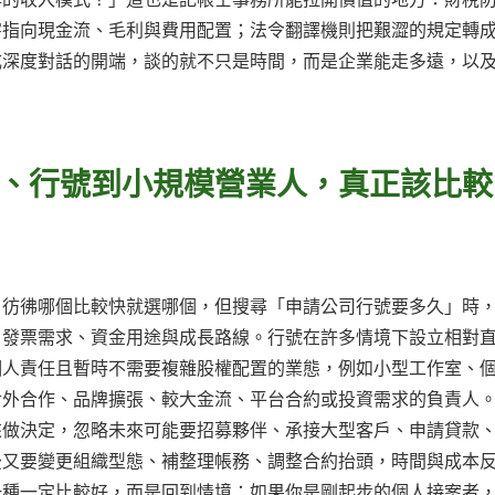
字指向現金流、毛利與費用配置；法令翻譯機則把艱澀的規定轉
成深度對話的開端，談的就不只是時間，而是企業能走多遠，以
、行號到小規模營業人，真正該比較
，彷彿哪個比較快就選哪個，但搜尋「申請公司行號要多久」時
、發票需求、資金用途與成長路線。行號在許多情境下設立相對
個人責任且暫時不需要複雜股權配置的業態，例如小型工作室、
對外合作、品牌擴張、較大金流、平台合約或投資需求的負責人
來做決定，忽略未來可能要招募夥伴、承接大型客戶、申請貸款
後又要變更組織型態、補整理帳務、調整合約抬頭，時間與成本
一種一定比較好，而是回到情境：如果你是剛起步的個人接案者