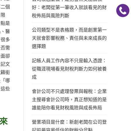
第二個
好：老闆從第一筆收入就該看見的財
用限
稅佈局與風險判斷
卡點是
公司類型不是表格題，而是創業第一
品、醫
天就會影響稅務、責任與未來成長的
，很多
選擇題
是否需
後面卻
記帳人員工作內容不只是輸入憑證：
登記文
從職涯現場看見財稅判斷力如何被養
稅籍銜
成
是「哪
，這些
會計公司不只處理發票與報稅：企業
主搜尋會計公司時，真正想知道的是
誰能陪你看見財稅風險與成長佈局
來
營業項目是什麼：新創老闆在公司登
記前最容易低估的財稅分岔點