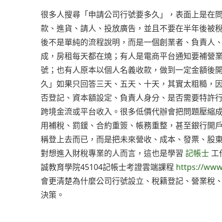
很多人搜尋「申請公司行號要多久」，表面上是在
款、進貨、請人、投放廣告，並且不要在半年後被
後不是單純的流程說明，而是一個創業者、負責人
成，房租每天都在燒；有人是電商平台通知要補營
號；也有人原本以個人名義收款，做到一定金額後
久」如果只回答三天、五天、十天，其實太粗糙，
否登記、資本額設定、負責人身分、是否需要特許
跨境金流或平台收入。很多低價代辦會把問題壓縮
用補稅、罰鍰、合約重簽、帳務重整，甚至銀行開
稱登上去而已，而是把未來營收、成本、發票、股
對想進入財稅專業的人而言，這也是學習
記帳士
工
誠教育學院45104記帳士考證雲端課程
https://www
會更清楚為什麼公司行號設立、稅籍登記、營業稅
決策。