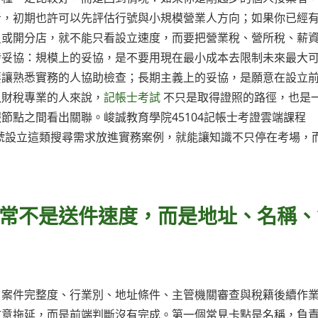
者，初期也許可以先評估行號與小規模營業人方向；如果你已經
員或開分店，就不能只看設立速度，而要把營業稅、營所稅、薪
涉妥協：規模上的妥協，是不要用現在最小成本去限制未來最大
要讓熟悉實務的人協助檢查；長期主義上的妥協，是願意在設立
入財稅專業的人來說，
記帳士考試
不只是取得證照的路徑，也是
節點之間看出關聯。峻誠教育學院45104記帳士考證雲端課程
號設立這類搜尋需求放進實務案例，就能讓知識不只停在考場，
常不是送件速度，而是地址、名稱、
、案件完整度、行業別、地址條件、主管機關審查與稅籍後續作
故意拖延，而是前端判斷沒有完成。第一個常見卡點是名稱，負