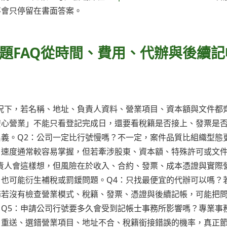
不會只停留在書面答案。
題FAQ從時間、費用、代辦與後續記
況下，若名稱、地址、負責人資料、營業項目、資本額與文件都
安心營業」不能只看登記完成日，還要看稅籍是否接上、發票是
義。Q2：公司一定比行號慢嗎？不一定，案件品質比組織型態
，速度通常較容易掌握，但若牽涉股東、資本額、特殊許可或文
責人會這樣想，但風險在於收入、合約、發票、成本憑證與實際
也可能衍生補稅或罰鍰問題。Q4：只找最便宜的代辦可以嗎？
務若沒有檢查營業模式、稅籍、發票、憑證與後續記帳，可能把
Q5：申請公司行號要多久會受到記帳士事務所影響嗎？專業事
、重送、選錯營業項目、地址不合、稅籍銜接錯誤的機率，真正