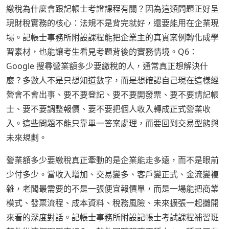
繳稅為什麼會跟記帳士考證課程有關？因為這類問題正好呈
現財稅實務的核心：法規不是背完就好，還要能用在企業現
場。記帳士事務所附設課程能把企業主的真實案例轉化成學
習素材，也能讓考生看見考題背後的實務情境。Q6：
Google 搜尋營業額多少要繳稅的人，通常真正想解決什
麼？多數人不是只想知道數字，而是想確認自己現在這樣經
營會不會出事、要不要登記、要不要開發票、要不要請記帳
士、要不要調整報價、要不要把個人收入轉成正式營業收
入。這些問題不能只靠單一答案處理，而要回到交易型態與
未來規劃。
營業額多少要繳稅真正牽動的是企業能走多遠，而不是眼前
少付多少。當收入增加、交易變多、客戶變正式、金流變複
雜，老闆最需要的不是一張便宜報價單，而是一場能把商業
模式、發票流程、成本資料、稅務風險、未來擴張一起攤開
來看的深度對話。記帳士事務所附設記帳士考試課程補習班