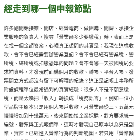
經走到哪一個申報節點
許多剛開始接案、開店、經營電商、做團購、開課、承接企
業服務的負責人，搜尋「營業額多少要繳稅」時，表面上是
在找一個金額答案，心裡真正想問的其實是：我現在這樣收
款，會不會已經需要辦營業登記？會不會已經有營業稅、營
所稅、綜所稅或扣繳憑單的問題？會不會哪一天被國稅局要
求補資料，才發現前面幾個月的收款、轉帳、平台入帳、發
票開立方式都沒有留下可解釋的紀錄？這正是記帳士事務所
附設課程單位最常遇到的真實經驗：很多人不是不願意繳
稅，而是太晚把「收入」轉換成「稅務語言」。例如一位小
型品牌主原本只是用個人帳戶收款，月營業額從三、五萬元
慢慢增加到十幾萬元，後來開始接企業採購，對方要求統一
編號、發票與正式報價單，這時才發現自己原本以為只是副
業，實際上已經進入營業行為的判斷範圍。若只用「營業額