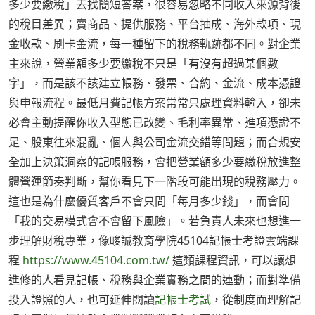
多少要繳稅」去找簡短答案，很容易忽略不同收入來源背後
的稅目差異；賣商品、提供服務、平台抽成、海外款項、現
金收款、刷卡金流，每一種留下的稅務軌跡都不同。對企業
主來說，營業額多少要繳稅不只是「有沒有超過某個數
字」，而是該不該建立帳務、發票、合約、金流、成本憑證
與申報流程。最低月費記帳方案常常只處理資料輸入，卻未
必會主動提醒你收入型態已改變、毛利率異常、進項憑證不
足、股東往來混亂、個人與公司金流交錯等問題；而合規安
全加上決策洞察的記帳服務，會把營業額多少要繳稅放進整
體營運節奏判斷，幫你看見下一階段可能出現的稅務壓力。
這也是為什麼優質客戶不會只問「每月多少錢」，而會問
「我的交易模式會不會留下風險」。若負責人未來也想進一
步理解財稅專業，像峻誠教育學院45104記帳士考證雲端課
程
https://www.45104.com.tw/
這類課程資訊，可以讓想
進修的人看見記帳、稅務與企業實務之間的連動；而對準備
投入證照的人，也可延伸閱讀
記帳士考試
，從制度面理解記