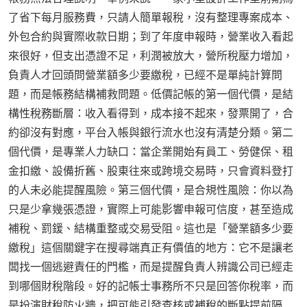
了省下每月服務費，只請人簡單報稅，沒有整理專案成本、
外包合約與實際收款日期；到了年度申報時，營業收入看起
來很好，但支出憑證不足，利潤被放大，營所稅壓力增加，
負責人才回頭問營業額多少要繳稅，已經不是單純計算問
題，而是帳務結構補救問題。低價記帳的第一個代價，是結
構性稅務斷層：收入看得到，成本接不起來，發票開了，合
約卻沒有對應，平台入帳與銀行流水也沒有清楚分類。第二
個代價，是專業人力缺口：當企業開始有員工、勞健保、租
金扣繳、設備折舊、股東往來或跨境交易時，只會資料登打
的人未必能提醒風險。第三個代價，是合規性風險：你以為
只是少拿幾張憑證，實際上可能影響申報可信度，甚至造成
補稅、罰鍰、結構重整或交易受阻。這也是「營業額多少要
繳稅」這個關鍵字在搜尋端真正有價值的地方：它不是讓老
闆找一個逃避責任的門檻，而是提醒負責人辨識公司已經走
到哪個財稅階段。好的記帳士事務所不只是回答你稅率，而
是扮演財稅防火牆，把可能引發查核或補稅的斷點提前隔