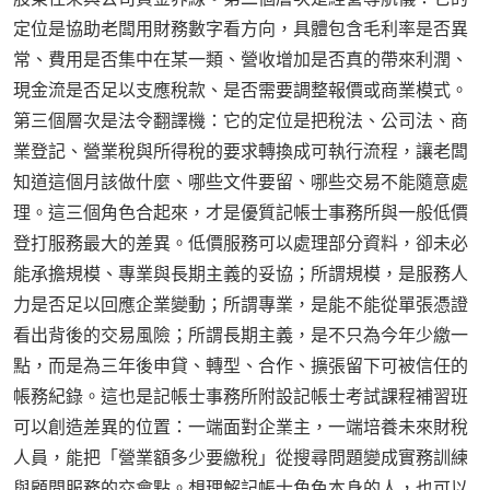
定位是協助老闆用財務數字看方向，具體包含毛利率是否異
常、費用是否集中在某一類、營收增加是否真的帶來利潤、
現金流是否足以支應稅款、是否需要調整報價或商業模式。
第三個層次是法令翻譯機：它的定位是把稅法、公司法、商
業登記、營業稅與所得稅的要求轉換成可執行流程，讓老闆
知道這個月該做什麼、哪些文件要留、哪些交易不能隨意處
理。這三個角色合起來，才是優質記帳士事務所與一般低價
登打服務最大的差異。低價服務可以處理部分資料，卻未必
能承擔規模、專業與長期主義的妥協；所謂規模，是服務人
力是否足以回應企業變動；所謂專業，是能不能從單張憑證
看出背後的交易風險；所謂長期主義，是不只為今年少繳一
點，而是為三年後申貸、轉型、合作、擴張留下可被信任的
帳務紀錄。這也是記帳士事務所附設記帳士考試課程補習班
可以創造差異的位置：一端面對企業主，一端培養未來財稅
人員，能把「營業額多少要繳稅」從搜尋問題變成實務訓練
與顧問服務的交會點。想理解記帳士角色本身的人，也可以