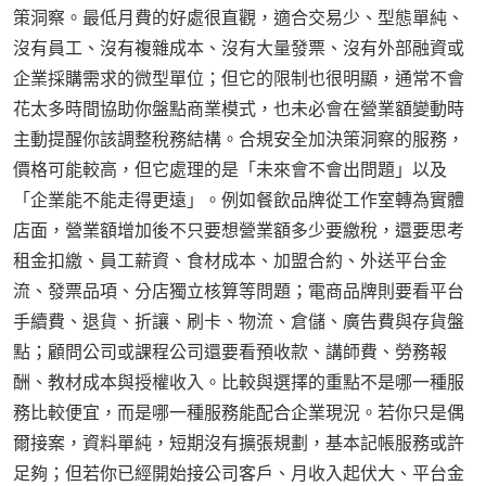
策洞察。最低月費的好處很直觀，適合交易少、型態單純、
沒有員工、沒有複雜成本、沒有大量發票、沒有外部融資或
企業採購需求的微型單位；但它的限制也很明顯，通常不會
花太多時間協助你盤點商業模式，也未必會在營業額變動時
主動提醒你該調整稅務結構。合規安全加決策洞察的服務，
價格可能較高，但它處理的是「未來會不會出問題」以及
「企業能不能走得更遠」。例如餐飲品牌從工作室轉為實體
店面，營業額增加後不只要想營業額多少要繳稅，還要思考
租金扣繳、員工薪資、食材成本、加盟合約、外送平台金
流、發票品項、分店獨立核算等問題；電商品牌則要看平台
手續費、退貨、折讓、刷卡、物流、倉儲、廣告費與存貨盤
點；顧問公司或課程公司還要看預收款、講師費、勞務報
酬、教材成本與授權收入。比較與選擇的重點不是哪一種服
務比較便宜，而是哪一種服務能配合企業現況。若你只是偶
爾接案，資料單純，短期沒有擴張規劃，基本記帳服務或許
足夠；但若你已經開始接公司客戶、月收入起伏大、平台金