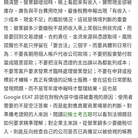
類清楚，營業額增加時，帳上看起來有收入，實際現金卻被
庫存、廣告與平台費用吃掉，最後稅務申報出現「有收入、
少成本、現金不足」的尷尬情況。這就是情境判斷的重要
性：營業額多少要繳稅不是把收入乘上某個比例就完成，而
是要回到交易證據、合約責任、金流來源與憑證取得。風險
提醒也不能只停留在「要合法」三個字，而要具體到日常行
為：不要長期用個人帳戶代收公司款項；不要把股東墊付款
當成隨意提款；不要把沒有憑證的支出誤以為都能列成本；
不要等客戶要求發票才臨時處理營業登記；不要在申貸或投
標前才補帳。真正有價值的記帳士服務，會在這些日常節點
發現問題，而不是等年度申報時才整理結果。這也是
Google EEAT 訊號在財稅內容中值得被重視的原因：使用者
需要的不是空泛答案，而是能對應真實商業場景的判斷。對
準備考證照的人來說，閱讀
記帳士考古題
可以看到法規題目
如何要求精準理解；對企業主來說，從營業額多少要繳稅切
入，則能反向檢查自己的公司是否已具備足以被檢視的帳務