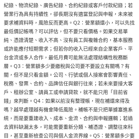
紀錄、物流紀錄、廣告紀錄、合約紀錄或客戶付款紀錄；若
營業行為具有持續性，卻長期沒有適當登記與申報，未來被
要求補資料時，風險反而更高。Q2：營業額還小，可以先找
最低價記帳嗎？可以評估，但不要只看價格。如果交易單
純、憑證清楚、收入不高、沒有員工與複雜合約，基本服務
或許能應付短期需求；但若你的收入已經來自企業客戶、平
台金流或多人合作，最低月費可能無法處理結構性稅務斷
層。Q3：營業額多少要繳稅與公司要不要設立有關嗎？有
關，但不是只看金額。公司、行號或個人接案會影響責任、
稅務、發票、合約、品牌信任與銀行往來；若未來要接大客
戶、租辦公室、請員工或申請貸款，就不能只用「目前省
錢」來判斷。Q4：如果以前沒有整理帳，現在補還來得及
嗎？越早處理越有機會降低風險。補帳不是只把單據塞進系
統，而是要重建收入、成本、金流、合約與申報邏輯；若過
去資料缺漏太多，可能需要重新分類、補憑證、調整往來科
目，甚至重新檢查公司與個人金流界線。Q5：營業額多少要