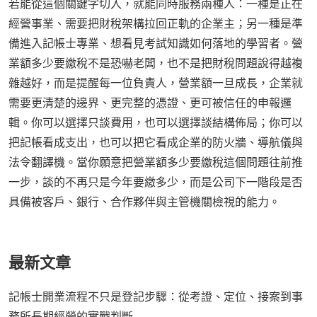
若能從這個關鍵字切入，就能同時服務兩種人：一種是正在
經營事業、需要把財稅架構拉回正軌的企業主；另一種是準
備進入記帳士專業、想看見考試知識如何落地的學習者。營
業額多少要繳稅不是恐嚇老闆，也不是把財稅問題說得越複
雜越好，而是提醒每一位負責人，營業額一旦成長，企業就
需要更清楚的邊界、更完整的憑證、更可被信任的申報邏
輯。你可以選擇只談費用，也可以選擇談結構佈局；你可以
把記帳看成支出，也可以把它看成企業的防火牆、導航儀與
法令翻譯機。當你願意把營業額多少要繳稅這個問題往前推
一步，談的不再只是今年要繳多少，而是公司下一階段是否
具備被客戶、銀行、合作夥伴與主管機關檢視的能力。
最新文章
記帳士開業流程不只是登記步驟：從考證、定位、接案到事
務所長期經營的實戰判斷