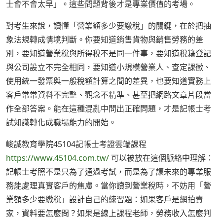
士會不會太早」。這些問題背後才是專業價值的考場。
對考生來說，讀懂「營業額多少要繳稅」的關鍵，在於把抽
象法規轉成情境判斷。你要知道銷售貨物與銷售勞務的差
別，要知道營業稅與所得稅不是同一件事，要知道稅籍登記
與公司設立不完全相同，要知道小規模營業人、查定課徵、
使用統一發票與一般稅額計算之間的差異，也要知道實務上
客戶常常資料不完整、觀念不精準、甚至把網路文章片段當
作全部答案。能在這種混亂中問出正確問題，才是記帳士考
試知識轉化成職場能力的開始。
峻誠教育學院45104記帳士考證雲端課程
https://www.45104.com.tw/
可以被放在這個脈絡中理解：
記帳士考照不是只為了通過考試，而是為了讓未來的專業服
務能處理真實客戶的焦慮。當你讀到營業稅時，不妨用「營
業額多少要繳稅」設計自己的練習題：如果客戶是網拍賣
家，資料要怎麼問？如果是線上課程老師，勞務收入怎麼判