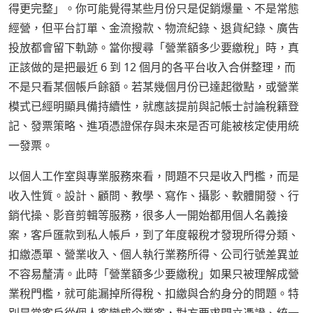
得更完整」。你可能覺得某些月份只是促銷爆量、不是常態
經營，但平台訂單、金流撥款、物流紀錄、退貨紀錄、廣告
投放都會留下軌跡。當你搜尋「營業額多少要繳稅」時，真
正該做的是把最近 6 到 12 個月的各平台收入合併整理，而
不是只看某個帳戶餘額。若某幾個月份已達起徵點，或營業
模式已經明顯具備持續性，就應該提前與記帳士討論稅籍登
記、發票策略、進項憑證保存與未來是否可能被核定使用統
一發票。
以個人工作室與專業服務來看，問題不只是收入門檻，而是
收入性質。設計、顧問、教學、寫作、攝影、軟體開發、行
銷代操、影音剪輯等服務，很多人一開始都用個人名義接
案，客戶匯款到私人帳戶，到了年度報稅才發現所得分類、
扣繳憑單、營業收入、個人執行業務所得、公司行號差異並
不容易釐清。此時「營業額多少要繳稅」如果只被理解成營
業稅門檻，就可能漏掉所得稅、扣繳與合約身分的問題。特