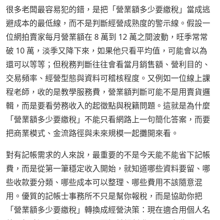
很多老闆最容易犯的錯，是把「營業額多少要繳稅」當成逃
避成本的最低線，而不是判斷經營成熟度的警示線。假設一
位網拍賣家每月營業額在 8 萬到 12 萬之間波動，旺季常常
破 10 萬，淡季又降下來，如果他只看平均值，可能會以為
還可以等等；但稅務判斷往往會看當月銷售額、營利目的、
交易頻率、經營型態與資料可稽核程度。又例如一位線上課
程老師，收的是教學服務費，營業額判斷可能不是用賣貨邏
輯，而是要看勞務收入的起徵點與稅籍問題。這就是為什麼
「營業額多少要繳稅」不能只看網路上一句簡化答案，而要
把商業模式、金流路徑與未來規模一起攤開來看。
對有記帳需求的人來說，最重要的不是今天能不能省下記帳
費，而是從第一筆穩定收入開始，就知道哪些資料要留、哪
些收款要分類、哪些成本可以整理、哪些費用不該隨意混
用。優質的記帳士事務所不只是幫你報稅，而是協助你把
「營業額多少要繳稅」轉換成經營決策：現在適合用個人名