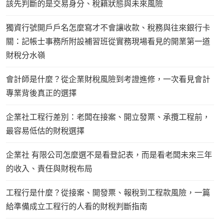
該先判斷的是交易身分、稅籍狀態與未來風險
獨資行號開戶戶名怎麼寫才不會讓收款、稅務與往來銀行卡
關：記帳士事務所附設補習班從實務現場看見的開業第一道
財稅分水嶺
會計師是什麼？從企業財稅風險到考證進修，一次看見會計
專業背後真正的選擇
企業社工程行差別：老闆在接案、開立發票、承攬工程前，
最容易低估的財稅選擇
企業社 有限公司怎麼選不是看登記表，而是看老闆未來三年
的收入、責任與財稅布局
工程行是什麼？從接案、開發票、報稅到工程款風險，一篇
給準備成立工程行的人看的財稅判斷指南