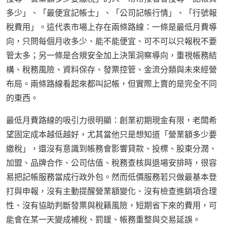
多少」、「最便宜記帳士」、「公司記帳行情」、「行號報
稅費用」。這代表市場上存在兩條路線：一條是最低月費導
向，只問每個月收多少、能不能便宜、可不可以只報稅不要
管太多；另一條是合規安全加上決策洞察導向，重視帳務結
構、稅務風險、資料保存、發票控管、金流分類與未來經營
布局。兩條路線看起來都叫記帳，但實際上賣的是完全不同
的東西。
最低月費路線的吸引力很明顯：創業初期現金有限，老闆希
望固定成本越低越好，尤其當他只是想知道「營業額多少要
繳稅」，還沒有意識到帳務會影響貸款、投標、股東分潤、
加盟、品牌合作、公司估值、稅務查核與退場安排時，很容
易把記帳服務當成行政外包。然而低價服務若只做最基本登
打與申報，沒有主動提醒營業額變化、沒有檢查進銷項合理
性、沒有協助判斷發票與稅籍風險，短期省下來的費用，可
能會在某一天變成補稅、罰鍰、帳務重整與交易延誤。