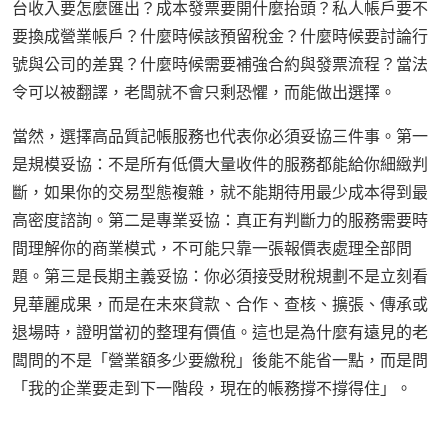
台收入要怎麼匯出？成本發票要開什麼抬頭？私人帳戶要不
要換成營業帳戶？什麼時候該預留稅金？什麼時候要討論行
號與公司的差異？什麼時候需要補強合約與發票流程？當法
令可以被翻譯，老闆就不會只剩恐懼，而能做出選擇。
當然，選擇高品質記帳服務也代表你必須妥協三件事。第一
是規模妥協：不是所有低價大量收件的服務都能給你細緻判
斷，如果你的交易型態複雜，就不能期待用最少成本得到最
高密度諮詢。第二是專業妥協：真正有判斷力的服務需要時
間理解你的商業模式，不可能只靠一張報價表處理全部問
題。第三是長期主義妥協：你必須接受財稅規劃不是立刻看
見華麗成果，而是在未來貸款、合作、查核、擴張、傳承或
退場時，證明當初的整理有價值。這也是為什麼有遠見的老
闆問的不是「營業額多少要繳稅」後能不能省一點，而是問
「我的企業要走到下一階段，現在的帳務撐不撐得住」。