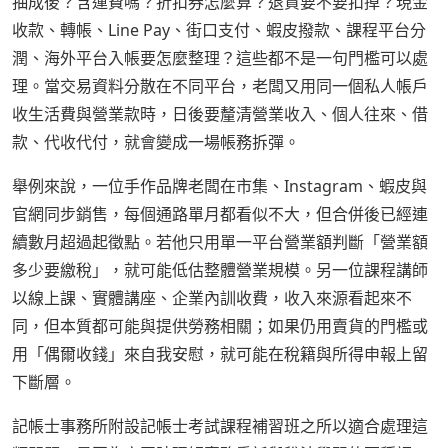
抽成後？含運費嗎？折扣券怎麼算？退貨要不要扣掉？現金
收款、轉帳、Line Pay、街口支付、蝦皮撥款、課程平台分
潤、海外平台入帳要怎麼整理？這些都不是一句門檻可以處
理。當交易資料分散在不同平台，老闆又用同一個私人帳戶
收生活費與營業款時，日後要釐清營業收入、個人往來、借
款、代收代付，就會變成一場帳務拆彈。
舉例來說，一位手作品牌老闆在市集、Instagram、蝦皮與
官網同步銷售，每個通路單月都看似不大，但合併後已經連
續數月超過起徵點。若他只用單一平台營業額判斷「營業額
多少要繳稅」，就可能低估整體營業規模。另一位課程講師
以線上課、實體講座、企業內訓收費，收入來源看起來不
同，但本質都可能與提供勞務相關；如果仍用賣貨的門檻或
用「偶爾收錢」來自我安慰，就可能在稅籍與所得申報上留
下斷層。
記帳士事務所附設記帳士考試課程補習班之所以適合處理這