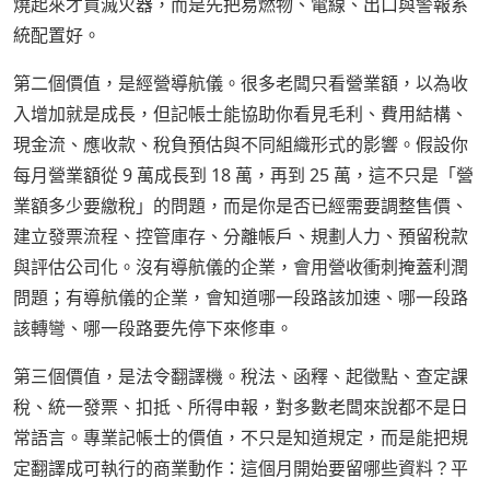
燒起來才買滅火器，而是先把易燃物、電線、出口與警報系
統配置好。
第二個價值，是經營導航儀。很多老闆只看營業額，以為收
入增加就是成長，但記帳士能協助你看見毛利、費用結構、
現金流、應收款、稅負預估與不同組織形式的影響。假設你
每月營業額從 9 萬成長到 18 萬，再到 25 萬，這不只是「營
業額多少要繳稅」的問題，而是你是否已經需要調整售價、
建立發票流程、控管庫存、分離帳戶、規劃人力、預留稅款
與評估公司化。沒有導航儀的企業，會用營收衝刺掩蓋利潤
問題；有導航儀的企業，會知道哪一段路該加速、哪一段路
該轉彎、哪一段路要先停下來修車。
第三個價值，是法令翻譯機。稅法、函釋、起徵點、查定課
稅、統一發票、扣抵、所得申報，對多數老闆來說都不是日
常語言。專業記帳士的價值，不只是知道規定，而是能把規
定翻譯成可執行的商業動作：這個月開始要留哪些資料？平