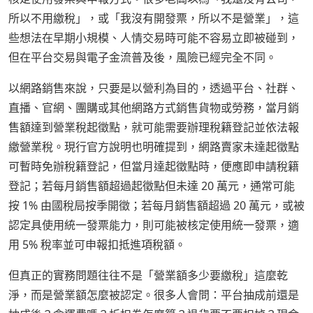
所以不用繳稅」，或「我沒有開發票，所以不是營業」，這
些想法在早期小規模、人情交易時可能不容易立即被碰到，
但在平台交易與電子金流普及後，風險已經完全不同。
以網路銷售來說，只要是以營利為目的，透過平台、社群、
直播、官網、團購或其他網路方式銷售貨物或勞務，當月銷
售額達到營業稅起徵點，就可能需要辦理稅籍登記並依法報
繳營業稅。現行官方說明也明確提到，網路賣家未達起徵點
可暫時免辦稅籍登記，但當月達起徵點時，便應即申請稅籍
登記；若每月銷售額超過起徵點但未達 20 萬元，通常可能
按 1% 由國稅局按季開徵；若每月銷售額超過 20 萬元，或被
認定具使用統一發票能力，則可能被核定使用統一發票，適
用 5% 稅率並可申報扣抵進項稅額。
但真正的實務問題往往不是「營業額多少要繳稅」這麼乾
淨，而是營業額怎麼被認定。很多人會問：平台抽成前還是