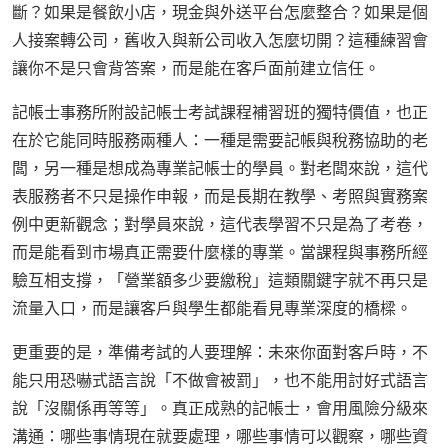
斷？如果是餐飲小店，現金與外送平台怎麼整合？如果是個
人接案轉公司，舊收入與新公司收入怎麼切開？這種練習會
讓你不是只會背答案，而是能在客戶面前建立信任。
記帳士事務所附設記帳士考試課程補習班的獨特價值，也正
在於它能同時服務兩種人：一種是需要記帳與稅務協助的老
闆，另一種是想成為專業記帳士的學員。對老闆來說，這代
表服務者不只是操作申報，而是長期在教學、考照與實務案
例中更新觀念；對學員來說，這代表學習不只是為了考卷，
而是能看到市場真正需要什麼樣的專業。當課程與事務所經
驗互相支撐，「營業額多少要繳稅」這類關鍵字就不再只是
流量入口，而是讓客戶與學生都能看見專業深度的橋樑。
更重要的是，準備考試的人要理解：未來你面對客戶時，不
能只用恐嚇式語言說「不做會被罰」，也不能用討好式語言
說「沒關係再等等」。真正成熟的記帳士，會用風險分級來
溝通：哪些事情現在就要處理，哪些事情可以觀察，哪些資