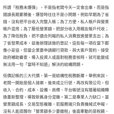
所謂「稅務未爆彈」，不是指老闆今天一定會出事，而是指
錯誤長期累積後，爆發時往往不是小問題。例如早期為了省
錢，沒有把平台收入完整入帳；為了方便，私人帳戶與營業
帳戶混用；為了壓低營業額，把部分收入用親友帳戶代收；
為了降低稅負，把不適合列報的私人消費放進營業支出；為
了省發票成本，延後辦理該做的登記。這些每一項在當下都
像小妥協，但當企業要申請銀行貸款、與大客戶簽約、接受
政府補助審查、導入投資人或面對稅務查核時，就可能變成
無法用一句「當時不知道」解決的結構問題。
低價記帳的三大代價，第一是結構性稅務斷層。舉例來說，
老闆一開始是個人接案，後來成立行號，再改有限公司，但
收入、合約、成本、設備、商標、平台帳號沒有隨著組織轉
換重新整理，導致新舊身分混雜。第二是專業人力缺口。當
營業額成長、交易型態複雜，若服務端只負責機械式申報，
沒有人能提醒你「營業額多少要繳稅」後面牽動的是稅籍、