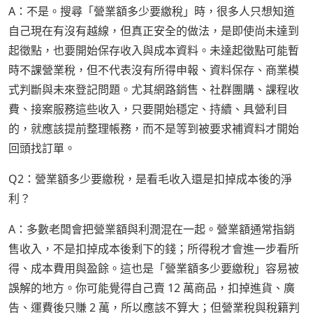
A：不是。搜尋「營業額多少要繳稅」時，很多人只想知道
自己現在有沒有越線，但真正安全的做法，是即使尚未達到
起徵點，也要開始保存收入與成本資料。未達起徵點可能暫
時不課營業稅，但不代表沒有所得申報、資料保存、商業模
式判斷與未來登記問題。尤其網路銷售、社群團購、課程收
費、接案服務這些收入，只要開始穩定、持續、具營利目
的，就應該提前整理帳務，而不是等到被要求補資料才開始
回頭找訂單。
Q2：營業額多少要繳稅，是看毛收入還是扣掉成本後的淨
利？
A：多數老闆會把營業額與利潤混在一起。營業額通常指銷
售收入，不是扣掉成本後剩下的錢；所得稅才會進一步看所
得、成本費用與盈餘。這也是「營業額多少要繳稅」容易被
誤解的地方。你可能覺得自己賣 12 萬商品，扣掉進貨、廣
告、運費後只賺 2 萬，所以應該不算大；但營業稅與稅籍判