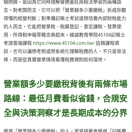
類問題，是因為它同時理解實務委託與稅法學習的兩種語
言。對老闆而言，它可以把「營業額多少要繳稅」拆成你聽
得懂的經營判斷；對準備記帳士考試或想培養內部財稅能力
的人而言，它能把營業稅、稅籍登記、查定課稅、發票使
用、所得稅申報等概念串起來。峻誠教育學院45104記帳士
考證雲端課程
https://www.45104.com.tw/
這類課程資
訊，也可以讓想考照或想系統化理解稅務的人，不只是背法
條，而是從真實營業情境看懂稅務規則如何落地。
營業額多少要繳稅背後有兩條市場
路線：最低月費看似省錢，合規安
全與決策洞察才是長期成本的分界
搜尋「營業額多少要繳稅」的人，常常接著會搜尋「記帳費