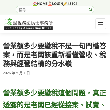
跳至主要內容
HOME
LOGIN
45104
搜尋網站內容
開啟選
營業額多少要繳稅不是一句門檻答
案，而是老闆該重新看懂營收、稅
務與經營結構的分水嶺
2026 年 5 月 1 日
營業額多少要繳稅這個問題，真正
透露的是老闆已經從接案、試賣、