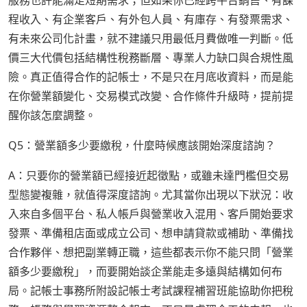
服務也許能滿足短期需求；但如果你已經跨平台銷售、有課
程收入、有企業客戶、有外包人員、有庫存、有發票需求、
有未來公司化計畫，就不建議只用最低月費做唯一判斷。低
價三大代價包括結構性稅務斷層、專業人力缺口與合規性風
險。真正值得合作的記帳士，不是只在月底收資料，而是能
在你營業額變化、交易模式改變、合作條件升級時，提前提
醒你該怎麼調整。
Q5：營業額多少要繳稅，什麼時候應該開始深度諮詢？
A：只要你的營業額已經接近起徵點，或雖未達門檻但交易
型態變複雜，就值得深度諮詢。尤其當你出現以下狀況：收
入來自多個平台、私人帳戶與營業收入混用、客戶開始要求
發票、準備租店面或成立公司、想申請貸款或補助、準備找
合作夥伴、想把副業轉正職，這些都表示你不能只問「營業
額多少要繳稅」，而要開始談企業能走多遠與結構如何布
局。記帳士事務所附設記帳士考試課程補習班能協助你把稅