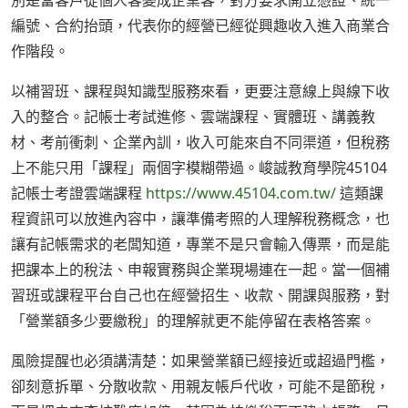
別是當客戶從個人客變成企業客，對方要求開立憑證、統一
編號、合約抬頭，代表你的經營已經從興趣收入進入商業合
作階段。
以補習班、課程與知識型服務來看，更要注意線上與線下收
入的整合。記帳士考試進修、雲端課程、實體班、講義教
材、考前衝刺、企業內訓，收入可能來自不同渠道，但稅務
上不能只用「課程」兩個字模糊帶過。峻誠教育學院45104
記帳士考證雲端課程
https://www.45104.com.tw/
這類課
程資訊可以放進內容中，讓準備考照的人理解稅務概念，也
讓有記帳需求的老闆知道，專業不是只會輸入傳票，而是能
把課本上的稅法、申報實務與企業現場連在一起。當一個補
習班或課程平台自己也在經營招生、收款、開課與服務，對
「營業額多少要繳稅」的理解就更不能停留在表格答案。
風險提醒也必須講清楚：如果營業額已經接近或超過門檻，
卻刻意拆單、分散收款、用親友帳戶代收，可能不是節稅，