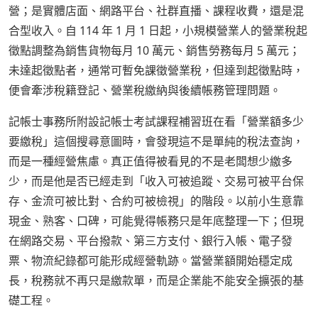
營；是實體店面、網路平台、社群直播、課程收費，還是混
合型收入。自 114 年 1 月 1 日起，小規模營業人的營業稅起
徵點調整為銷售貨物每月 10 萬元、銷售勞務每月 5 萬元；
未達起徵點者，通常可暫免課徵營業稅，但達到起徵點時，
便會牽涉稅籍登記、營業稅繳納與後續帳務管理問題。
記帳士事務所附設記帳士考試課程補習班在看「營業額多少
要繳稅」這個搜尋意圖時，會發現這不是單純的稅法查詢，
而是一種經營焦慮。真正值得被看見的不是老闆想少繳多
少，而是他是否已經走到「收入可被追蹤、交易可被平台保
存、金流可被比對、合約可被檢視」的階段。以前小生意靠
現金、熟客、口碑，可能覺得帳務只是年底整理一下；但現
在網路交易、平台撥款、第三方支付、銀行入帳、電子發
票、物流紀錄都可能形成經營軌跡。當營業額開始穩定成
長，稅務就不再只是繳款單，而是企業能不能安全擴張的基
礎工程。