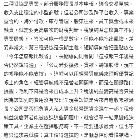
二種妥協是專業。部分服務擅長基本申報，適合交易單純、
收入支出穩定的小型商號；但若公司涉及跨平台收入、專案
型合約、海外付款、庫存管理、股東往來、員工獎金或未來
融資，就需要更高層次的財稅判斷。稅後純益怎麼算在不同
專業層級下，答案可能一樣是數字，但能不能指出風險，差
異非常大。第三種妥協是長期主義。短期導向會把重點放在
「今年怎麼報比較省」，長期導向則會問「這樣報三年後是
否仍然說得通」、「公司若要擴張、貸款、轉讓股權，現在
的帳務能不能支撐」。這裡可以用經營導航儀來理解優質記
帳士的角色。經營導航儀不是替老闆開車，而是在關鍵路口
提醒：毛利下降是否來自成本上升？稅後純益變高是否只是
因為該認列的費用沒有整理？現金短缺是否來自應收帳款過
長？公司是否把負責人私人資金與營運資金混在一起？稅後
純益怎麼算若能被放進這些問題中，就會從單一結果變成決
策工具。企業主在選擇服務時，不一定要追求最貴，但也不
應只追求最低價；真正值得選擇的，是願意陪你看懂結構、