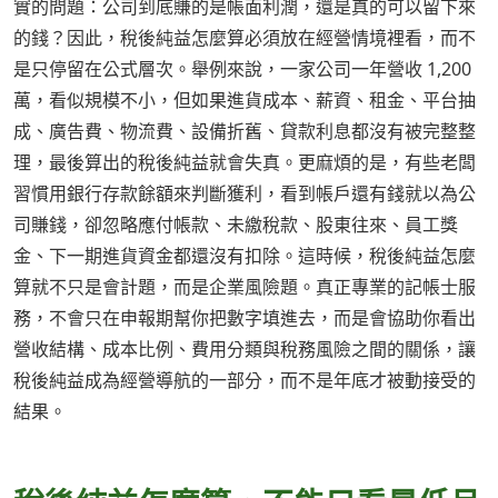
實的問題：公司到底賺的是帳面利潤，還是真的可以留下來
的錢？因此，稅後純益怎麼算必須放在經營情境裡看，而不
是只停留在公式層次。舉例來說，一家公司一年營收 1,200
萬，看似規模不小，但如果進貨成本、薪資、租金、平台抽
成、廣告費、物流費、設備折舊、貸款利息都沒有被完整整
理，最後算出的稅後純益就會失真。更麻煩的是，有些老闆
習慣用銀行存款餘額來判斷獲利，看到帳戶還有錢就以為公
司賺錢，卻忽略應付帳款、未繳稅款、股東往來、員工獎
金、下一期進貨資金都還沒有扣除。這時候，稅後純益怎麼
算就不只是會計題，而是企業風險題。真正專業的記帳士服
務，不會只在申報期幫你把數字填進去，而是會協助你看出
營收結構、成本比例、費用分類與稅務風險之間的關係，讓
稅後純益成為經營導航的一部分，而不是年底才被動接受的
結果。