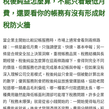
稅後純益怎麼算，不能只看最低月
費，還要看你的帳務有沒有形成財
稅防火牆
當企業主開始比較記帳服務時，市場上通常會看到兩條路
線：一條是最低月費，只強調便宜、快速、基本申報；另一
條是合規安全加上決策洞察，重視帳務品質、稅務結構與長
期經營。稅後純益怎麼算在這兩條路線下，會得到完全不同
的價值。低價服務也許能完成基本記帳與申報，但如果沒有
深入理解公司交易模式，稅後純益只會是一個被動計算出來
的數字；優質服務則會把稅後純益放進營運脈絡，協助老闆
知道哪一類產品毛利偏低、哪一種客戶付款週期太長、哪一
種費用雖然能降低帳面利潤卻可能埋下稅務問題。許多企業
的「稅務未爆彈」就是從省小錢開始的：一開始覺得每月記
帳費能省就省，後來才發現憑證不完整、費用分類錯誤、股