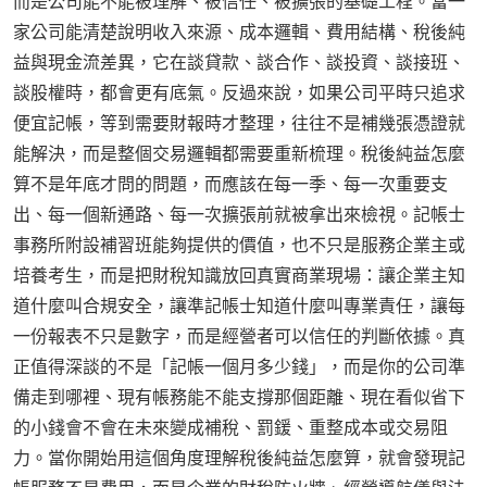
而是公司能不能被理解、被信任、被擴張的基礎工程。當一
家公司能清楚說明收入來源、成本邏輯、費用結構、稅後純
益與現金流差異，它在談貸款、談合作、談投資、談接班、
談股權時，都會更有底氣。反過來說，如果公司平時只追求
便宜記帳，等到需要財報時才整理，往往不是補幾張憑證就
能解決，而是整個交易邏輯都需要重新梳理。稅後純益怎麼
算不是年底才問的問題，而應該在每一季、每一次重要支
出、每一個新通路、每一次擴張前就被拿出來檢視。記帳士
事務所附設補習班能夠提供的價值，也不只是服務企業主或
培養考生，而是把財稅知識放回真實商業現場：讓企業主知
道什麼叫合規安全，讓準記帳士知道什麼叫專業責任，讓每
一份報表不只是數字，而是經營者可以信任的判斷依據。真
正值得深談的不是「記帳一個月多少錢」，而是你的公司準
備走到哪裡、現有帳務能不能支撐那個距離、現在看似省下
的小錢會不會在未來變成補稅、罰鍰、重整成本或交易阻
力。當你開始用這個角度理解稅後純益怎麼算，就會發現記