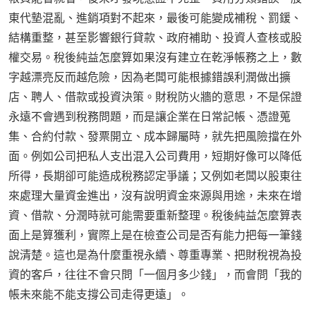
東代墊混亂、進銷項對不起來，最後可能變成補稅、罰鍰、
結構重整，甚至影響銀行貸款、政府補助、投資人查核或股
權交易。稅後純益怎麼算如果沒有建立在乾淨帳務之上，數
字越漂亮反而越危險，因為老闆可能根據錯誤利潤做出擴
店、聘人、借款或投資決策。財稅防火牆的意思，不是保證
永遠不會遇到稅務問題，而是讓企業在日常記帳、憑證蒐
集、合約付款、發票開立、成本歸屬時，就先把風險擋在外
面。例如公司把私人支出混入公司費用，短期好像可以降低
所得，長期卻可能造成稅務認定爭議；又例如老闆以股東往
來處理大量資金進出，沒有說明資金來源與用途，未來在增
資、借款、分潤時就可能需要重新整理。稅後純益怎麼算表
面上是算獲利，實際上是在檢查公司是否有能力把每一筆錢
說清楚。這也是為什麼重視永續、尊重專業、把財稅視為投
資的客戶，往往不會只問「一個月多少錢」，而會問「我的
帳未來能不能支撐公司走得更遠」。