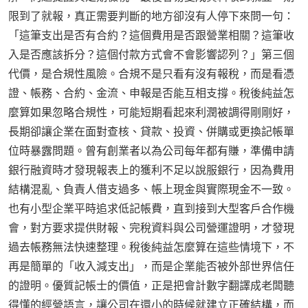
限到了就報，真正需要判斷的地方卻沒有人停下來問一句：
「這筆支出是否有合約？這個費用是否跟營業相關？這筆收
入是否應該拆分？這個付款方式會不會影響認列？」第三個
代價，是合規性風險。合規不是只看有沒有報稅，而是看憑
證、帳務、合約、金流、申報是否能互相支撐。稅後純益怎
麼算如果忽略合規性，可能短期看起來利潤被調得剛剛好，
長期卻讓企業在面對查核、貸款、投資、併購或更換記帳單
位時暴露問題。曾有創業者以為公司每年都有賺，準備申請
銀行融資時才發現報表上的獲利不足以說服銀行，因為費用
結構混亂、負責人借支過多、帳上現金與實際現金不一致。
也有小型企業平時追求低記帳費，直到接到大型客戶合作機
會，對方要求提供財報、完稅資料與公司營運證明，才發現
過去帳務無法快速整理。稅後純益怎麼算在這些情境下，不
再是簡單的「收入減支出」，而是企業能否被外部世界信任
的證明。優質記帳士的價值，正是把會計數字翻譯成老闆聽
得懂的經營語言，讓公司在還小的時候就建立正確結構，而