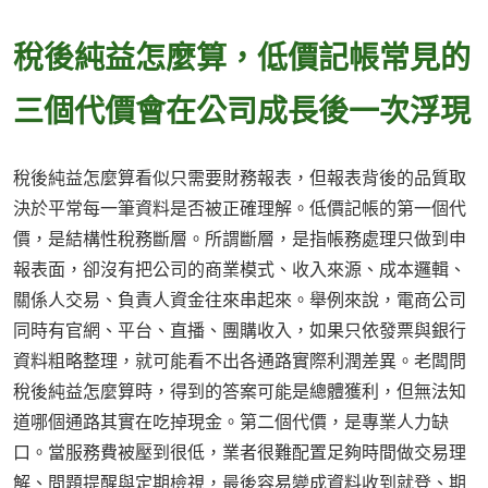
稅後純益怎麼算，低價記帳常見的
三個代價會在公司成長後一次浮現
稅後純益怎麼算看似只需要財務報表，但報表背後的品質取
決於平常每一筆資料是否被正確理解。低價記帳的第一個代
價，是結構性稅務斷層。所謂斷層，是指帳務處理只做到申
報表面，卻沒有把公司的商業模式、收入來源、成本邏輯、
關係人交易、負責人資金往來串起來。舉例來說，電商公司
同時有官網、平台、直播、團購收入，如果只依發票與銀行
資料粗略整理，就可能看不出各通路實際利潤差異。老闆問
稅後純益怎麼算時，得到的答案可能是總體獲利，但無法知
道哪個通路其實在吃掉現金。第二個代價，是專業人力缺
口。當服務費被壓到很低，業者很難配置足夠時間做交易理
解、問題提醒與定期檢視，最後容易變成資料收到就登、期