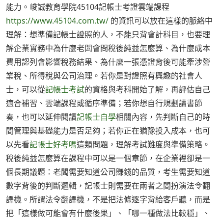
能力。峻誠教育學院45104記帳士考證雲端課程
https://www.45104.com.tw/
的資訊可以放在這樣的脈絡中
理解：想準備記帳士證照的人，不能只背會計科目，也要理
解企業實務中為什麼老闆會問稅後純益怎麼算、為什麼成本
費用認列會影響稅務結果、為什麼一張憑證背後可能牽涉營
業稅、所得稅與公司治理。若你是對證照有興趣的社會人
士，可以從
記帳士考試
的資格與考科開始了解，再評估自己
適合補習、雲端課程或循序準備；若你想自行規劃讀書節
奏，也可以延伸閱讀
記帳士自學
相關內容，先判斷自己的時
間管理與基礎能力是否足夠；若你正在猶豫投入成本，也可
以先看
記帳士好考嗎
這類問題，理解考試難度與準備策略。
稅後純益怎麼算在課程中可以是一個章節，在企業裡卻是一
個長期議題：老闆需要知道公司賺錢的品質，考生需要知道
數字背後的判斷邏輯，記帳士則需要在兩者之間扮演法令翻
譯機。所謂法令翻譯機，不是把法條逐字背給客戶聽，而是
把「這樣做可能會有什麼後果」、「哪一種做法比較穩」、