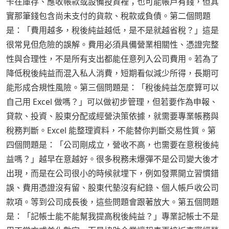
卡在庫存、應收帳款或設備投資裡；也可能帳戶有錢，但其
實那筆錢包含尚未支付的貨款、稅款或負債。第二個問題
是：「費用越多，稅後純益越低，是不是就越省稅？」這是
很常見但危險的誤解。費用必須具備營業相關性、憑證完整
性與合理性，不是所有支出都能任意列入公司費用。若為了
降低稅後純益而混入私人消費，短期看似減少所得，長期可
能形成合規性風險。第三個問題是：「稅後純益怎麼算可以
自己用 Excel 做嗎？」可以做初步管理，但若要作為申報、
貸款、投資、股東分配或經營決策依據，就需要專業帳務與
稅務判斷。Excel 能整理資料，不能替你判斷交易性質。第
四個問題是：「公司剛成立，營收不高，也需要在意稅後純
益嗎？」越早在意越好。很多稅務未爆彈不是公司變大後才
出現，而是在公司很小的時候就埋下，例如發票開立習慣錯
誤、費用憑證沒有留、股東代墊沒有紀錄、個人帳戶收公司
款項。等到公司成長後，這些問題會跟著放大。第五個問題
是：「記帳士能不能幫我提高稅後純益？」專業記帳士不是