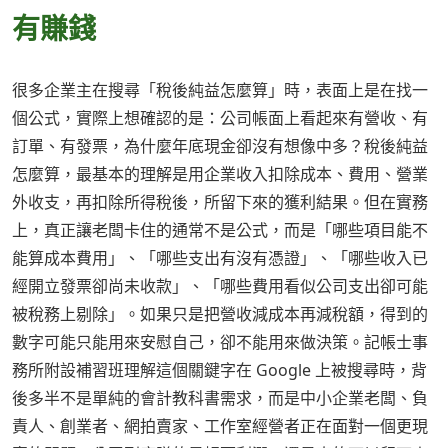
有賺錢
很多企業主在搜尋「稅後純益怎麼算」時，表面上是在找一
個公式，實際上想確認的是：公司帳面上看起來有營收、有
訂單、有發票，為什麼年底現金卻沒有想像中多？稅後純益
怎麼算，最基本的理解是用企業收入扣除成本、費用、營業
外收支，再扣除所得稅後，所留下來的獲利結果。但在實務
上，真正讓老闆卡住的通常不是公式，而是「哪些項目能不
能算成本費用」、「哪些支出有沒有憑證」、「哪些收入已
經開立發票卻尚未收款」、「哪些費用看似公司支出卻可能
被稅務上剔除」。如果只是把營收減成本再減稅額，得到的
數字可能只能用來安慰自己，卻不能用來做決策。記帳士事
務所附設補習班理解這個關鍵字在 Google 上被搜尋時，背
後多半不是單純的會計教科書需求，而是中小企業老闆、負
責人、創業者、網拍賣家、工作室經營者正在面對一個更現