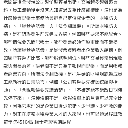
老闆最後會發現公司越忙越容易出錯，交易越多越難追資
料，員工流動後更沒有人知道過去為什麼那樣開。這也是為
什麼優質記帳士事務所會把自己定位成企業的「財稅防火
牆」、「經營導航儀」與「法令翻譯機」。所謂財稅防火
牆，是在錯誤發生前先建立界線，例如哪些要求不能配合、
哪些情況要先問記帳士、哪些發票必須作廢重開而不能塗
改。所謂經營導航儀，是從發票資料看出企業收入結構，例
如哪些客戶占比高、哪些服務毛利低、哪些交易經常出現收
款與開票落差，讓老闆不是只為了報稅而記帳，而是用帳務
看經營方向。所謂法令翻譯機，是把生硬的財稅規範轉成員
工能執行的日常語言，例如「公司客戶要先確認統編與抬
頭」、「含稅報價要先講清楚」、「不確定能不能改日期時
先停下來」。這種價值不是一張報價單上的月費可以完全比
較，因為它處理的是企業日後少犯錯、少爭議、少補救的能
力。對正在培養財稅專業人才的人來說，也可以透過峻誠教
育學院45104記帳士考證雲端課程