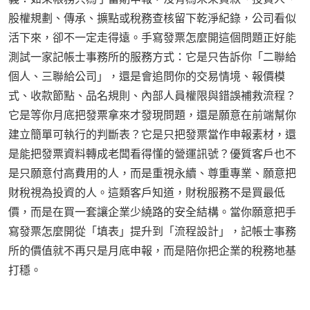
股權規劃、傳承、擴點或稅務查核留下乾淨紀錄，公司看似
活下來，卻不一定走得遠。手寫發票怎麼開這個問題正好能
測試一家記帳士事務所的服務方式：它是只告訴你「二聯給
個人、三聯給公司」，還是會追問你的交易情境、報價模
式、收款節點、品名規則、內部人員權限與錯誤補救流程？
它是等你月底把發票拿來才發現問題，還是願意在前端幫你
建立簡單可執行的判斷表？它是只把發票當作申報素材，還
是能把發票資料轉成老闆看得懂的營運訊號？優質客戶也不
是只願意付高費用的人，而是重視永續、尊重專業、願意把
財稅視為投資的人。這類客戶知道，財稅服務不是買最低
價，而是在買一套讓企業少繞路的安全結構。當你願意把手
寫發票怎麼開從「填表」提升到「流程設計」，記帳士事務
所的價值就不再只是月底申報，而是陪你把企業的稅務地基
打穩。