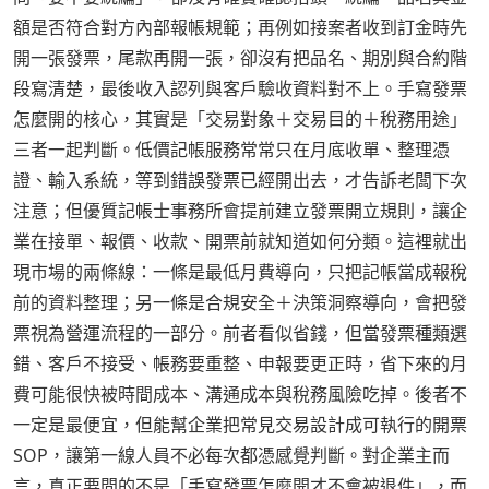
額是否符合對方內部報帳規範；再例如接案者收到訂金時先
開一張發票，尾款再開一張，卻沒有把品名、期別與合約階
段寫清楚，最後收入認列與客戶驗收資料對不上。手寫發票
怎麼開的核心，其實是「交易對象＋交易目的＋稅務用途」
三者一起判斷。低價記帳服務常常只在月底收單、整理憑
證、輸入系統，等到錯誤發票已經開出去，才告訴老闆下次
注意；但優質記帳士事務所會提前建立發票開立規則，讓企
業在接單、報價、收款、開票前就知道如何分類。這裡就出
現市場的兩條線：一條是最低月費導向，只把記帳當成報稅
前的資料整理；另一條是合規安全＋決策洞察導向，會把發
票視為營運流程的一部分。前者看似省錢，但當發票種類選
錯、客戶不接受、帳務要重整、申報要更正時，省下來的月
費可能很快被時間成本、溝通成本與稅務風險吃掉。後者不
一定是最便宜，但能幫企業把常見交易設計成可執行的開票
SOP，讓第一線人員不必每次都憑感覺判斷。對企業主而
言，真正要問的不是「手寫發票怎麼開才不會被退件」，而