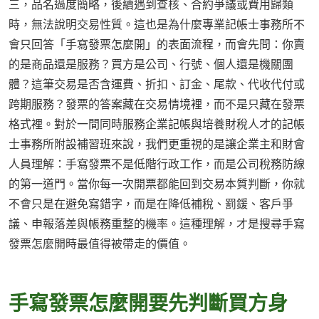
三，品名過度簡略，後續遇到查核、合約爭議或費用歸類
時，無法說明交易性質。這也是為什麼專業記帳士事務所不
會只回答「手寫發票怎麼開」的表面流程，而會先問：你賣
的是商品還是服務？買方是公司、行號、個人還是機關團
體？這筆交易是否含運費、折扣、訂金、尾款、代收代付或
跨期服務？發票的答案藏在交易情境裡，而不是只藏在發票
格式裡。對於一間同時服務企業記帳與培養財稅人才的記帳
士事務所附設補習班來說，我們更重視的是讓企業主和財會
人員理解：手寫發票不是低階行政工作，而是公司稅務防線
的第一道門。當你每一次開票都能回到交易本質判斷，你就
不會只是在避免寫錯字，而是在降低補稅、罰鍰、客戶爭
議、申報落差與帳務重整的機率。這種理解，才是搜尋手寫
發票怎麼開時最值得被帶走的價值。
手寫發票怎麼開要先判斷買方身