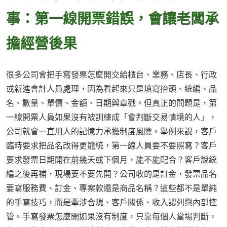
事：第一線開票錯誤，會讓老闆承
擔經營後果
很多公司會把手寫發票怎麼開交給櫃台、業務、店長、行政
或新進會計人員處理，因為看起來只是填寫抬頭、統編、品
名、數量、單價、金額、日期與章戳。但真正的問題是，第
一線開票人員如果沒有被訓練成「會判斷交易情境的人」，
公司就會一直用人的記憶力承擔制度風險。舉例來說，客戶
臨時要求把品名改得更籠統，第一線人員要不要照寫？客戶
要求發票日期開在前幾天或下個月，能不能配合？客戶說統
編之後再補，現場要不要先開？公司收的是訂金，發票品名
要寫服務費、訂金、專案款還是商品名稱？這些都不是單純
的手寫技巧，而是牽涉合規、客戶關係、收入認列與內部控
管。手寫發票怎麼開如果沒有制度，只靠每個人當場判斷，