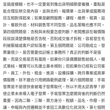
宜過度模糊，也不一定要寫到像出貨明細那麼複雜，重點是
能合理反映交易內容，並與合約、報價單、出貨單或服務項
目互相對得起來；如果是顧問服務、課程、維修、租賃、設
計、餐飲外送、材料銷售等不同型態，品名策略也應不同。
第四個問題是：含稅與未稅要怎麼判斷？老闆應該在報價階
段就說清楚價格是否含稅，否則成交後才拆稅，容易發生毛
利被壓縮或客戶認知落差。第五個問題是：公司剛成立，發
票量很少，是否需要找記帳士事務所？真正的判斷不是張
數，而是交易是否有風險。如果你只是偶爾銷售給個人，模
式單純，確實可以先建立基本規則；但如果你已經有公司客
戶、員工、外包、租金、進貨、設備採購、跨月專案或高單
價服務，就不適合只用網路範例處理。第六個問題是：手寫
發票是不是很快會被電子發票取代，所以不用太認真學？即
使企業未來導入電子發票，手寫發票怎麼開背後的判斷仍然
重要，因為二聯、三聯、買方身分、稅額、品名、作廢、折
讓、申報與內控邏輯並不會因工具數位化就消失。第七個問